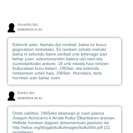
Amatiño dio:
2008/08/25 01:53
Eskerrik asko. Asmatu dut nonbait, baina ez buruz
gogoratzen nintzelako. Ez nenkien zehatz-mehatz
baina ni ezkondu baino zenbait urte lehenago izan
behar zuen, ezkontzearekin batera utzi nien-eta
zuzendaritzako ardurei. 18 urte nituela hasi nintzen
Kulturalean buru-belarri, 1963an, eta ezkondu
nintzenean uzten hasi, 1969an. Horretara, tarte
horretan izan behar zuen.
Eneko dio:
2008/08/24 20:41
Ondo zabiltza, 1965eko ekainean jo zuen pianoa
Joaquín Achúcarro-k Arrate Kultur Elkartearen aretoan.
Helbide honetan dagoen dokumentuan jasotzen da:
http://eibar.org/blogak/kultu/images/kultu50d.pdf (21.
orrialdean)