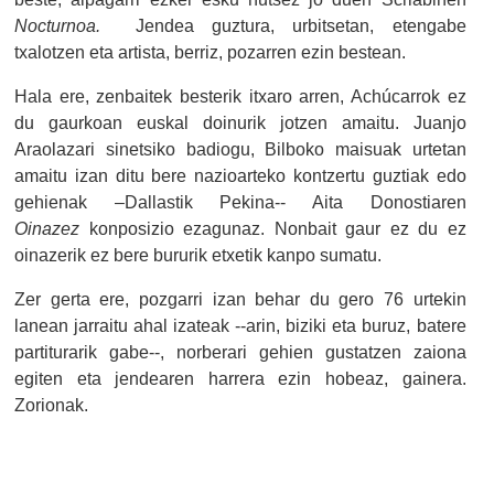
Nocturnoa.
Jendea guztura, urbitsetan, etengabe
txalotzen eta artista, berriz, pozarren ezin bestean.
Hala ere, zenbaitek besterik itxaro arren, Achúcarrok ez
du gaurkoan euskal doinurik jotzen amaitu. Juanjo
Araolazari sinetsiko badiogu, Bilboko maisuak urtetan
amaitu izan ditu bere nazioarteko kontzertu guztiak edo
gehienak –Dallastik Pekina-- Aita Donostiaren
Oinazez
konposizio ezagunaz. Nonbait gaur ez du ez
oinazerik ez bere bururik etxetik kanpo sumatu.
Zer gerta ere, pozgarri izan behar du gero 76 urtekin
lanean jarraitu ahal izateak --arin, biziki eta buruz, batere
partiturarik gabe--, norberari gehien gustatzen zaiona
egiten eta jendearen harrera ezin hobeaz, gainera.
Zorionak.