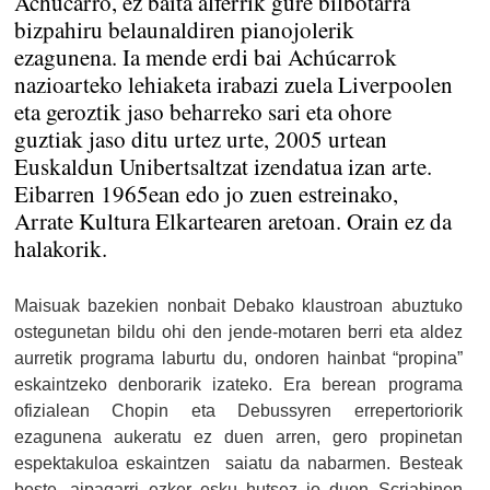
Achúcarro, ez baita alferrik gure bilbotarra
bizpahiru belaunaldiren pianojolerik
ezagunena. Ia mende erdi bai Achúcarrok
nazioarteko lehiaketa irabazi zuela Liverpoolen
eta geroztik jaso beharreko sari eta ohore
guztiak jaso ditu urtez urte, 2005 urtean
Euskaldun Unibertsaltzat izendatua izan arte.
Eibarren 1965ean edo jo zuen estreinako,
Arrate Kultura Elkartearen aretoan. Orain ez da
halakorik.
Maisuak bazekien nonbait Debako klaustroan abuztuko
ostegunetan bildu ohi den jende-motaren berri eta aldez
aurretik programa laburtu du, ondoren hainbat “propina”
eskaintzeko denborarik izateko. Era berean programa
ofizialean Chopin eta Debussyren errepertoriorik
ezagunena aukeratu ez duen arren, gero propinetan
espektakuloa eskaintzen saiatu da nabarmen. Besteak
beste, aipagarri ezker esku hutsez jo duen Scriabinen