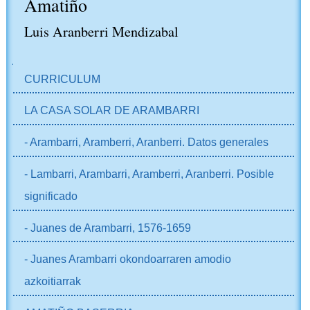
Amatiño
Luis Aranberri Mendizabal
NABIGAZIOA
CURRICULUM
LA CASA SOLAR DE ARAMBARRI
- Arambarri, Aramberri, Aranberri. Datos generales
- Lambarri, Arambarri, Aramberri, Aranberri. Posible
significado
- Juanes de Arambarri, 1576-1659
- Juanes Arambarri okondoarraren amodio
azkoitiarrak