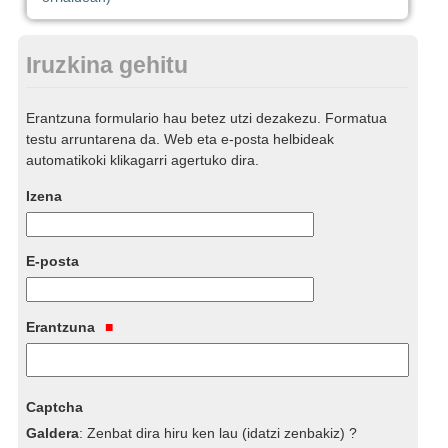
Iruzkina gehitu
Erantzuna formulario hau betez utzi dezakezu. Formatua
testu arruntarena da. Web eta e-posta helbideak
automatikoki klikagarri agertuko dira.
Izena
E-posta
Erantzuna
Captcha
Galdera
:
Zenbat dira hiru ken lau (idatzi zenbakiz) ?