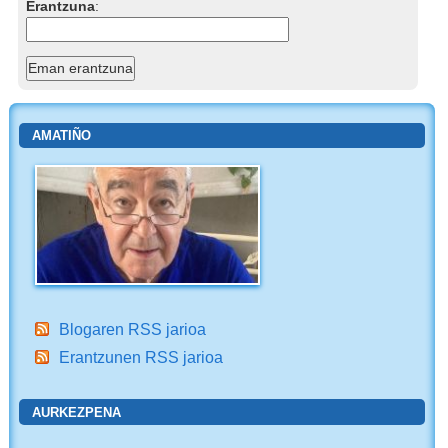
Erantzuna
:
AMATIÑO
Blogaren RSS jarioa
Erantzunen RSS jarioa
AURKEZPENA