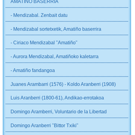
AMATIÑO BASERRIA
- Mendizabal. Zenbait datu
- Mendizabal sortetxetik, Amatiño baserrira
- Ciriaco Mendizabal "Amatiño"
- Aurora Mendizabal, Amatiñoko kaletarra
- Amatiño fandangoa
Juanes Arambarri (1576) - Koldo Aranberri (1908)
Luis Aranberri (1800-61), Andikao-errotakoa
Domingo Aramberri, Voluntario de la Libertad
Domingo Aranberri "Bittor Txiki"