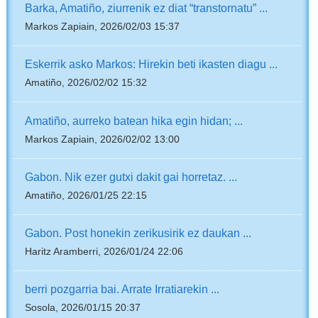
Barka, Amatiño, ziurrenik ez diat “transtornatu” ...
Markos Zapiain, 2026/02/03 15:37
Eskerrik asko Markos: Hirekin beti ikasten diagu ...
Amatiño, 2026/02/02 15:32
Amatiño, aurreko batean hika egin hidan; ...
Markos Zapiain, 2026/02/02 13:00
Gabon. Nik ezer gutxi dakit gai horretaz. ...
Amatiño, 2026/01/25 22:15
Gabon. Post honekin zerikusirik ez daukan ...
Haritz Aramberri, 2026/01/24 22:06
berri pozgarria bai. Arrate Irratiarekin ...
Sosola, 2026/01/15 20:37