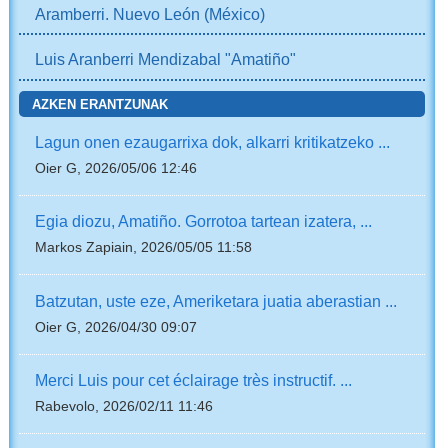
Aramberri. Nuevo León (México)
Luis Aranberri Mendizabal "Amatiño"
AZKEN ERANTZUNAK
Lagun onen ezaugarrixa dok, alkarri kritikatzeko ...
Oier G, 2026/05/06 12:46
Egia diozu, Amatiño. Gorrotoa tartean izatera, ...
Markos Zapiain, 2026/05/05 11:58
Batzutan, uste eze, Ameriketara juatia aberastian ...
Oier G, 2026/04/30 09:07
Merci Luis pour cet éclairage très instructif. ...
Rabevolo, 2026/02/11 11:46