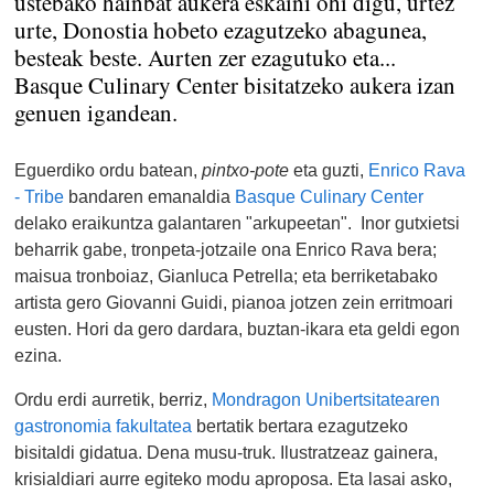
ustebako hainbat aukera eskaini ohi digu, urtez
urte, Donostia hobeto ezagutzeko abagunea,
besteak beste. Aurten zer ezagutuko eta...
Basque Culinary Center bisitatzeko aukera izan
genuen igandean.
Eguerdiko ordu batean,
pintxo-pote
eta guzti,
Enrico Rava
- Tribe
bandaren emanaldia
Basque Culinary Center
delako eraikuntza galantaren "arkupeetan". Inor gutxietsi
beharrik gabe, tronpeta-jotzaile ona Enrico Rava bera;
maisua tronboiaz, Gianluca Petrella; eta berriketabako
artista gero Giovanni Guidi, pianoa jotzen zein erritmoari
eusten. Hori da gero dardara, buztan-ikara eta geldi egon
ezina.
Ordu erdi aurretik, berriz,
Mondragon Unibertsitatearen
gastronomia fakultatea
bertatik bertara ezagutzeko
bisitaldi gidatua. Dena musu-truk. Ilustratzeaz gainera,
krisialdiari aurre egiteko modu aproposa. Eta lasai asko,