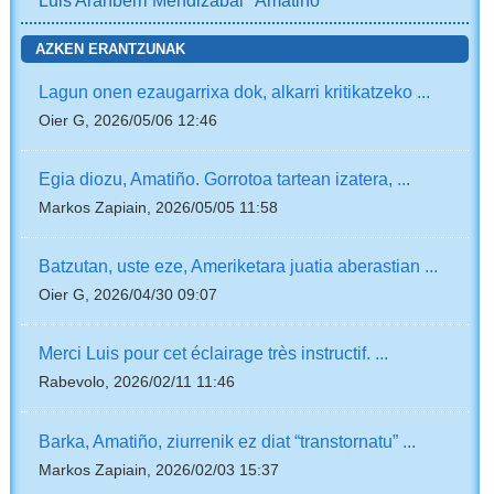
AZKEN ERANTZUNAK
Lagun onen ezaugarrixa dok, alkarri kritikatzeko ...
Oier G, 2026/05/06 12:46
Egia diozu, Amatiño. Gorrotoa tartean izatera, ...
Markos Zapiain, 2026/05/05 11:58
Batzutan, uste eze, Ameriketara juatia aberastian ...
Oier G, 2026/04/30 09:07
Merci Luis pour cet éclairage très instructif. ...
Rabevolo, 2026/02/11 11:46
Barka, Amatiño, ziurrenik ez diat “transtornatu” ...
Markos Zapiain, 2026/02/03 15:37