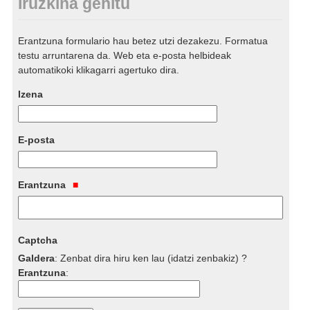
Iruzkina gehitu
Erantzuna formulario hau betez utzi dezakezu. Formatua
testu arruntarena da. Web eta e-posta helbideak
automatikoki klikagarri agertuko dira.
Izena
E-posta
Erantzuna
Captcha
Galdera
:
Zenbat dira hiru ken lau (idatzi zenbakiz) ?
Erantzuna
: