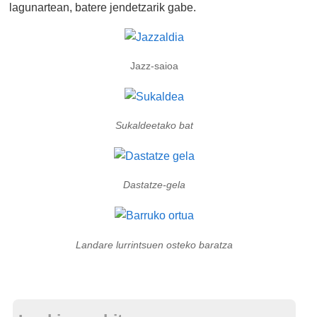
lagunartean, batere jendetzarik gabe.
Jazz-saioa
Sukaldeetako bat
Dastatze-gela
Landare lurrintsuen osteko baratza