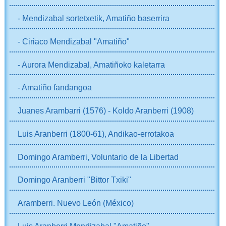
- Mendizabal sortetxetik, Amatiño baserrira
- Ciriaco Mendizabal "Amatiño"
- Aurora Mendizabal, Amatiñoko kaletarra
- Amatiño fandangoa
Juanes Arambarri (1576) - Koldo Aranberri (1908)
Luis Aranberri (1800-61), Andikao-errotakoa
Domingo Aramberri, Voluntario de la Libertad
Domingo Aranberri "Bittor Txiki"
Aramberri. Nuevo León (México)
Luis Aranberri Mendizabal "Amatiño"