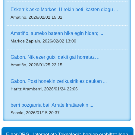
Eskerrik asko Markos: Hirekin beti ikasten diagu ...
Amatiño, 2026/02/02 15:32
Amatiño, aurreko batean hika egin hidan; ...
Markos Zapiain, 2026/02/02 13:00
Gabon. Nik ezer gutxi dakit gai horretaz. ...
Amatiño, 2026/01/25 22:15
Gabon. Post honekin zerikusirik ez daukan ...
Haritz Aramberri, 2026/01/24 22:06
berri pozgarria bai. Arrate Irratiarekin ...
Sosola, 2026/01/15 20:37
Eibar.ORG - Internet eta Teknologia berrien erabiltzaileen