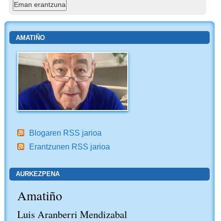
AMATIÑO
Blogaren RSS jarioa
Erantzunen RSS jarioa
AURKEZPENA
Amatiño
Luis Aranberri Mendizabal