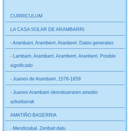
NABIGAZIOA
CURRICULUM
LA CASA SOLAR DE ARAMBARRI
- Arambarri, Aramberri, Aranberri. Datos generales
- Lambarri, Arambarri, Aramberri, Aranberri. Posible
significado
- Juanes de Arambarri, 1576-1659
- Juanes Arambarri okondoarraren amodio
azkoitiarrak
AMATIÑO BASERRIA
- Mendizabal. Zenbait datu