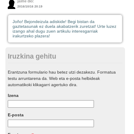
jaime dio:
2016/10/16 20:19
Joño! Bejondeizula adiskide! Begi bistan da
gaztetasunak ez duela akabatzerik zuretzat! Urte luzez
izango ahal dugu zuen artikulu interesgarriak
irakurtzeko plazera!
Iruzkina gehitu
Erantzuna formulario hau betez utzi dezakezu. Formatua
testu arruntarena da. Web eta e-posta helbideak
automatikoki klikagarri agertuko dira.
Izena
E-posta