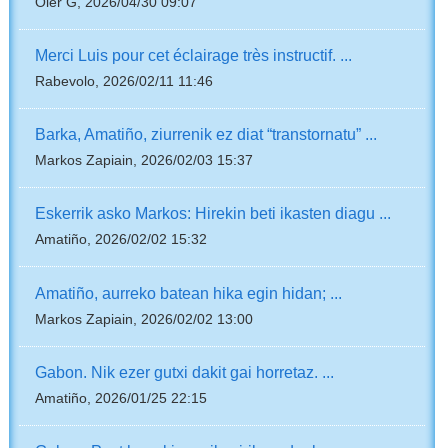
Oier G, 2026/04/30 09:07
Merci Luis pour cet éclairage très instructif. ...
Rabevolo, 2026/02/11 11:46
Barka, Amatiño, ziurrenik ez diat “transtornatu” ...
Markos Zapiain, 2026/02/03 15:37
Eskerrik asko Markos: Hirekin beti ikasten diagu ...
Amatiño, 2026/02/02 15:32
Amatiño, aurreko batean hika egin hidan; ...
Markos Zapiain, 2026/02/02 13:00
Gabon. Nik ezer gutxi dakit gai horretaz. ...
Amatiño, 2026/01/25 22:15