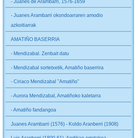
- Juanes de Arambarri, 1576-1659
- Juanes Arambarri okondoarraren amodio
azkoitiarrak
AMATIÑO BASERRIA
- Mendizabal. Zenbait datu
- Mendizabal sortetxetik, Amatiño baserrira
- Ciriaco Mendizabal "Amatiño"
- Aurora Mendizabal, Amatiñoko kaletarra
- Amatiño fandangoa
Juanes Arambarri (1576) - Koldo Aranberri (1908)
Luis Aranberri (1800-61), Andikao-errotakoa