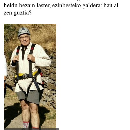
heldu bezain laster, ezinbesteko galdera: hau al
zen guztia?