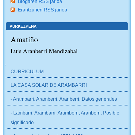
Blogaren RSS jarioa
Erantzunen RSS jarioa
AURKEZPENA
Amatiño
Luis Aranberri Mendizabal
NABIGAZIOA
CURRICULUM
LA CASA SOLAR DE ARAMBARRI
- Arambarri, Aramberri, Aranberri. Datos generales
- Lambarri, Arambarri, Aramberri, Aranberri. Posible
significado