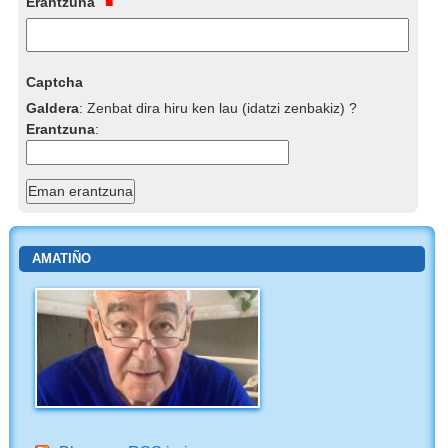
Erantzuna
Captcha
Galdera
:
Zenbat dira hiru ken lau (idatzi zenbakiz) ?
Erantzuna
:
AMATIÑO