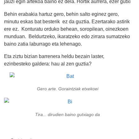
jauzi egin artekoa baino ez dela. Hortik aurrera, ezer gutxi
Behin erabakia hartuz gero, behin salto eginez gero,
minutu eskas bat besterik ez da guztia. Ezertarako astirik
ere ez. Konturatu orduko behean, soropilean, oinezkoen
munduan. Beldurtzeko, ikaratzeko edo zirrara sumatzeko
baino zatia laburrago eta lehenago.
Eta ziztu bizian barrenera heldu bezain laster,
ezinbesteko galdera: hau al zen guztia?
Gero arte. Goraintziak etxekoei
Tira... dirudien baino gutxiago da