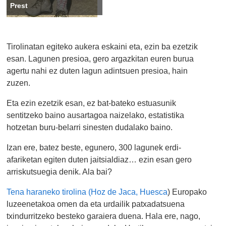
Prest
Tirolinatan egiteko aukera eskaini eta, ezin ba ezetzik
esan. Lagunen presioa, gero argazkitan euren burua
agertu nahi ez duten lagun adintsuen presioa, hain
zuzen.
Eta ezin ezetzik esan, ez bat-bateko estuasunik
sentitzeko baino ausartagoa naizelako, estatistika
hotzetan buru-belarri sinesten dudalako baino.
Izan ere, batez beste, egunero, 300 lagunek erdi-
afariketan egiten duten jaitsialdiaz… ezin esan gero
arriskutsuegia denik. Ala bai?
Tena haraneko tirolina (Hoz de Jaca, Huesca
) Europako
luzeenetakoa omen da eta urdailik patxadatsuena
txindurritzeko besteko garaiera duena. Hala ere, nago,