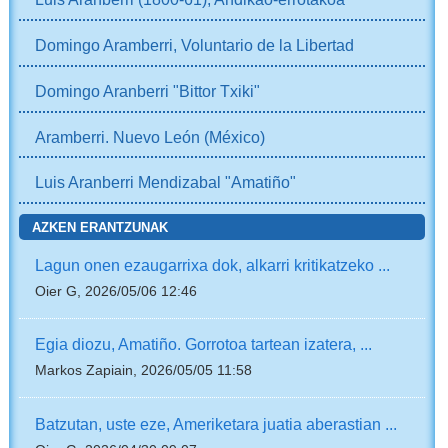
Domingo Aramberri, Voluntario de la Libertad
Domingo Aranberri "Bittor Txiki"
Aramberri. Nuevo León (México)
Luis Aranberri Mendizabal "Amatiño"
AZKEN ERANTZUNAK
Lagun onen ezaugarrixa dok, alkarri kritikatzeko ...
Oier G, 2026/05/06 12:46
Egia diozu, Amatiño. Gorrotoa tartean izatera, ...
Markos Zapiain, 2026/05/05 11:58
Batzutan, uste eze, Ameriketara juatia aberastian ...