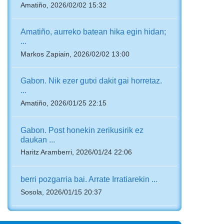
Amatiño, 2026/02/02 15:32
Amatiño, aurreko batean hika egin hidan;
...
Markos Zapiain, 2026/02/02 13:00
Gabon. Nik ezer gutxi dakit gai horretaz.
...
Amatiño, 2026/01/25 22:15
Gabon. Post honekin zerikusirik ez
daukan ...
Haritz Aramberri, 2026/01/24 22:06
berri pozgarria bai. Arrate Irratiarekin ...
Sosola, 2026/01/15 20:37