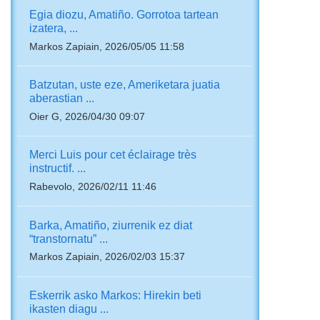
Egia diozu, Amatiño. Gorrotoa tartean
izatera, ...
Markos Zapiain, 2026/05/05 11:58
Batzutan, uste eze, Ameriketara juatia
aberastian ...
Oier G, 2026/04/30 09:07
Merci Luis pour cet éclairage très
instructif. ...
Rabevolo, 2026/02/11 11:46
Barka, Amatiño, ziurrenik ez diat
“transtornatu” ...
Markos Zapiain, 2026/02/03 15:37
Eskerrik asko Markos: Hirekin beti
ikasten diagu ...