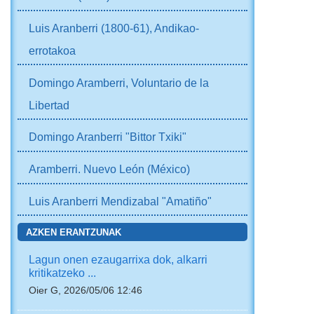
Luis Aranberri (1800-61), Andikao-
errotakoa
Domingo Aramberri, Voluntario de la
Libertad
Domingo Aranberri "Bittor Txiki"
Aramberri. Nuevo León (México)
Luis Aranberri Mendizabal "Amatiño"
AZKEN ERANTZUNAK
Lagun onen ezaugarrixa dok, alkarri
kritikatzeko ...
Oier G, 2026/05/06 12:46