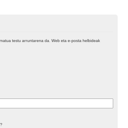
rmatua testu arruntarena da. Web eta e-posta helbideak
 ?