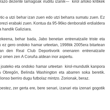
azo dezente larriagoak iruditu izanik— kirol arloko kritikek
letic-a utzi behar izan zuen edo utzi beharra sumatu zuen. Ez
merezi erabaki zuen. Kontua da 95-96ko denboraldi erdialdera
 handik Galiziara.
ekeena, behar bada, Jabo benetan entrenatzaile triste eta
rik ez gero ondoko hamar urteetan, 1998tik 2005era bitartean
izan den Real Club Deportivorik onenaren entrenatzaile
 ez omen zen A Coruña aldean inor aspertu.
 joateko eta ondoko hamar urteetan kirol-mundutik kanpora
a Obregón, Belinda Washington eta abarren soka beretik.
Alonso berriro dugu futbolaz mintzo. Zorionak, beraz.
estez, zer gerta ere, bere senari, izanari eta izenari gogotik