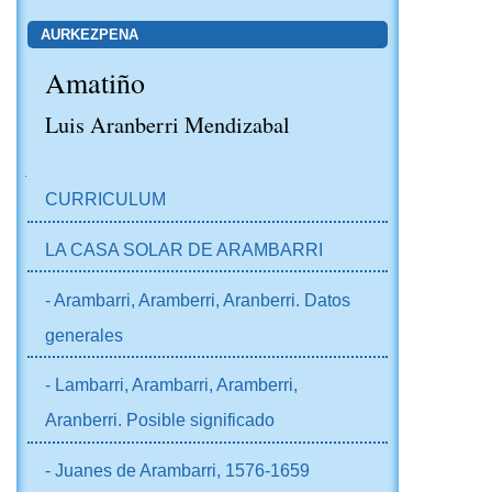
AURKEZPENA
Amatiño
Luis Aranberri Mendizabal
NABIGAZIOA
CURRICULUM
LA CASA SOLAR DE ARAMBARRI
- Arambarri, Aramberri, Aranberri. Datos
generales
- Lambarri, Arambarri, Aramberri,
Aranberri. Posible significado
- Juanes de Arambarri, 1576-1659