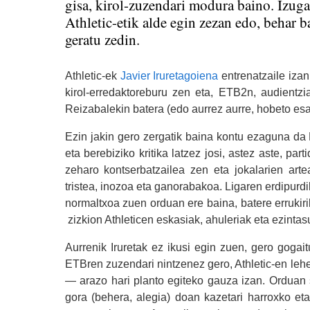
gisa, kirol-zuzendari modura baino. Izugar
Athletic-etik alde egin zezan edo, behar b
geratu zedin.
Athletic-ek
Javier Iruretagoiena
entrenatzaile iza
kirol-erredaktoreburu zen eta, ETB2n, audientz
Reizabalekin batera (edo aurrez aurre, hobeto esan
Ezin jakin gero zergatik baina kontu ezaguna da 
eta berebiziko kritika latzez josi, astez aste, par
zeharo kontserbatzailea zen eta jokalarien artea
tristea, inozoa eta ganorabakoa. Ligaren erdipurdi
normaltxoa zuen orduan ere baina, batere errukiri
zizkion Athleticen eskasiak, ahuleriak eta ezintas
Aurrenik Iruretak ez ikusi egin zuen, gero gogai
ETBren zuzendari nintzenez gero, Athletic-en lehe
— arazo hari planto egiteko gauza izan. Orduan
gora (behera, alegia) doan kazetari harroxko eta