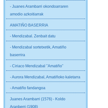
- Juanes Arambarri okondoarraren
amodio azkoitiarrak
AMATIÑO BASERRIA
- Mendizabal. Zenbait datu
- Mendizabal sortetxetik, Amatiño
baserrira
- Ciriaco Mendizabal "Amatiño"
- Aurora Mendizabal, Amatiñoko kaletarra
- Amatiño fandangoa
Juanes Arambarri (1576) - Koldo
Aranberri (1908)