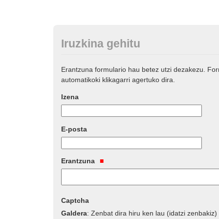
Iruzkina gehitu
Erantzuna formulario hau betez utzi dezakezu. Fo
automatikoki klikagarri agertuko dira.
Izena
E-posta
Erantzuna
Captcha
Galdera
:
Zenbat dira hiru ken lau (idatzi zenbakiz)