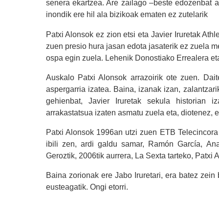
senera ekartzea. Are zailago –beste edozenbat ar
inondik ere hil ala bizikoak ematen ez zutelarik
Patxi Alonsok ez zion etsi eta Javier Iruretak Ath
zuen presio hura jasan edota jasaterik ez zuela 
ospa egin zuela. Lehenik Donostiako Errealera eta
Auskalo Patxi Alonsok arrazoirik ote zuen. Dait
aspergarria izatea. Baina, izanak izan, zalantza
gehienbat, Javier Iruretak sekula historian 
arrakastatsua izaten asmatu zuela eta, diotenez,
Patxi Alonsok 1996an utzi zuen ETB Telecincora
ibili zen, ardi galdu samar, Ramón García, An
Geroztik, 2006tik aurrera, La Sexta tarteko, Patxi 
Baina zorionak ere Jabo Iruretari, era batez zein b
eusteagatik. Ongi etorri.