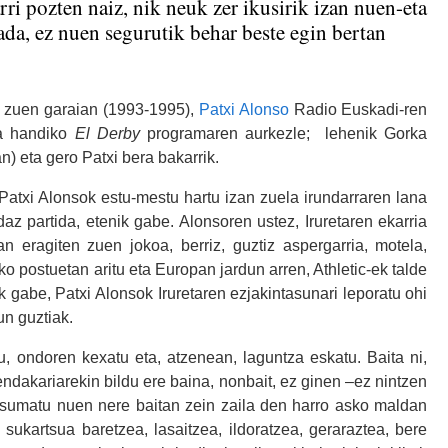
ri pozten naiz, nik neuk zer ikusirik izan nuen-eta
ada, ez nuen segurutik behar beste egin bertan
n zuen garaian (1993-1995),
Patxi Alonso
Radio Euskadi-ren
ia handiko
El Derby
programaren aurkezle; lehenik Gorka
) eta gero Patxi bera bakarrik.
Patxi Alonsok estu-mestu hartu izan zuela irundarraren lana
tidaz partida, etenik gabe. Alonsoren ustez, Iruretaren ekarria
n eragiten zuen jokoa, berriz, guztiz aspergarria, motela,
ko postuetan aritu eta Europan jardun arren, Athletic-ek talde
k gabe, Patxi Alonsok Iruretaren ezjakintasunari leporatu ohi
un guztiak.
tu, ondoren kexatu eta, atzenean, laguntza eskatu. Baita ni,
ndakariarekin bildu ere baina, nonbait, ez ginen –ez nintzen
 sumatu nuen nere baitan zein zaila den harro asko maldan
 sukartsua baretzea, lasaitzea, ildoratzea, geraraztea, bere