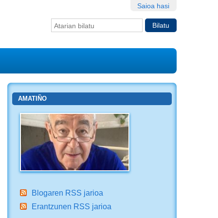
Saioa hasi
Bilatu atarian
Bilaketa
aurreratua…
AMATIÑO
Blogaren RSS jarioa
Erantzunen RSS jarioa