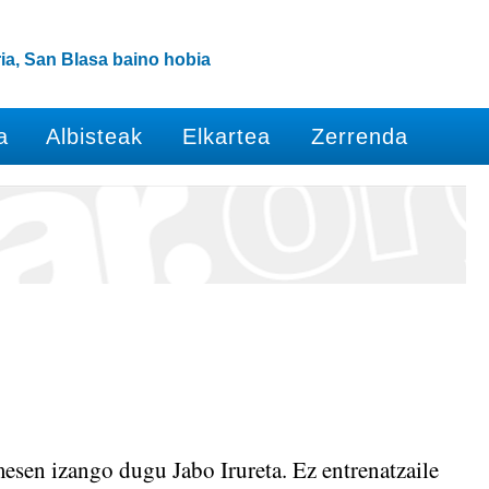
ia, San Blasa baino hobia
a
Albisteak
Elkartea
Zerrenda
sen izango dugu Jabo Irureta. Ez entrenatzaile