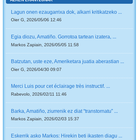
Lagun onen ezaugarrixa dok, alkarri kritikatzeko ...
Oier G, 2026/05/06 12:46
Egia diozu, Amatiño. Gorrotoa tartean izatera, ...
Markos Zapiain, 2026/05/05 11:58
Batzutan, uste eze, Ameriketara juatia aberastian ...
Oier G, 2026/04/30 09:07
Merci Luis pour cet éclairage très instructif. ...
Rabevolo, 2026/02/11 11:46
Barka, Amatiño, ziurrenik ez diat “transtornatu” ...
Markos Zapiain, 2026/02/03 15:37
Eskerrik asko Markos: Hirekin beti ikasten diagu ...