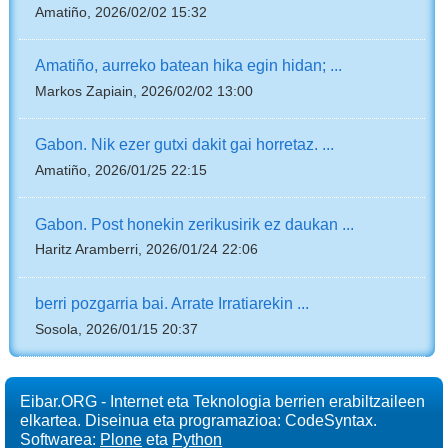
Amatiño, 2026/02/02 15:32
Amatiño, aurreko batean hika egin hidan; ...
Markos Zapiain, 2026/02/02 13:00
Gabon. Nik ezer gutxi dakit gai horretaz. ...
Amatiño, 2026/01/25 22:15
Gabon. Post honekin zerikusirik ez daukan ...
Haritz Aramberri, 2026/01/24 22:06
berri pozgarria bai. Arrate Irratiarekin ...
Sosola, 2026/01/15 20:37
Eibar.ORG - Internet eta Teknologia berrien erabiltzaileen
elkartea. Diseinua eta programazioa: CodeSyntax.
Softwarea:
Plone
eta
Python