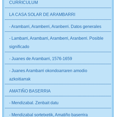
CURRICULUM
LA CASA SOLAR DE ARAMBARRI
- Arambarri, Aramberri, Aranberri. Datos generales
- Lambarri, Arambarri, Aramberri, Aranberri. Posible
significado
- Juanes de Arambarri, 1576-1659
- Juanes Arambarri okondoarraren amodio
azkoitiarrak
AMATIÑO BASERRIA
- Mendizabal. Zenbait datu
- Mendizabal sortetxetik, Amatiño baserrira