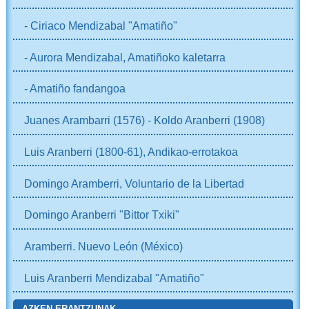
- Ciriaco Mendizabal "Amatiño"
- Aurora Mendizabal, Amatiñoko kaletarra
- Amatiño fandangoa
Juanes Arambarri (1576) - Koldo Aranberri (1908)
Luis Aranberri (1800-61), Andikao-errotakoa
Domingo Aramberri, Voluntario de la Libertad
Domingo Aranberri "Bittor Txiki"
Aramberri. Nuevo León (México)
Luis Aranberri Mendizabal "Amatiño"
AZKEN ERANTZUNAK