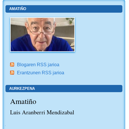
AMATIÑO
Blogaren RSS jarioa
Erantzunen RSS jarioa
AURKEZPENA
Amatiño
Luis Aranberri Mendizabal
NABIGAZIOA