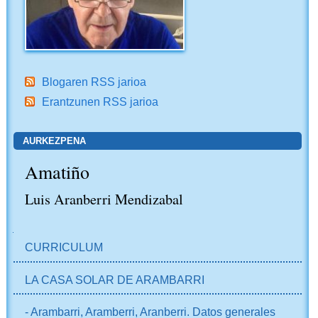
Blogaren RSS jarioa
Erantzunen RSS jarioa
AURKEZPENA
Amatiño
Luis Aranberri Mendizabal
NABIGAZIOA
CURRICULUM
LA CASA SOLAR DE ARAMBARRI
- Arambarri, Aramberri, Aranberri. Datos generales