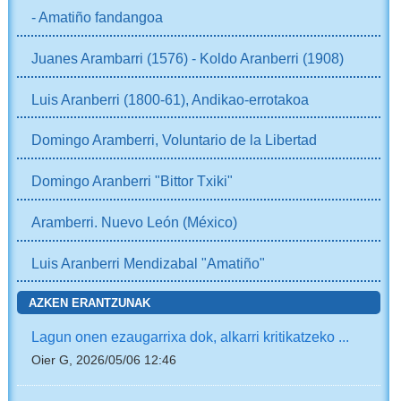
- Amatiño fandangoa
Juanes Arambarri (1576) - Koldo Aranberri (1908)
Luis Aranberri (1800-61), Andikao-errotakoa
Domingo Aramberri, Voluntario de la Libertad
Domingo Aranberri "Bittor Txiki"
Aramberri. Nuevo León (México)
Luis Aranberri Mendizabal "Amatiño"
AZKEN ERANTZUNAK
Lagun onen ezaugarrixa dok, alkarri kritikatzeko ...
Oier G, 2026/05/06 12:46