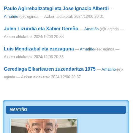
Paulo Agirrebaltzategi eta Jose Ignacio Alberdi
—
Amatiño
-(e)k eginda
— Azken aldaketak 2024/12/06 20:31
Julen Lizundia eta Xabier Gereño
—
Amatiño
-(e)k eginda
—
Azken aldaketak 2024/12/06 20:33
Luis Mendizabal eta ezezaguna
—
Amatiño
-(e)k eginda
—
Azken aldaketak 2024/12/06 20:35
Gerediaga Elkartearen zuzendaritza 1975
—
Amatiño
-(e)k
eginda
— Azken aldaketak 2024/12/06 20:37
AMATIÑO