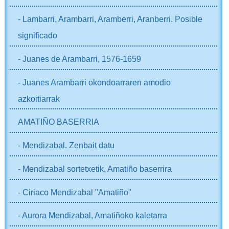
- Lambarri, Arambarri, Aramberri, Aranberri. Posible
significado
- Juanes de Arambarri, 1576-1659
- Juanes Arambarri okondoarraren amodio
azkoitiarrak
AMATIÑO BASERRIA
- Mendizabal. Zenbait datu
- Mendizabal sortetxetik, Amatiño baserrira
- Ciriaco Mendizabal "Amatiño"
- Aurora Mendizabal, Amatiñoko kaletarra