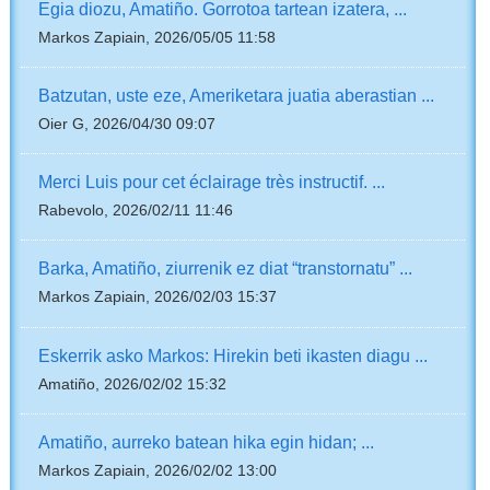
Egia diozu, Amatiño. Gorrotoa tartean izatera, ...
Markos Zapiain, 2026/05/05 11:58
Batzutan, uste eze, Ameriketara juatia aberastian ...
Oier G, 2026/04/30 09:07
Merci Luis pour cet éclairage très instructif. ...
Rabevolo, 2026/02/11 11:46
Barka, Amatiño, ziurrenik ez diat “transtornatu” ...
Markos Zapiain, 2026/02/03 15:37
Eskerrik asko Markos: Hirekin beti ikasten diagu ...
Amatiño, 2026/02/02 15:32
Amatiño, aurreko batean hika egin hidan; ...
Markos Zapiain, 2026/02/02 13:00