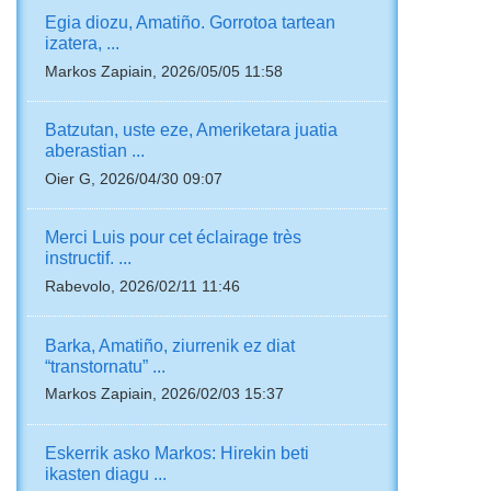
Egia diozu, Amatiño. Gorrotoa tartean
izatera, ...
Markos Zapiain, 2026/05/05 11:58
Batzutan, uste eze, Ameriketara juatia
aberastian ...
Oier G, 2026/04/30 09:07
Merci Luis pour cet éclairage très
instructif. ...
Rabevolo, 2026/02/11 11:46
Barka, Amatiño, ziurrenik ez diat
“transtornatu” ...
Markos Zapiain, 2026/02/03 15:37
Eskerrik asko Markos: Hirekin beti
ikasten diagu ...