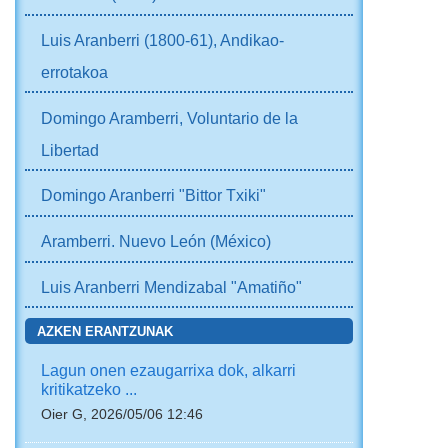
Luis Aranberri (1800-61), Andikao-
errotakoa
Domingo Aramberri, Voluntario de la
Libertad
Domingo Aranberri "Bittor Txiki"
Aramberri. Nuevo León (México)
Luis Aranberri Mendizabal "Amatiño"
AZKEN ERANTZUNAK
Lagun onen ezaugarrixa dok, alkarri
kritikatzeko ...
Oier G, 2026/05/06 12:46