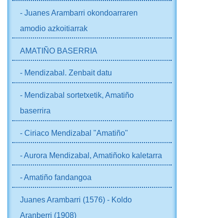
- Juanes Arambarri okondoarraren
amodio azkoitiarrak
AMATIÑO BASERRIA
- Mendizabal. Zenbait datu
- Mendizabal sortetxetik, Amatiño
baserrira
- Ciriaco Mendizabal "Amatiño"
- Aurora Mendizabal, Amatiñoko kaletarra
- Amatiño fandangoa
Juanes Arambarri (1576) - Koldo
Aranberri (1908)