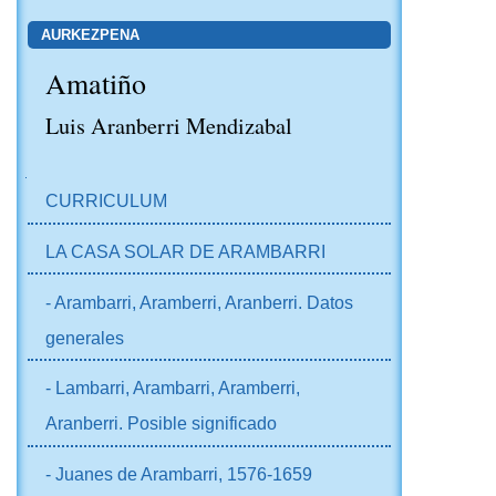
AURKEZPENA
Amatiño
Luis Aranberri Mendizabal
NABIGAZIOA
CURRICULUM
LA CASA SOLAR DE ARAMBARRI
- Arambarri, Aramberri, Aranberri. Datos
generales
- Lambarri, Arambarri, Aramberri,
Aranberri. Posible significado
- Juanes de Arambarri, 1576-1659