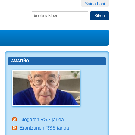
Saioa hasi
Bilatu atarian
Bilaketa
aurreratua…
AMATIÑO
Blogaren RSS jarioa
Erantzunen RSS jarioa