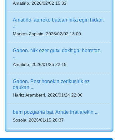
Amatiño, 2026/02/02 15:32
Amatiño, aurreko batean hika egin hidan;
...
Markos Zapiain, 2026/02/02 13:00
Gabon. Nik ezer gutxi dakit gai horretaz.
...
Amatiño, 2026/01/25 22:15
Gabon. Post honekin zerikusirik ez
daukan ...
Haritz Aramberri, 2026/01/24 22:06
berri pozgarria bai. Arrate Irratiarekin ...
Sosola, 2026/01/15 20:37