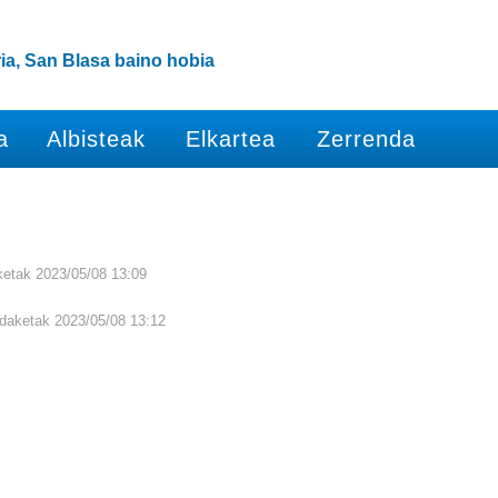
ia, San Blasa baino hobia
a
Albisteak
Elkartea
Zerrenda
etak 2023/05/08 13:09
aketak 2023/05/08 13:12