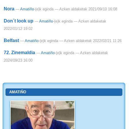
Nora
—
Amatiño
-(e)k eginda
— Azken aldaketak 2021/09/10 16:08
Don´t look up
—
Amatiño
-(e)k eginda
— Azken aldaketak
2022/01/12 19:02
Belfast
—
Amatiño
-(e)k eginda
— Azken aldaketak 2022/02/21 11:26
72. Zinemaldia
—
Amatiño
-(e)k eginda
— Azken aldaketak
2024/09/23 16:00
AMATIÑO