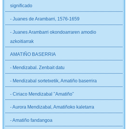
significado
- Juanes de Arambarri, 1576-1659
- Juanes Arambarri okondoarraren amodio
azkoitiarrak
AMATIÑO BASERRIA
- Mendizabal. Zenbait datu
- Mendizabal sortetxetik, Amatiño baserrira
- Ciriaco Mendizabal "Amatiño"
- Aurora Mendizabal, Amatiñoko kaletarra
- Amatiño fandangoa