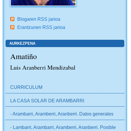
Blogaren RSS jarioa
Erantzunen RSS jarioa
AURKEZPENA
Amatiño
Luis Aranberri Mendizabal
NABIGAZIOA
CURRICULUM
LA CASA SOLAR DE ARAMBARRI
- Arambarri, Aramberri, Aranberri. Datos generales
- Lambarri, Arambarri, Aramberri, Aranberri. Posible