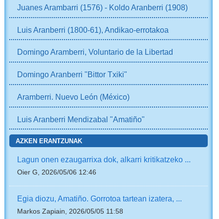
Juanes Arambarri (1576) - Koldo Aranberri (1908)
Luis Aranberri (1800-61), Andikao-errotakoa
Domingo Aramberri, Voluntario de la Libertad
Domingo Aranberri "Bittor Txiki"
Aramberri. Nuevo León (México)
Luis Aranberri Mendizabal "Amatiño"
AZKEN ERANTZUNAK
Lagun onen ezaugarrixa dok, alkarri kritikatzeko ...
Oier G, 2026/05/06 12:46
Egia diozu, Amatiño. Gorrotoa tartean izatera, ...
Markos Zapiain, 2026/05/05 11:58