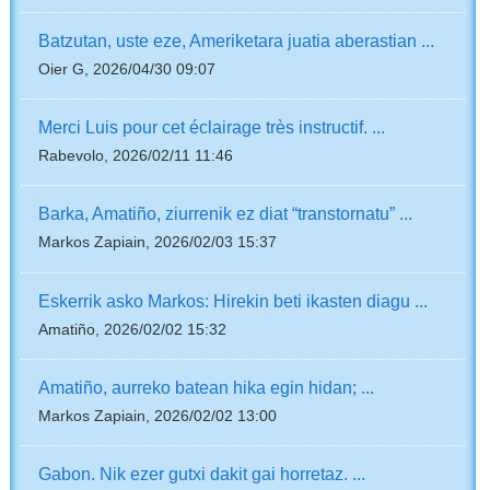
Batzutan, uste eze, Ameriketara juatia aberastian ...
Oier G, 2026/04/30 09:07
Merci Luis pour cet éclairage très instructif. ...
Rabevolo, 2026/02/11 11:46
Barka, Amatiño, ziurrenik ez diat “transtornatu” ...
Markos Zapiain, 2026/02/03 15:37
Eskerrik asko Markos: Hirekin beti ikasten diagu ...
Amatiño, 2026/02/02 15:32
Amatiño, aurreko batean hika egin hidan; ...
Markos Zapiain, 2026/02/02 13:00
Gabon. Nik ezer gutxi dakit gai horretaz. ...