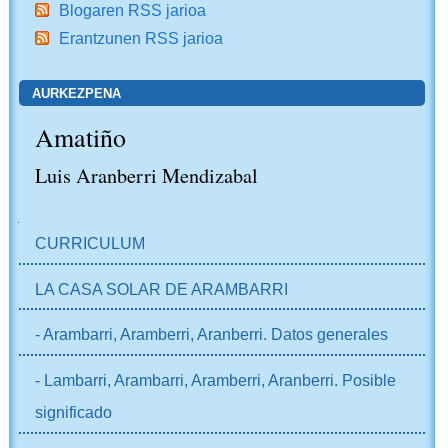
Blogaren RSS jarioa
Erantzunen RSS jarioa
AURKEZPENA
Amatiño
Luis Aranberri Mendizabal
NABIGAZIOA
CURRICULUM
LA CASA SOLAR DE ARAMBARRI
- Arambarri, Aramberri, Aranberri. Datos generales
- Lambarri, Arambarri, Aramberri, Aranberri. Posible
significado