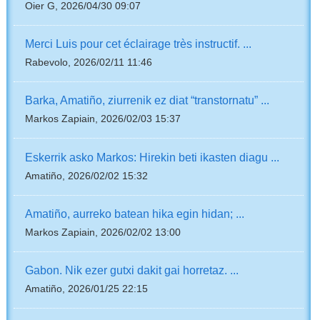
Oier G, 2026/04/30 09:07
Merci Luis pour cet éclairage très instructif. ...
Rabevolo, 2026/02/11 11:46
Barka, Amatiño, ziurrenik ez diat “transtornatu” ...
Markos Zapiain, 2026/02/03 15:37
Eskerrik asko Markos: Hirekin beti ikasten diagu ...
Amatiño, 2026/02/02 15:32
Amatiño, aurreko batean hika egin hidan; ...
Markos Zapiain, 2026/02/02 13:00
Gabon. Nik ezer gutxi dakit gai horretaz. ...
Amatiño, 2026/01/25 22:15