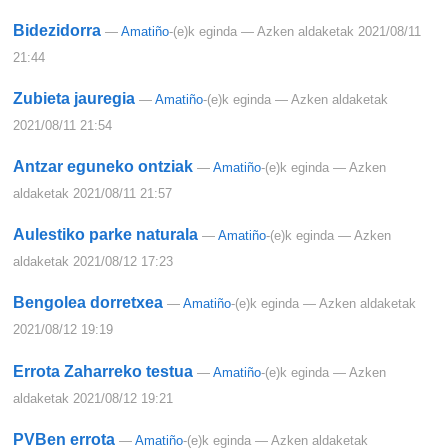
Bidezidorra
—
Amatiño
-(e)k eginda
— Azken aldaketak 2021/08/11
21:44
Zubieta jauregia
—
Amatiño
-(e)k eginda
— Azken aldaketak
2021/08/11 21:54
Antzar eguneko ontziak
—
Amatiño
-(e)k eginda
— Azken
aldaketak 2021/08/11 21:57
Aulestiko parke naturala
—
Amatiño
-(e)k eginda
— Azken
aldaketak 2021/08/12 17:23
Bengolea dorretxea
—
Amatiño
-(e)k eginda
— Azken aldaketak
2021/08/12 19:19
Errota Zaharreko testua
—
Amatiño
-(e)k eginda
— Azken
aldaketak 2021/08/12 19:21
PVBen errota
—
Amatiño
-(e)k eginda
— Azken aldaketak