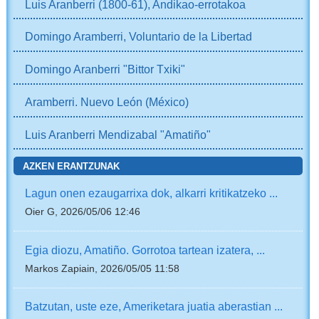
Luis Aranberri (1800-61), Andikao-errotakoa
Domingo Aramberri, Voluntario de la Libertad
Domingo Aranberri "Bittor Txiki"
Aramberri. Nuevo León (México)
Luis Aranberri Mendizabal "Amatiño"
AZKEN ERANTZUNAK
Lagun onen ezaugarrixa dok, alkarri kritikatzeko ...
Oier G, 2026/05/06 12:46
Egia diozu, Amatiño. Gorrotoa tartean izatera, ...
Markos Zapiain, 2026/05/05 11:58
Batzutan, uste eze, Ameriketara juatia aberastian ...