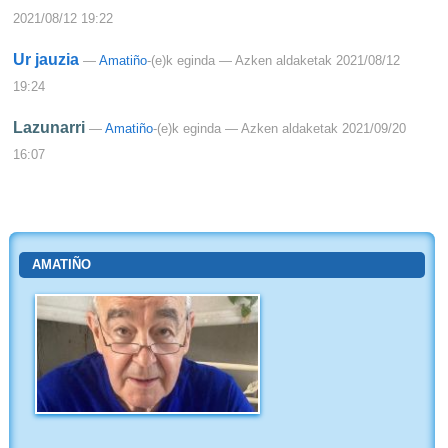
2021/08/12 19:22
Ur jauzia
—
Amatiño
-(e)k eginda
— Azken aldaketak 2021/08/12
19:24
Lazunarri
—
Amatiño
-(e)k eginda
— Azken aldaketak 2021/09/20
16:07
AMATIÑO