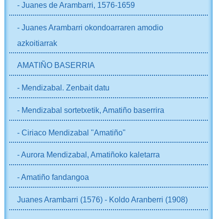
- Juanes de Arambarri, 1576-1659
- Juanes Arambarri okondoarraren amodio
azkoitiarrak
AMATIÑO BASERRIA
- Mendizabal. Zenbait datu
- Mendizabal sortetxetik, Amatiño baserrira
- Ciriaco Mendizabal "Amatiño"
- Aurora Mendizabal, Amatiñoko kaletarra
- Amatiño fandangoa
Juanes Arambarri (1576) - Koldo Aranberri (1908)