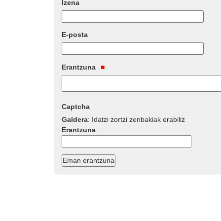
Izena
E-posta
Erantzuna
Captcha
Galdera
:
Idatzi zortzi zenbakiak erabiliz
Erantzuna
: