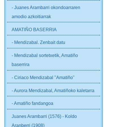
- Juanes Arambarri okondoarraren
amodio azkoitiarrak
AMATIÑO BASERRIA
- Mendizabal. Zenbait datu
- Mendizabal sortetxetik, Amatiño
baserrira
- Ciriaco Mendizabal "Amatiño"
- Aurora Mendizabal, Amatiñoko kaletarra
- Amatiño fandangoa
Juanes Arambarri (1576) - Koldo
Aranberri (1908)