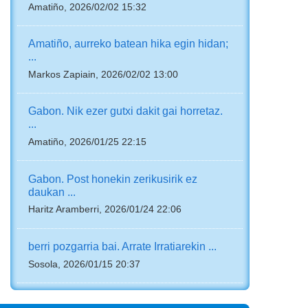
Amatiño, 2026/02/02 15:32
Amatiño, aurreko batean hika egin hidan;
...
Markos Zapiain, 2026/02/02 13:00
Gabon. Nik ezer gutxi dakit gai horretaz.
...
Amatiño, 2026/01/25 22:15
Gabon. Post honekin zerikusirik ez
daukan ...
Haritz Aramberri, 2026/01/24 22:06
berri pozgarria bai. Arrate Irratiarekin ...
Sosola, 2026/01/15 20:37