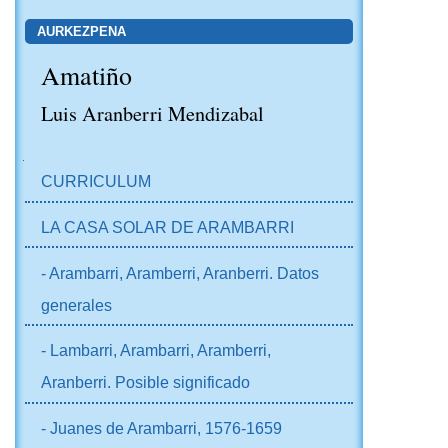
AURKEZPENA
Amatiño
Luis Aranberri Mendizabal
NABIGAZIOA
CURRICULUM
LA CASA SOLAR DE ARAMBARRI
- Arambarri, Aramberri, Aranberri. Datos
generales
- Lambarri, Arambarri, Aramberri,
Aranberri. Posible significado
- Juanes de Arambarri, 1576-1659