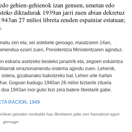
 edo gehien-gehienok izan genuen, umetan edo
steko diktadurak 1939an jarri zuen abian dekretuz
1943an 27 milioi libreta zeuden espainiar estatuan;
.
maitu zen eta, sei astebete geroago, maiatzaren 14an,
amendua ezarri zuen, Presidentzia Ministeritzaren aginduz.
ien eskaria asetzeko besteko janaririk eta, zegoen eskaintza
ilitarrak errazionamendu-sistema agindu zuen. Lehenik,
, ostera, gizabanako bakoitzeko bat. Lehen urte hartan
ehar. Gogoan badugu 1940an 26 milioi biztanle zituela
doa 1943an inor gutxi bizi zela batere libretarik gabe.
pirilean jaiotako neskatila hau libretaren jabe zen hamabost egun
geroago