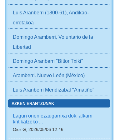
Luis Aranberri (1800-61), Andikao-
errotakoa
Domingo Aramberri, Voluntario de la
Libertad
Domingo Aranberri "Bittor Txiki"
Aramberri. Nuevo León (México)
Luis Aranberri Mendizabal "Amatiño"
AZKEN ERANTZUNAK
Lagun onen ezaugarrixa dok, alkarri
kritikatzeko ...
Oier G, 2026/05/06 12:46