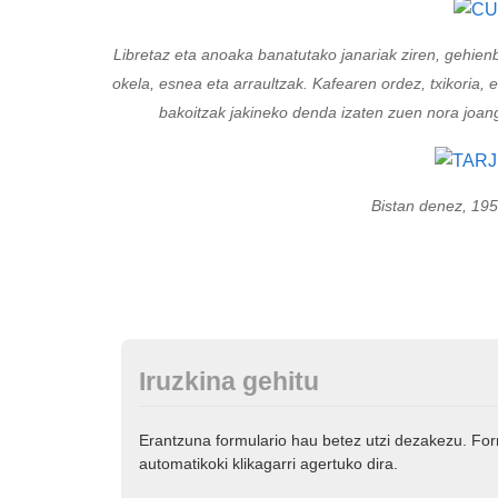
Libretaz eta anoaka banatutako janariak ziren, gehienba
okela, esnea eta arraultzak. Kafearen ordez, txikoria, et
bakoitzak jakineko denda izaten zuen nora joang
Bistan denez, 195
Iruzkina gehitu
Erantzuna formulario hau betez utzi dezakezu. Fo
automatikoki klikagarri agertuko dira.