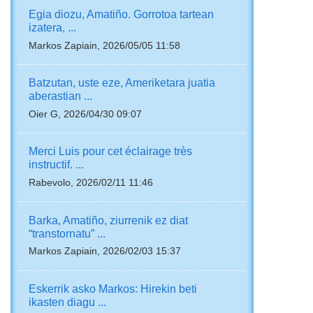
Egia diozu, Amatiño. Gorrotoa tartean
izatera, ...
Markos Zapiain, 2026/05/05 11:58
Batzutan, uste eze, Ameriketara juatia
aberastian ...
Oier G, 2026/04/30 09:07
Merci Luis pour cet éclairage très
instructif. ...
Rabevolo, 2026/02/11 11:46
Barka, Amatiño, ziurrenik ez diat
“transtornatu” ...
Markos Zapiain, 2026/02/03 15:37
Eskerrik asko Markos: Hirekin beti
ikasten diagu ...