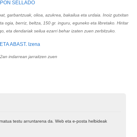
t, garbantzuak, olioa, azukrea, bakailua eta urdaia. Inoiz gutxitan
a ogia, berriz, beltza, 150 gr. inguru, eguneko eta libretako. Hiritar
o, eta dendariak seilua ezarri behar izaten zuen zerbitzuko.
2an indarrean jarraitzen zuen
rmatua testu arruntarena da. Web eta e-posta helbideak