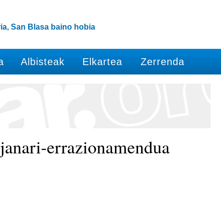
ia, San Blasa baino hobia
a
Albisteak
Elkartea
Zerrenda
, janari-errazionamendua