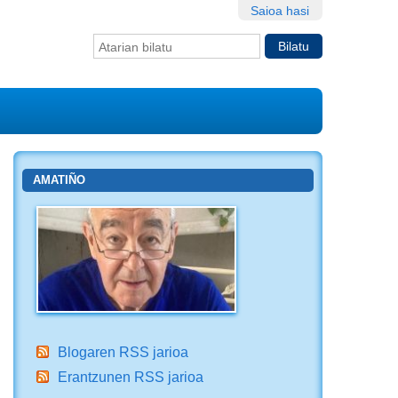
Saioa hasi
Bilatu atarian
Bilaketa
aurreratua…
AMATIÑO
Blogaren RSS jarioa
Erantzunen RSS jarioa