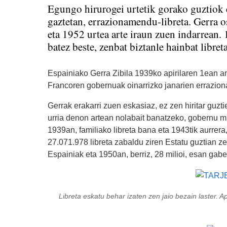
Egungo hirurogei urtetik gorako guztiok
gaztetan, errazionamendu-libreta. Gerra o
eta 1952 urtea arte iraun zuen indarrean. 
batez beste, zenbat biztanle hainbat libreta
Espainiako Gerra Zibila 1939ko apirilaren 1ean a
Francoren gobernuak oinarrizko janarien errazion
Gerrak erakarri zuen eskasiaz, ez zen hiritar guzt
urria denon artean nolabait banatzeko, gobernu m
1939an, familiako libreta bana eta 1943tik aurrera
27.071.978 libreta zabaldu ziren Estatu guztian z
Espainiak eta 1950an, berriz, 28 milioi, esan gabe 
Libreta eskatu behar izaten zen jaio bezain laster. A