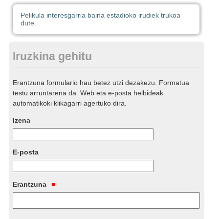
Pelikula interesgarria baina estadioko irudiek trukoa
dute.
Iruzkina gehitu
Erantzuna formulario hau betez utzi dezakezu. Formatua
testu arruntarena da. Web eta e-posta helbideak
automatikoki klikagarri agertuko dira.
Izena
E-posta
Erantzuna