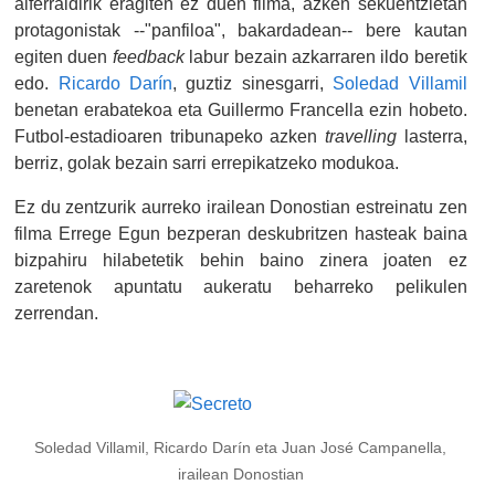
alferraldirik eragiten ez duen filma, azken sekuentzietan
protagonistak --"panfiloa", bakardadean-- bere kautan
egiten duen
feedback
labur bezain azkarraren ildo beretik
edo.
Ricardo Darín
, guztiz sinesgarri,
Soledad Villamil
benetan erabatekoa eta Guillermo Francella ezin hobeto.
Futbol-estadioaren tribunapeko azken
travelling
lasterra,
berriz, golak bezain sarri errepikatzeko modukoa.
Ez du zentzurik aurreko irailean Donostian estreinatu zen
filma Errege Egun bezperan deskubritzen hasteak baina
bizpahiru hilabetetik behin baino zinera joaten ez
zaretenok apuntatu aukeratu beharreko pelikulen
zerrendan.
Soledad Villamil, Ricardo Darín eta Juan José Campanella,
irailean Donostian