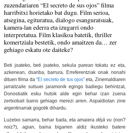
zuzendariaren “El secreto de sus ojos” filma
harribitxi horietako bat dugu. Film serioa,
atsegina, egituratua, dialogo esanguratsuak,
kamera-lan ederra eta izugarri ondo
interpretatua. Film klasikoa batetik, thriller
komertziala bestetik, ondo amaitzen da… zer
gehiago eskatu ote daiteke?
Beti joateko, beti joateko, sekula parean tokatu ez eta,
azkenean, dsanba, barrura. Erreferentziak onak nonahi
dituen filma da
“El secreto de tus ojos”
eta, Zinemaldiaren
jarraitzaile sutsuei jaramonik egingo badiegu behintzat,
Donostiatik esku hutsik alde egin behar izan zuena
zertxobait baino gehiago merezi arren. Aspaldiotan zine
argentinarrak gogotik dihardu.
Luzetxo samarra, behar bada, eta amaiera
déjà vu
(non?
noiz?), agian, baina bigarren aldiz ikusteko batere