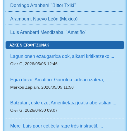
Domingo Aranberri "Bittor Txiki"
Aramberri. Nuevo León (México)
Luis Aranberri Mendizabal "Amatiño"
AZKEN ERANTZUNAK
Lagun onen ezaugarrixa dok, alkarri kritikatzeko ...
Oier G, 2026/05/06 12:46
Egia diozu, Amatiño. Gorrotoa tartean izatera, ...
Markos Zapiain, 2026/05/05 11:58
Batzutan, uste eze, Ameriketara juatia aberastian ...
Oier G, 2026/04/30 09:07
Merci Luis pour cet éclairage très instructif. ...