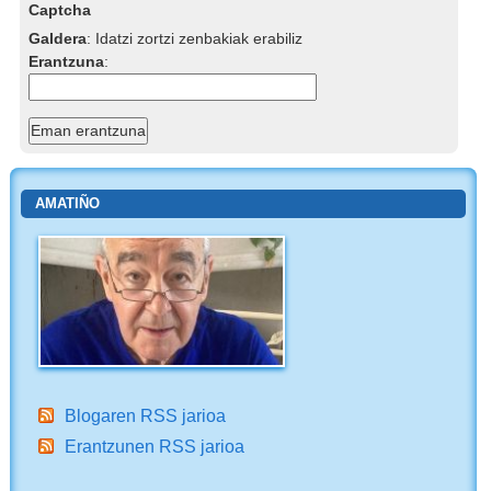
Captcha
Galdera
:
Idatzi zortzi zenbakiak erabiliz
Erantzuna
:
AMATIÑO
Blogaren RSS jarioa
Erantzunen RSS jarioa