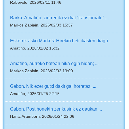
Rabevolo, 2026/02/11 11:46
Barka, Amatiño, ziurrenik ez diat “transtornatu” ...
Markos Zapiain, 2026/02/03 15:37
Eskerrik asko Markos: Hirekin beti ikasten diagu ...
Amatiño, 2026/02/02 15:32
Amatiño, aurreko batean hika egin hidan; ...
Markos Zapiain, 2026/02/02 13:00
Gabon. Nik ezer gutxi dakit gai horretaz. ...
Amatiño, 2026/01/25 22:15
Gabon. Post honekin zerikusirik ez daukan ...
Haritz Aramberri, 2026/01/24 22:06