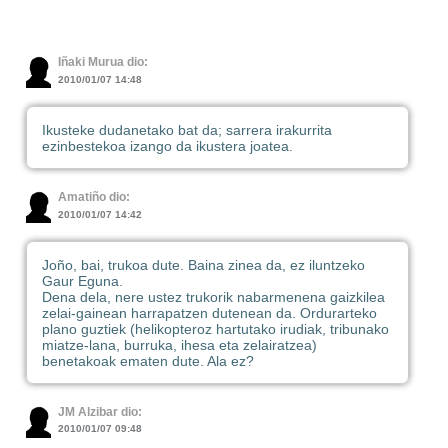
Iñaki Murua dio:
2010/01/07 14:48
Ikusteke dudanetako bat da; sarrera irakurrita
ezinbestekoa izango da ikustera joatea.
Amatiño dio:
2010/01/07 14:42
Joño, bai, trukoa dute. Baina zinea da, ez iluntzeko
Gaur Eguna.
Dena dela, nere ustez trukorik nabarmenena gaizkilea
zelai-gainean harrapatzen dutenean da. Ordurarteko
plano guztiek (helikopteroz hartutako irudiak, tribunako
miatze-lana, burruka, ihesa eta zelairatzea)
benetakoak ematen dute. Ala ez?
JM Alzibar dio:
2010/01/07 09:48