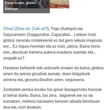
Gasa sutan, globo
barruan
Zihuri (Zihur uri, Zubi uri
?), Tirgo (Autrigoi) eta
Sajazarraren (Saggazahar, Zagazabar... ) artean inoiz
globoz zeruratu nindekeenik ez dut gero sekula imajinatu
ere... Ez inguru horretan eta ez inon, jakina. Baina horra
non, abuztuan barrena aukera-maukera suertatu eta...
zergatik ez?
Hasieran beldurrik edo ardurarik ematen du baina, globoa
omen da sekula gizadiak asmatu duen ibilgailurik
arinena eta, gezurra dirudien arren, seguruena.
Zenbaitek pentsa lezake hor goian ikaragarrizko haizeak
jo behar duela. Baina, bai zera, dagoenik ere ez da
sumatzen, norbera haizearen beraren abiada beretsuan
doa-eta, ezin bestean.