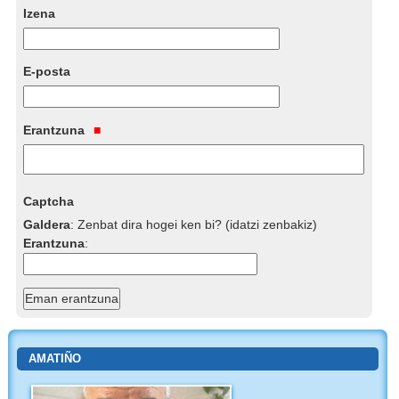
Izena
E-posta
Erantzuna
Captcha
Galdera
:
Zenbat dira hogei ken bi? (idatzi zenbakiz)
Erantzuna
:
AMATIÑO