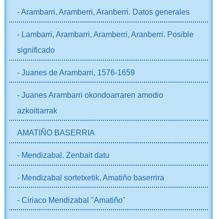
- Arambarri, Aramberri, Aranberri. Datos generales
- Lambarri, Arambarri, Aramberri, Aranberri. Posible
significado
- Juanes de Arambarri, 1576-1659
- Juanes Arambarri okondoarraren amodio
azkoitiarrak
AMATIÑO BASERRIA
- Mendizabal. Zenbait datu
- Mendizabal sortetxetik, Amatiño baserrira
- Ciriaco Mendizabal "Amatiño"