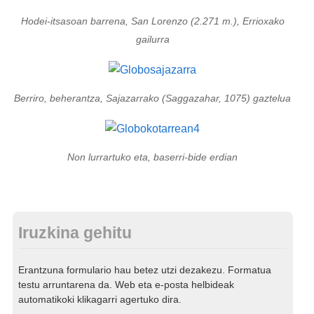
Hodei-itsasoan barrena, San Lorenzo (2.271 m.), Errioxako
gailurra
Berriro, beherantza, Sajazarrako (Saggazahar, 1075) gaztelua
Non lurrartuko eta, baserri-bide erdian
Iruzkina gehitu
Erantzuna formulario hau betez utzi dezakezu. Formatua
testu arruntarena da. Web eta e-posta helbideak
automatikoki klikagarri agertuko dira.