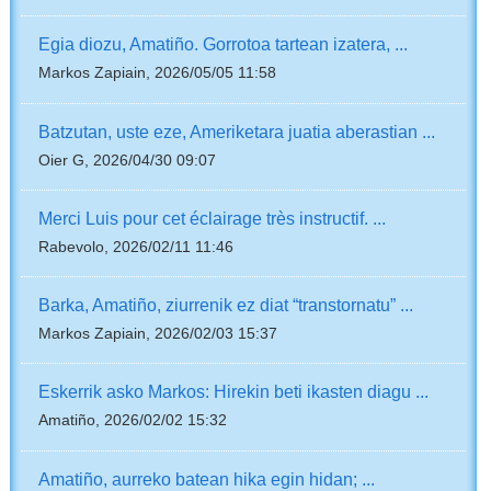
Egia diozu, Amatiño. Gorrotoa tartean izatera, ...
Markos Zapiain, 2026/05/05 11:58
Batzutan, uste eze, Ameriketara juatia aberastian ...
Oier G, 2026/04/30 09:07
Merci Luis pour cet éclairage très instructif. ...
Rabevolo, 2026/02/11 11:46
Barka, Amatiño, ziurrenik ez diat “transtornatu” ...
Markos Zapiain, 2026/02/03 15:37
Eskerrik asko Markos: Hirekin beti ikasten diagu ...
Amatiño, 2026/02/02 15:32
Amatiño, aurreko batean hika egin hidan; ...