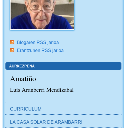
Blogaren RSS jarioa
Erantzunen RSS jarioa
AURKEZPENA
Amatiño
Luis Aranberri Mendizabal
NABIGAZIOA
CURRICULUM
LA CASA SOLAR DE ARAMBARRI