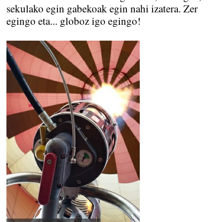
sekulako egin gabekoak egin nahi izatera. Zer
egingo eta... globoz igo egingo!