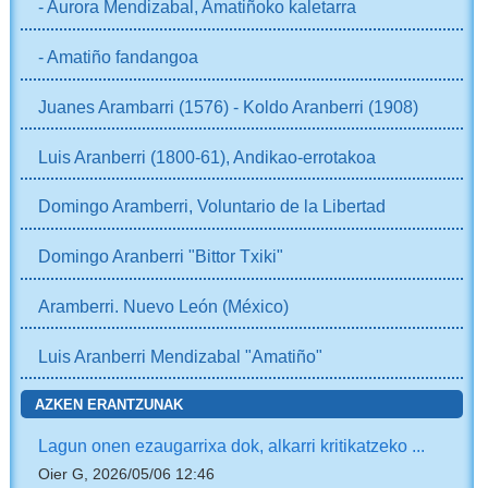
- Aurora Mendizabal, Amatiñoko kaletarra
- Amatiño fandangoa
Juanes Arambarri (1576) - Koldo Aranberri (1908)
Luis Aranberri (1800-61), Andikao-errotakoa
Domingo Aramberri, Voluntario de la Libertad
Domingo Aranberri "Bittor Txiki"
Aramberri. Nuevo León (México)
Luis Aranberri Mendizabal "Amatiño"
AZKEN ERANTZUNAK
Lagun onen ezaugarrixa dok, alkarri kritikatzeko ...
Oier G, 2026/05/06 12:46