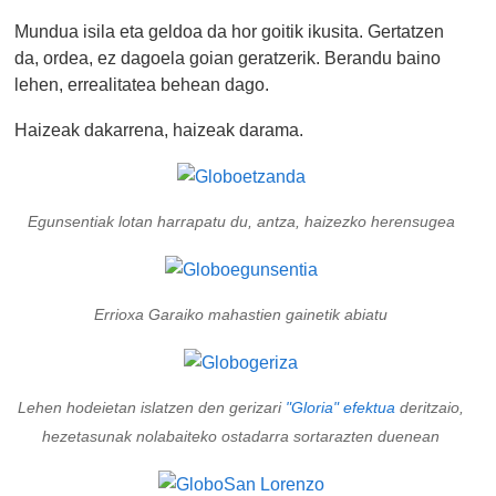
Mundua isila eta geldoa da hor goitik ikusita. Gertatzen
da, ordea, ez dagoela goian geratzerik. Berandu baino
lehen, errealitatea behean dago.
Haizeak dakarrena, haizeak darama.
Egunsentiak lotan harrapatu du, antza, haizezko herensugea
Errioxa Garaiko mahastien gainetik abiatu
Lehen hodeietan islatzen den gerizari
"Gloria" efektua
deritzaio,
hezetasunak nolabaiteko ostadarra sortarazten duenean