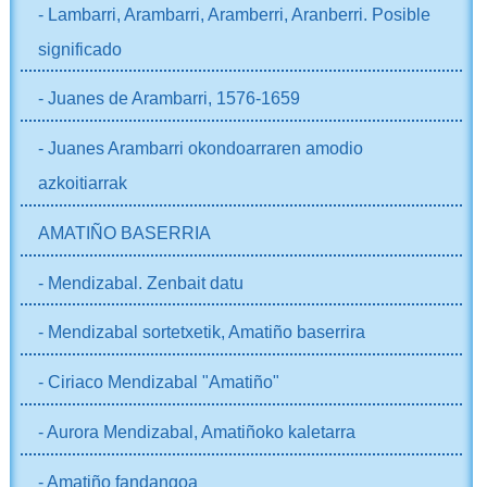
- Lambarri, Arambarri, Aramberri, Aranberri. Posible
significado
- Juanes de Arambarri, 1576-1659
- Juanes Arambarri okondoarraren amodio
azkoitiarrak
AMATIÑO BASERRIA
- Mendizabal. Zenbait datu
- Mendizabal sortetxetik, Amatiño baserrira
- Ciriaco Mendizabal "Amatiño"
- Aurora Mendizabal, Amatiñoko kaletarra
- Amatiño fandangoa