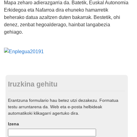
Mapa zeharo adierazgarria da. Batetik, Euskal Autonomia
Erkidegoa eta Nafarroa dira ehuneko hamarretik
beherako datua azaltzen duten bakarrak. Bestetik, ohi
denez, zenbat hegoalderago, hainbat langabezia
gehiago.
Iruzkina gehitu
Erantzuna formulario hau betez utzi dezakezu. Formatua
testu arruntarena da. Web eta e-posta helbideak
automatikoki klikagarri agertuko dira.
Izena