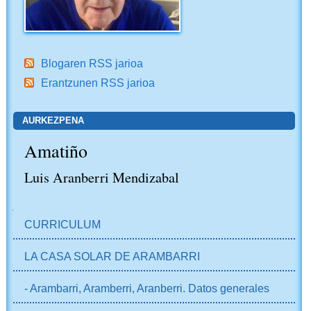
Blogaren RSS jarioa
Erantzunen RSS jarioa
AURKEZPENA
Amatiño
Luis Aranberri Mendizabal
NABIGAZIOA
CURRICULUM
LA CASA SOLAR DE ARAMBARRI
- Arambarri, Aramberri, Aranberri. Datos generales