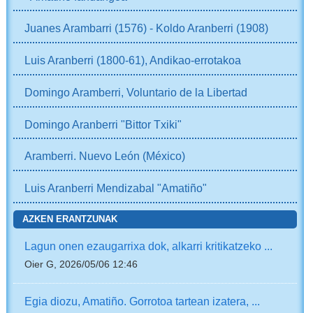
Juanes Arambarri (1576) - Koldo Aranberri (1908)
Luis Aranberri (1800-61), Andikao-errotakoa
Domingo Aramberri, Voluntario de la Libertad
Domingo Aranberri "Bittor Txiki"
Aramberri. Nuevo León (México)
Luis Aranberri Mendizabal "Amatiño"
AZKEN ERANTZUNAK
Lagun onen ezaugarrixa dok, alkarri kritikatzeko ...
Oier G, 2026/05/06 12:46
Egia diozu, Amatiño. Gorrotoa tartean izatera, ...