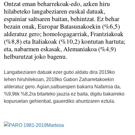
Ontzat eman beharrekoak-edo, azken hiru
hilabeteko langabeziaren euskal datuak,
espainiar saltsaren baitan, behintzat. Ez behar
bezain onak, Europar Batasunakoekin (%6,5)
alderatuz gero; homologagarriak, Frantziakoak
(%8,8) eta Italiakoak (%10,2) kontutan hartuta;
eta, nabarmen eskasak, Alemaniakoa (%4,9)
helburutzat joko bagenu.
Langabeziaren datuak ezer gutxi aldatu dira 2019ko
lehen hiruhilekoan, 2018ko Gabon Zaharretakoekin
alderatuz gero. Agian,salbuespen bakarra Nafarroa da,
%9,9tik %8,2ra bitarteko jauzia ez baita, digitu bakarreko
kopuruetan gehienbat, gauerdiko ahuntzaren eztula.