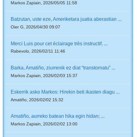
Markos Zapiain, 2026/05/05 11:58
Batzutan, uste eze, Ameriketara juatia aberastian ...
Oier G, 2026/04/30 09:07
Merci Luis pour cet éclairage très instructif. ...
Rabevolo, 2026/02/11 11:46
Barka, Amatiño, ziurrenik ez diat “transtornatu” ...
Markos Zapiain, 2026/02/03 15:37
Eskerrik asko Markos: Hirekin beti ikasten diagu ...
Amatiño, 2026/02/02 15:32
Amatiño, aurreko batean hika egin hidan; ...
Markos Zapiain, 2026/02/02 13:00