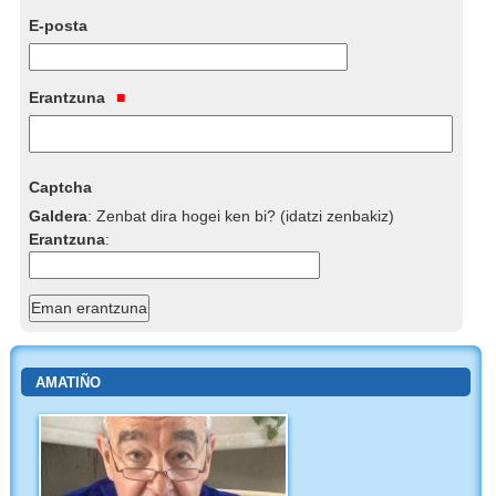
E-posta
Erantzuna
Captcha
Galdera
:
Zenbat dira hogei ken bi? (idatzi zenbakiz)
Erantzuna
:
AMATIÑO