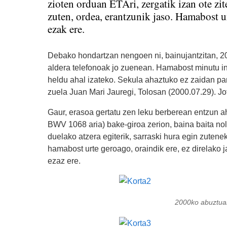
zioten orduan ETAri, zergatik izan ote zi
zuten, ordea, erantzunik jaso. Hamabost u
ezak ere.
Debako hondartzan nengoen ni, bainujantzitan, 2
aldera telefonoak jo zuenean. Hamabost minutu ing
heldu ahal izateko. Sekula ahaztuko ez zaidan pa
zuela Juan Mari Jauregi, Tolosan (2000.07.29). Jot
Gaur, erasoa gertatu zen leku berberean entzun a
BWV 1068 aria) bake-giroa zerion, baina baita no
duelako atzera egiterik, sarraski hura egin zutenek
hamabost urte geroago, oraindik ere, ez direlako j
ezaz ere.
2000ko abuztuar