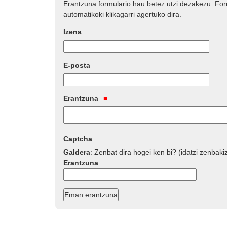
Erantzuna formulario hau betez utzi dezakezu. Fo
automatikoki klikagarri agertuko dira.
Izena
E-posta
Erantzuna
Captcha
Galdera
:
Zenbat dira hogei ken bi? (idatzi zenbaki
Erantzuna
: