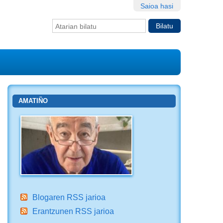
Saioa hasi
Bilatu atarian
Bilaketa
aurreratua…
AMATIÑO
Blogaren RSS jarioa
Erantzunen RSS jarioa