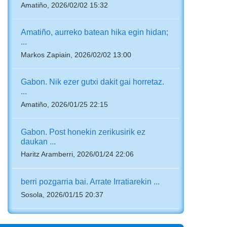
Amatiño, 2026/02/02 15:32
Amatiño, aurreko batean hika egin hidan;
...
Markos Zapiain, 2026/02/02 13:00
Gabon. Nik ezer gutxi dakit gai horretaz.
...
Amatiño, 2026/01/25 22:15
Gabon. Post honekin zerikusirik ez
daukan ...
Haritz Aramberri, 2026/01/24 22:06
berri pozgarria bai. Arrate Irratiarekin ...
Sosola, 2026/01/15 20:37