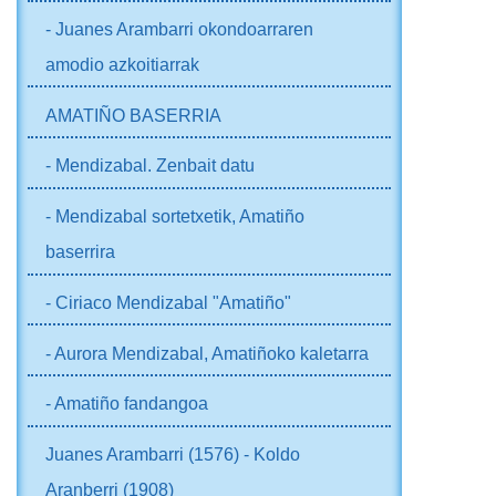
- Juanes Arambarri okondoarraren
amodio azkoitiarrak
AMATIÑO BASERRIA
- Mendizabal. Zenbait datu
- Mendizabal sortetxetik, Amatiño
baserrira
- Ciriaco Mendizabal "Amatiño"
- Aurora Mendizabal, Amatiñoko kaletarra
- Amatiño fandangoa
Juanes Arambarri (1576) - Koldo
Aranberri (1908)