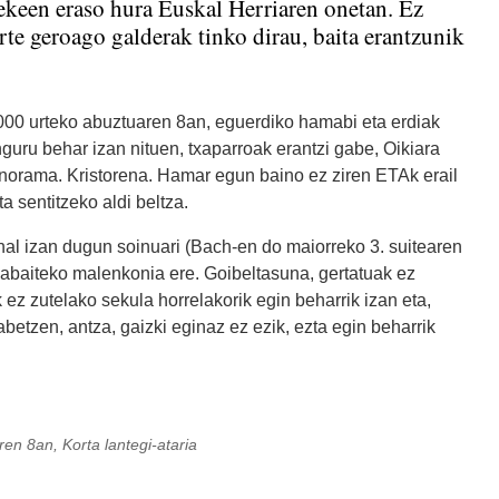
tekeen eraso hura Euskal Herriaren onetan. Ez
rte geroago galderak tinko dirau, baita erantzunik
000 urteko abuztuaren 8an, eguerdiko hamabi eta erdiak
uru behar izan nituen, txaparroak erantzi gabe, Oikiara
norama. Kristorena. Hamar egun baino ez ziren ETAk erail
a sentitzeko aldi beltza.
hal izan dugun soinuari (Bach-en do maiorreko 3. suitearen
labaiteko malenkonia ere. Goibeltasuna, gertatuak ez
 ez zutelako sekula horrelakorik egin beharrik izan eta,
abetzen, antza, gaizki eginaz ez ezik, ezta egin beharrik
en 8an, Korta lantegi-ataria