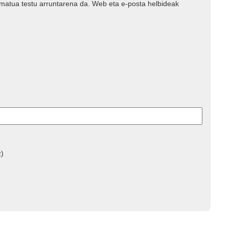
rmatua testu arruntarena da. Web eta e-posta helbideak
z)