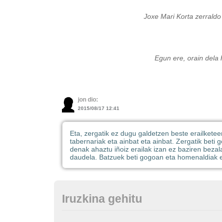
Joxe Mari Korta zerraldo
Egun ere, orain dela
jon dio:
2015/08/17 12:41
Eta, zergatik ez dugu galdetzen beste erailketeen g
tabernariak eta ainbat eta ainbat. Zergatik beti 
denak ahaztu iñoiz erailak izan ez baziren bezal
daudela. Batzuek beti gogoan eta homenaldia
Iruzkina gehitu