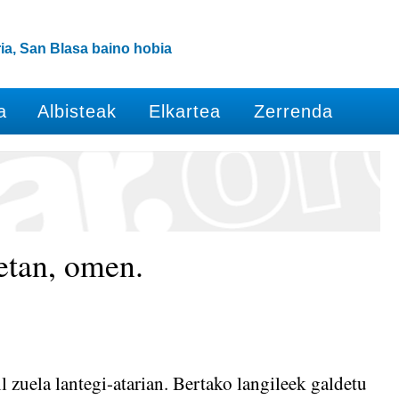
ia, San Blasa baino hobia
a
Albisteak
Elkartea
Zerrenda
etan, omen.
zuela lantegi-atarian. Bertako langileek galdetu