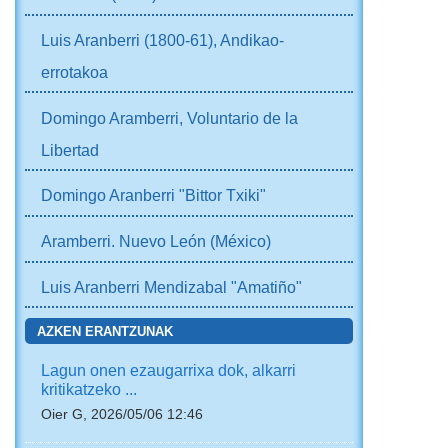
Luis Aranberri (1800-61), Andikao-
errotakoa
Domingo Aramberri, Voluntario de la
Libertad
Domingo Aranberri "Bittor Txiki"
Aramberri. Nuevo León (México)
Luis Aranberri Mendizabal "Amatiño"
AZKEN ERANTZUNAK
Lagun onen ezaugarrixa dok, alkarri
kritikatzeko ...
Oier G, 2026/05/06 12:46