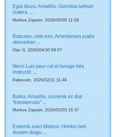
Egia diozu, Amatiño. Gorrotoa tartean
izatera, ...
Markos Zapiain, 2026/05/05 11:58
Batzutan, uste eze, Ameriketara juatia
aberastian ...
Oier G, 2026/04/30 09:07
Merci Luis pour cet éclairage très
instructif. ...
Rabevolo, 2026/02/11 11:46
Barka, Amatiño, ziurrenik ez diat
“transtornatu” ...
Markos Zapiain, 2026/02/03 15:37
Eskerrik asko Markos: Hirekin beti
ikasten diagu ...