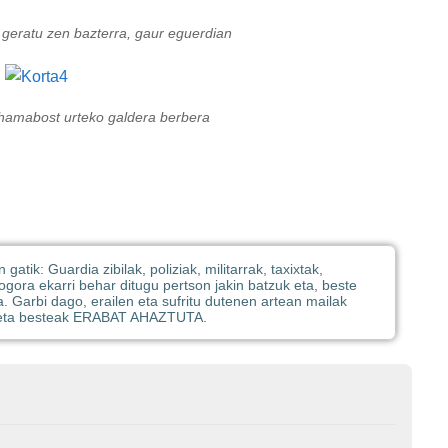
 geratu zen bazterra, gaur eguerdian
 hamabost urteko galdera berbera
atik: Guardia zibilak, poliziak, militarrak, taxixtak,
gogora ekarri behar ditugu pertson jakin batzuk eta, beste
a. Garbi dago, erailen eta sufritu dutenen artean mailak
k eta besteak ERABAT AHAZTUTA.