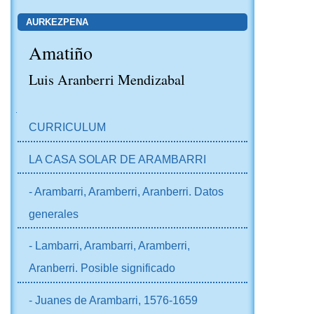
AURKEZPENA
Amatiño
Luis Aranberri Mendizabal
NABIGAZIOA
CURRICULUM
LA CASA SOLAR DE ARAMBARRI
- Arambarri, Aramberri, Aranberri. Datos
generales
- Lambarri, Arambarri, Aramberri,
Aranberri. Posible significado
- Juanes de Arambarri, 1576-1659