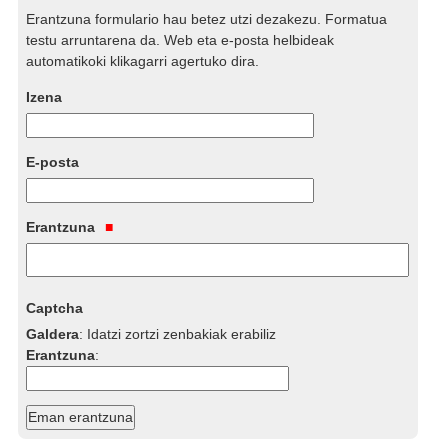
Erantzuna formulario hau betez utzi dezakezu. Formatua
testu arruntarena da. Web eta e-posta helbideak
automatikoki klikagarri agertuko dira.
Izena
E-posta
Erantzuna
Captcha
Galdera
:
Idatzi zortzi zenbakiak erabiliz
Erantzuna
: