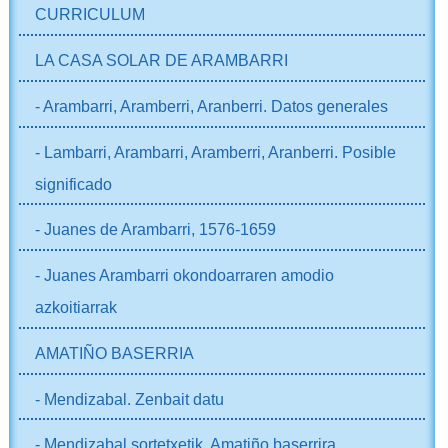
NABIGAZIOA
CURRICULUM
LA CASA SOLAR DE ARAMBARRI
- Arambarri, Aramberri, Aranberri. Datos generales
- Lambarri, Arambarri, Aramberri, Aranberri. Posible
significado
- Juanes de Arambarri, 1576-1659
- Juanes Arambarri okondoarraren amodio
azkoitiarrak
AMATIÑO BASERRIA
- Mendizabal. Zenbait datu
- Mendizabal sortetxetik, Amatiño baserrira