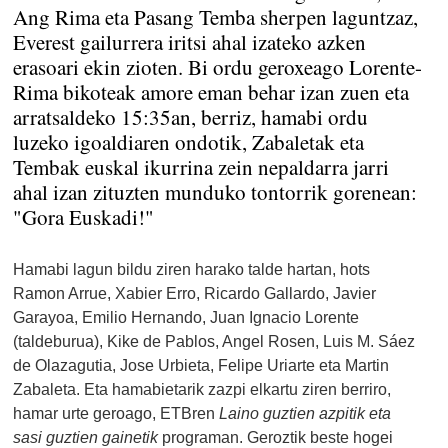
Ang Rima eta Pasang Temba sherpen laguntzaz,
Everest gailurrera iritsi ahal izateko azken
erasoari ekin zioten. Bi ordu geroxeago Lorente-
Rima bikoteak amore eman behar izan zuen eta
arratsaldeko 15:35an, berriz, hamabi ordu
luzeko igoaldiaren ondotik, Zabaletak eta
Tembak euskal ikurrina zein nepaldarra jarri
ahal izan zituzten munduko tontorrik gorenean:
"Gora Euskadi!"
Hamabi lagun bildu ziren harako talde hartan, hots
Ramon Arrue, Xabier Erro, Ricardo Gallardo, Javier
Garayoa, Emilio Hernando, Juan Ignacio Lorente
(taldeburua), Kike de Pablos, Angel Rosen, Luis M. Sáez
de Olazagutia, Jose Urbieta, Felipe Uriarte eta Martin
Zabaleta. Eta hamabietarik zazpi elkartu ziren berriro,
hamar urte geroago, ETBren
Laino guztien azpitik eta
sasi guztien gainetik
programan. Geroztik beste hogei