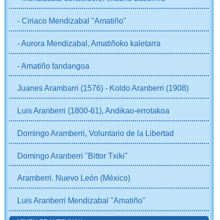
- Ciriaco Mendizabal "Amatiño"
- Aurora Mendizabal, Amatiñoko kaletarra
- Amatiño fandangoa
Juanes Arambarri (1576) - Koldo Aranberri (1908)
Luis Aranberri (1800-61), Andikao-errotakoa
Domingo Aramberri, Voluntario de la Libertad
Domingo Aranberri "Bittor Txiki"
Aramberri. Nuevo León (México)
Luis Aranberri Mendizabal "Amatiño"