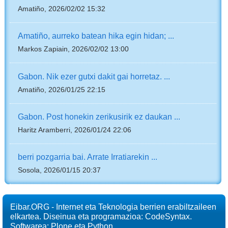
Amatiño, 2026/02/02 15:32
Amatiño, aurreko batean hika egin hidan; ...
Markos Zapiain, 2026/02/02 13:00
Gabon. Nik ezer gutxi dakit gai horretaz. ...
Amatiño, 2026/01/25 22:15
Gabon. Post honekin zerikusirik ez daukan ...
Haritz Aramberri, 2026/01/24 22:06
berri pozgarria bai. Arrate Irratiarekin ...
Sosola, 2026/01/15 20:37
Eibar.ORG - Internet eta Teknologia berrien erabiltzaileen
elkartea. Diseinua eta programazioa: CodeSyntax.
Softwarea:
Plone
eta
Python