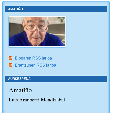
AMATIÑO
Blogaren RSS jarioa
Erantzunen RSS jarioa
AURKEZPENA
Amatiño
Luis Aranberri Mendizabal