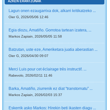
AZKEN ERANTZUNAK
Lagun onen ezaugarrixa dok, alkarri kritikatzeko ...
Oier G, 2026/05/06 12:46
Egia diozu, Amatiño. Gorrotoa tartean izatera, ...
Markos Zapiain, 2026/05/05 11:58
Batzutan, uste eze, Ameriketara juatia aberastian ...
Oier G, 2026/04/30 09:07
Merci Luis pour cet éclairage très instructif. ...
Rabevolo, 2026/02/11 11:46
Barka, Amatiño, ziurrenik ez diat “transtornatu” ...
Markos Zapiain, 2026/02/03 15:37
Eskerrik asko Markos: Hirekin beti ikasten diagu ...