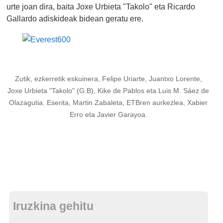
urte joan dira, baita Joxe Urbieta "Takolo" eta Ricardo
Gallardo adiskideak bidean geratu ere.
Zutik, ezkerretik eskuinera, Felipe Uriarte, Juantxo Lorente,
Joxe Urbieta "Takolo" (G.B), Kike de Pablos eta Luis M. Sáez de
Olazagutia. Eserita, Martin Zabaleta, ETBren aurkezlea, Xabier
Erro eta Javier Garayoa.
Iruzkina gehitu