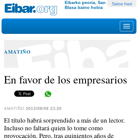
Edukira
Tresna
Eibarko peoria, San
Saioa hasi
Blasa baino hobia
salto
pertsonalak
egin
|
Nab
Salto
egin
nabigazioara
AMATIÑO
En favor de los empresarios
Share in WhatsApp
AMATIÑO
2013/08/08 23:20
El título habrá sorprendido a más de un lector.
Incluso no faltará quien lo tome como
provocación. Pero, tras quinientos años de