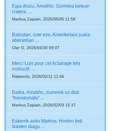
Egia diozu, Amatiño. Gorrotoa tartean
izatera, ...
Markos Zapiain, 2026/05/05 11:58
Batzutan, uste eze, Ameriketara juatia
aberastian ...
Oier G, 2026/04/30 09:07
Merci Luis pour cet éclairage très
instructif. ...
Rabevolo, 2026/02/11 11:46
Barka, Amatiño, ziurrenik ez diat
“transtornatu” ...
Markos Zapiain, 2026/02/03 15:37
Eskerrik asko Markos: Hirekin beti
ikasten diagu ...