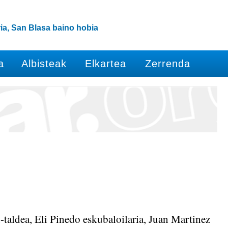
ia, San Blasa baino hobia
a
Albisteak
Elkartea
Zerrenda
n-taldea, Eli Pinedo eskubaloilaria, Juan Martinez