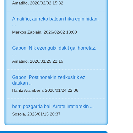
Amatiño, 2026/02/02 15:32
Amatiño, aurreko batean hika egin hidan;
...
Markos Zapiain, 2026/02/02 13:00
Gabon. Nik ezer gutxi dakit gai horretaz.
...
Amatiño, 2026/01/25 22:15
Gabon. Post honekin zerikusirik ez
daukan ...
Haritz Aramberri, 2026/01/24 22:06
berri pozgarria bai. Arrate Irratiarekin ...
Sosola, 2026/01/15 20:37