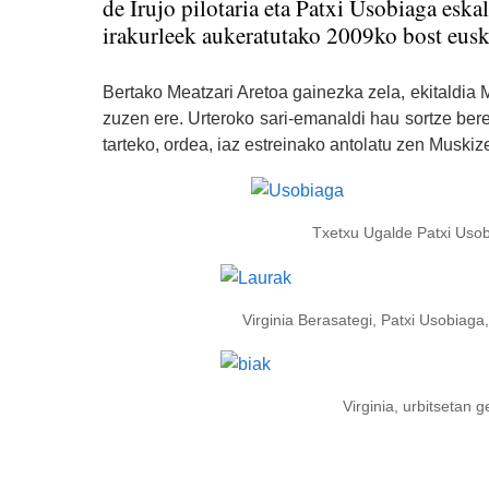
de Irujo pilotaria eta Patxi Usobiaga eska
irakurleek aukeratutako 2009ko bost euska
Bertako Meatzari Aretoa gainezka zela, ekitaldia M
zuzen ere. Urteroko sari-emanaldi hau sortze bere
tarteko, ordea, iaz estreinako antolatu zen Muskize
Txetxu Ugalde Patxi Usobiaga elk
Virginia Berasategi, Patxi Usobiaga, Asier 
Virginia, urbitsetan gero, Pa