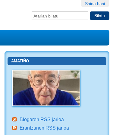
Saioa hasi
Bilatu atarian
Bilaketa
aurreratua…
AMATIÑO
Blogaren RSS jarioa
Erantzunen RSS jarioa