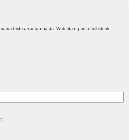
rmatua testu arruntarena da. Web eta e-posta helbideak
 ?