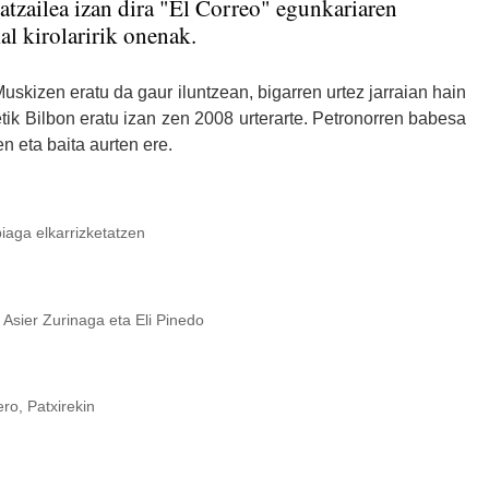
latzailea izan dira "El Correo" egunkariaren
l kirolaririk onenak.
uskizen eratu da gaur iluntzean, bigarren urtez jarraian hain
tik Bilbon eratu izan zen 2008 urterarte. Petronorren babesa
n eta baita aurten ere.
arrizketatzen
Zurinaga eta Eli Pinedo
txirekin