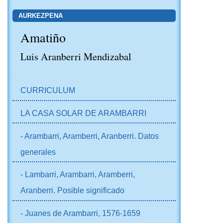
AURKEZPENA
Amatiño
Luis Aranberri Mendizabal
NABIGAZIOA
CURRICULUM
LA CASA SOLAR DE ARAMBARRI
- Arambarri, Aramberri, Aranberri. Datos
generales
- Lambarri, Arambarri, Aramberri,
Aranberri. Posible significado
- Juanes de Arambarri, 1576-1659