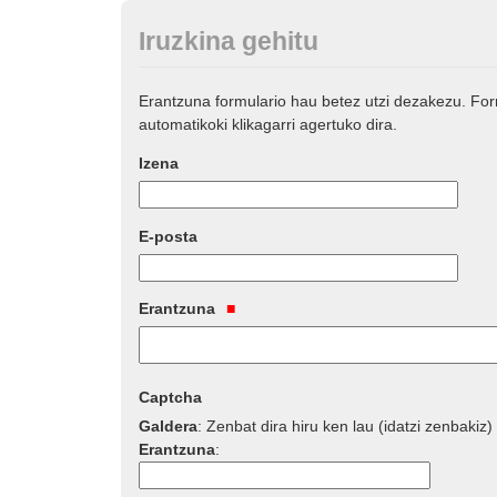
Iruzkina gehitu
Erantzuna formulario hau betez utzi dezakezu. Fo
automatikoki klikagarri agertuko dira.
Izena
E-posta
Erantzuna
Captcha
Galdera
:
Zenbat dira hiru ken lau (idatzi zenbakiz)
Erantzuna
: