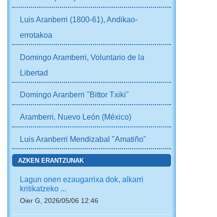
Luis Aranberri (1800-61), Andikao-
errotakoa
Domingo Aramberri, Voluntario de la
Libertad
Domingo Aranberri "Bittor Txiki"
Aramberri. Nuevo León (México)
Luis Aranberri Mendizabal "Amatiño"
AZKEN ERANTZUNAK
Lagun onen ezaugarrixa dok, alkarri
kritikatzeko ...
Oier G, 2026/05/06 12:46