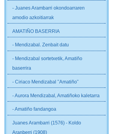
- Juanes Arambarri okondoarraren
amodio azkoitiarrak
AMATIÑO BASERRIA
- Mendizabal. Zenbait datu
- Mendizabal sortetxetik, Amatiño
baserrira
- Ciriaco Mendizabal "Amatiño"
- Aurora Mendizabal, Amatiñoko kaletarra
- Amatiño fandangoa
Juanes Arambarri (1576) - Koldo
Aranberri (1908)