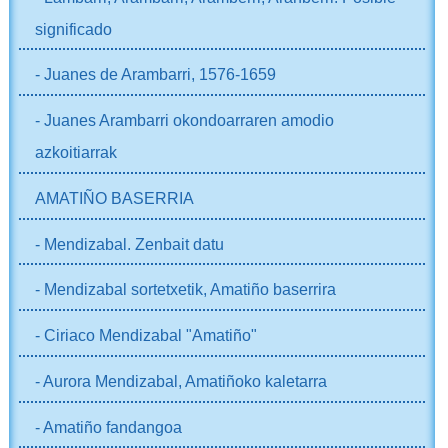
significado
- Juanes de Arambarri, 1576-1659
- Juanes Arambarri okondoarraren amodio
azkoitiarrak
AMATIÑO BASERRIA
- Mendizabal. Zenbait datu
- Mendizabal sortetxetik, Amatiño baserrira
- Ciriaco Mendizabal "Amatiño"
- Aurora Mendizabal, Amatiñoko kaletarra
- Amatiño fandangoa