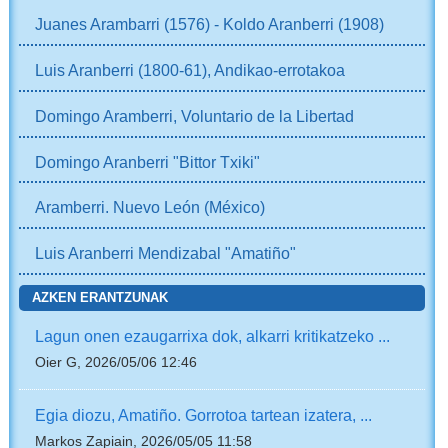
Juanes Arambarri (1576) - Koldo Aranberri (1908)
Luis Aranberri (1800-61), Andikao-errotakoa
Domingo Aramberri, Voluntario de la Libertad
Domingo Aranberri "Bittor Txiki"
Aramberri. Nuevo León (México)
Luis Aranberri Mendizabal "Amatiño"
AZKEN ERANTZUNAK
Lagun onen ezaugarrixa dok, alkarri kritikatzeko ...
Oier G, 2026/05/06 12:46
Egia diozu, Amatiño. Gorrotoa tartean izatera, ...
Markos Zapiain, 2026/05/05 11:58