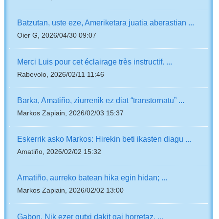
Batzutan, uste eze, Ameriketara juatia aberastian ...
Oier G, 2026/04/30 09:07
Merci Luis pour cet éclairage très instructif. ...
Rabevolo, 2026/02/11 11:46
Barka, Amatiño, ziurrenik ez diat “transtornatu” ...
Markos Zapiain, 2026/02/03 15:37
Eskerrik asko Markos: Hirekin beti ikasten diagu ...
Amatiño, 2026/02/02 15:32
Amatiño, aurreko batean hika egin hidan; ...
Markos Zapiain, 2026/02/02 13:00
Gabon. Nik ezer gutxi dakit gai horretaz. ...