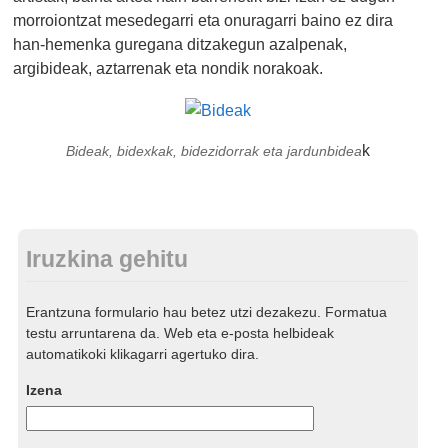
morroiontzat mesedegarri eta onuragarri baino ez dira
han-hemenka guregana ditzakegun azalpenak,
argibideak, aztarrenak eta nondik norakoak.
k
Bideak, bidexkak, bidezidorrak eta jardunbidea
Iruzkina gehitu
Erantzuna formulario hau betez utzi dezakezu. Formatua
testu arruntarena da. Web eta e-posta helbideak
automatikoki klikagarri agertuko dira.
Izena