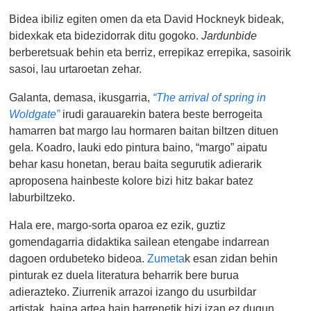
Bidea ibiliz egiten omen da eta David Hockneyk bideak,
bidexkak eta bidezidorrak ditu gogoko.
Jardunbide
berberetsuak behin eta berriz, errepikaz errepika, sasoirik
sasoi, lau urtaroetan zehar.
Galanta, demasa, ikusgarria,
“The arrival of spring in
Woldgate”
irudi garauarekin batera beste berrogeita
hamarren bat margo lau hormaren baitan biltzen dituen
gela. Koadro, lauki edo pintura baino, “margo” aipatu
behar kasu honetan, berau baita segurutik adierarik
aproposena hainbeste kolore bizi hitz bakar batez
laburbiltzeko.
Hala ere, margo-sorta oparoa ez ezik, guztiz
gomendagarria didaktika sailean etengabe indarrean
dagoen ordubeteko bideoa.
Zumeta
k esan zidan behin
pinturak ez duela literatura beharrik bere burua
adierazteko. Ziurrenik arrazoi izango du usurbildar
artistak, baina artea hain barrenetik bizi izan ez dugun