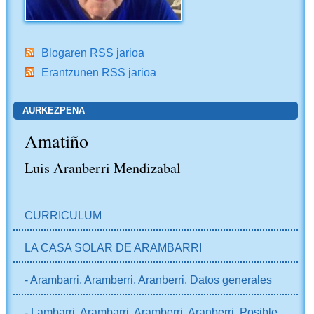
Blogaren RSS jarioa
Erantzunen RSS jarioa
AURKEZPENA
Amatiño
Luis Aranberri Mendizabal
NABIGAZIOA
CURRICULUM
LA CASA SOLAR DE ARAMBARRI
- Arambarri, Aramberri, Aranberri. Datos generales
- Lambarri, Arambarri, Aramberri, Aranberri. Posible