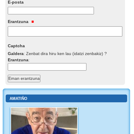
E-posta
Erantzuna
Captcha
Galdera
:
Zenbat dira hiru ken lau (idatzi zenbakiz) ?
Erantzuna
:
AMATIÑO