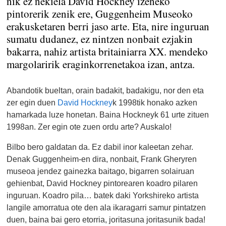
nik ez nekiela David Hockney izeneko
pintorerik zenik ere, Guggenheim Museoko
erakusketaren berri jaso arte. Eta, nire inguruan
sumatu dudanez, ez nintzen nonbait ezjakin
bakarra, nahiz artista britainiarra XX. mendeko
margolaririk eraginkorrenetakoa izan, antza.
Abandotik bueltan, orain badakit, badakigu, nor den eta
zer egin duen
David Hockney
k 1998tik honako azken
hamarkada luze honetan. Baina Hockneyk 61 urte zituen
1998an. Zer egin ote zuen ordu arte? Auskalo!
Bilbo bero galdatan da. Ez dabil inor kaleetan zehar.
Denak Guggenheim-en dira, nonbait, Frank Gheryren
museoa jendez gainezka baitago, bigarren solairuan
gehienbat, David Hockney pintorearen koadro pilaren
inguruan. Koadro pila… batek daki Yorkshireko artista
langile amorratua ote den ala ikaragarri samur pintatzen
duen, baina bai gero etorria, joritasuna joritasunik bada!