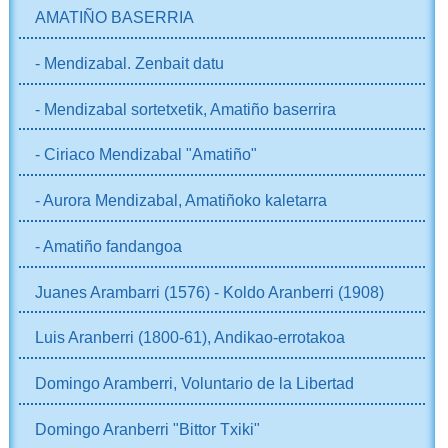
AMATIÑO BASERRIA
- Mendizabal. Zenbait datu
- Mendizabal sortetxetik, Amatiño baserrira
- Ciriaco Mendizabal "Amatiño"
- Aurora Mendizabal, Amatiñoko kaletarra
- Amatiño fandangoa
Juanes Arambarri (1576) - Koldo Aranberri (1908)
Luis Aranberri (1800-61), Andikao-errotakoa
Domingo Aramberri, Voluntario de la Libertad
Domingo Aranberri "Bittor Txiki"