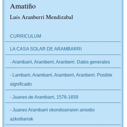
Amatiño
Luis Aranberri Mendizabal
NABIGAZIOA
CURRICULUM
LA CASA SOLAR DE ARAMBARRI
- Arambarri, Aramberri, Aranberri. Datos generales
- Lambarri, Arambarri, Aramberri, Aranberri. Posible
significado
- Juanes de Arambarri, 1576-1659
- Juanes Arambarri okondoarraren amodio
azkoitiarrak