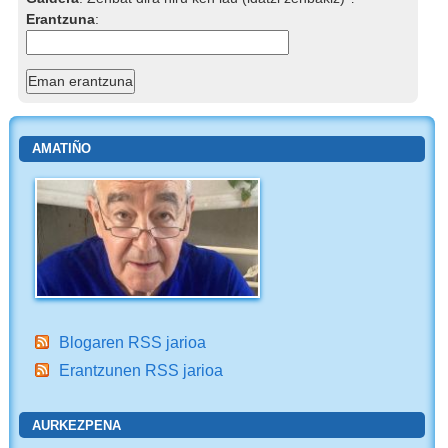
Erantzuna
:
AMATIÑO
Blogaren RSS jarioa
Erantzunen RSS jarioa
AURKEZPENA