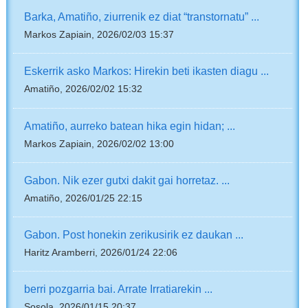
Barka, Amatiño, ziurrenik ez diat “transtornatu” ...
Markos Zapiain, 2026/02/03 15:37
Eskerrik asko Markos: Hirekin beti ikasten diagu ...
Amatiño, 2026/02/02 15:32
Amatiño, aurreko batean hika egin hidan; ...
Markos Zapiain, 2026/02/02 13:00
Gabon. Nik ezer gutxi dakit gai horretaz. ...
Amatiño, 2026/01/25 22:15
Gabon. Post honekin zerikusirik ez daukan ...
Haritz Aramberri, 2026/01/24 22:06
berri pozgarria bai. Arrate Irratiarekin ...
Sosola, 2026/01/15 20:37