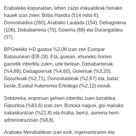
Erabateko kopuruetan, lehen zazpi eskualdeak honako
hauek izan ziren: Bilbo Handia (514 miloi €),
Donostialdea (260), Arabako Lautada (154), Debagoiena
(106), Debabarrena (75), Goierria (69) eta Durangaldea
(57).
BPGrekiko I+D gastua %2,06 izan zen Europar
Batasunean (EB-28). Eta, gurean, ehuneko horren
gainetik inbertitu zuten, urte berean, Debabarrenak
(%4,88), Debagoienak (%4,60), Goierriak (%3,20),
Gipuzkoak (%2,71), Donostialdeak (%2,67) eta, bataz
beste, Euskal Autonomia Erkidego (%2,12) osoak.
Sektoreka, enpresan gehien inbertitu zuen lurraldea
Gipuzkoa (%83,6) izan zen. Bizkaia nagusi, goi mailako
irakaskuntzan (%22,8) eta Araba, berriz, aurrena herri-
administrazioan (%8,8).
Arabako Mendialdean izan ezik, ingeniaritzaren eta