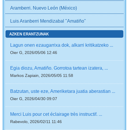
Aramberri. Nuevo León (México)
Luis Aranberri Mendizabal "Amatiño"
AZKEN ERANTZUNAK
Lagun onen ezaugarrixa dok, alkarri kritikatzeko ...
Oier G, 2026/05/06 12:46
Egia diozu, Amatiño. Gorrotoa tartean izatera, ...
Markos Zapiain, 2026/05/05 11:58
Batzutan, uste eze, Ameriketara juatia aberastian ...
Oier G, 2026/04/30 09:07
Merci Luis pour cet éclairage très instructif. ...
Rabevolo, 2026/02/11 11:46