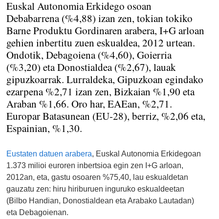
Euskal Autonomia Erkidego osoan
Debabarrena (%4,88) izan zen, tokian tokiko
Barne Produktu Gordinaren arabera, I+G arloan
gehien inbertitu zuen eskualdea, 2012 urtean.
Ondotik, Debagoiena (%4,60), Goierria
(%3,20) eta Donostialdea (%2,67), lauak
gipuzkoarrak. Lurraldeka, Gipuzkoan egindako
ezarpena %2,71 izan zen, Bizkaian %1,90 eta
Araban %1,66. Oro har, EAEan, %2,71.
Europar Batasunean (EU-28), berriz, %2,06 eta,
Espainian, %1,30.
Eustaten datuen arabera
, Euskal Autonomia Erkidegoan
1.373 milioi euroren inbertsioa egin zen I+G arloan,
2012an, eta, gastu osoaren %75,40, lau eskualdetan
gauzatu zen: hiru hiriburuen inguruko eskualdeetan
(Bilbo Handian, Donostialdean eta Arabako Lautadan)
eta Debagoienan.