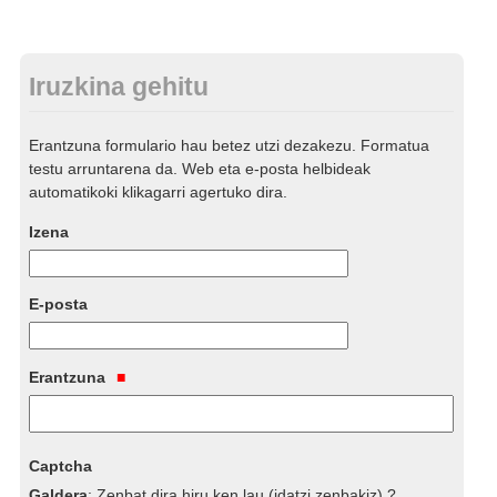
Iruzkina gehitu
Erantzuna formulario hau betez utzi dezakezu. Formatua
testu arruntarena da. Web eta e-posta helbideak
automatikoki klikagarri agertuko dira.
Izena
E-posta
Erantzuna
Captcha
Galdera
:
Zenbat dira hiru ken lau (idatzi zenbakiz) ?