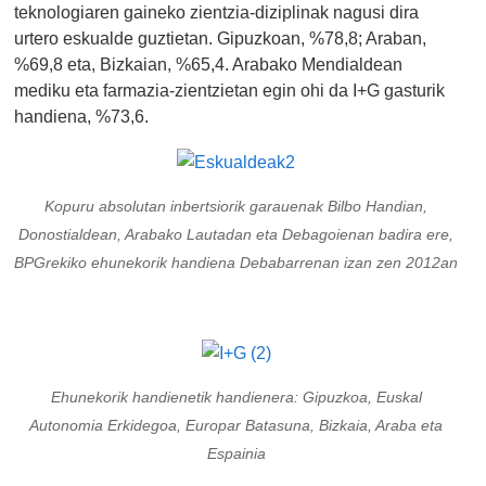
teknologiaren gaineko zientzia-diziplinak nagusi dira
urtero eskualde guztietan. Gipuzkoan, %78,8; Araban,
%69,8 eta, Bizkaian, %65,4. Arabako Mendialdean
mediku eta farmazia-zientzietan egin ohi da I+G gasturik
handiena, %73,6.
Kopuru absolutan inbertsiorik garauenak Bilbo Handian,
Donostialdean, Arabako Lautadan eta Debagoienan badira ere,
BPGrekiko ehunekorik handiena Debabarrenan izan zen 2012an
Ehunekorik handienetik handienera: Gipuzkoa, Euskal
Autonomia Erkidegoa, Europar Batasuna, Bizkaia, Araba eta
Espainia