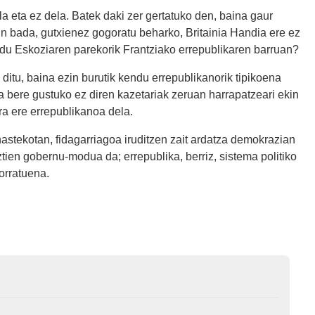
 eta ez dela. Batek daki zer gertatuko den, baina gaur
n bada, gutxienez gogoratu beharko, Britainia Handia ere ez
 du Eskoziaren parekorik Frantziako errepublikaren barruan?
ditu, baina ezin burutik kendu errepublikanorik tipikoena
a bere gustuko ez diren kazetariak zeruan harrapatzeari ekin
ra ere errepublikanoa dela.
astekotan, fidagarriagoa iruditzen zait ardatza demokrazian
ztien gobernu-modua da; errepublika, berriz, sistema politiko
morratuena.