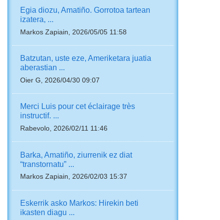
Egia diozu, Amatiño. Gorrotoa tartean
izatera, ...
Markos Zapiain, 2026/05/05 11:58
Batzutan, uste eze, Ameriketara juatia
aberastian ...
Oier G, 2026/04/30 09:07
Merci Luis pour cet éclairage très
instructif. ...
Rabevolo, 2026/02/11 11:46
Barka, Amatiño, ziurrenik ez diat
“transtornatu” ...
Markos Zapiain, 2026/02/03 15:37
Eskerrik asko Markos: Hirekin beti
ikasten diagu ...