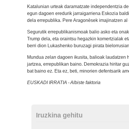
Katalunian urteak daramatzate independentzia dela
egun dagoen eredurik jarraigarriena Eskozia baldi
dela errepublika. Pere Aragonèsek imajinatzen al
Segurutik errepublikanismoak balio asko eta onak 
Trump dela, eta oraintsu hegazkin komertzialak et
berri dion Lukashenko buruzagi pirata bielorrusiar
Mundua zelan dagoen ikusita, balioak laudatzen h
jartzea, errepublikan baino. Demokrazia hiritar gu
bat baino ez. Eta ez, beti, minorien defentsarik a
EUSKADI IRRATIA - Albiste faktoria
Iruzkina gehitu