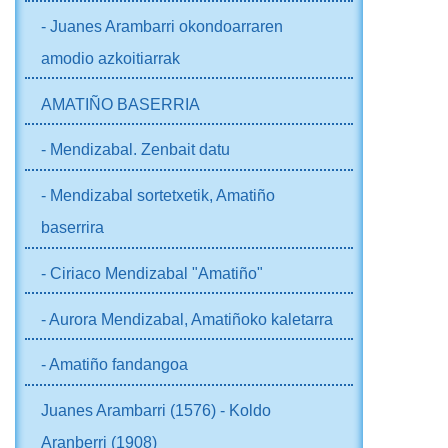
- Juanes Arambarri okondoarraren
amodio azkoitiarrak
AMATIÑO BASERRIA
- Mendizabal. Zenbait datu
- Mendizabal sortetxetik, Amatiño
baserrira
- Ciriaco Mendizabal "Amatiño"
- Aurora Mendizabal, Amatiñoko kaletarra
- Amatiño fandangoa
Juanes Arambarri (1576) - Koldo
Aranberri (1908)