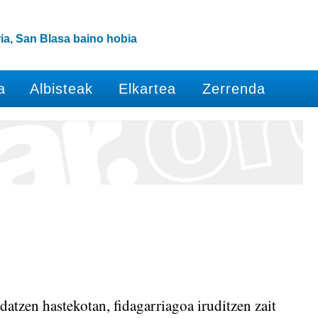
ia, San Blasa baino hobia
a
Albisteak
Elkartea
Zerrenda
atzen hastekotan, fidagarriagoa iruditzen zait