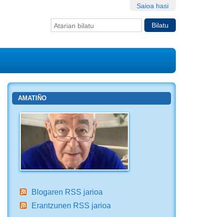
Saioa hasi
Bilatu atarian
Bilaketa
aurreratua…
AMATIÑO
Blogaren RSS jarioa
Erantzunen RSS jarioa