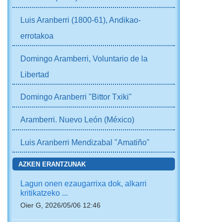
Luis Aranberri (1800-61), Andikao-
errotakoa
Domingo Aramberri, Voluntario de la
Libertad
Domingo Aranberri "Bittor Txiki"
Aramberri. Nuevo León (México)
Luis Aranberri Mendizabal "Amatiño"
AZKEN ERANTZUNAK
Lagun onen ezaugarrixa dok, alkarri
kritikatzeko ...
Oier G, 2026/05/06 12:46