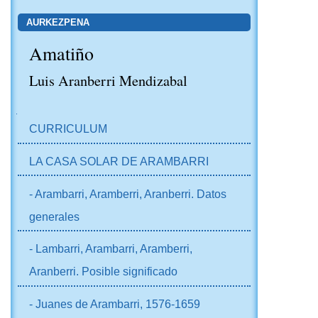
AURKEZPENA
Amatiño
Luis Aranberri Mendizabal
NABIGAZIOA
CURRICULUM
LA CASA SOLAR DE ARAMBARRI
- Arambarri, Aramberri, Aranberri. Datos
generales
- Lambarri, Arambarri, Aramberri,
Aranberri. Posible significado
- Juanes de Arambarri, 1576-1659