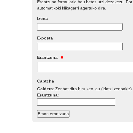
Erantzuna formulario hau betez utzi dezakezu. Fo
automatikoki klikagarri agertuko dira.
Izena
E-posta
Erantzuna
Captcha
Galdera
:
Zenbat dira hiru ken lau (idatzi zenbakiz)
Erantzuna
: