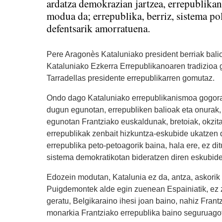
ardatza demokrazian jartzea, errepublika
modua da; errepublika, berriz, sistema pol
defentsarik amorratuena.
Pere Aragonès Kataluniako president berriak balio
Kataluniako Ezkerra Errepublikanoaren tradizioa 
Tarradellas presidente errepublikarren gomutaz.
Ondo dago Kataluniako errepublikanismoa gogorat
dugun egunotan, errepubliken balioak eta onurak, 
egunotan Frantziako euskaldunak, bretoiak, okzitan
errepublikak zenbait hizkuntza-eskubide ukatzen 
errepublika peto-petoagorik baina, hala ere, ez dit
sistema demokratikotan bideratzen diren eskubid
Edozein modutan, Katalunia ez da, antza, askorik 
Puigdemontek alde egin zuenean Espainiatik, ez z
geratu, Belgikaraino ihesi joan baino, nahiz Frantz
monarkia Frantziako errepublika baino seguruagot