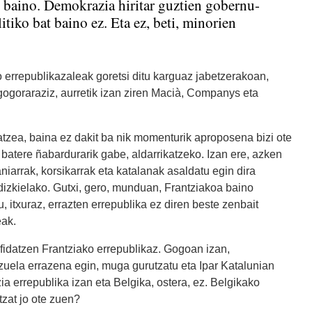
n baino. Demokrazia hiritar guztien gobernu-
itiko bat baino ez. Eta ez, beti, minorien
 errepublikazaleak goretsi ditu karguaz jabetzerakoan,
gogoraraziz, aurretik izan ziren Macià, Companys eta
zea, baina ez dakit ba nik momenturik aproposena bizi ote
batere ñabardurarik gabe, aldarrikatzeko. Izan ere, azken
iarrak, korsikarrak eta katalanak asaldatu egin dira
dizkielako. Gutxi, gero, munduan, Frantziakoa baino
u, itxuraz, errazten errepublika ez diren beste zenbait
eak.
fidatzen Frantziako errepublikaz. Gogoan izan,
uela errazena egin, muga gurutzatu eta Ipar Katalunian
ia errepublika izan eta Belgika, ostera, ez. Belgikako
zat jo ote zuen?