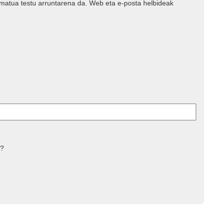
rmatua testu arruntarena da. Web eta e-posta helbideak
 ?