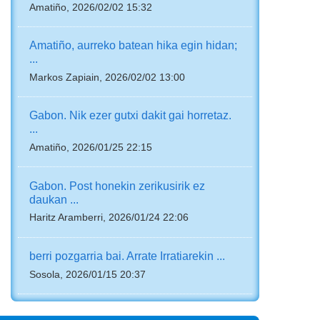
Amatiño, 2026/02/02 15:32
Amatiño, aurreko batean hika egin hidan;
...
Markos Zapiain, 2026/02/02 13:00
Gabon. Nik ezer gutxi dakit gai horretaz.
...
Amatiño, 2026/01/25 22:15
Gabon. Post honekin zerikusirik ez
daukan ...
Haritz Aramberri, 2026/01/24 22:06
berri pozgarria bai. Arrate Irratiarekin ...
Sosola, 2026/01/15 20:37