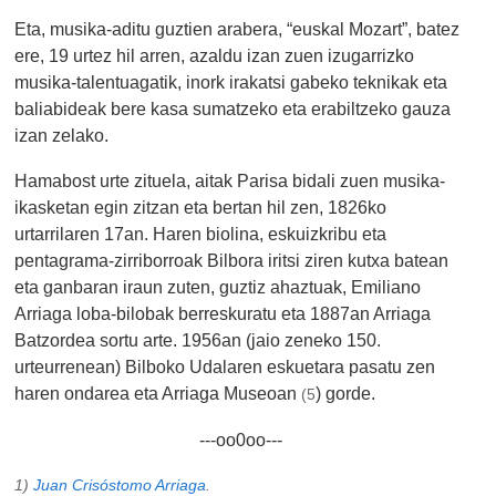
Eta, musika-aditu guztien arabera, “euskal Mozart”, batez
ere, 19 urtez hil arren, azaldu izan zuen izugarrizko
musika-talentuagatik, inork irakatsi gabeko teknikak eta
baliabideak bere kasa sumatzeko eta erabiltzeko gauza
izan zelako.
Hamabost urte zituela, aitak Parisa bidali zuen musika-
ikasketan egin zitzan eta bertan hil zen, 1826ko
urtarrilaren 17an. Haren biolina, eskuizkribu eta
pentagrama-zirriborroak Bilbora iritsi ziren kutxa batean
eta ganbaran iraun zuten, guztiz ahaztuak, Emiliano
Arriaga loba-bilobak berreskuratu eta 1887an Arriaga
Batzordea sortu arte. 1956an (jaio zeneko 150.
urteurrenean) Bilboko Udalaren eskuetara pasatu zen
haren ondarea eta Arriaga Museoan
) gorde.
(5
---oo0oo---
1)
Juan Crisóstomo Arriaga
.