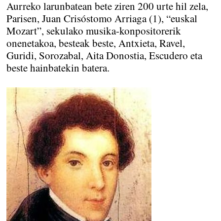
Aurreko larunbatean bete ziren 200 urte hil zela,
Parisen, Juan Crisóstomo Arriaga (1), “euskal
Mozart”, sekulako musika-konpositorerik
onenetakoa, besteak beste, Antxieta, Ravel,
Guridi, Sorozabal, Aita Donostia, Escudero eta
beste hainbatekin batera.