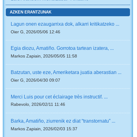
AZKEN ERANTZUNAK
Lagun onen ezaugarrixa dok, alkarri kritikatzeko ...
Oier G, 2026/05/06 12:46
Egia diozu, Amatiño. Gorrotoa tartean izatera, ...
Markos Zapiain, 2026/05/05 11:58
Batzutan, uste eze, Ameriketara juatia aberastian ...
Oier G, 2026/04/30 09:07
Merci Luis pour cet éclairage très instructif. ...
Rabevolo, 2026/02/11 11:46
Barka, Amatiño, ziurrenik ez diat “transtornatu” ...
Markos Zapiain, 2026/02/03 15:37