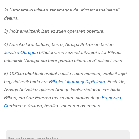
2) Nazioarteko kritikan zaharragoa da "Mozart espainiarra"
deitura.
3) Inoiz amaitzerik izan ez zuen operaren obertura.
4) Aurreko larunbatean, berriz, Arriaga Antzokian bertan,
Josetxu Obregon
bilbotarraren zuzendaritzapeko La Ritirata
orkestrak "Arriaga eta bere garaiko oihartzuna" eskaini zuen.
5) 1983ko uholdeek erabat sutsitu zuten museoa, zenbait agiri
begiztatzerik bada ere
Bilboko Liburutegi Digitalean.
Bestalde,
Arriaga Antzokiaz gainera Arriaga kontserbatorioa ere bada
Bilbon, eta Arte Ederren museoaren atarian dago
Francisco
Durrio
ren eskultura, herriko semearen omenetan.