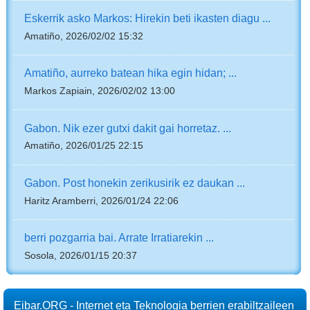
Eskerrik asko Markos: Hirekin beti ikasten diagu ...
Amatiño, 2026/02/02 15:32
Amatiño, aurreko batean hika egin hidan; ...
Markos Zapiain, 2026/02/02 13:00
Gabon. Nik ezer gutxi dakit gai horretaz. ...
Amatiño, 2026/01/25 22:15
Gabon. Post honekin zerikusirik ez daukan ...
Haritz Aramberri, 2026/01/24 22:06
berri pozgarria bai. Arrate Irratiarekin ...
Sosola, 2026/01/15 20:37
Eibar.ORG - Internet eta Teknologia berrien erabiltzaileen