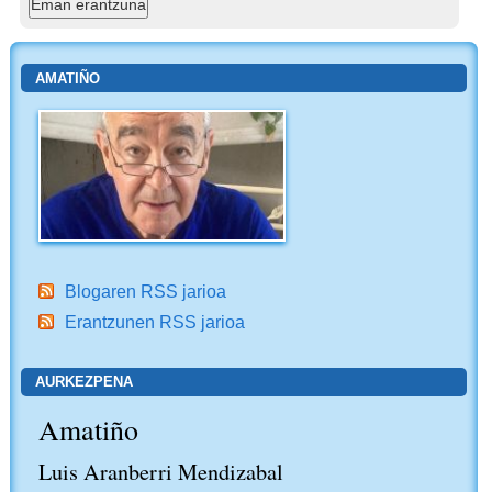
AMATIÑO
Blogaren RSS jarioa
Erantzunen RSS jarioa
AURKEZPENA
Amatiño
Luis Aranberri Mendizabal