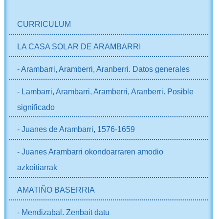
NABIGAZIOA
CURRICULUM
LA CASA SOLAR DE ARAMBARRI
- Arambarri, Aramberri, Aranberri. Datos generales
- Lambarri, Arambarri, Aramberri, Aranberri. Posible
significado
- Juanes de Arambarri, 1576-1659
- Juanes Arambarri okondoarraren amodio
azkoitiarrak
AMATIÑO BASERRIA
- Mendizabal. Zenbait datu