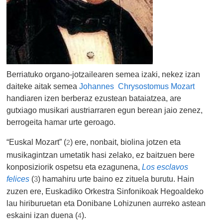
Berriatuko organo-jotzailearen semea izaki, nekez izan
daiteke aitak semea
Johannes Chrysostomus Mozart
handiaren izen berberaz ezustean bataiatzea, are
gutxiago musikari austriarraren egun berean jaio zenez,
berrogeita hamar urte geroago.
“Euskal Mozart” (
) ere, nonbait, biolina jotzen eta
2
musikagintzan umetatik hasi zelako, ez baitzuen bere
konposiziorik ospetsu eta ezagunena,
Los esclavos
felices
(
) hamahiru urte baino ez zituela burutu. Hain
3
zuzen ere, Euskadiko Orkestra Sinfonikoak Hegoaldeko
lau hiriburuetan eta Donibane Lohizunen aurreko astean
eskaini izan duena (
).
4