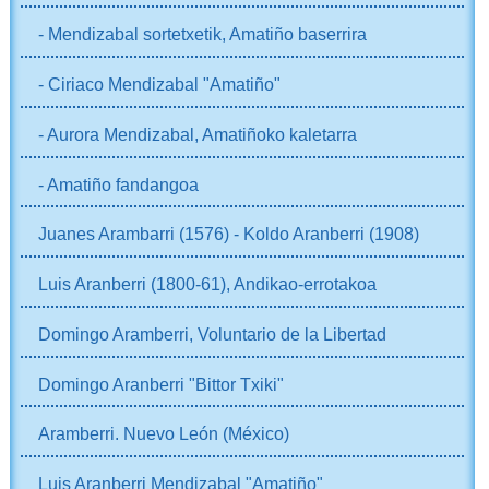
- Mendizabal sortetxetik, Amatiño baserrira
- Ciriaco Mendizabal "Amatiño"
- Aurora Mendizabal, Amatiñoko kaletarra
- Amatiño fandangoa
Juanes Arambarri (1576) - Koldo Aranberri (1908)
Luis Aranberri (1800-61), Andikao-errotakoa
Domingo Aramberri, Voluntario de la Libertad
Domingo Aranberri "Bittor Txiki"
Aramberri. Nuevo León (México)
Luis Aranberri Mendizabal "Amatiño"