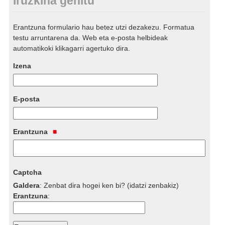
Iruzkina gehitu
Erantzuna formulario hau betez utzi dezakezu. Formatua
testu arruntarena da. Web eta e-posta helbideak
automatikoki klikagarri agertuko dira.
Izena
E-posta
Erantzuna
Captcha
Galdera
:
Zenbat dira hogei ken bi? (idatzi zenbakiz)
Erantzuna
: