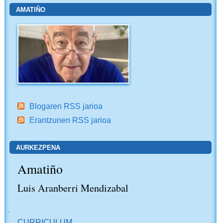
AMATIÑO
Blogaren RSS jarioa
Erantzunen RSS jarioa
AURKEZPENA
Amatiño
Luis Aranberri Mendizabal
NABIGAZIOA
CURRICULUM