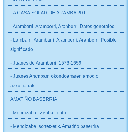
LA CASA SOLAR DE ARAMBARRI
- Arambarri, Aramberri, Aranberri. Datos generales
- Lambarri, Arambarri, Aramberri, Aranberri. Posible
significado
- Juanes de Arambarri, 1576-1659
- Juanes Arambarri okondoarraren amodio
azkoitiarrak
AMATIÑO BASERRIA
- Mendizabal. Zenbait datu
- Mendizabal sortetxetik, Amatiño baserrira