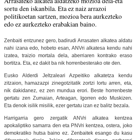
Arrasateko alkatea aldatzeko mozioa dela-eta
sortu den iskanbila. Eta ez naiz arrazoi
politikoetan sartzen, mozioa bera aurkezteko
edo ez aurkezteko erabakian baino.
Zenbaiti entzunez gero, badirudi Arrasaten alkatea aldatu
nahi izana edo, hobeto esan, ANVri alkatesa kendu nahi
izatea, traizio mortala dela, aberriaren kontrako eraso
bortitza. Eta, ez dakit ba nik horrenbesterako ote den.
Eusko Alderdi Jeltzaleari Azpeitiko alkatetza kendu
zitzaion, hamazazpi zinegotzitatik zortzi lortu arren, eta,
nik dakidanez, ez zen mundua erori. Beste horrenbeste
gertatu zen Zumaian, Arteagan, Igorren edo Muskizen.
Eta denok isilik misilik, ezer gertatu izan ez balitz bezala.
Harrigarria gero zergatik ANVri alkatea kentzea
apokaliptiko samarra den eta PNVri kentzea, ostera, joko
demokratiko hutsa baino ez.
Zenbaitek esango du kasu