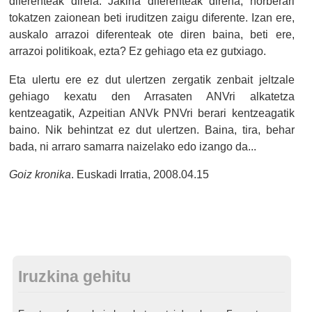
diferenteak direla. Jakina diferenteak direna, norberari
tokatzen zaionean beti iruditzen zaigu diferente.
Izan ere,
auskalo arrazoi diferenteak ote diren baina, beti ere,
arrazoi politikoak, ezta? Ez gehiago eta ez gutxiago.
Eta ulertu ere ez dut ulertzen zergatik zenbait jeltzale
gehiago kexatu den Arrasaten ANVri alkatetza
kentzeagatik, Azpeitian ANVk PNVri berari kentzeagatik
baino. Nik behintzat ez dut ulertzen. Baina, tira, behar
bada, ni arraro samarra naizelako edo izango da...
Goiz kronika
. Euskadi Irratia, 2008.04.15
Iruzkina gehitu