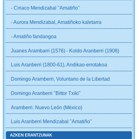
- Ciriaco Mendizabal "Amatiño"
- Aurora Mendizabal, Amatiñoko kaletarra
- Amatiño fandangoa
Juanes Arambarri (1576) - Koldo Aranberri (1908)
Luis Aranberri (1800-61), Andikao-errotakoa
Domingo Aramberri, Voluntario de la Libertad
Domingo Aranberri "Bittor Txiki"
Aramberri. Nuevo León (México)
Luis Aranberri Mendizabal "Amatiño"
AZKEN ERANTZUNAK