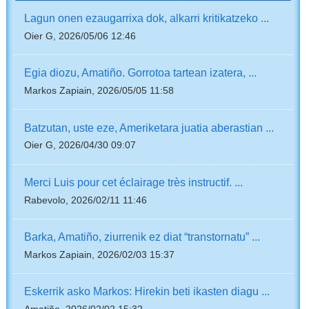
Lagun onen ezaugarrixa dok, alkarri kritikatzeko ...
Oier G, 2026/05/06 12:46
Egia diozu, Amatiño. Gorrotoa tartean izatera, ...
Markos Zapiain, 2026/05/05 11:58
Batzutan, uste eze, Ameriketara juatia aberastian ...
Oier G, 2026/04/30 09:07
Merci Luis pour cet éclairage très instructif. ...
Rabevolo, 2026/02/11 11:46
Barka, Amatiño, ziurrenik ez diat “transtornatu” ...
Markos Zapiain, 2026/02/03 15:37
Eskerrik asko Markos: Hirekin beti ikasten diagu ...