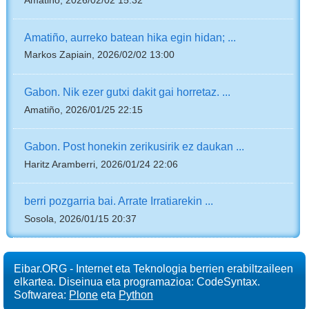
Amatiño, 2026/02/02 15:32
Amatiño, aurreko batean hika egin hidan; ...
Markos Zapiain, 2026/02/02 13:00
Gabon. Nik ezer gutxi dakit gai horretaz. ...
Amatiño, 2026/01/25 22:15
Gabon. Post honekin zerikusirik ez daukan ...
Haritz Aramberri, 2026/01/24 22:06
berri pozgarria bai. Arrate Irratiarekin ...
Sosola, 2026/01/15 20:37
Eibar.ORG - Internet eta Teknologia berrien erabiltzaileen
elkartea. Diseinua eta programazioa: CodeSyntax.
Softwarea:
Plone
eta
Python