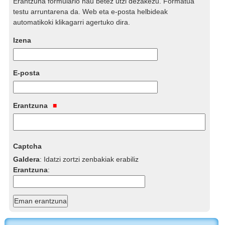
Erantzuna formulario hau betez utzi dezakezu. Formatua
testu arruntarena da. Web eta e-posta helbideak
automatikoki klikagarri agertuko dira.
Izena
E-posta
Erantzuna
Captcha
Galdera
:
Idatzi zortzi zenbakiak erabiliz
Erantzuna
: