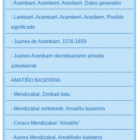
- Arambarri, Aramberri, Aranberri. Datos generales
- Lambarri, Arambarri, Aramberri, Aranberri. Posible
significado
- Juanes de Arambarri, 1576-1659
- Juanes Arambarri okondoarraren amodio
azkoitiarrak
AMATIÑO BASERRIA
- Mendizabal. Zenbait datu
- Mendizabal sortetxetik, Amatiño baserrira
- Ciriaco Mendizabal "Amatiño"
- Aurora Mendizabal, Amatiñoko kaletarra