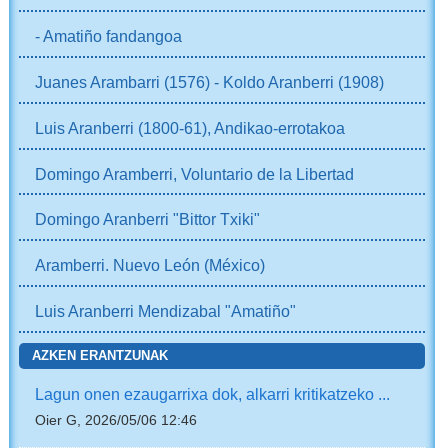
- Amatiño fandangoa
Juanes Arambarri (1576) - Koldo Aranberri (1908)
Luis Aranberri (1800-61), Andikao-errotakoa
Domingo Aramberri, Voluntario de la Libertad
Domingo Aranberri "Bittor Txiki"
Aramberri. Nuevo León (México)
Luis Aranberri Mendizabal "Amatiño"
AZKEN ERANTZUNAK
Lagun onen ezaugarrixa dok, alkarri kritikatzeko ...
Oier G, 2026/05/06 12:46