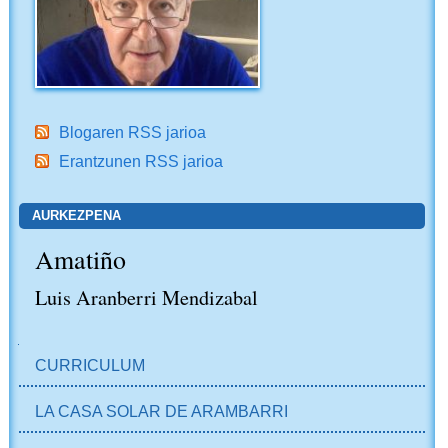
Blogaren RSS jarioa
Erantzunen RSS jarioa
AURKEZPENA
Amatiño
Luis Aranberri Mendizabal
NABIGAZIOA
CURRICULUM
LA CASA SOLAR DE ARAMBARRI