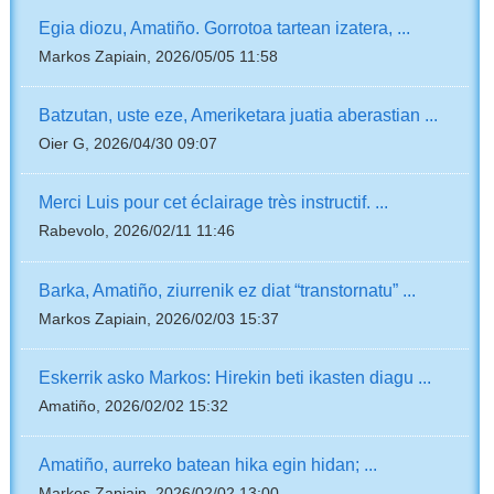
Egia diozu, Amatiño. Gorrotoa tartean izatera, ...
Markos Zapiain, 2026/05/05 11:58
Batzutan, uste eze, Ameriketara juatia aberastian ...
Oier G, 2026/04/30 09:07
Merci Luis pour cet éclairage très instructif. ...
Rabevolo, 2026/02/11 11:46
Barka, Amatiño, ziurrenik ez diat “transtornatu” ...
Markos Zapiain, 2026/02/03 15:37
Eskerrik asko Markos: Hirekin beti ikasten diagu ...
Amatiño, 2026/02/02 15:32
Amatiño, aurreko batean hika egin hidan; ...
Markos Zapiain, 2026/02/02 13:00