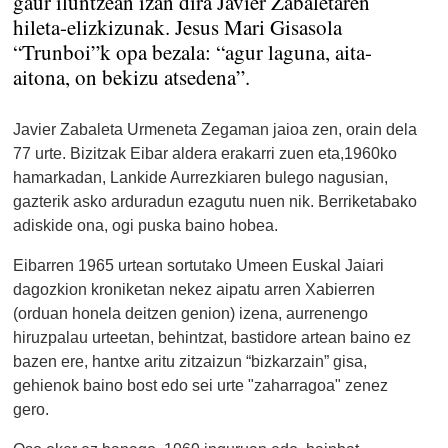
gaur iluntzean izan dira Javier Zabaletaren
hileta-elizkizunak. Jesus Mari Gisasola
“Trunboi”k opa bezala: “agur laguna, aita-
aitona, on bekizu atsedena”.
Javier Zabaleta Urmeneta Zegaman jaioa zen, orain dela
77 urte. Bizitzak Eibar aldera erakarri zuen eta,1960ko
hamarkadan, Lankide Aurrezkiaren bulego nagusian,
gazterik asko arduradun ezagutu nuen nik. Berriketabako
adiskide ona, ogi puska baino hobea.
Eibarren 1965 urtean sortutako Umeen Euskal Jaiari
dagozkion kroniketan nekez aipatu arren Xabierren
(orduan honela deitzen genion) izena, aurrenengo
hiruzpalau urteetan, behintzat, bastidore artean baino ez
bazen ere, hantxe aritu zitzaizun “bizkarzain” gisa,
gehienok baino bost edo sei urte "zaharragoa" zenez
gero.