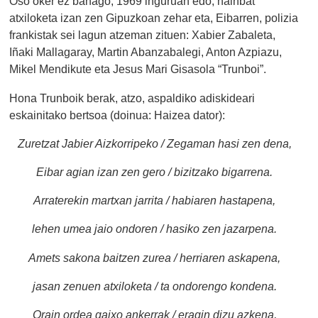
Oso oker ez banago, 1969 inguruan edo, hainbat
atxiloketa izan zen Gipuzkoan zehar eta, Eibarren, polizia
frankistak sei lagun atzeman zituen: Xabier Zabaleta,
Iñaki Mallagaray, Martin Abanzabalegi, Anton Azpiazu,
Mikel Mendikute eta Jesus Mari Gisasola “Trunboi”.
Hona Trunboik berak, atzo, aspaldiko adiskideari
eskainitako bertsoa (doinua: Haizea dator):
Zuretzat Jabier Aizkorripeko / Zegaman hasi zen dena,
Eibar agian izan zen gero / bizitzako bigarrena.
Arraterekin martxan jarrita / habiaren hastapena,
lehen umea jaio ondoren / hasiko zen jazarpena.
Amets sakona baitzen zurea / herriaren askapena,
jasan zenuen atxiloketa / ta ondorengo kondena.
Orain ordea gaixo ankerrak / eragin dizu azkena,