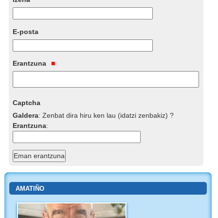
E-posta
Erantzuna
Captcha
Galdera
:
Zenbat dira hiru ken lau (idatzi zenbakiz) ?
Erantzuna
:
AMATIÑO