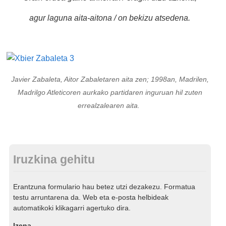
agur laguna aita-aitona / on bekizu atsedena.
Javier Zabaleta, Aitor Zabaletaren aita zen; 1998an, Madrilen,
Madrilgo Atleticoren aurkako partidaren inguruan hil zuten
errealzalearen aita.
Iruzkina gehitu
Erantzuna formulario hau betez utzi dezakezu. Formatua
testu arruntarena da. Web eta e-posta helbideak
automatikoki klikagarri agertuko dira.
Izena