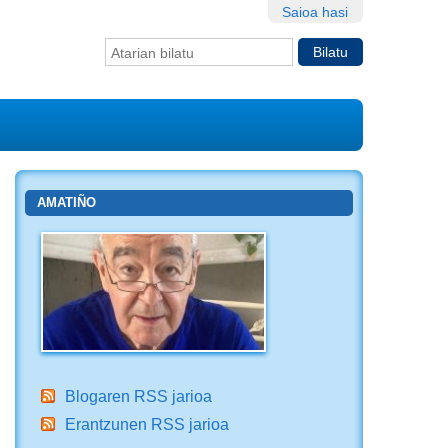
Saioa hasi
Bilatu atarian
Bilaketa
aurreratua…
AMATIÑO
Blogaren RSS jarioa
Erantzunen RSS jarioa