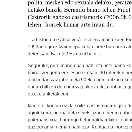
polita, merkea edo sexuala delako, geratz
delako baizik. Berandu baino lehen Fidel 
Castrorik gabeko castrismorik (2006.08.0
lehen" horrek hamar urte iraun du.
"La historia me absolverá" esaten amaitu zuen Fid
1953an egin zitzaion epaiketan, bere buruaren al
defentsan. Bai ote? Ez dakit ba nik...
Segurutik, gure mundu hau nahi eta uste baino k
baina, zer gerta ere, esanak esan, 30 urterekin her
aintzindaritzaz jabetu eta 90ekin agintaritzari uko
ohean hiltzen den buruzagiak ez ditu, nonbait, eg
etxeko ariketak egin.
Izan ere, kontua ez da soilik castrismoaren gizaldi
agintekeria, onena dela sinetsi izana, neurri gabe
paternalismoa, hurrengo belaunaldiarekiko konfian
gazteei amain eman nahi eza. Kontua da, honezke