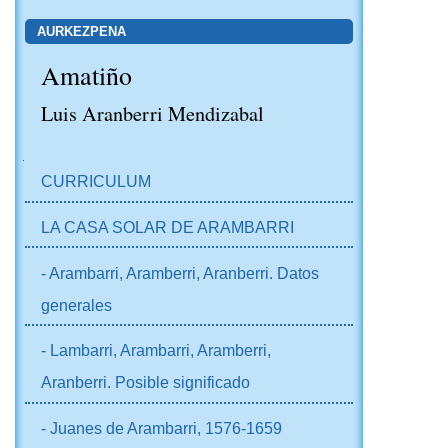
AURKEZPENA
Amatiño
Luis Aranberri Mendizabal
NABIGAZIOA
CURRICULUM
LA CASA SOLAR DE ARAMBARRI
- Arambarri, Aramberri, Aranberri. Datos
generales
- Lambarri, Arambarri, Aramberri,
Aranberri. Posible significado
- Juanes de Arambarri, 1576-1659