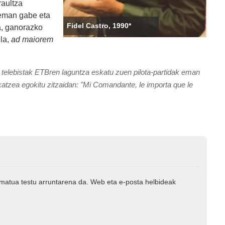
raultza
 eman gabe eta
Fidel Castro, 1990*
na, ganorazko
ela,
ad maiorem
elebistak ETBren laguntza eskatu zuen pilota-partidak eman
ekatzea egokitu zitzaidan: "Mi Comandante, le importa que le
rmatua testu arruntarena da. Web eta e-posta helbideak