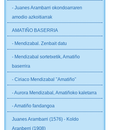
- Juanes Arambarri okondoarraren
amodio azkoitiarrak
AMATIÑO BASERRIA
- Mendizabal. Zenbait datu
- Mendizabal sortetxetik, Amatiño
baserrira
- Ciriaco Mendizabal "Amatiño"
- Aurora Mendizabal, Amatiñoko kaletarra
- Amatiño fandangoa
Juanes Arambarri (1576) - Koldo
Aranberri (1908)