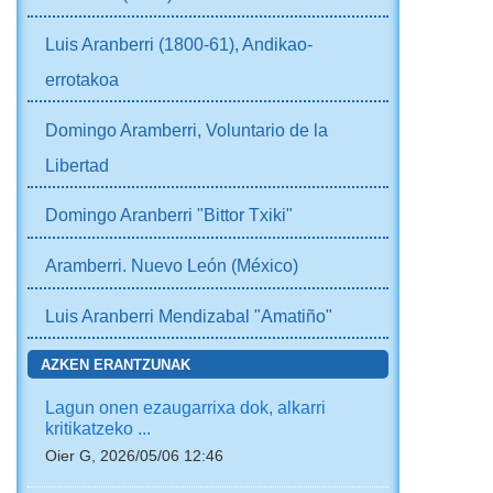
Luis Aranberri (1800-61), Andikao-
errotakoa
Domingo Aramberri, Voluntario de la
Libertad
Domingo Aranberri "Bittor Txiki"
Aramberri. Nuevo León (México)
Luis Aranberri Mendizabal "Amatiño"
AZKEN ERANTZUNAK
Lagun onen ezaugarrixa dok, alkarri
kritikatzeko ...
Oier G, 2026/05/06 12:46