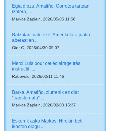
Egia diozu, Amatiño. Gorrotoa tartean
izatera, ...
Markos Zapiain, 2026/05/05 11:58
Batzutan, uste eze, Ameriketara juatia
aberastian ...
Oier G, 2026/04/30 09:07
Merci Luis pour cet éclairage très
instructif. ...
Rabevolo, 2026/02/11 11:46
Barka, Amatiño, ziurrenik ez diat
“transtornatu” ...
Markos Zapiain, 2026/02/03 15:37
Eskerrik asko Markos: Hirekin beti
ikasten diagu ...