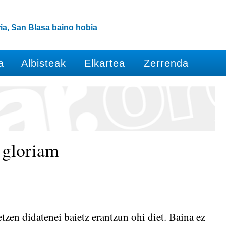
ia, San Blasa baino hobia
a
Albisteak
Elkartea
Zerrenda
 gloriam
zen didatenei baietz erantzun ohi diet. Baina ez