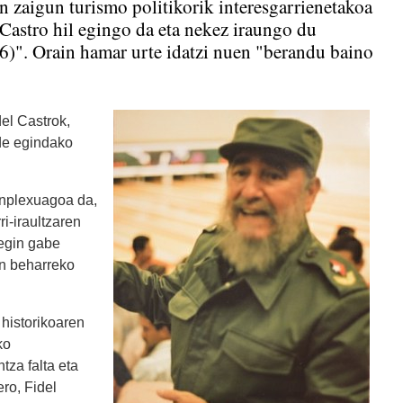
en zaigun turismo politikorik interesgarrienetakoa
Castro hil egingo da eta nekez iraungo du
6)". Orain hamar urte idatzi nuen "berandu baino
el Castrok,
de egindako
onplexuagoa da,
ri-iraultzaren
 egin gabe
in beharreko
 historikoaren
ko
tza falta eta
ro, Fidel