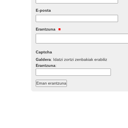
E-posta
Erantzuna
Captcha
Galdera
:
Idatzi zortzi zenbakiak erabiliz
Erantzuna
: