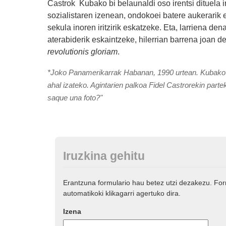
Castrok Kubako bi belaunaldi oso irentsi dituela i
sozialistaren izenean, ondokoei batere aukerarik
sekula inoren iritzirik eskatzeke. Eta, larriena de
aterabiderik eskaintzeke, hilerrian barrena joan d
revolutionis gloriam
.
*Joko Panamerikarrak Habanan, 1990 urtean. Kubako t
ahal izateko. Agintarien palkoa Fidel Castrorekin part
saque una foto?"
Iruzkina gehitu
Erantzuna formulario hau betez utzi dezakezu. Fo
automatikoki klikagarri agertuko dira.
Izena