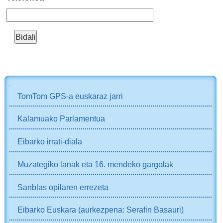
NABIGAZIOA
TomTom GPS-a euskaraz jarri
Kalamuako Parlamentua
Eibarko irrati-diala
Muzategiko lanak eta 16. mendeko gargolak
Sanblas opilaren errezeta
Eibarko Euskara (aurkezpena: Serafin Basauri)