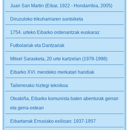
Juan San Martin (Eibar, 1922 - Hondarribia, 2005)
Diruzuloko trikuharriaren suntsiketa
1754. urteko Eibarko ordenantzak euskaraz
Futbolariak eta Dantzariak
Mitxel Sarasketa, 20 urte kartzelan (1978-1998)
Eibarko XVI. mendeko merkatari handiak
Tailerrerako hiztegi teknikoa
Otxabiña, Eibarko komunista baten abenturak gerran
eta gerra-ostean
Eibartarrak Errusiako exilioan: 1937-1957