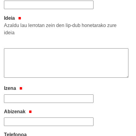
Ideia
Azaldu lau lerrotan zein den lip-dub honetarako zure
ideia
Izena
Abizenak
Telefonoa