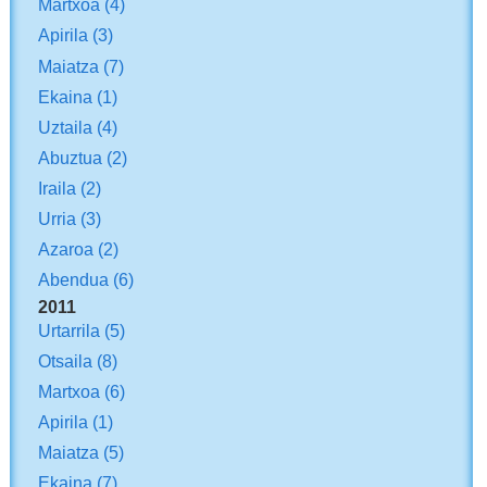
Martxoa
(4)
Apirila
(3)
Maiatza
(7)
Ekaina
(1)
Uztaila
(4)
Abuztua
(2)
Iraila
(2)
Urria
(3)
Azaroa
(2)
Abendua
(6)
2011
Urtarrila
(5)
Otsaila
(8)
Martxoa
(6)
Apirila
(1)
Maiatza
(5)
Ekaina
(7)