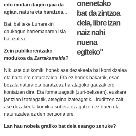
onenetako
edo modan dagen gaia da
bat da zintzoa
agian, natura eta baratzea...
dela, libre izan
Bai, baliteke Lurrarekin
naiz nahi
daukagun harremanaren isla
bat izatea.
nuena
egiteko"
Zein publikorentzako
modukoa da
Zarrakamalda
?
Nik uste dut komiki honek ase dezakeela bai komikizalea
eta baita ere naturazalea. Eta ez horiek bakarrik, esan
bezala natura eta baratzeaz haratagoko gauzak ere
kontatzen dira. Eta formatuagatik (zuri-beltzean), euskara
jantzian izateagatik, atsegina izateagatik... iruditzen zait
ase dezakeela komikia sobera ezagutzen ez duen eta
naturazalea ez den pertsona ere.
Lan hau nobela grafiko bat dela esango zenuke?