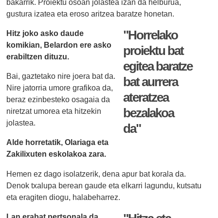
bakarrik. Proiektu osoan jolastea izan da helburua,
gustura izatea eta eroso aritzea baratze honetan.
"Horrelako
Hitz joko asko daude
komikian, Belardon ere asko
proiektu bat
erabiltzen dituzu.
egitea baratze
Bai, gaztetako nire joera bat da.
bat aurrera
Nire jatorria umore grafikoa da,
ateratzea
beraz ezinbesteko osagaia da
bezalakoa
niretzat umorea eta hitzekin
jolastea.
da"
Alde horretatik, Olariaga eta
Zakilixuten eskolakoa zara.
Hemen ez dago isolatzerik, dena apur bat korala da.
Denok txalupa berean gaude eta elkarri lagundu, kutsatu
eta eragiten diogu, halabeharrez.
Lan erabat pertsonala da.