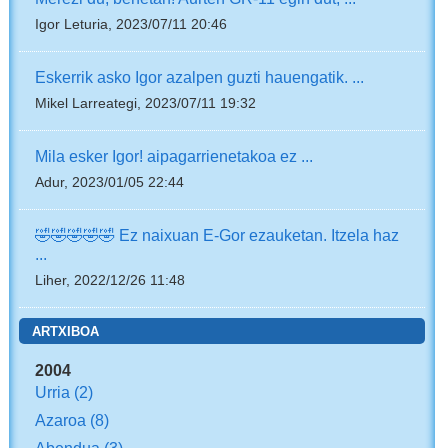
Igor Leturia, 2023/07/11 20:46
Eskerrik asko Igor azalpen guzti hauengatik. ...
Mikel Larreategi, 2023/07/11 19:32
Mila esker Igor! aipagarrienetakoa ez ...
Adur, 2023/01/05 22:44
🤣🤣🤣🤣🤣 Ez naixuan E-Gor ezauketan. Itzela haz
...
Liher, 2022/12/26 11:48
ARTXIBOA
2004
Urria
(2)
Azaroa
(8)
Abendua
(3)