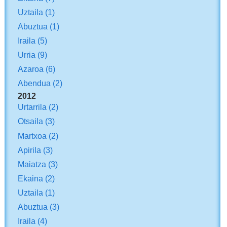
Uztaila
(1)
Abuztua
(1)
Iraila
(5)
Urria
(9)
Azaroa
(6)
Abendua
(2)
2012
Urtarrila
(2)
Otsaila
(3)
Martxoa
(2)
Apirila
(3)
Maiatza
(3)
Ekaina
(2)
Uztaila
(1)
Abuztua
(3)
Iraila
(4)