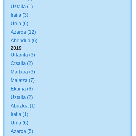
Uztaila
(1)
Iraila
(3)
Urria
(6)
Azaroa
(12)
Abendua
(6)
2019
Urtarrila
(3)
Otsaila
(2)
Martxoa
(3)
Maiatza
(7)
Ekaina
(6)
Uztaila
(2)
Abuztua
(1)
Iraila
(1)
Urria
(6)
Azaroa
(5)