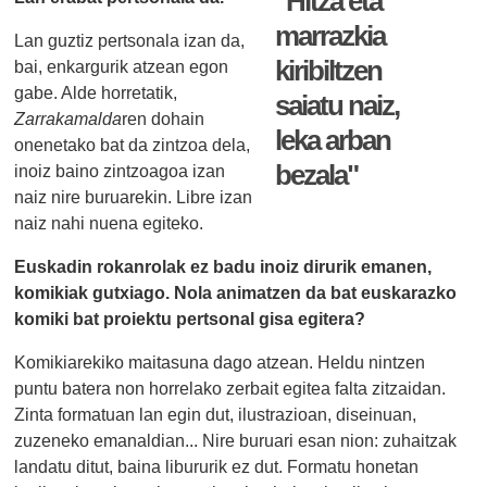
"Hitza eta
marrazkia
Lan guztiz pertsonala izan da,
kiribiltzen
bai, enkargurik atzean egon
gabe. Alde horretatik,
saiatu naiz,
Zarrakamalda
ren dohain
leka arban
onenetako bat da zintzoa dela,
bezala"
inoiz baino zintzoagoa izan
naiz nire buruarekin. Libre izan
naiz nahi nuena egiteko.
Euskadin rokanrolak ez badu inoiz dirurik emanen,
komikiak gutxiago. Nola animatzen da bat euskarazko
komiki bat proiektu pertsonal gisa egitera?
Komikiarekiko maitasuna dago atzean. Heldu nintzen
puntu batera non horrelako zerbait egitea falta zitzaidan.
Zinta formatuan lan egin dut, ilustrazioan, diseinuan,
zuzeneko emanaldian... Nire buruari esan nion: zuhaitzak
landatu ditut, baina libururik ez dut. Formatu honetan