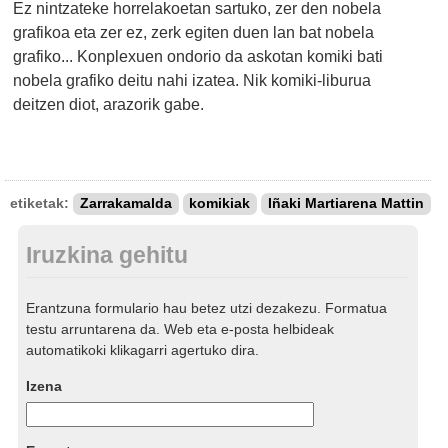
Ez nintzateke horrelakoetan sartuko, zer den nobela
grafikoa eta zer ez, zerk egiten duen lan bat nobela
grafiko... Konplexuen ondorio da askotan komiki bati
nobela grafiko deitu nahi izatea. Nik komiki-liburua
deitzen diot, arazorik gabe.
etiketak:
Zarrakamalda
komikiak
Iñaki Martiarena Mattin
Iruzkina gehitu
Erantzuna formulario hau betez utzi dezakezu. Formatua
testu arruntarena da. Web eta e-posta helbideak
automatikoki klikagarri agertuko dira.
Izena