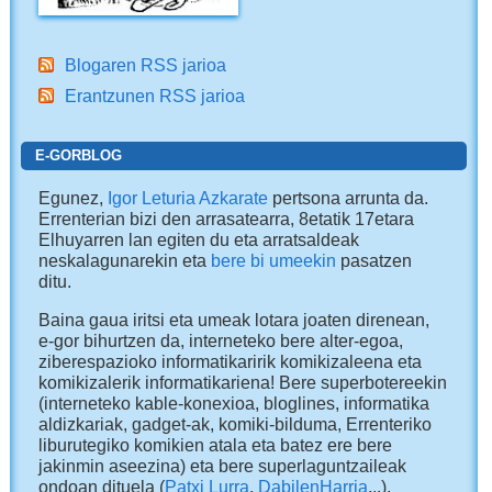
Blogaren RSS jarioa
Erantzunen RSS jarioa
E-GORBLOG
Egunez,
Igor Leturia Azkarate
pertsona arrunta da.
Errenterian bizi den arrasatearra, 8etatik 17etara
Elhuyarren lan egiten du eta arratsaldeak
neskalagunarekin eta
bere bi umeekin
pasatzen
ditu.
Baina gaua iritsi eta umeak lotara joaten direnean,
e-gor bihurtzen da, interneteko bere alter-egoa,
ziberespazioko informatikaririk komikizaleena eta
komikizalerik informatikariena! Bere superbotereekin
(interneteko kable-konexioa, bloglines, informatika
aldizkariak, gadget-ak, komiki-bilduma, Errenteriko
liburutegiko komikien atala eta batez ere bere
jakinmin aseezina) eta bere superlaguntzaileak
ondoan dituela (
Patxi Lurra
,
DabilenHarria
...),