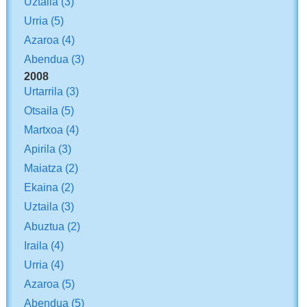
Uztaila
(3)
Urria
(5)
Azaroa
(4)
Abendua
(3)
2008
Urtarrila
(3)
Otsaila
(5)
Martxoa
(4)
Apirila
(3)
Maiatza
(2)
Ekaina
(2)
Uztaila
(3)
Abuztua
(2)
Iraila
(4)
Urria
(4)
Azaroa
(5)
Abendua
(5)