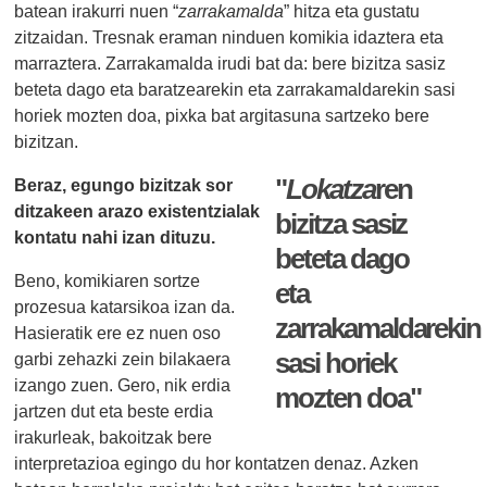
batean irakurri nuen “
zarrakamalda
” hitza eta gustatu
zitzaidan. Tresnak eraman ninduen komikia idaztera eta
marraztera. Zarrakamalda irudi bat da: bere bizitza sasiz
beteta dago eta baratzearekin eta zarrakamaldarekin sasi
horiek mozten doa, pixka bat argitasuna sartzeko bere
bizitzan.
"
Lokatza
ren
Beraz, egungo bizitzak sor
ditzakeen arazo existentzialak
bizitza sasiz
kontatu nahi izan dituzu.
beteta dago
Beno, komikiaren sortze
eta
prozesua katarsikoa izan da.
zarrakamaldarekin
Hasieratik ere ez nuen oso
sasi horiek
garbi zehazki zein bilakaera
izango zuen. Gero, nik erdia
mozten doa"
jartzen dut eta beste erdia
irakurleak, bakoitzak bere
interpretazioa egingo du hor kontatzen denaz. Azken