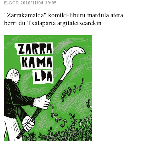
E-GOR
2016/11/04 19:05
"Zarrakamalda" komiki-liburu mardula atera
berri du Txalaparta argitaletxearekin