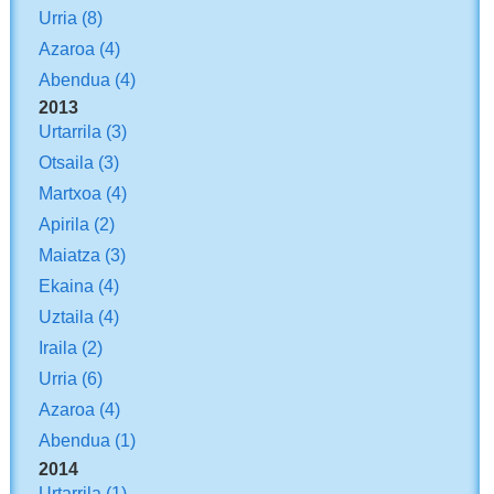
Urria
(8)
Azaroa
(4)
Abendua
(4)
2013
Urtarrila
(3)
Otsaila
(3)
Martxoa
(4)
Apirila
(2)
Maiatza
(3)
Ekaina
(4)
Uztaila
(4)
Iraila
(2)
Urria
(6)
Azaroa
(4)
Abendua
(1)
2014
Urtarrila
(1)