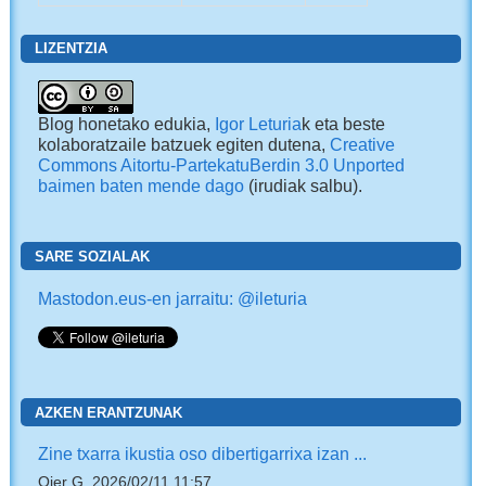
LIZENTZIA
Blog honetako edukia,
Igor Leturia
k eta beste
kolaboratzaile batzuek egiten dutena,
Creative
Commons Aitortu-PartekatuBerdin 3.0 Unported
baimen baten mende dago
(irudiak salbu).
SARE SOZIALAK
Mastodon.eus-en jarraitu: @ileturia
AZKEN ERANTZUNAK
Zine txarra ikustia oso dibertigarrixa izan ...
Oier G, 2026/02/11 11:57