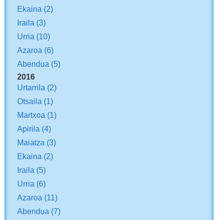
Ekaina
(2)
Iraila
(3)
Urria
(10)
Azaroa
(6)
Abendua
(5)
2016
Urtarrila
(2)
Otsaila
(1)
Martxoa
(1)
Apirila
(4)
Maiatza
(3)
Ekaina
(2)
Iraila
(5)
Urria
(6)
Azaroa
(11)
Abendua
(7)