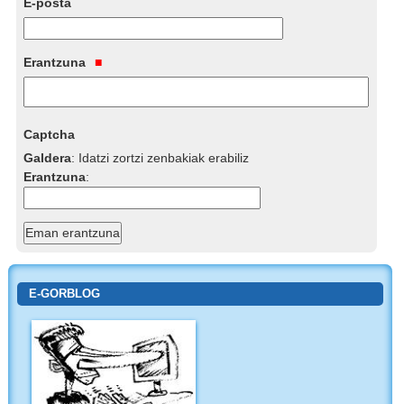
E-posta
Erantzuna
Captcha
Galdera
:
Idatzi zortzi zenbakiak erabiliz
Erantzuna
:
E-GORBLOG