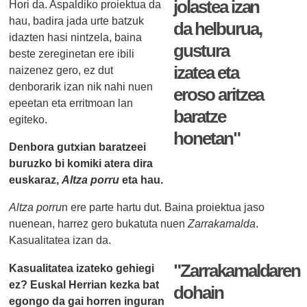
jolastea izan
Hori da. Aspaldiko proiektua da
hau, badira jada urte batzuk
da helburua,
idazten hasi nintzela, baina
gustura
beste zereginetan ere ibili
izatea eta
naizenez gero, ez dut
denborarik izan nik nahi nuen
eroso aritzea
epeetan eta erritmoan lan
baratze
egiteko.
honetan"
Denbora gutxian baratzeei
buruzko bi komiki atera dira
euskaraz,
Altza porru
eta hau.
Altza porru
n ere parte hartu dut. Baina proiektua jaso
nuenean, harrez gero bukatuta nuen
Zarrakamalda
.
Kasualitatea izan da.
"Zarrakamaldaren
Kasualitatea izateko gehiegi
ez? Euskal Herrian kezka bat
dohain
egongo da gai horren inguran