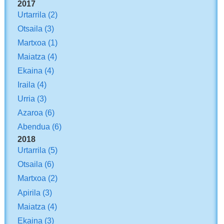
2017
Urtarrila
(2)
Otsaila
(3)
Martxoa
(1)
Maiatza
(4)
Ekaina
(4)
Iraila
(4)
Urria
(3)
Azaroa
(6)
Abendua
(6)
2018
Urtarrila
(5)
Otsaila
(6)
Martxoa
(2)
Apirila
(3)
Maiatza
(4)
Ekaina
(3)