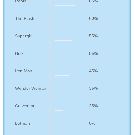
Robin
65%
The Flash
60%
Supergirl
55%
Hulk
55%
Iron Man
45%
Wonder Woman
35%
Catwoman
25%
Batman
0%