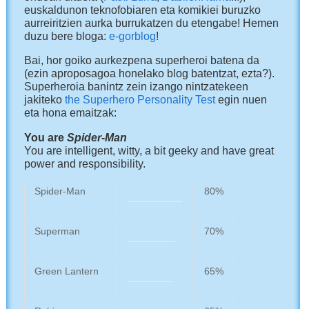
euskaldunon teknofobiaren eta komikiei buruzko
aurreiritzien aurka burrukatzen du etengabe! Hemen
duzu bere bloga:
e-gorblog
!
Bai, hor goiko aurkezpena superheroi batena da
(ezin aproposagoa honelako blog batentzat, ezta?).
Superheroia banintz zein izango nintzatekeen
jakiteko
the Superhero Personality Test
egin nuen
eta hona emaitzak:
You are
Spider-Man
You are intelligent, witty, a bit geeky and have great
power and responsibility.
Spider-Man
80%
Superman
70%
Green Lantern
65%