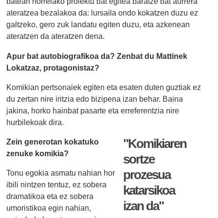
batean horrelako proiektu bat egitea baratze bat aurrera
ateratzea bezalakoa da: lursaila ondo kokatzen duzu ez
galtzeko, gero
zuk landatu egiten duzu, eta
azkenean
ateratzen da ateratzen dena.
Apur bat autobiografikoa da? Zenbat du Mattinek
Lokatzaz, protagonistaz?
Komikian pertsonaiek egiten eta esaten duten guztiak ez
du zertan nire iritzia edo bizipena izan behar. Baina
jakina, horko hainbat pasarte eta erreferentzia nire
hurbilekoak dira.
"Komikiaren
Zein generotan kokatuko
zenuke komikia?
sortze
prozesua
Tonu egokia asmatu nahian hor
ibili nintzen tentuz, ez sobera
katarsikoa
dramatikoa eta ez sobera
izan da"
umoristikoa egin nahian,