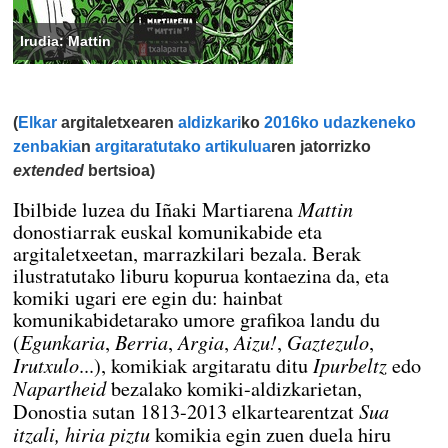
Irudia: Mattin
(
Elkar
argitaletxearen
aldizkari
ko
2016ko udazkeneko
zenbakia
n
argitaratutako artikulua
ren
jatorrizko
extended
bertsioa)
Mattin
Ibilbide luzea du Iñaki Martiarena
donostiarrak euskal komunikabide eta
argitaletxeetan, marrazkilari bezala. Berak
ilustratutako liburu kopurua kontaezina da, eta
komiki ugari ere egin du: hainbat
komunikabidetarako umore grafikoa landu du
Egunkaria
Berria
Argia
Aizu!
Gaztezulo
(
,
,
,
,
,
Irutxulo
Ipurbeltz
...), komikiak argitaratu ditu
edo
Napartheid
bezalako komiki-aldizkarietan,
Sua
Donostia sutan 1813-2013 elkartearentzat
itzali, hiria piztu
komikia egin zuen duela hiru