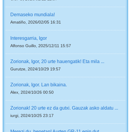
Demaseko mundiala!
Amatiño, 2026/02/05 16:31
Interesgarria, Igor
Alfonso Guillo, 2025/12/11 15:57
Zorionak, Igor, 20 urte hauengatik! Eta mila ...
Gurutze, 2024/10/29 19:57
Zorionak, Igor. Lan bikaina.
Alex, 2024/10/26 00:50
Zorionak! 20 urte ez da gutxi. Gauzak asko aldatu ...
iurgi, 2024/10/25 23:17
Merezi du, benetan! Aurten GR-11 egin dut, ...