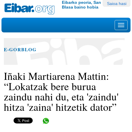
Edukira
Tresna
Eibarko peoria, San
Saioa hasi
Blasa baino hobia
salto
pertsonalak
egin
|
Nab
Salto
egin
nabigazioara
E-GORBLOG
Iñaki Martiarena Mattin:
“Lokatzak bere burua
zaindu nahi du, eta 'zaindu'
hitza 'zaina' hitzetik dator”
Share in WhatsApp