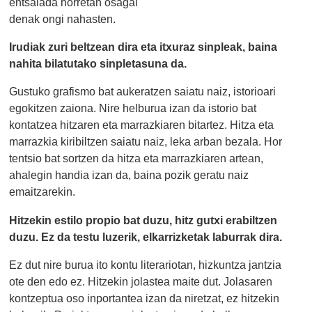
entsalada horretan osagai
denak ongi nahasten.
Irudiak zuri beltzean dira eta itxuraz sinpleak, baina
nahita bilatutako sinpletasuna da.
Gustuko grafismo bat aukeratzen saiatu naiz, istorioari
egokitzen zaiona. Nire helburua izan da istorio bat
kontatzea hitzaren eta marrazkiaren bitartez. Hitza eta
marrazkia kiribiltzen saiatu naiz, leka arban bezala. Hor
tentsio bat sortzen da hitza eta marrazkiaren artean,
ahalegin handia izan da, baina pozik geratu naiz
emaitzarekin.
H
itzekin estilo propio bat duzu, hitz gutxi erabiltzen
duzu. Ez da testu luzerik, elkarrizketak laburrak dira.
Ez dut nire burua ito kontu literariotan, hizkuntza jantzia
ote den edo ez. Hitzekin jolastea maite dut. Jolasaren
kontzeptua oso inportantea izan da niretzat, ez hitzekin