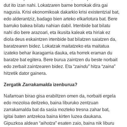
dut ito izan nahi. Lokatzaren barne borrokak dira gai
nagusia. Krisi ekonomikoak dakarkio krisi existentzial bat,
edo alderantziz, badago bien arteko elkarlotura bat. Bere
barruko bakea bilatu nahian dabil. Irtenbide bat bilatu
nahi dio bere arazoari, eta ikusita kaleak eta hiriak ez
diola deus eskaintzen irtenbide bat bilatzen saiatzen da,
baratzearen bidez. Lokatzak maitatzeko eta maitatua
izateko behar ikaragarria dauka, eta horrek eraman du
baratze bat egitera. Bere burua zaintzen du beste norbait
edo zerbait zaintzearen bidez. Eta “
zaindu
” hitza “
zain
a
”
hitzetik dator gainera.
Zergatik
Zarrakamalda
izenburua?
Nafarroan birao gisa erabiltzen omen da, norbaiti ergela
edo mozoloa deitzeko, baina liburuko zentzuan
zarrakamalda bat da sasia mozteko tresna zahar bat,
igitai baten antzekoa baina kirten luzea daukana.
Gipuzkoa aldean “
aihotza
” esaten zaio, baina nik liburu