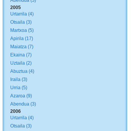
2005
Urtarrila
(4)
Otsaila
(3)
Martxoa
(5)
Apirila
(17)
Maiatza
(7)
Ekaina
(7)
Uztaila
(2)
Abuztua
(4)
Iraila
(3)
Urria
(5)
Azaroa
(9)
Abendua
(3)
2006
Urtarrila
(4)
Otsaila
(3)