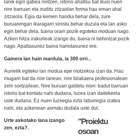
lanik egin gabea nintzen, istorio ahaltsu bat ikusi nuen
nire barruan eta iruditu zitzaidan forma hau eman ahal
zitzaiola. Egia da kemen handia behar dela, zure
buruarengan ikaragarri sinistu behar duzula eta lan asko
egin behar dela, baina orain pozik egoteko moduan nago.
Azken hitza irakurleak izango du, baina ni behintzat pozik
nago. Apaltasunez baina harrotasunez ere.
Gainera lan hain mardula, ia 300 orri...
Aurretik egiteko lan modua epe motzekoa izan da. Hau
mugarri bat da nire lanean, nire bilakaera profesionalean
zein sortzailean. Nire buruari galdetu nion: badut barruan
istorio bat kontatu nahi dudana, luzea izan daitekeela
uste dudana. Ez nuen luzeegia ezta laburregia izatea
nahi, eta azkenean asmatu dudala uste dut.
"Proiektu
Urte askotako lana izango
zen, ezta?.
osoan