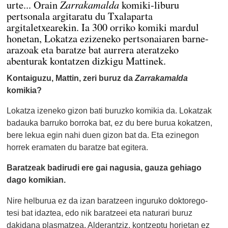
Zarrakamalda
urte... Orain
komiki-liburu
pertsonala argitaratu du Txalaparta
argitaletxearekin. Ia 300 orriko komiki mardul
honetan, Lokatza ezizeneko pertsonaiaren barne-
arazoak eta baratze bat aurrera ateratzeko
abenturak kontatzen dizkigu Mattinek.
Kontaiguzu, Mattin, zeri buruz da
Zarrakamalda
komikia?
Lokatza izeneko gizon bati buruzko komikia da. Lokatzak
badauka barruko borroka bat, ez du bere burua kokatzen,
bere lekua egin nahi duen gizon bat da. Eta ezinegon
horrek eramaten du baratze bat egitera.
Baratzeak badirudi ere gai nagusia, gauza gehiago
dago komikian.
Nire helburua ez da izan baratzeen inguruko doktorego-
tesi bat idaztea, edo nik baratzeei eta naturari buruz
dakidana plasmatzea. Alderantziz, kontzeptu horietan ez