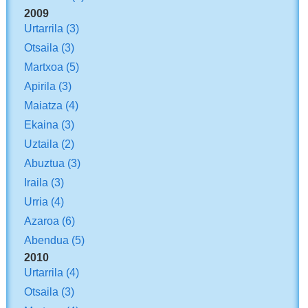
2009
Urtarrila
(3)
Otsaila
(3)
Martxoa
(5)
Apirila
(3)
Maiatza
(4)
Ekaina
(3)
Uztaila
(2)
Abuztua
(3)
Iraila
(3)
Urria
(4)
Azaroa
(6)
Abendua
(5)
2010
Urtarrila
(4)
Otsaila
(3)