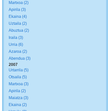
Martxoa
(2)
Apirila
(3)
Ekaina
(4)
Uztaila
(2)
Abuztua
(2)
Iraila
(3)
Urria
(6)
Azaroa
(2)
Abendua
(3)
2007
Urtarrila
(5)
Otsaila
(5)
Martxoa
(3)
Apirila
(2)
Maiatza
(3)
Ekaina
(2)