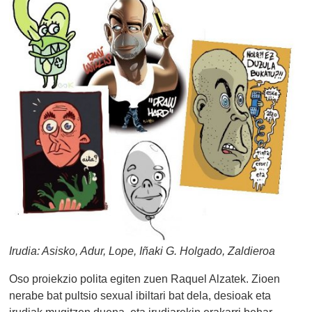
Irudia: Asisko, Adur, Lope, Iñaki G. Holgado, Zaldieroa
Oso proiekzio polita egiten zuen Raquel Alzatek. Zioen
nerabe bat pultsio sexual ibiltari bat dela, desioak eta