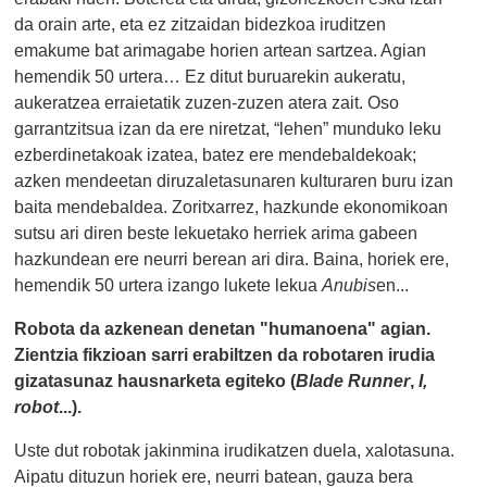
da orain arte, eta ez zitzaidan bidezkoa iruditzen
emakume bat arimagabe horien artean sartzea. Agian
hemendik 50 urtera… Ez ditut buruarekin aukeratu,
aukeratzea erraietatik zuzen-zuzen atera zait. Oso
garrantzitsua izan da ere niretzat, “lehen” munduko leku
ezberdinetakoak izatea, batez ere mendebaldekoak;
azken mendeetan diruzaletasunaren kulturaren buru izan
baita mendebaldea. Zoritxarrez, hazkunde ekonomikoan
sutsu ari diren beste lekuetako herriek arima gabeen
hazkundean ere neurri berean ari dira. Baina, horiek ere,
hemendik 50 urtera izango lukete lekua
Anubis
en...
Robota da azkenean denetan "humanoena" agian.
Zientzia fikzioan sarri erabiltzen da robotaren irudia
gizatasunaz hausnarketa egiteko (
Blade Runner
,
I,
robot
...).
Uste dut robotak jakinmina irudikatzen duela, xalotasuna.
Aipatu dituzun horiek ere, neurri batean, gauza bera