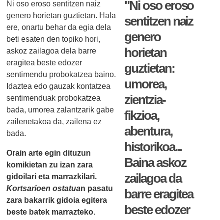
"Ni oso eroso
Ni oso eroso sentitzen naiz
genero horietan guztietan. Hala
sentitzen naiz
ere, onartu behar da egia dela
genero
beti esaten den topiko hori,
horietan
askoz zailagoa dela barre
eragitea beste edozer
guztietan:
sentimendu probokatzea baino.
umorea,
Idaztea edo gauzak kontatzea
zientzia-
sentimenduak probokatzea
bada, umorea zalantzarik gabe
fikzioa,
zailenetakoa da, zailena ez
abentura,
bada.
historikoa...
Orain arte egin dituzun
Baina askoz
komikietan zu izan zara
zailagoa da
gidoilari eta marrazkilari.
Kortsarioen ostatua
n pasatu
barre eragitea
zara bakarrik gidoia egitera
beste edozer
beste batek marrazteko.