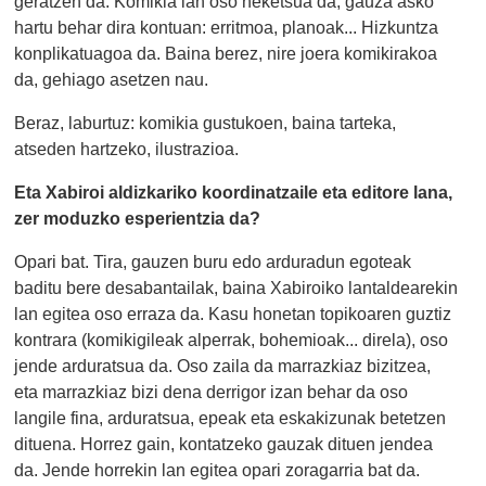
geratzen da. Komikia lan oso neketsua da, gauza asko
hartu behar dira kontuan: erritmoa, planoak... Hizkuntza
konplikatuagoa da. Baina berez, nire joera komikirakoa
da, gehiago asetzen nau.
Beraz, laburtuz: komikia gustukoen, baina tarteka,
atseden hartzeko, ilustrazioa.
Eta Xabiroi aldizkariko koordinatzaile eta editore lana,
zer moduzko esperientzia da?
Opari bat. Tira, gauzen buru edo arduradun egoteak
baditu bere desabantailak, baina Xabiroiko lantaldearekin
lan egitea oso erraza da. Kasu honetan topikoaren guztiz
kontrara (komikigileak alperrak, bohemioak... direla), oso
jende arduratsua da. Oso zaila da marrazkiaz bizitzea,
eta marrazkiaz bizi dena derrigor izan behar da oso
langile fina, arduratsua, epeak eta eskakizunak betetzen
dituena. Horrez gain, kontatzeko gauzak dituen jendea
da. Jende horrekin lan egitea opari zoragarria bat da.