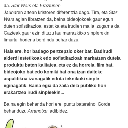
da.
Star Wars
eta
Eraztunen
Jauna
ren artean kristoren diferentzia dago. Tira, eta
Star
Wars
agian libratzen da, baina bideojokoek gaur egun
duten sofistikazioa, estetika eta irudien maila izugarria da.
Gazteak gaur ezin dituzu lau marrazkitxo sinplerekin
limurtu, horiena berdindu behar duzu.
Hala ere, hor badago pertzepzio oker bat. Badirudi
alderdi estetikoak edo sofistikazioak markatzen dutela
produktu baten kalitatea, eta ez da horrela, film bat,
bideojoko bat edo komiki bat ona izan daiteke
aspaldikoa izanagatik edota teknikoki sinple
eginagatik. Baina egia da zaila dela publiko hori
erakartzea irudi sinpleekin...
Baina egin behar da hori ere, puntu bateraino. Gorde
behar duzu
Arranotxu
, adibidez.