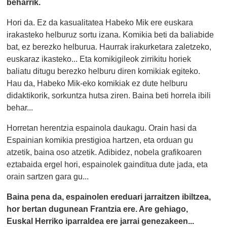
beharrik.
Hori da. Ez da kasualitatea Habeko Mik ere euskara
irakasteko helburuz sortu izana. Komikia beti da baliabide
bat, ez berezko helburua. Haurrak irakurketara zaletzeko,
euskaraz ikasteko... Eta komikigileok zirrikitu horiek
baliatu ditugu berezko helburu diren komikiak egiteko.
Hau da, Habeko Mik-eko komikiak ez dute helburu
didaktikorik, sorkuntza hutsa ziren. Baina beti horrela ibili
behar...
Horretan herentzia espainola daukagu. Orain hasi da
Espainian komikia prestigioa hartzen, eta orduan gu
atzetik, baina oso atzetik. Adibidez, nobela grafikoaren
eztabaida ergel hori, espainolek gainditua dute jada, eta
orain sartzen gara gu...
Baina pena da, espainolen ereduari jarraitzen ibiltzea,
hor bertan dugunean Frantzia ere. Are gehiago,
Euskal Herriko iparraldea ere jarrai genezakeen...