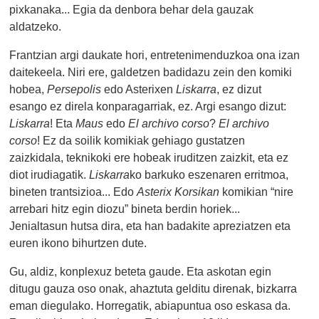
pixkanaka... Egia da denbora behar dela gauzak
aldatzeko.
Frantzian argi daukate hori, entretenimenduzkoa ona izan
daitekeela. Niri ere, galdetzen badidazu zein den komiki
hobea,
Persepolis
edo Asterixen
Liskarra
, ez dizut
esango ez direla konparagarriak, ez. Argi esango dizut:
Liskarra
! Eta
Maus
edo
El archivo corso
?
El archivo
corso
! Ez da soilik komikiak gehiago gustatzen
zaizkidala, teknikoki ere hobeak iruditzen zaizkit, eta ez
diot irudiagatik.
Liskarra
ko barkuko eszenaren erritmoa,
bineten trantsizioa... Edo
Asterix Korsikan
komikian “nire
arrebari hitz egin diozu” bineta berdin horiek...
Jenialtasun hutsa dira, eta han badakite apreziatzen eta
euren ikono bihurtzen dute.
Gu, aldiz, konplexuz beteta gaude. Eta askotan egin
ditugu gauza oso onak, ahaztuta gelditu direnak, bizkarra
eman diegulako. Horregatik, abiapuntua oso eskasa da.