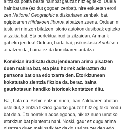
aitzakia polita beste hainbat gauzaz hitz egiteko. Duela
hainbat urte (ez dut gogoan zenbat), nire eskuetan erori
zen
National Geographic
aldizkariaren zenbaki bat,
egiptoarren
Hildakoen liburua
aipatzen zuena. Orduan ni
justu ari nintzen bilatzen istorio autokonklusiboak egiteko
aitzakia bat. Eta perfektua iruditu zitzaidan. Arimarik
gabeko jendea! Orduan, bada bai, psikostasia
Anubis
en
aipatzen da, baina ez da komikiaren ardatza.
Komikian irudikatu duzu jendearen arima pisatzen
duen makina bat, eta pisu horrek adierazten du
pertsona bat ona edo txarra den. Etorkizunean
kokatutako zientzia fikzioa da, beraz, baina
gaurkotasun handiko istorioak kontatzen ditu.
Bai, hala da. Behin entzun nuen, Iban Zalduaren ahotan
uste dut, zientzia fikzioa gaurko gauzez hitz egiteko modu
bat dela. Eta horrekin ados egonda, nik ez nuen urrutiko
etorkizun bat planteatu nahi. Noski, gaur ez dugu arima
pisatzen duen makinarik (ez dakigu arima zer den edo