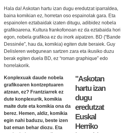
Hala da! Askotan hartu izan dugu eredutzat iparraldea,
baina komikian ez, horretan oso espainolak gara. Eta
espainolen eztabaidak izaten ditugu, adibidez nobela
grafikoarena. Kultura frankofonoan ez da eztabaida hori
egon, nobela grafikoa ez du inork aipatzen. BD (“Bande
Dessinée”, hau da, komikia) egiten dute beraiek. Guy
Delisleren webgunean sartzen zara eta ikusiko duzu
berak egiten duela BD, ez “roman graphique” edo
horrelakorik.
"Askotan
Konplexuak daude nobela
grafikoaren kontzeptuaren
hartu izan
atzean, ez? Frantziarrek ez
dugu
dute konplexurik, komikia
eredutzat
maite dute eta komikia ona da
berez. Hemen, aldiz, komikia
Euskal
egin nahi baduzu, beste izen
Herriko
bat eman behar diozu. Eta