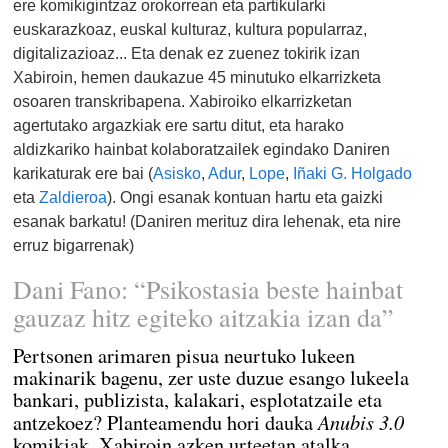
ere komikigintzaz orokorrean eta partikularki
euskarazkoaz, euskal kulturaz, kultura popularraz,
digitalizazioaz... Eta denak ez zuenez tokirik izan
Xabiroin, hemen daukazue 45 minutuko elkarrizketa
osoaren transkribapena. Xabiroiko elkarrizketan
agertutako argazkiak ere sartu ditut, eta harako
aldizkariko hainbat kolaboratzailek egindako Daniren
karikaturak ere bai (
Asisko
,
Adur
,
Lope
,
Iñaki G. Holgado
eta
Zaldieroa
). Ongi esanak kontuan hartu eta gaizki
esanak barkatu! (Daniren merituz dira lehenak, eta nire
erruz bigarrenak)
Dani Fano: “Psikostasia beste hainbat
gauzaz hitz egiteko aitzakia izan da”
Pertsonen arimaren pisua neurtuko lukeen
makinarik bagenu, zer uste duzue esango lukeela
bankari, publizista, kalakari, esplotatzaile eta
Anubis 3.0
antzekoez? Planteamendu hori dauka
komikiak, Xabiroin azken urteetan atalka