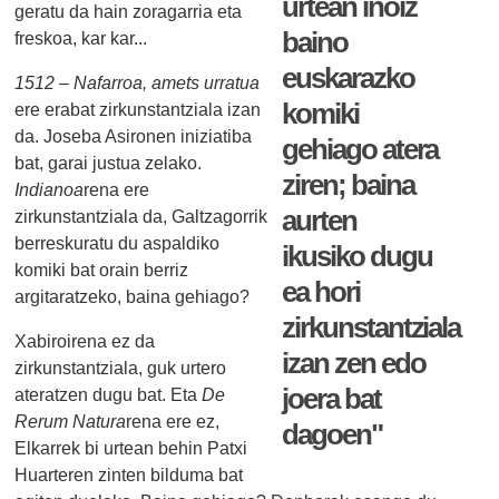
urtean inoiz
geratu da hain zoragarria eta
baino
freskoa, kar kar...
euskarazko
1512 – Nafarroa, amets urratua
komiki
ere erabat zirkunstantziala izan
da. Joseba Asironen iniziatiba
gehiago atera
bat, garai justua zelako.
ziren; baina
Indianoa
rena ere
aurten
zirkunstantziala da, Galtzagorrik
berreskuratu du aspaldiko
ikusiko dugu
komiki bat orain berriz
ea hori
argitaratzeko, baina gehiago?
zirkunstantziala
Xabiroirena ez da
izan zen edo
zirkunstantziala, guk urtero
joera bat
ateratzen dugu bat. Eta
De
Rerum Natura
rena ere ez,
dagoen"
Elkarrek bi urtean behin Patxi
Huarteren zinten bilduma bat