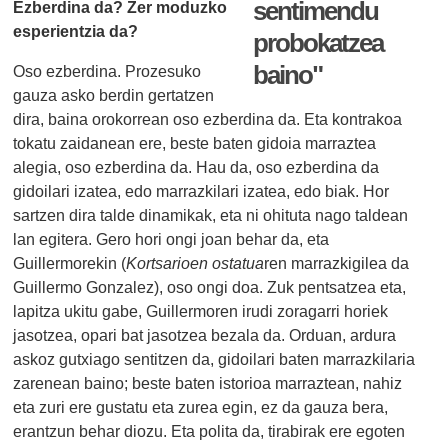
sentimendu
Ezberdina da? Zer moduzko
esperientzia da?
probokatzea
baino"
Oso ezberdina. Prozesuko
gauza asko berdin gertatzen
dira, baina orokorrean oso ezberdina da. Eta kontrakoa
tokatu zaidanean ere, beste baten gidoia marraztea
alegia, oso ezberdina da. Hau da, oso ezberdina da
gidoilari izatea, edo marrazkilari izatea, edo biak. Hor
sartzen dira talde dinamikak, eta ni ohituta nago taldean
lan egitera. Gero hori ongi joan behar da, eta
Guillermorekin (
Kortsarioen ostatua
ren marrazkigilea da
Guillermo Gonzalez), oso ongi doa. Zuk pentsatzea eta,
lapitza ukitu gabe, Guillermoren irudi zoragarri horiek
jasotzea, opari bat jasotzea bezala da. Orduan, ardura
askoz gutxiago sentitzen da, gidoilari baten marrazkilaria
zarenean baino; beste baten istorioa marraztean, nahiz
eta zuri ere gustatu eta zurea egin, ez da gauza bera,
erantzun behar diozu. Eta polita da, tirabirak ere egoten