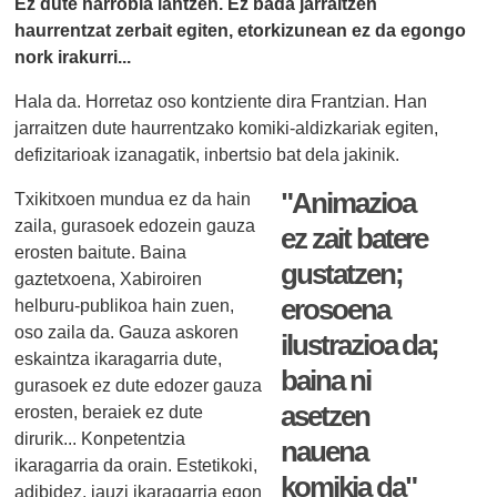
Ez dute harrobia lantzen. Ez bada jarraitzen
haurrentzat zerbait egiten, etorkizunean ez da egongo
nork irakurri...
Hala da. Horretaz oso kontziente dira Frantzian. Han
jarraitzen dute haurrentzako komiki-aldizkariak egiten,
defizitarioak izanagatik, inbertsio bat dela jakinik.
"Animazioa
Txikitxoen mundua ez da hain
zaila, gurasoek edozein gauza
ez zait batere
erosten baitute. Baina
gustatzen;
gaztetxoena, Xabiroiren
erosoena
helburu-publikoa hain zuen,
oso zaila da. Gauza askoren
ilustrazioa da;
eskaintza ikaragarria dute,
baina ni
gurasoek ez dute edozer gauza
asetzen
erosten, beraiek ez dute
dirurik... Konpetentzia
nauena
ikaragarria da orain. Estetikoki,
komikia da"
adibidez, jauzi ikaragarria egon