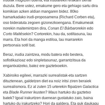
irudiak mugitzen duena, eta irudiarekin erakarri behar
duzula. Bere ustez, emakume gero eta gehiago sartu dira
komikian azken aldian mangaren bidez. 80ko
hamarkadako irudi-proposamena (Richard Corben eta),
oso bideratuta zegoen gizonezkoengana. Emakumeak
norekin maitemintzen dira,
Conan El Bárbaro
rekin edo
Corto Maltés
ekin? Cortorekin, hau da, sotiltasuna, lau
marra. Eta hori da manga estiloa, lau marrarekin
pertsonaia sotil bat.
Beraz, irudia zaintzea, modu batera edo bestera,
sofistikazioaz edo sinpletasunaz, garrantzitsua da
engantxatzeko, batez ere gaztetxoekin.
Xabiroiko egileei, marrazki surrealistak-eta sartzen
dituztenean, galdetzen diet ea noiz iritsi ziren beraiek
surrealismora. Ez al zuten 15 urterekin flipatzen
Galactica
eta
Blade Runner
ikusten?
Maus
hartuko du gaztetxo
batek? Igoal irakurtzen duenean gustatuko zaio, baina
hartuko du irakurtzeko? Hori da galdera. Eta guk daukagu