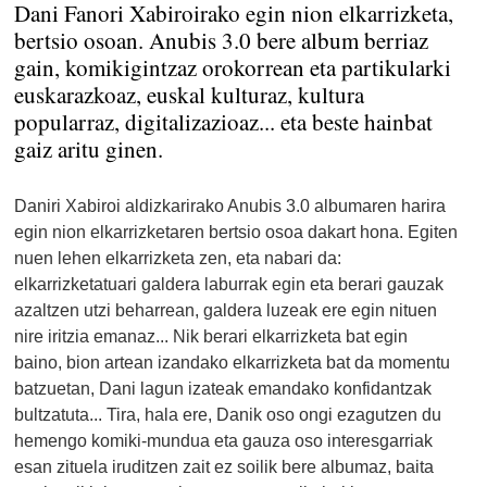
Dani Fanori Xabiroirako egin nion elkarrizketa,
bertsio osoan. Anubis 3.0 bere album berriaz
gain, komikigintzaz orokorrean eta partikularki
euskarazkoaz, euskal kulturaz, kultura
popularraz, digitalizazioaz... eta beste hainbat
gaiz aritu ginen.
Daniri Xabiroi aldizkarirako Anubis 3.0 albumaren harira
egin nion elkarrizketaren bertsio osoa dakart hona. Egiten
nuen lehen elkarrizketa zen, eta nabari da:
elkarrizketatuari galdera laburrak egin eta berari gauzak
azaltzen utzi beharrean, galdera luzeak ere egin nituen
nire iritzia emanaz... Nik berari elkarrizketa bat egin
baino, bion artean izandako elkarrizketa bat da momentu
batzuetan, Dani lagun izateak emandako konfidantzak
bultzatuta... Tira, hala ere, Danik oso ongi ezagutzen du
hemengo komiki-mundua eta gauza oso interesgarriak
esan zituela iruditzen zait ez soilik bere albumaz, baita