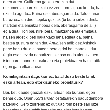
diren arren. Guillermo gaixoa erotzen dut
dokumentazioarekin: kaia ez zen horrela, hau kendu, hau
ezin da agertu... Baina oso aberasgarria da. Talde lanari
buruz esaten diren topiko guztiak (bi buru jartzen direla
martxan eta emaitza hobea dela, aberasgarria dela...)
egia dira. Hori bai, nire joera, martzianoa eta ermitaua
naizen aldetik, beti bakarkako lana egitea da, baina
bestea gustura egiten dut.
Anubis
en adibidez Asiskok
parte hartu du, atal batean bere gidoi bat marraztu dut
(egia esan, ez da nabaritzen, ze oso ondo ulertu zituen
istorioaren nondik norakoak) eta proiektuaren hasieratik
egon gara elkarlanean.
Komikigintzari dagokionez, ba al duzu beste lanik
esku artean, edo etorkizuneko proiekturik?
Bai, beti daude gauzak esku artean eta buruan, egon
behar dute. Orain
Kortsarioen ostatua
rekin badut denbora
baterako. Gero ziurrenik ez dut Xabiroin beste sail luze
bat egingo, Xabiroitik kanpoko proiektu luze batean