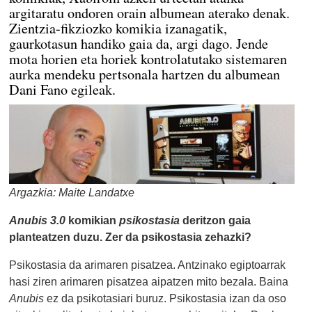
argitaratu ondoren orain albumean aterako denak.
Zientzia-fikziozko komikia izanagatik,
gaurkotasun handiko gaia da, argi dago. Jende
mota horien eta horiek kontrolatutako sistemaren
aurka mendeku pertsonala hartzen du albumean
Dani Fano egileak.
Argazkia: Maite Landatxe
Anubis 3.0
komikian
psikostasia
deritzon gaia
planteatzen duzu. Zer da psikostasia zehazki?
Psikostasia da arimaren pisatzea. Antzinako egiptoarrak
hasi ziren arimaren pisatzea aipatzen mito bezala. Baina
Anubis
ez da psikotasiari buruz. Psikostasia izan da oso