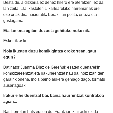
Bestalde, aldizkaria ez denez hilero ere ateratzen, ez da
lan zaila. Eta Ikastolen Elkartearekiko harremanak ere
oso onak dira hasieratik. Beraz, lan polita, erraza eta
gustagarria.
Eta lan ona egiten duzuela gehituko nuke nik.
Eskerrik asko.
Nola ikusten duzu komikigintza orokorrean, gaur
egun?
Bat nator Juanma Diaz de Gereñuk esaten duenarekin:
komikizaleentzat eta irakurleentzat hau da inoiz izan den
garairik onena. Inoiz baino aukera gehiago dago, formatu
ausartagoak...
Irakurle helduentzat bai, baina haurrentzat kontrakoa
agian...
Bai, horretan huts egiten du. Frantzian ziur aski ez da