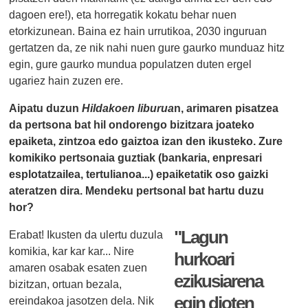
dagoen ere!), eta horregatik kokatu behar nuen
etorkizunean. Baina ez hain urrutikoa, 2030 inguruan
gertatzen da, ze nik nahi nuen gure gaurko munduaz hitz
egin, gure gaurko mundua populatzen duten ergel
ugariez hain zuzen ere.
Aipatu duzun
Hildakoen liburua
n, arimaren pisatzea
da pertsona bat hil ondorengo bizitzara joateko
epaiketa, zintzoa edo gaiztoa izan den ikusteko. Zure
komikiko pertsonaia guztiak (bankaria, enpresari
esplotatzailea, tertulianoa...) epaiketatik oso gaizki
ateratzen dira. Mendeku pertsonal bat hartu duzu
hor?
"Lagun
Erabat! Ikusten da ulertu duzula
komikia, kar kar kar... Nire
hurkoari
amaren osabak esaten zuen
ezikusiarena
bizitzan, ortuan bezala,
egin dioten
ereindakoa jasotzen dela. Nik