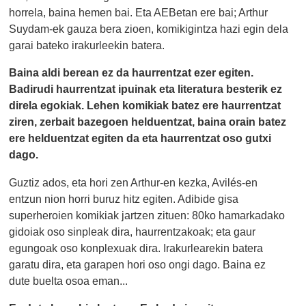
horrela, baina hemen bai. Eta AEBetan ere bai; Arthur
Suydam-ek gauza bera zioen, komikigintza hazi egin dela
garai bateko irakurleekin batera.
Baina aldi berean ez da haurrentzat ezer egiten.
Badirudi haurrentzat ipuinak eta literatura besterik ez
direla egokiak. Lehen komikiak batez ere haurrentzat
ziren, zerbait bazegoen helduentzat, baina orain batez
ere helduentzat egiten da eta haurrentzat oso gutxi
dago.
Guztiz ados, eta hori zen Arthur-en kezka, Avilés-en
entzun nion horri buruz hitz egiten. Adibide gisa
superheroien komikiak jartzen zituen: 80ko hamarkadako
gidoiak oso sinpleak dira, haurrentzakoak; eta gaur
egungoak oso konplexuak dira. Irakurlearekin batera
garatu dira, eta garapen hori oso ongi dago. Baina ez
dute buelta osoa eman...