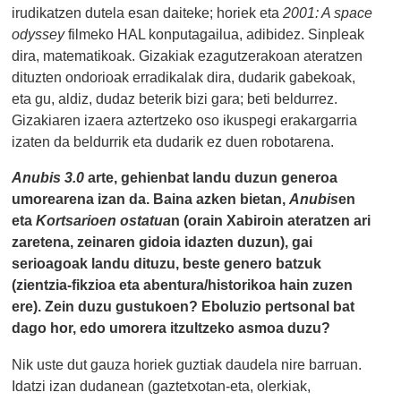
irudikatzen dutela esan daiteke; horiek eta
2001: A space
odyssey
filmeko HAL konputagailua, adibidez. Sinpleak
dira, matematikoak. Gizakiak ezagutzerakoan ateratzen
dituzten ondorioak erradikalak dira, dudarik gabekoak,
eta gu, aldiz, dudaz beterik bizi gara; beti beldurrez.
Gizakiaren izaera aztertzeko oso ikuspegi erakargarria
izaten da beldurrik eta dudarik ez duen robotarena.
Anubis 3.0
arte, gehienbat landu duzun generoa
umorearena izan da. Baina azken bietan,
Anubis
en
eta
Kortsarioen ostatua
n (orain Xabiroin ateratzen ari
zaretena, zeinaren gidoia idazten duzun), gai
serioagoak landu dituzu, beste genero batzuk
(zientzia-fikzioa eta abentura/historikoa hain zuzen
ere). Zein duzu gustukoen? Eboluzio pertsonal bat
dago hor, edo umorera itzultzeko asmoa duzu?
Nik uste dut gauza horiek guztiak daudela nire barruan.
Idatzi izan dudanean (gaztetxotan-eta, olerkiak,