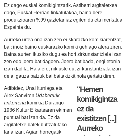
Ez dago euskal komikigintzarik. Astiberri argitaletxea
dago, Euskal Herrian finkatutakoa, baina bere
produkzioaren %99 gaztelaniaz egiten du eta merkatua
Espainia du.
Aurreko urtea ona izan zen euskarazko komikiarentzat,
bai; inoiz baino euskarazko komiki gehiago atera ziren.
Baina aurten ikusiko dugu ea hori zirkunstantziala izan
zen edo joera bat dagoen. Joera bat bada, ongi etorria
izan dadila. Hala ere, nik uste dut zirkunstantziala izan
dela, gauza batzuk bai baitakizkit nola gertatu diren.
"Hemen
Adibidez, Unai Iturriaga eta
Alex Sanviren
Udaberririk
komikigintza
ankerrena
komikia Durango
ez da
1936 Kultur Elkartearen ekimen
existitzen [...]
puntual bat izan da. Ez da
argitaletxe batek bultzatutako
Aurreko
lana izan. Agian horregatik