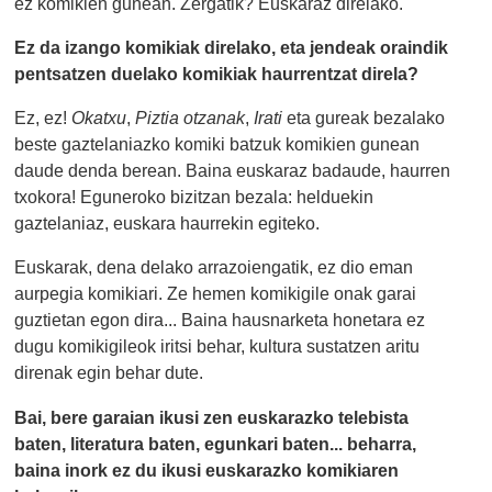
ez komikien gunean. Zergatik? Euskaraz direlako.
Ez da izango komikiak direlako, eta jendeak oraindik
pentsatzen duelako komikiak haurrentzat direla?
Ez, ez!
Okatxu
,
Piztia otzanak
,
Irati
eta gureak bezalako
beste gaztelaniazko komiki batzuk komikien gunean
daude denda berean. Baina euskaraz badaude, haurren
txokora! Eguneroko bizitzan bezala: helduekin
gaztelaniaz, euskara haurrekin egiteko.
Euskarak, dena delako arrazoiengatik, ez dio eman
aurpegia komikiari. Ze hemen komikigile onak garai
guztietan egon dira... Baina hausnarketa honetara ez
dugu komikigileok iritsi behar, kultura sustatzen aritu
direnak egin behar dute.
Bai, bere garaian ikusi zen euskarazko telebista
baten, literatura baten, egunkari baten... beharra,
baina inork ez du ikusi euskarazko komikiaren