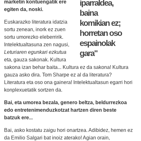
iparraldea,
marketin kontuengatik ere
egiten da, noski.
baina
komikian ez;
Euskarazko literatura idatzia
sortu zenean, inork ez zuen
horretan oso
sortu umorezko eleberririk.
espainolak
Intelektualtasuna zen nagusi,
gara"
Leturiaren egunkari ezkutua
eta, gauza sakonak. Kultura
sakona izan behar baita... Kultura ez da sakona! Kultura
gauza asko dira. Tom Sharpe ez al da literatura?
Literatura eta oso ona gainera! Intelektualtasun egarri hori
konplexuetatik sortzen da.
Bai, eta umorea bezala, genero beltza, beldurrezkoa
edo entretenimenduzkotzat hartzen diren beste
batzuk ere...
Bai, asko kostatu zaigu hori onartzea. Adibidez, hemen ez
da Emilio Salgari bat inoiz aterako! Agian orain,