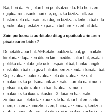
Bai, hori da. Erlijiotan hori pentsatzen da. Eta hori zen
egiptoarren asunto hori ere, egiazko bizitza hiltzean
hasten dela eta orain bizi dugun bizitza azterketa bat edo
gerokorako prestatzeko pasatu beharreko zerbait dela.
Zein pertsonaia aurkituko ditugu epaituak arimaren
pisatzearen bidez?
Denetatik apur bat. AEBetako publizista bat, goi mailako
kirolariak dopatzen dituen kirol mediku italiar bat, esatari
politiko eta zutabegile ustel espainol bat, banku-langile
euskaldun bat eta giza baliabideen zuzendari txinatar bat.
Ospe zaleak, botere zaleak, eta diruzaleak. Ez dut
emakumezko pertsonaiarik aukeratu. Larrutu nahi nuen
pertsonaia, diruzale eta handizalea, ez nuen
emakumezko itxuraz ikusten. Gidoiaren hasierako
zirriborroan telebistako aurkezle frantziar bat ere sartu
nuen, eta emakumezkoa zen, baina, azkenean, kentzea
erabaki nuen. Boterea eta dirua, gizonezkoen esku izan