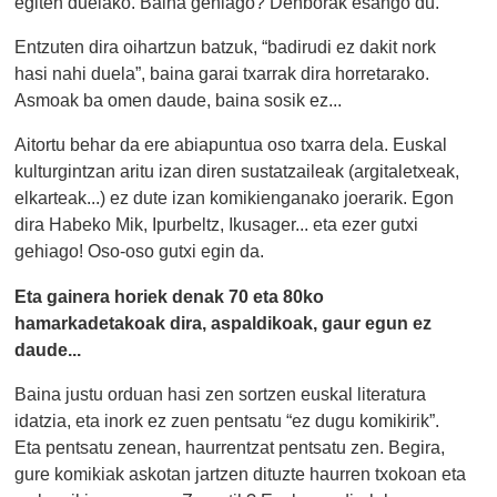
egiten duelako. Baina gehiago? Denborak esango du.
Entzuten dira oihartzun batzuk, “badirudi ez dakit nork
hasi nahi duela”, baina garai txarrak dira horretarako.
Asmoak ba omen daude, baina sosik ez...
Aitortu behar da ere abiapuntua oso txarra dela. Euskal
kulturgintzan aritu izan diren sustatzaileak (argitaletxeak,
elkarteak...) ez dute izan komikienganako joerarik. Egon
dira Habeko Mik, Ipurbeltz, Ikusager... eta ezer gutxi
gehiago! Oso-oso gutxi egin da.
Eta gainera horiek denak 70 eta 80ko
hamarkadetakoak dira, aspaldikoak, gaur egun ez
daude...
Baina justu orduan hasi zen sortzen euskal literatura
idatzia, eta inork ez zuen pentsatu “ez dugu komikirik”.
Eta pentsatu zenean, haurrentzat pentsatu zen. Begira,
gure komikiak askotan jartzen dituzte haurren txokoan eta