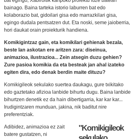
bainago. Baina tarteka istorio laburren bat edo
kolaborazio bat, gidoilari gisa edo marrazkilari gisa,
egingo dudala pentsatzen dut. Eta noski, seme jaioberria,
hori daukat orain proiekturik handiena.
Komikigintzaz gain, eta komikilari gehienak bezala,
beste lan askotan ere aritzen zara: diseinua,
animazioa, ilustrazioa... Zein atsegin duzu gehien?
Zure pasioa komikia da eta besteak jan ahal izateko
egiten dira, edo denak berdin maite dituzu?
Komikigileok sekulako suertea daukagu, gure txikitako
edo gaztetako afizioa lanbide bihurtu dugu. Baina lanbide
bihurtzen denetik ez da hain dibertigarria, kar kar kar...
Irudigintzaren munduan, jakina, nik baditut nire
preferentziak.
"Komikigileok
Adibidez, animazioa ez zait
batere gustatzen, ni
sekulako