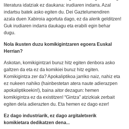
literatura idatziak ez daukana: irudiaren indarra. Azal
indartsu batek asko egiten du. Dei Gaztelumendiren
azala duen Xabiroia agortuta dago, ez da alerik gelditzen!
Guk irudiaren indarra daukagu eta erabili egin behar
dugu.
Nola ikusten duzu komikigintzaren egoera Euskal
Herrian?
Askotan, komikigintzari buruz hitz egiten denbora asko
galtzen da eta ez da komikiei buruz hitz egiten.
Komikigintza zer da? Apokaliptikoa jarriko naiz, nahiz eta
ez nukeen nahiko (hainbestetan atera naute adierazpen
apokaliptikoekin!), baina aitor dezagun: hemen
komikigintza ez da existitzen! “Gintza” atzizkiak zerbait
egiten dela adierazten du. Eta hemen ez dago ezer!
Ez dago industriarik, ez dago argitaletxerik
komikietara dedikatzen dena...