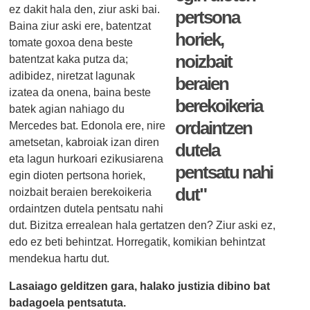
ez dakit hala den, ziur aski bai.
pertsona
Baina ziur aski ere, batentzat
horiek,
tomate goxoa dena beste
noizbait
batentzat kaka putza da;
adibidez, niretzat lagunak
beraien
izatea da onena, baina beste
berekoikeria
batek agian nahiago du
ordaintzen
Mercedes bat. Edonola ere, nire
ametsetan, kabroiak izan diren
dutela
eta lagun hurkoari ezikusiarena
pentsatu nahi
egin dioten pertsona horiek,
dut"
noizbait beraien berekoikeria
ordaintzen dutela pentsatu nahi
dut. Bizitza errealean hala gertatzen den? Ziur aski ez,
edo ez beti behintzat. Horregatik, komikian behintzat
mendekua hartu dut.
Lasaiago gelditzen gara, halako justizia dibino bat
badagoela pentsatuta.