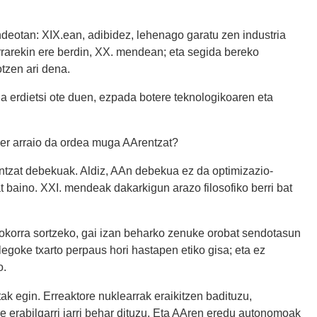
deotan: XIX.ean, adibidez, lehenago garatu zen industria
rarekin ere berdin, XX. mendean; eta segida bereko
otzen ari dena.
ia erdietsi ote duen, ezpada botere teknologikoaren eta
Zer arraio da ordea muga AArentzat?
iontzat debekuak. Aldiz, AAn debekua ez da optimizazio-
 baino. XXI. mendeak dakarkigun arazo filosofiko berri bat
asokorra sortzeko, gai izan beharko zenuke orobat sendotasun
oke txarto perpaus hori hastapen etiko gisa; eta ez
o.
ak egin. Erreaktore nuklearrak eraikitzen badituzu,
 erabilgarri jarri behar dituzu. Eta AAren eredu autonomoak