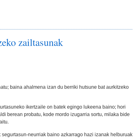
zeko zailtasunak
natu; baina ahalmena izan du berriki hutsune bat aurkitzeko
gurtasuneko ikertzaile on batek egingo lukeena baino; hori
ldi berean probatu, kode mordo izugarria sortu, milaka bide
aitu.
ik segurtasun-neurriak baino azkarrago hazi izanak helburuak