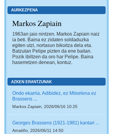
AURKEZPENA
Markos Zapiain
1963an jaio nintzen. Markos Zapiain naiz
ia beti. Baina ez zidaten soldaduzka
egiten utzi, nortasun bikoitza dela eta.
Batzutan Pelipe pizten da ene baitan.
Pozik ibiltzen da oro har Pelipe. Baina
haserretzen denean, kontuz.
AZKEN ERANTZUNAK
Ondo ekarria. Adibidez, ez Mitxelena ez
Brassens ...
Markos Zapiain, 2026/06/16 10:25
Georges Brassens (1921-1981) kantari ...
Amatiño, 2026/06/11 14:50