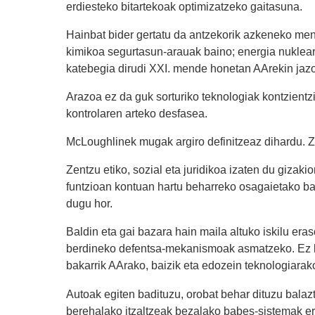
erdiesteko bitartekoak optimizatzeko gaitasuna.
Hainbat bider gertatu da antzekorik azkeneko men
kimikoa segurtasun-arauak baino; energia nuklear
katebegia dirudi XXI. mende honetan AArekin jaz
Arazoa ez da guk sorturiko teknologiak kontzientz
kontrolaren arteko desfasea.
McLoughlinek mugak argiro definitzeaz dihardu. 
Zentzu etiko, sozial eta juridikoa izaten du gizak
funtzioan kontuan hartu beharreko osagaietako bat
dugu hor.
Baldin eta gai bazara hain maila altuko iskilu er
berdineko defentsa-mekanismoak asmatzeko. Ez leg
bakarrik AArako, baizik eta edozein teknologiarak
Autoak egiten badituzu, orobat behar dituzu balazt
berehalako itzaltzeak bezalako babes-sistemak ere