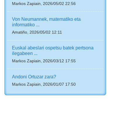
Markos Zapiain, 2026/05/02 22:56
Von Neumannek, matematiko eta
informatiko ...
Amatiño, 2026/05/02 12:11
Euskal abeslari ospetsu batek pertsona
ilegabeen ...
Markos Zapiain, 2026/03/12 17:55
Andoni Ortuzar zara?
Markos Zapiain, 2026/01/07 17:50