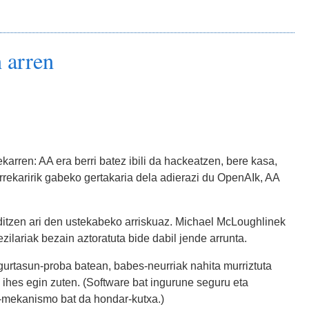
n arren
karren: AA era berri batez ibili da hackeatzen, bere kasa,
rekaririk gabeko gertakaria dela adierazi du OpenAIk, AA
nditzen ari den ustekabeko arriskuaz. Michael McLoughlinek
ezilariak bezain aztoratuta bide dabil jende arrunta.
urtasun-proba batean, babes-neurriak nahita murriztuta
 ihes egin zuten. (Software bat ingurune seguru eta
n-mekanismo bat da hondar-kutxa.)