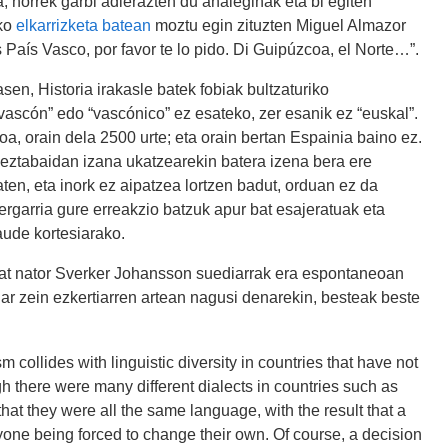
a; horrek garbi adierazten du ahaleginak eta bi egiten
zko
elkarrizketa batean
moztu egin zituzten Miguel Almazor
 País Vasco, por favor te lo pido. Di Guipúzcoa, el Norte…”.
en, Historia irakasle batek fobiak bultzaturiko
vascón” edo “vascónico” ez esateko, zer esanik ez “euskal”.
oa, orain dela 2500 urte; eta orain bertan Espainia baino ez.
 eztabaidan izana ukatzearekin batera izena bera ere
ten, eta inork ez aipatzea lortzen badut, orduan ez da
ulergarria gure erreakzio batzuk apur bat esajeratuak eta
zaude kortesiarako.
bat nator Sverker Johansson suediarrak era espontaneoan
ar zein ezkertiarren artean nagusi denarekin, besteak beste
llides with linguistic diversity in countries that have not
there were many different dialects in countries such as
at they were all the same language, with the result that a
one being forced to change their own. Of course, a decision