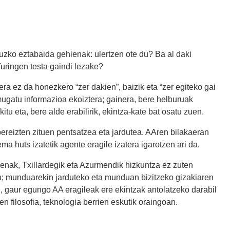
ruzko eztabaida gehienak: ulertzen ote du? Ba al daki
 Turingen testa gaindi lezake?
era ez da honezkero “zer dakien”, baizik eta “zer egiteko gai
mugatu informazioa ekoiztera; gainera, bere helburuak
itu eta, bere alde erabilirik, ekintza-kate bat osatu zuen.
ereizten zituen pentsatzea eta jardutea. AAren bilakaeran
ema huts izatetik agente eragile izatera igarotzen ari da.
enak, Txillardegik eta Azurmendik hizkuntza ez zuten
zen; munduarekin jarduteko eta munduan bizitzeko gizakiaren
 gaur egungo AA eragileak ere ekintzak antolatzeko darabil
n filosofia, teknologia berrien eskutik oraingoan.