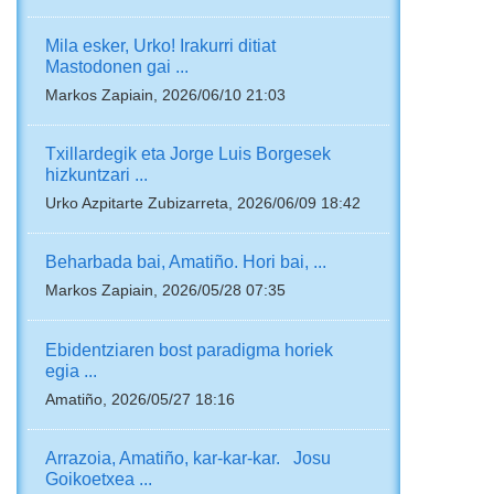
Mila esker, Urko! Irakurri ditiat
Mastodonen gai ...
Markos Zapiain, 2026/06/10 21:03
Txillardegik eta Jorge Luis Borgesek
hizkuntzari ...
Urko Azpitarte Zubizarreta, 2026/06/09 18:42
Beharbada bai, Amatiño. Hori bai, ...
Markos Zapiain, 2026/05/28 07:35
Ebidentziaren bost paradigma horiek
egia ...
Amatiño, 2026/05/27 18:16
Arrazoia, Amatiño, kar-kar-kar. Josu
Goikoetxea ...