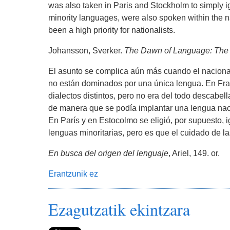
was also taken in Paris and Stockholm to simply i
minority languages, were also spoken within the na
been a high priority for nationalists.
Johansson, Sverker.
The Dawn of Language: The s
El asunto se complica aún más cuando el nacional
no están dominados por una única lengua. En Fra
dialectos distintos, pero no era del todo descabe
de manera que se podía implantar una lengua naci
En París y en Estocolmo se eligió, por supuesto, 
lenguas minoritarias, pero es que el cuidado de las
En busca del origen del lenguaje
, Ariel, 149. or.
Erantzunik ez
Ezagutzatik ekintzara