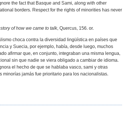
gnore the fact that Basque and Sami, along with other
tional borders. Respect for the rights of minorities has never
tory of how we came to talk
, Quercus, 156. or.
ismo choca contra la diversidad lingüística en países que
ncia y Suecia, por ejemplo, había, desde luego, muchos
llado afirmar que, en conjunto, integraban una misma lengua,
onal sin que nadie se viera obligado a cambiar de idioma.
ignora el hecho de que se hablaba vasco, sami y otras
 minorías jamás fue prioritario para los nacionalistas.