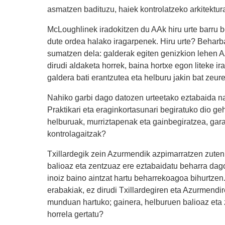
asmatzen badituzu, haiek kontrolatzeko arkitektura
McLoughlinek iradokitzen du AAk hiru urte barru 
dute ordea halako iragarpenek. Hiru urte? Beharb
sumatzen dela: galderak egiten genizkion lehen AA
dirudi aldaketa horrek, baina hortxe egon liteke ir
galdera bati erantzutea eta helburu jakin bat zeu
Nahiko garbi dago datozen urteetako eztabaida na
Praktikari eta eraginkortasunari begiratuko dio ge
helburuak, murriztapenak eta gainbegiratzea, gara
kontrolagaitzak?
Txillardegik zein Azurmendik azpimarratzen zuten
balioaz eta zentzuaz ere eztabaidatu beharra dago
inoiz baino aintzat hartu beharrekoagoa bihurtzen
erabakiak, ez dirudi Txillardegiren eta Azurmendi
munduan hartuko; gainera, helburuen balioaz eta ze
horrela gertatu?