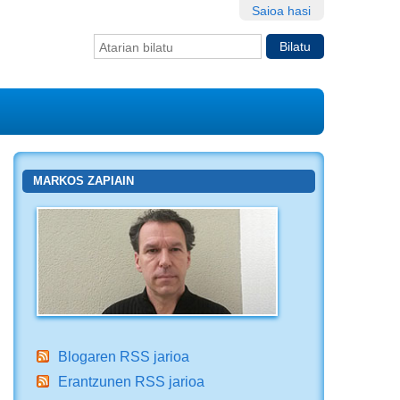
Saioa hasi
Bilatu atarian
Bilaketa
aurreratua…
MARKOS ZAPIAIN
Blogaren RSS jarioa
Erantzunen RSS jarioa