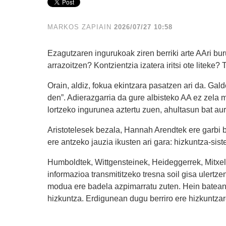
MARKOS ZAPIAIN
2026/07/27 10:58
Ezagutzaren ingurukoak ziren berriki arte AAri bu
arrazoitzen? Kontzientzia izatera iritsi ote liteke?
Orain, aldiz, fokua ekintzara pasatzen ari da. Gald
den”. Adierazgarria da gure albisteko AA ez zela 
lortzeko ingurunea aztertu zuen, ahultasun bat aurk
Aristotelesek bezala, Hannah Arendtek ere garbi b
ere antzeko jauzia ikusten ari gara: hizkuntza-sist
Humboldtek, Wittgensteinek, Heideggerrek, Mitxel
informazioa transmititzeko tresna soil gisa ulert
modua ere badela azpimarratu zuten. Hein batean,
hizkuntza. Erdigunean dugu berriro ere hizkuntzare