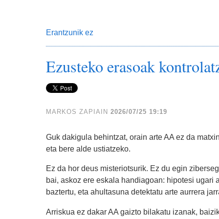
Erantzunik ez
Ezusteko erasoak kontrolat
MARKOS ZAPIAIN
2026/07/25 19:19
Guk dakigula behintzat, orain arte AA ez da matxi
eta bere alde ustiatzeko.
Ez da hor deus misteriotsurik. Ez du egin ziberse
bai, askoz ere eskala handiagoan: hipotesi ugari a
baztertu, eta ahultasuna detektatu arte aurrera jarr
Arriskua ez dakar AA gaizto bilakatu izanak, baiz