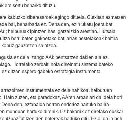
k ere sortu beharko dituzu.
bere kabuzko ziberesaroak egingo dituela. Gutxitan asmatzen
ada bai, beharbada ez. Dena den, ezin ukatu joera bat
ri; helburuak ipintzen hasi gatzaizkio arestian. Hutsala
aultza berri baten gakoetako bat, arras bestelakoak baitira
re kabuz gauzatzen saiatzea.
gusia ez dela izango AAk pentsatzen dakien ala ez.
hiago. Horrelako zerbait: nola diseinatu sistema bateko
 ez ditzan espero gabeko estrategia instrumental
 arrazoimen instrumentala ez dela nahikoa; helburuen
. Hain zuzen, eta paradoxaz, AAren aroan ari da ideia hori
. Dena den, eztabaida horren ondorioz hartuko balira
ren munduan hartuko direnik. Ez bakarrik ez direlako euskal
ntzuaz futitzen den botereak hartuko ditu. Ez al da ia beti