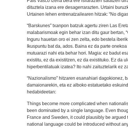
País Vasco izena bera ere isilarazten saiatzen dir
dituztela izana ere desagerrarazten. Urtaini buru
Urtainen lehen entrenatzailearen hitzak: “No digas
“Barskunes” txanpon batzuk agertu ziren Las Eretas
malabarismoak egin behar izan ditu gaur bertan, “
Inguru hauetan oro ei zen zelta, edo bestela iberik
Ikuspuntu bat da, ados. Baina ez da parte onekoa
mutuarazi nahi eta behar hori. Magia: ez badut esa
existitu, ez da existitzen, ez da existituko. Ez da 
hiperbentilatuak izatea? Ito nahi zaituztelarik ez 
“Nazionalismo” hitzaren esanahiari dagokionez, 
damaionarekin, eta ez alboko estatuetako eskuind
hedabideetan:
Things become more complicated when nationalism co
been dominated by a single language. Even though 
France and Sweden, it could plausibly be argued th
national language could be introduced without any