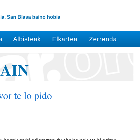
ia, San Blasa baino hobia
a
Albisteak
Elkartea
Zerrenda
AIN
vor te lo pido