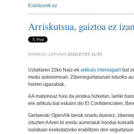
Erantzunik ez
Arriskutsua, gaiztoa ez iza
MARKOS ZAPIAIN
2026/07/25 11:55
Uztailaren 22ko Naiz-ek
artikulu interesgarri
bat ze
modu autonomoan. Zibersegurtasunari loturiko aur
horren ugazabak.
AA matxinoaz hasi da jendea hizketan, larriki ha
ere artikulu bat eskaini dio El Confidencialen. Ber
Gertaerak: OpenAIk berak onartu duenez, ziberseg
zituzten AAren bi eredu aurreratuk hondar-kutxatik
isolatuan exekutatzeko erabiltzen den segurtasu