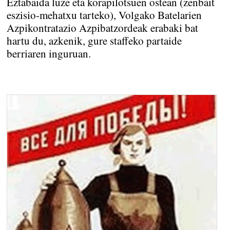
Eztabaida luze eta korapilotsuen ostean (zenbait
eszisio-mehatxu tarteko), Volgako Batelarien
Azpikontratazio Azpibatzordeak erabaki bat
hartu du, azkenik, gure staffeko partaide
berriaren inguruan.