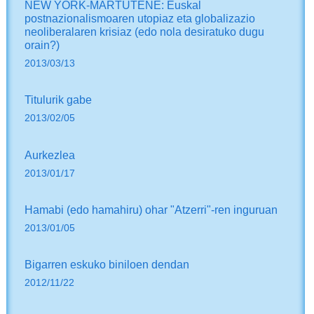
NEW YORK-MARTUTENE: Euskal
postnazionalismoaren utopiaz eta globalizazio
neoliberalaren krisiaz (edo nola desiratuko dugu
orain?)
2013/03/13
Titulurik gabe
2013/02/05
Aurkezlea
2013/01/17
Hamabi (edo hamahiru) ohar "Atzerri"-ren inguruan
2013/01/05
Bigarren eskuko biniloen dendan
2012/11/22