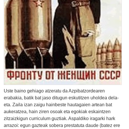
Uste baino gehiago atzeratu da Azpibatzordearen
erabakia, batik bat jaso ditugun eskutitzen uholdea dela-
eta. Zaila izan zaigu hainbeste hautagaien artean bat
aukeratzea, hain ziren osoak eta egokiak eskaintzen
zitzaizkigun curriculum guztiak. Aspaldiko iragarki hark
arrazoi: egun gazteak sobera prestatuta daude (batez ere