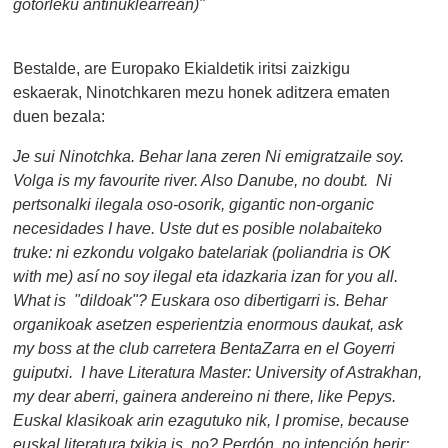
gotorleku antinuklearrean)"
Bestalde, are Europako Ekialdetik iritsi zaizkigu
eskaerak, Ninotchkaren mezu honek aditzera ematen
duen bezala:
Je sui Ninotchka. Behar lana zeren Ni emigratzaile soy.
Volga is my favourite river. Also Danube, no doubt.
Ni
pertsonalki ilegala oso-osorik, gigantic non-organic
necesidades I have. Uste dut es posible nolabaiteko
truke: ni ezkondu volgako batelariak (poliandria is OK
with me) así no soy ilegal eta idazkaria izan for you all.
What is
"dildoak"? Euskara oso dibertigarri is. Behar
organikoak asetzen esperientzia enormous daukat, ask
my boss at the club carretera BentaZarra en el Goyerri
guiputxi.
I have Literatura Master: University of Astrakhan,
my dear aberri, gainera andereino ni there, like Pepys.
Euskal klasikoak arin ezagutuko nik, I promise, because
euskal literatura txikia is, no? Perdón, no intención herir;