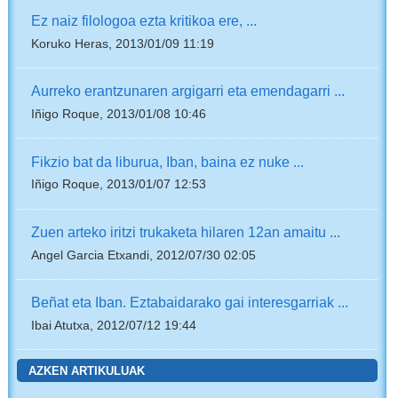
Ez naiz filologoa ezta kritikoa ere, ...
Koruko Heras, 2013/01/09 11:19
Aurreko erantzunaren argigarri eta emendagarri ...
Iñigo Roque, 2013/01/08 10:46
Fikzio bat da liburua, Iban, baina ez nuke ...
Iñigo Roque, 2013/01/07 12:53
Zuen arteko iritzi trukaketa hilaren 12an amaitu ...
Angel Garcia Etxandi, 2012/07/30 02:05
Beñat eta Iban. Eztabaidarako gai interesgarriak ...
Ibai Atutxa, 2012/07/12 19:44
AZKEN ARTIKULUAK