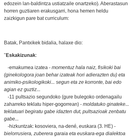
edozein lan-baldintza ustiatzaile onartzeko). Aberastasun
horren guztiaren erakusgarri, hona hemen heldu
zaizkigun pare bat curriculum:
Batak, Pantxikek bidalia, halaxe dio:
"
Eskakizunak
:
-emakumea izatea -
momentuz hala naiz, fisikoki bai
(ginekologora joan behar izateak hori adierazten du) eta
animiko-psikologikoki... segun eta ze korronte, bai edo
agian ez guztiz...
-11 pultsazio segundoko (gure bulegoko ordenagailu
zaharreko teklatu hiper-gogorrean) -
moldatuko ginateke...
teklatuari begiratu gabe idazten dut, pultsazioak zenbatu
gabe...
-hizkuntzak: kosoviera, na-dené, euskara (3. HE) -
bielorrusiera, zuberera garaia eta euskara-ega dialektoa