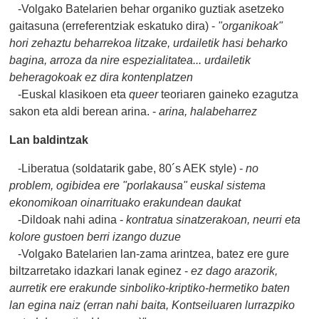
-Volgako Batelarien behar organiko guztiak asetzeko
gaitasuna (erreferentziak eskatuko dira) -
"organikoak"
hori zehaztu beharrekoa litzake, urdailetik hasi beharko
bagina, arroza da nire espezialitatea... urdailetik
beheragokoak ez dira kontenplatzen
-Euskal klasikoen eta
queer
teoriaren gaineko ezagutza
sakon eta aldi berean arina. -
arina, halabeharrez
Lan baldintzak
-Liberatua (soldatarik gabe, 80´s AEK style) -
no
problem, ogibidea ere "porlakausa" euskal sistema
ekonomikoan oinarrituako erakundean daukat
-Dildoak nahi adina -
kontratua sinatzerakoan, neurri eta
kolore gustoen berri izango duzue
-Volgako Batelarien lan-zama arintzea, batez ere gure
biltzarretako idazkari lanak eginez -
ez dago arazorik,
aurretik ere erakunde sinboliko-kriptiko-hermetiko baten
lan egina naiz (erran nahi baita, Kontseiluaren lurrazpiko