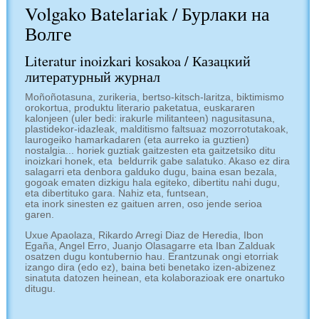
Volgako Batelariak / Бурлаки на
Волге
Literatur inoizkari kosakoa / Казацкий
литературный журнал
Moñoñotasuna, zurikeria, bertso-kitsch-laritza, biktimismo
orokortua, produktu literario paketatua, euskararen
kalonjeen (uler bedi: irakurle militanteen) nagusitasuna,
plastidekor-idazleak, malditismo faltsuaz mozorrotutakoak,
laurogeiko hamarkadaren (eta aurreko ia guztien)
nostalgia... horiek guztiak gaitzesten eta gaitzetsiko ditu
inoizkari honek, eta beldurrik gabe salatuko. Akaso ez dira
salagarri eta denbora galduko dugu, baina esan bezala,
gogoak ematen dizkigu hala egiteko, dibertitu nahi dugu,
eta dibertituko gara. Nahiz eta, funtsean,
eta inork sinesten ez gaituen arren, oso jende serioa
garen.
Uxue Apaolaza, Rikardo Arregi Diaz de Heredia, Ibon
Egaña, Angel Erro, Juanjo Olasagarre eta Iban Zalduak
osatzen dugu kontubernio hau. Erantzunak ongi etorriak
izango dira (edo ez), baina beti benetako izen-abizenez
sinatuta datozen heinean, eta kolaborazioak ere onartuko
ditugu.