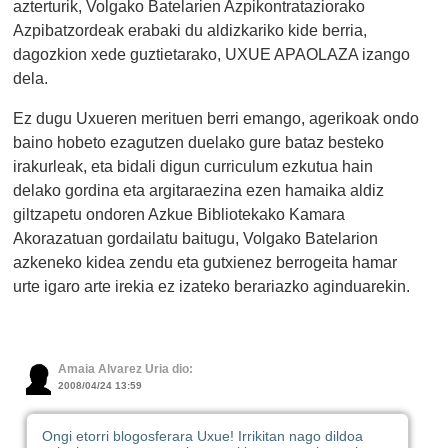
azterturik, Volgako Batelarien Azpikontrataziorako
Azpibatzordeak erabaki du aldizkariko kide berria,
dagozkion xede guztietarako, UXUE APAOLAZA izango
dela.
Ez dugu Uxueren merituen berri emango, agerikoak ondo
baino hobeto ezagutzen duelako gure bataz besteko
irakurleak, eta bidali digun curriculum ezkutua hain
delako gordina eta argitaraezina ezen hamaika aldiz
giltzapetu ondoren Azkue Bibliotekako Kamara
Akorazatuan gordailatu baitugu, Volgako Batelarion
azkeneko kidea zendu eta gutxienez berrogeita hamar
urte igaro arte irekia ez izateko berariazko aginduarekin.
Amaia Alvarez Uria dio:
2008/04/24 13:59
Ongi etorri blogosferara Uxue! Irrikitan nago dildoa