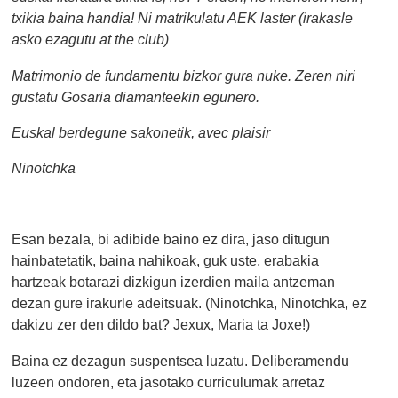
txikia baina handia! Ni matrikulatu AEK laster (irakasle
asko ezagutu at the club)
Matrimonio de fundamentu bizkor gura nuke. Zeren niri
gustatu Gosaria diamanteekin egunero.
Euskal berdegune sakonetik, avec plaisir
Ninotchka
Esan bezala, bi adibide baino ez dira, jaso ditugun
hainbatetatik, baina nahikoak, guk uste, erabakia
hartzeak botarazi dizkigun izerdien maila antzeman
dezan gure irakurle adeitsuak. (Ninotchka, Ninotchka, ez
dakizu zer den dildo bat? Jexux, Maria ta Joxe!)
Baina ez dezagun suspentsea luzatu. Deliberamendu
luzeen ondoren, eta jasotako curriculumak arretaz