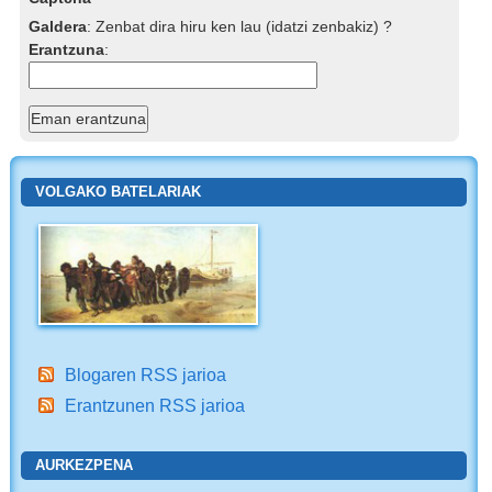
Galdera
:
Zenbat dira hiru ken lau (idatzi zenbakiz) ?
Erantzuna
:
VOLGAKO BATELARIAK
Blogaren RSS jarioa
Erantzunen RSS jarioa
AURKEZPENA