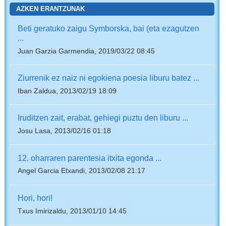
AZKEN ERANTZUNAK
Beti geratuko zaigu Symborska, bai (eta ezagutzen
...
Juan Garzia Garmendia, 2019/03/22 08:45
Ziurrenik ez naiz ni egokiena poesia liburu batez ...
Iban Zaldua, 2013/02/19 18:09
Iruditzen zait, erabat, gehiegi puztu den liburu ...
Josu Lasa, 2013/02/16 01:18
12. oharraren parentesia itxita egonda ...
Angel Garcia Etxandi, 2013/02/08 21:17
Hori, hori!
Txus Imirizaldu, 2013/01/10 14:45