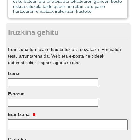
esku batean eta arratoia eta teklatuaren gainean beste
eskua dituzula talde queer horretan zure parte
hartzearen emaitzak irakurtzen hasteko!
Iruzkina gehitu
Erantzuna formulario hau betez utzi dezakezu. Formatua
testu arruntarena da. Web eta e-posta helbideak
automatikoki klikagarri agertuko dira.
Izena
E-posta
Erantzuna
Captcha