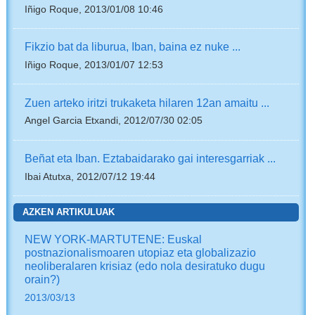
Iñigo Roque, 2013/01/08 10:46
Fikzio bat da liburua, Iban, baina ez nuke ...
Iñigo Roque, 2013/01/07 12:53
Zuen arteko iritzi trukaketa hilaren 12an amaitu ...
Angel Garcia Etxandi, 2012/07/30 02:05
Beñat eta Iban. Eztabaidarako gai interesgarriak ...
Ibai Atutxa, 2012/07/12 19:44
AZKEN ARTIKULUAK
NEW YORK-MARTUTENE: Euskal
postnazionalismoaren utopiaz eta globalizazio
neoliberalaren krisiaz (edo nola desiratuko dugu
orain?)
2013/03/13