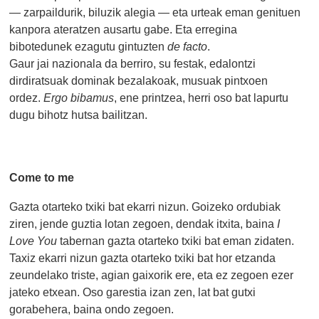
— zarpaildurik, biluzik alegia — eta urteak eman genituen
kanpora ateratzen ausartu gabe. Eta erregina
bibotedunek ezagutu gintuzten
de facto
.
Gaur jai nazionala da berriro, su festak, edalontzi
dirdiratsuak dominak bezalakoak, musuak pintxoen
ordez.
Ergo bibamus
, ene printzea, herri oso bat lapurtu
dugu bihotz hutsa bailitzan.
Come to me
Gazta otarteko txiki bat ekarri nizun. Goizeko ordubiak
ziren, jende guztia lotan zegoen, dendak itxita, baina
I
Love You
tabernan gazta otarteko txiki bat eman zidaten.
Taxiz ekarri nizun gazta otarteko txiki bat hor etzanda
zeundelako triste, agian gaixorik ere, eta ez zegoen ezer
jateko etxean. Oso garestia izan zen, lat bat gutxi
gorabehera, baina ondo zegoen.