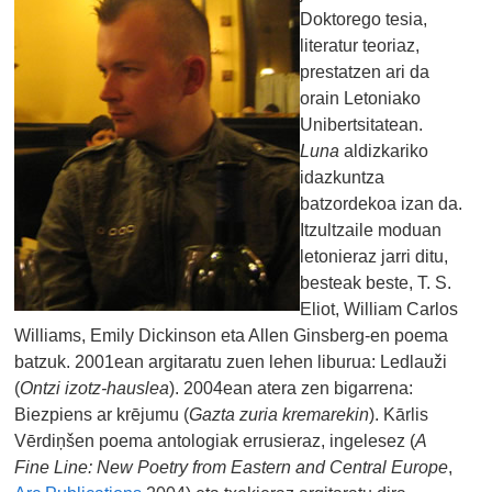
Doktorego tesia,
literatur teoriaz,
prestatzen ari da
orain Letoniako
Unibertsitatean.
Luna
aldizkariko
idazkuntza
batzordekoa izan da.
Itzultzaile moduan
letonieraz jarri ditu,
besteak beste, T. S.
Eliot, William Carlos
Williams, Emily Dickinson eta Allen Ginsberg-en poema
batzuk. 2001ean argitaratu zuen lehen liburua: Ledlauži
(
Ontzi izotz-hauslea
). 2004ean atera zen bigarrena:
Biezpiens ar krējumu (
Gazta zuria kremarekin
). Kārlis
Vērdiņšen poema antologiak errusieraz, ingelesez (
A
Fine Line: New Poetry from Eastern and Central Europe
,