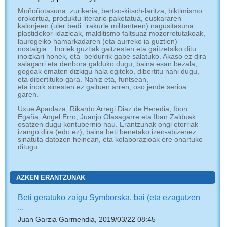
Moñoñotasuna, zurikeria, bertso-kitsch-laritza, biktimismo
orokortua, produktu literario paketatua, euskararen
kalonjeen (uler bedi: irakurle militanteen) nagusitasuna,
plastidekor-idazleak, malditismo faltsuaz mozorrotutakoak,
laurogeiko hamarkadaren (eta aurreko ia guztien)
nostalgia... horiek guztiak gaitzesten eta gaitzetsiko ditu
inoizkari honek, eta beldurrik gabe salatuko. Akaso ez dira
salagarri eta denbora galduko dugu, baina esan bezala,
gogoak ematen dizkigu hala egiteko, dibertitu nahi dugu,
eta dibertituko gara. Nahiz eta, funtsean,
eta inork sinesten ez gaituen arren, oso jende serioa
garen.
Uxue Apaolaza, Rikardo Arregi Diaz de Heredia, Ibon
Egaña, Angel Erro, Juanjo Olasagarre eta Iban Zalduak
osatzen dugu kontubernio hau. Erantzunak ongi etorriak
izango dira (edo ez), baina beti benetako izen-abizenez
sinatuta datozen heinean, eta kolaborazioak ere onartuko
ditugu.
AZKEN ERANTZUNAK
Beti geratuko zaigu Symborska, bai (eta ezagutzen
...
Juan Garzia Garmendia, 2019/03/22 08:45