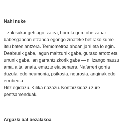
Nahi nuke
...zuk sukar gehiago izatea, horrela gure ohe zahar
babesgabean etzanda egongo zinateke betirako kume
itsu baten antzera. Termometroa ahoan jarri eta lo egin.
Deabrurik gabe, lagun maltzurrik gabe, guraso arrotz eta
urrunik gabe, lan garrantzizkorik gabe — ni izango nauzu
ama, aita, anaia, emazte eta senarra. Nafarreri gorria
duzula, edo neumonia, psikosia, neurosia, anginak edo
errubeola.
Hitz egidazu. Kilika nazazu. Kontaizkidazu zure
pentsamenduak.
Argazki bat bezalakoa