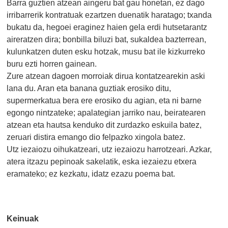
Barra guztien atzean aingeru bat gau honetan, ez dago
irribarrerik kontratuak ezartzen duenatik haratago; txanda
bukatu da, hegoei eraginez haien gela erdi hutsetarantz
aireratzen dira; bonbilla biluzi bat, sukaldea bazterrean,
kulunkatzen duten esku hotzak, musu bat ile kizkurreko
buru ezti horren gainean.
Zure atzean dagoen morroiak dirua kontatzearekin aski
lana du. Aran eta banana guztiak erosiko ditu,
supermerkatua bera ere erosiko du agian, eta ni barne
egongo nintzateke; apalategian jarriko nau, beiratearen
atzean eta hautsa kenduko dit zurdazko eskuila batez,
zeruari distira emango dio felpazko xingola batez.
Utz iezaiozu oihukatzeari, utz iezaiozu harrotzeari. Azkar,
atera itzazu pepinoak sakelatik, eska iezaiezu etxera
eramateko; ez kezkatu, idatz ezazu poema bat.
Keinuak