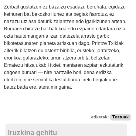
Zerbait gustatzen ez bazaizu esadazu berehala: egidazu
keinuren bat bekozko ilunez eta begiak ñarrotuz, ez
nazazu utz asaldaturik zalantzen edo igarkizunen artean.
Buruaren biratze bat-batekoa edo ezpainen dardara ozta-
ozta hautemangarria izan daitezela arrasto garbi:
bikotetasunaren planeta arriskuan dago, Printze Txikiak
alferrik bilatzen du ostertz biribila, eusteko, jarraitzeko,
erorikoa galarazteko, urrun atzera orbita beltzetan.
Emaiezu hitza ukabil itxiei, mantaren azpian ezkutaturik
dagoen buruari — nire hartzaile hori, dena erdizka
ulertzen, nire semiotika testuliburua, ireki begiak une
batez bada ere, atera mingaina.
etiketak:
Testuak
Iruzkina gehitu