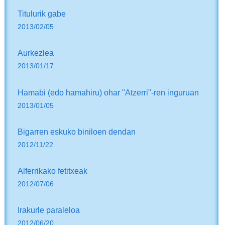
Titulurik gabe
2013/02/05
Aurkezlea
2013/01/17
Hamabi (edo hamahiru) ohar "Atzerri"-ren inguruan
2013/01/05
Bigarren eskuko biniloen dendan
2012/11/22
Alferrikako fetitxeak
2012/07/06
Irakurle paraleloa
2012/06/20