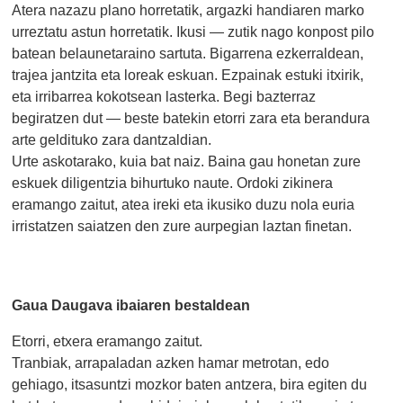
Atera nazazu plano horretatik, argazki handiaren marko
urreztatu astun horretatik. Ikusi — zutik nago konpost pilo
batean belaunetaraino sartuta. Bigarrena ezkerraldean,
trajea jantzita eta loreak eskuan. Ezpainak estuki itxirik,
eta irribarrea kokotsean lasterka. Begi bazterraz
begiratzen dut — beste batekin etorri zara eta berandura
arte geldituko zara dantzaldian.
Urte askotarako, kuia bat naiz. Baina gau honetan zure
eskuek diligentzia bihurtuko naute. Ordoki zikinera
eramango zaitut, atea ireki eta ikusiko duzu nola euria
irristatzen saiatzen den zure aurpegian laztan finetan.
Gaua Daugava ibaiaren bestaldean
Etorri, etxera eramango zaitut.
Tranbiak, arrapaladan azken hamar metrotan, edo
gehiago, itsasuntzi mozkor baten antzera, bira egiten du