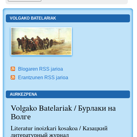
VOLGAKO BATELARIAK
Blogaren RSS jarioa
Erantzunen RSS jarioa
AURKEZPENA
Volgako Batelariak / Бурлаки на
Волге
Literatur inoizkari kosakoa / Казацкий
литературный журнал