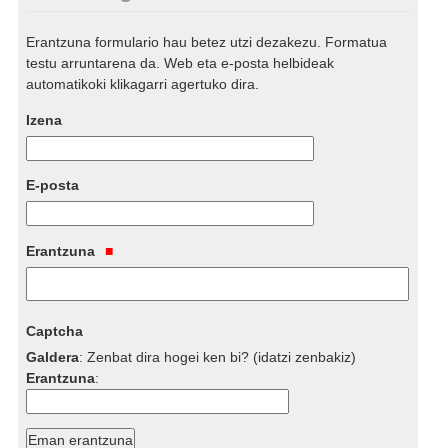
Erantzuna formulario hau betez utzi dezakezu. Formatua
testu arruntarena da. Web eta e-posta helbideak
automatikoki klikagarri agertuko dira.
Izena
E-posta
Erantzuna
Captcha
Galdera
:
Zenbat dira hogei ken bi? (idatzi zenbakiz)
Erantzuna
: