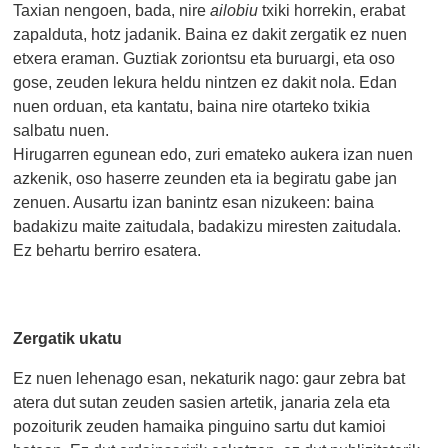
Taxian nengoen, bada, nire
ailobiu
txiki horrekin, erabat
zapalduta, hotz jadanik. Baina ez dakit zergatik ez nuen
etxera eraman. Guztiak zoriontsu eta buruargi, eta oso
gose, zeuden lekura heldu nintzen ez dakit nola. Edan
nuen orduan, eta kantatu, baina nire otarteko txikia
salbatu nuen.
Hirugarren egunean edo, zuri emateko aukera izan nuen
azkenik, oso haserre zeunden eta ia begiratu gabe jan
zenuen. Ausartu izan banintz esan nizukeen: baina
badakizu maite zaitudala, badakizu miresten zaitudala.
Ez behartu berriro esatera.
Zergatik ukatu
Ez nuen lehenago esan, nekaturik nago: gaur zebra bat
atera dut sutan zeuden sasien artetik, janaria zela eta
pozoiturik zeuden hamaika pinguino sartu dut kamioi