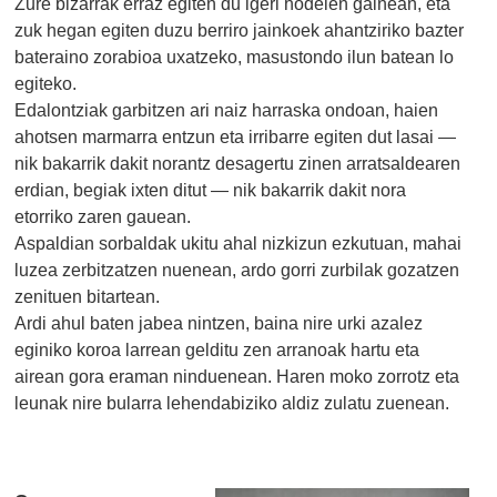
Zure bizarrak erraz egiten du igeri hodeien gainean, eta
zuk hegan egiten duzu berriro jainkoek ahantziriko bazter
bateraino zorabioa uxatzeko, masustondo ilun batean lo
egiteko.
Edalontziak garbitzen ari naiz harraska ondoan, haien
ahotsen marmarra entzun eta irribarre egiten dut lasai —
nik bakarrik dakit norantz desagertu zinen arratsaldearen
erdian, begiak ixten ditut — nik bakarrik dakit nora
etorriko zaren gauean.
Aspaldian sorbaldak ukitu ahal nizkizun ezkutuan, mahai
luzea zerbitzatzen nuenean, ardo gorri zurbilak gozatzen
zenituen bitartean.
Ardi ahul baten jabea nintzen, baina nire urki azalez
eginiko koroa larrean gelditu zen arranoak hartu eta
airean gora eraman ninduenean. Haren moko zorrotz eta
leunak nire bularra lehendabiziko aldiz zulatu zuenean.