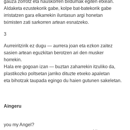
gauza zorrotz eta hauskorren bildumak egiten etxean.
Aldaketa ezustekorik gabe, kolpe bat-batekorik gabe
irristatzen gara elkarrekin iluntasun argi honetan
tximisten zati sarkorren artean esnatzeko.
3
Aurreiritzirik ez dugu — aurrera joan eta ezkon zaitez
sasien artean eguzkitan berotzen ari den musker
horrekin.
Hala ere gogoan izan — buztan zaharrekin itzuliko da,
plastikozko poltsetan jarriko dituzte etxeko apaletan
eta bihotzak taupada egingo du haien gutunen sakeletan.
Aingeru
Ar
you my Angel?