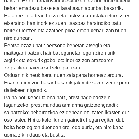
batean. Ez dut ordainsaririk eskatzen, ez dut publizitaterik
behar, emadazu bake eta lasaitasun apur bat bakarrik.
Hala ere, bitartean hotza eta tristezia arrastaka etorri ziren
etxeraino, han inork ez zuen itsasoaz haraindiko tratu
horiek ulertzen eta azalpen piloa eman behar izan nuen
nire aurrean.
Pentsa ezazu hau: pertsona benetan atsegin eta
maitagarri batzuk hainbat egunetan egon ziren urik,
argirik eta sexurik gabe, eta inor ez zen arazoaren
zergatikoa haiei azaltzeko gai izan.
Orduan nik neuk hartu nuen zalaparta horretaz ardura.
Esan nahi nizun bakar-bakarrik jakin dezazun zer espero
daitekeen nigandik.
Baina hori kenduta ona naiz, prest nago edozein
laguntzeko, prest mundua armiarma gaiztoengandik
salbatzeko: beharrezkoa ez denean ez izaten ikasten dut
oso laster. Hiriko kale ilunen gainetik hegan egiten dut,
baita hotz egiten duenean ere, edo euria, eta nire kapa
gorria zikin dago eta bustita.