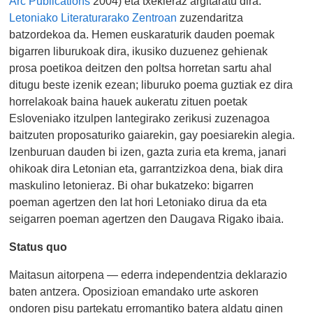
Arc Publications
2004) eta txekieraz argitaratu dira.
Letoniako Literaturarako Zentroan
zuzendaritza
batzordekoa da. Hemen euskaraturik dauden poemak
bigarren liburukoak dira, ikusiko duzuenez gehienak
prosa poetikoa deitzen den poltsa horretan sartu ahal
ditugu beste izenik ezean; liburuko poema guztiak ez dira
horrelakoak baina hauek aukeratu zituen poetak
Esloveniako itzulpen lantegirako zerikusi zuzenagoa
baitzuten proposaturiko gaiarekin, gay poesiarekin alegia.
Izenburuan dauden bi izen, gazta zuria eta krema, janari
ohikoak dira Letonian eta, garrantzizkoa dena, biak dira
maskulino letonieraz. Bi ohar bukatzeko: bigarren
poeman agertzen den lat hori Letoniako dirua da eta
seigarren poeman agertzen den Daugava Rigako ibaia.
Status quo
Maitasun aitorpena — ederra independentzia deklarazio
baten antzera. Oposizioan emandako urte askoren
ondoren pisu partekatu erromantiko batera aldatu ginen