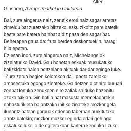
Allen
Ginsberg,
A Supermarket in California
Bai, zure aingerua naiz, zerutik erori naiz sagar arretaz
zimeldu bat zuretzako biltzeko, esku zikoitz pare batetik
beste pare batera hainbat aldiz pasa den sagar bat.
Beherapen gaua da: fruta berdea deskontuekin, haragi
hila epetan.
Ez esan inori, zure aingerua naiz, Michelangelok
zizelaturiko David. Gau honetan eskuak musukatuko
balizkidate haien portzelana akituak dar-dar egingo luke.
"Zure zerua begien kolorekoa da", poeta zarelako,
arnasestuka egongo zinateke. Galdetzen diot nire buruari
zenbat lortuko zenukeen nire zatiak salduko bazenitu
azoka txikian. Gin botila bat masusta mermeladarekin
nahasturik eta balantzaka ibiliko zinateke mozkor gela
ilunantz batean gorpuak edonon tabernan aurkitutako
arrotz batekin; mozkor-mozkor eginda edari gehiago
eskatuko luke, alde egiterakoan kartera kenduko lizuke.