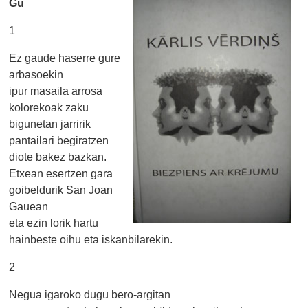
Gu
1
Ez gaude haserre gure
arbasoekin
ipur masaila arrosa
kolorekoak zaku
bigunetan jarririk
pantailari begiratzen
diote bakez bazkan.
Etxean esertzen gara
goibeldurik San Joan
Gauean
eta ezin lorik hartu
hainbeste oihu eta iskanbilarekin.
2
Negua igaroko dugu bero-argitan