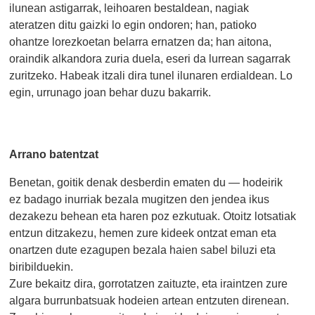
ilunean astigarrak, leihoaren bestaldean, nagiak
ateratzen ditu gaizki lo egin ondoren; han, patioko
ohantze lorezkoetan belarra ernatzen da; han aitona,
oraindik alkandora zuria duela, eseri da lurrean sagarrak
zuritzeko. Habeak itzali dira tunel ilunaren erdialdean. Lo
egin, urrunago joan behar duzu bakarrik.
Arrano batentzat
Benetan, goitik denak desberdin ematen du — hodeirik
ez badago inurriak bezala mugitzen den jendea ikus
dezakezu behean eta haren poz ezkutuak. Otoitz lotsatiak
entzun ditzakezu, hemen zure kideek ontzat eman eta
onartzen dute ezagupen bezala haien sabel biluzi eta
biribilduekin.
Zure bekaitz dira, gorrotatzen zaituzte, eta iraintzen zure
algara burrunbatsuak hodeien artean entzuten direnean.