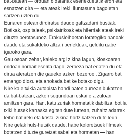
bat-batean — orduan bidaiariak eserlekuetatik erori eta
esnatzen dira — eta ateak ireki, iluntasuna bagoietan
sartzen uzten du.
Euriaren ostean dirdiratsu daude galtzadarri bustiak.
Botikak, ospitaleak, psikiatrikoak eta hilerriak ateak ireki
dituzte berotasunez. Erakusleihoetan lorategiko nanoak
daude eta sukaldeko altzari perfektuak, gelditu gabe
igaroko gara.
Gau osoan zehar, kaleko argi zikina lagun, kioskoaren
ondoan norbait eserita dago, zerbeza bat edaten du eta
dirua ateratzen die gaueko azken bezeroei. Zigarro bat
emango diozu eta ahokada bat ke botako digu.
Nire kale txikia autopista handi baten aurrean bukatzen
da bat-batean, azken segundoan eskailera zuloan
amiltzen gara. Han, katu zuriak hormetatik dabiltza, botila
txiki hutsek karraska egiten dute lurrean, zuhaitz adarrek
leiho bat ireki eta kristal zikina hortzikatzen dute leun.
Nire gelak huts-hutsik daude, habe koloretsuek filmeak
botatzen dituzte guretzat sabai eta hormetan — han