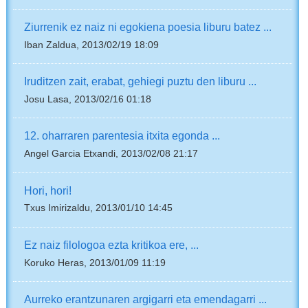
Ziurrenik ez naiz ni egokiena poesia liburu batez ...
Iban Zaldua, 2013/02/19 18:09
Iruditzen zait, erabat, gehiegi puztu den liburu ...
Josu Lasa, 2013/02/16 01:18
12. oharraren parentesia itxita egonda ...
Angel Garcia Etxandi, 2013/02/08 21:17
Hori, hori!
Txus Imirizaldu, 2013/01/10 14:45
Ez naiz filologoa ezta kritikoa ere, ...
Koruko Heras, 2013/01/09 11:19
Aurreko erantzunaren argigarri eta emendagarri ...