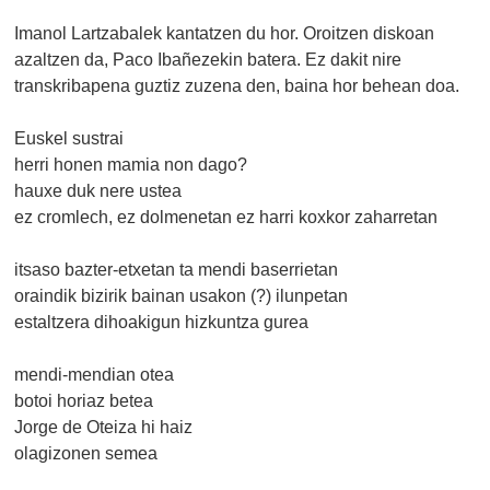
Imanol Lartzabalek kantatzen du hor. Oroitzen diskoan
azaltzen da, Paco Ibañezekin batera. Ez dakit nire
transkribapena guztiz zuzena den, baina hor behean doa.
Euskel sustrai
herri honen mamia non dago?
hauxe duk nere ustea
ez cromlech, ez dolmenetan ez harri koxkor zaharretan
itsaso bazter-etxetan ta mendi baserrietan
oraindik bizirik bainan usakon (?) ilunpetan
estaltzera dihoakigun hizkuntza gurea
mendi-mendian otea
botoi horiaz betea
Jorge de Oteiza hi haiz
olagizonen semea