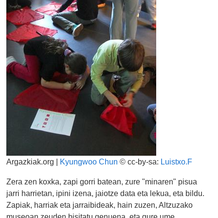
Argazkiak.org |
Kyungwoo Chun
© cc-by-sa:
Luistxo.F
Zera zen koxka, zapi gorri batean, zure "minaren" pisua
jarri harrietan, ipini izena, jaiotze data eta lekua, eta bildu.
Zapiak, harriak eta jarraibideak, hain zuzen, Altzuzako
museoan zeuden bisitatu genuena, eta gure ume