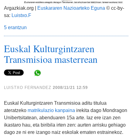
Argazkiak.org |
Euskararen Nazioarteko Eguna
© cc-by-
sa:
Luistxo.F
5 erantzun
Euskal Kulturgintzaren
Transmisioa masterrean
Share in WhatsApp
LUISTXO FERNANDEZ
2008/11/21 12:59
Euskal Kulturgintzaren Transmisioa aditu titulua
ateratzeko
matrikulazio kanpaina
irekita dago Mondragon
Unibertsitatean, abenduaren 15a arte. Iaz ere izan zen
ikastaro hau, eta biribila irten zen: aurten arrisku gehiago
dago ze ni ere izango naiz eskolak ematen estrainekoz.