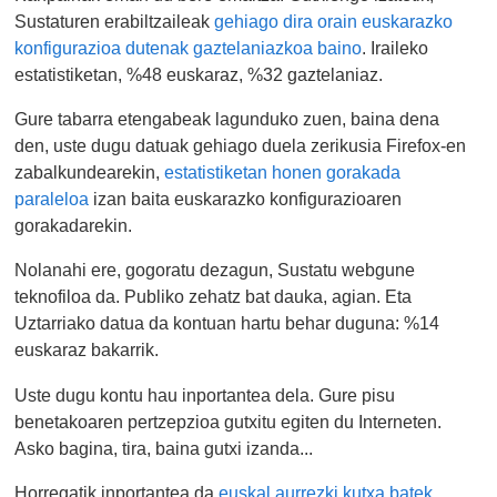
Sustaturen erabiltzaileak
gehiago dira orain euskarazko
konfigurazioa dutenak gaztelaniazkoa baino
. Iraileko
estatistiketan, %48 euskaraz, %32 gaztelaniaz.
Gure tabarra etengabeak lagunduko zuen, baina dena
den, uste dugu datuak gehiago duela zerikusia Firefox-en
zabalkundearekin,
estatistiketan honen gorakada
paraleloa
izan baita euskarazko konfigurazioaren
gorakadarekin.
Nolanahi ere, gogoratu dezagun, Sustatu webgune
teknofiloa da. Publiko zehatz bat dauka, agian. Eta
Uztarriako datua da kontuan hartu behar duguna: %14
euskaraz bakarrik.
Uste dugu kontu hau inportantea dela. Gure pisu
benetakoaren pertzepzioa gutxitu egiten du Interneten.
Asko bagina, tira, baina gutxi izanda...
Horregatik inportantea da
euskal aurrezki kutxa batek,