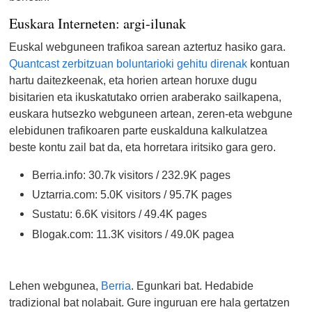
Euskara Interneten: argi-ilunak
Euskal webguneen trafikoa sarean aztertuz hasiko gara.
Quantcast zerbitzuan boluntarioki gehitu direnak
kontuan
hartu daitezkeenak, eta horien artean horuxe dugu
bisitarien eta ikuskatutako orrien araberako sailkapena,
euskara hutsezko webguneen artean, zeren-eta webgune
elebidunen trafikoaren parte euskalduna kalkulatzea
beste kontu zail bat da, eta horretara iritsiko gara gero.
Berria.info: 30.7k visitors / 232.9K pages
Uztarria.com: 5.0K visitors / 95.7K pages
Sustatu: 6.6K visitors / 49.4K pages
Blogak.com: 11.3K visitors / 49.0K pagea
Lehen webgunea,
Berria
. Egunkari bat. Hedabide
tradizional bat nolabait. Gure inguruan ere hala gertatzen