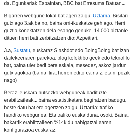
da. Egunkariak Espainian, BBC bat Erresuma Batuan...
Bigarren webgune lokal bat ageri zaigu:
Uztarria
. Bisitari
gutxiago 3.ak baino, baina orri-ikuskatze gehiago. Herri
guztia konektatzen dela esango genuke. 14.000 biztanle
dituen herri bati zerbitzatzen dio: Azpeitiari.
3.a,
Sustatu
, euskaraz Slashdot edo BoingBoing bat izan
daitekeenaren parekoa, blog kolektibo geek edo teknofilo
bat, baina uler bedi bere eskala, mesedez, askoz jardun
gutxiagokoa (baina, tira, horren editorea naiz, eta ni pozik
nago)
Beraz, euskara hutsezko webguneak badituzte
erabiltzaileak... baina estatistiketara begiratzen badugu,
beste datu bat ere agertzen zaigu. Uztarria: trafiko
handiko webgunea. Eta trafiko euskalduna, osoki. Baina,
bakarrik erabiltzaileen %14k du nabigatzailearen
konfigurazioa euskaraz.