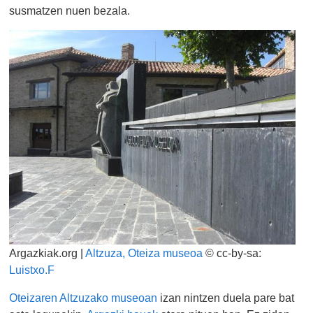
susmatzen nuen bezala.
Argazkiak.org |
Altzuza, Oteiza museoa
© cc-by-sa:
Luistxo.F
Oteizaren Altzuzako museoan
izan nintzen duela pare bat