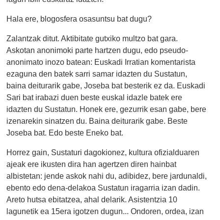
Hala ere, blogosfera osasuntsu bat dugu?
Zalantzak ditut. Aktibitate gutxiko multzo bat gara.
Askotan anonimoki parte hartzen dugu, edo pseudo-
anonimato inozo batean: Euskadi Irratian komentarista
ezaguna den batek sarri samar idazten du Sustatun,
baina deiturarik gabe, Joseba bat besterik ez da. Euskadi
Sari bat irabazi duen beste euskal idazle batek ere
idazten du Sustatun. Honek ere, gezurrik esan gabe, bere
izenarekin sinatzen du. Baina deiturarik gabe. Beste
Joseba bat. Edo beste Eneko bat.
Horrez gain, Sustaturi dagokionez, kultura ofizialduaren
ajeak ere ikusten dira han agertzen diren hainbat
albistetan: jende askok nahi du, adibidez, bere jardunaldi,
ebento edo dena-delakoa Sustatun iragarria izan dadin.
Areto hutsa ebitatzea, ahal delarik. Asistentzia 10
lagunetik ea 15era igotzen dugun... Ondoren, ordea, izan