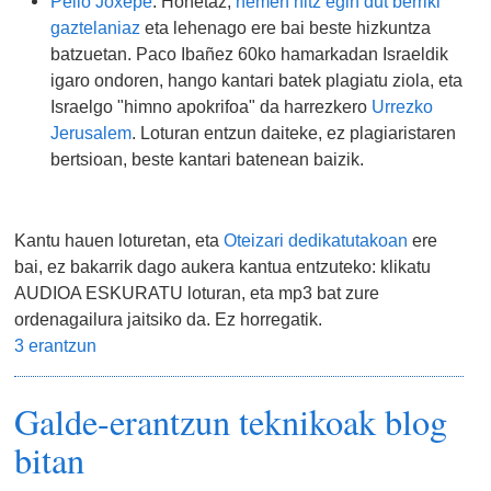
Pello Joxepe
: Honetaz,
hemen hitz egin dut berriki
gaztelaniaz
eta lehenago ere bai beste hizkuntza
batzuetan. Paco Ibañez 60ko hamarkadan Israeldik
igaro ondoren, hango kantari batek plagiatu ziola, eta
Israelgo "himno apokrifoa" da harrezkero
Urrezko
Jerusalem
. Loturan entzun daiteke, ez plagiaristaren
bertsioan, beste kantari batenean baizik.
Kantu hauen loturetan, eta
Oteizari dedikatutakoan
ere
bai, ez bakarrik dago aukera kantua entzuteko: klikatu
AUDIOA ESKURATU loturan, eta mp3 bat zure
ordenagailura jaitsiko da. Ez horregatik.
3 erantzun
Galde-erantzun teknikoak blog
bitan