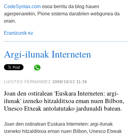
CodeSyntax.com
osoa berritu da blog hauen
agerpenarekin, Plone sistema darabilen webgunea da
orain.
Erantzunik ez
Argi-ilunak Interneten
Share in WhatsApp
LUISTXO FERNANDEZ
2008/10/13 11:36
Joan den ostiralean 'Euskara Interneten: argi-
ilunak' izeneko hitzalditxoa eman nuen Bilbon,
Unesco Etxeak antolatutako jardunaldi batean.
Joan den ostiralean Euskara Interneten: argi-ilunak
izeneko hitzalditxoa eman nuen Bilbon, Unesco Etxeak