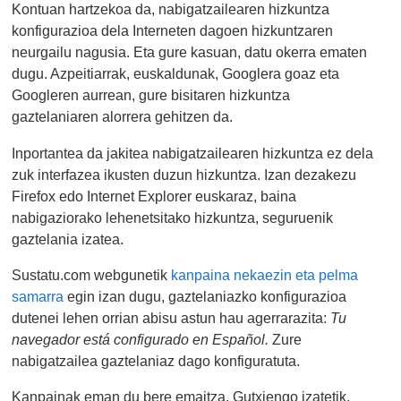
Kontuan hartzekoa da, nabigatzailearen hizkuntza
konfigurazioa dela Interneten dagoen hizkuntzaren
neurgailu nagusia. Eta gure kasuan, datu okerra ematen
dugu. Azpeitiarrak, euskaldunak, Googlera goaz eta
Googleren aurrean, gure bisitaren hizkuntza
gaztelaniaren alorrera gehitzen da.
Inportantea da jakitea nabigatzailearen hizkuntza ez dela
zuk interfazea ikusten duzun hizkuntza. Izan dezakezu
Firefox edo Internet Explorer euskaraz, baina
nabigaziorako lehenetsitako hizkuntza, seguruenik
gaztelania izatea.
Sustatu.com webgunetik
kanpaina nekaezin eta pelma
samarra
egin izan dugu, gaztelaniazko konfigurazioa
dutenei lehen orrian abisu astun hau agerrarazita:
Tu
navegador está configurado en Español.
Zure
nabigatzailea gaztelaniaz dago konfiguratuta.
Kanpainak eman du bere emaitza. Gutxiengo izatetik,