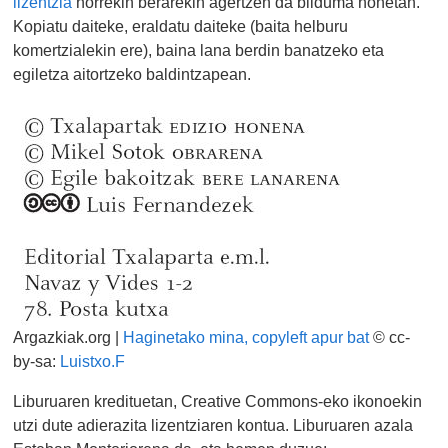
lizentzia
horrekin berarekin agertzen da bilduma honetan.
Kopiatu daiteke, eraldatu daiteke (baita helburu
komertzialekin ere), baina lana berdin banatzeko eta
egiletza aitortzeko baldintzapean.
Argazkiak.org |
Haginetako mina, copyleft apur bat
© cc-
by-sa:
Luistxo.F
Liburuaren kredituetan, Creative Commons-eko ikonoekin
utzi dute adierazita lizentziaren kontua. Liburuaren azala