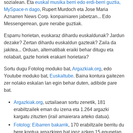
sozialean. Eta
euskal musika berri edo erdi-berri guztia,
MySpace-n dago
, Rupert Murdoch eta Jose Maria
Aznarren News Corp. konpainiaren jabetzan... Edo
Messengerrean, gure nerabe guztiak.
Esparru horietan, euskaraz dihardu euskaldunak? Jardun
dezake? Zertan dihardu euskaldun gazteak? Zaila da
jakitea... Orduan, alternatibak eraiki behar ditugu eta
nolabait, gazte horiek erakarri horietara?
Sortu dugu Fotolog moduko bat,
Argazkiak.org
, edo
Youtube moduko bat,
Euskaltube
. Baina kontura gaitezen
zer nolako eskalan lan egin behar duten, adibide pare
bat.
Argazkiak.org
, uztailaean sortu zenetik, 181
erabiltzailek eman du izena eta 1.264 argazki
kargatu zituzten (irail amaierara arteko datua).
Fotolog: Eibarren bakarrik
, 170 erabiltzaile berritu du
bere kontua argazkiren bat igoz azken 15 egunetan