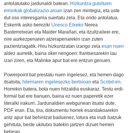
antolatutako jardunaldi batean.
Hizkuntza gutxituen
erronkak globalizazio aroan
izan zen mintegia, eta uste
dut oso interesgarria suertatu zela. Eta ondo antolatua.
Eskerrik asko bereziki
Unesco Etxeko
Nerea
Basterretxeari eta Maider Marañari, eta itzultzaileei ere,
nire aurkezpenaren atzerapenarekin izan zuten
pazientziagatik. Hiru hizkuntzatan izango zela
esan nuen
aldez aurretik, baina oker nengoen: frantsesarekin lau
izan ziren, eta Malinke apur bat ere entzun genuen.
Powerpoint bat prestatu nuen ingelesez, eta hemen dago
itsatsita,
hilerriaren ingelesezko bertsioan
eta
Scribd-en
.
Horrekin batera, bota nuen hitzaldia euskaraz. Testu erdi-
formal bat ere banuen, baina ez nuen paperetik ezer
literalki irakurri. Jardunaldien webgunean itsatsi dute,
PDF eran. Eta, tira, dokumentu horrek esandakoarekin
antz apur bat behintzat baduenez, lotura eta irudi batzuk
gehituta, beste ukitutxo batekin jartzen dizuet hemen
behean.