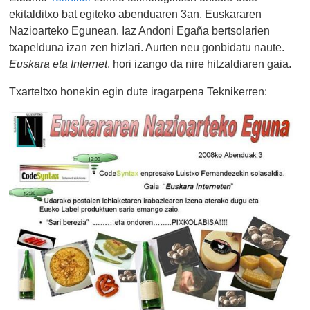
ekitalditxo bat egiteko abenduaren 3an, Euskararen
Nazioarteko Egunean. Iaz Andoni Egaña bertsolarien
txapelduna izan zen hizlari. Aurten neu gonbidatu naute.
Euskara eta Internet
, hori izango da nire hitzaldiaren gaia.
Txarteltxo honekin egin dute iragarpena Teknikerren: