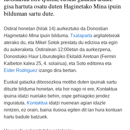
gisa hartuta osatu duten Haginetako Mina ipuin
bilduman sartu dute.
Ostiral honetan (hilak 14) aurkeztuko da Donostian
Haginetako Mina
ipuin bilduma.
Txalaparta
argitaletxeak
aterako du, eta Mikel Sotok prestatu du edizioa eta egin
du aukeraketa. Ostiralean 12:00etan da aurkezpena,
Donostiako Haur Liburutegiko Ekitaldi Aretoan (Fermin
Kalbeton kalea 25, 4. solairua), eta Soto editorea eta
Eider Rodriguez
izango dira bertan.
Euskal gatazka ditxosozkoa motibo duten ipuinak sartu
dituzte bilduma honetan, eta hor nago ni ere,
Kontaktua
ipuina idatzi nuelako behin, ospe gehiagoko jendez
inguratuta.
Kontaktua
idatzi nuenean agian idazle
nintzen, ez orain, baina ilusioa egiten dit lan hura kontuan
hartu badute batzuek.