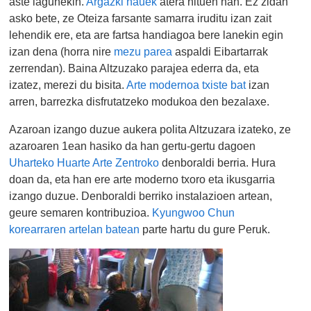
aste lagunekin.
Argazki hauek
atera nituen han. Ez zidan
asko bete, ze Oteiza farsante samarra iruditu izan zait
lehendik ere, eta are fartsa handiagoa bere lanekin egin
izan dena (horra nire
mezu
parea
aspaldi Eibartarrak
zerrendan). Baina Altzuzako parajea ederra da, eta
izatez, merezi du bisita.
Arte modernoa txiste bat
izan
arren, barrezka disfrutatzeko modukoa den bezalaxe.
Azaroan izango duzue aukera polita Altzuzara izateko, ze
azaroaren 1ean hasiko da han gertu-gertu dagoen
Uharteko Huarte Arte Zentroko
denboraldi berria. Hura
doan da, eta han ere arte moderno txoro eta ikusgarria
izango duzue. Denboraldi berriko instalazioen artean,
geure semaren kontribuzioa.
Kyungwoo Chun
korearraren artelan batean
parte hartu du gure Peruk.