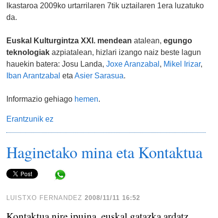
Ikastaroa 2009ko urtarrilaren 7tik uztailaren 1era luzatuko
da.
Euskal Kulturgintza XXI. mendean
atalean,
egungo
teknologiak
azpiatalean, hizlari izango naiz beste lagun
hauekin batera: Josu Landa,
Joxe Aranzabal
,
Mikel Irizar
,
Iban Arantzabal
eta
Asier Sarasua
.
Informazio gehiago
hemen
.
Erantzunik ez
Haginetako mina eta Kontaktua
Share in WhatsApp
LUISTXO FERNANDEZ
2008/11/11 16:52
Kontaktua nire ipuina, euskal gatazka ardatz