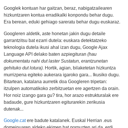
Googlek kontuan har gaitzan, beraz, nabigatzailearen
hizkuntzaren kontua erradikalki konpondu behar dugu.
Era berean, eduki gehiago sareratu behar dugu euskaraz.
Googleren aldetik, aste honetan jakin dugu detaile
garrantzitsu bat ezarri dutela: euskara detektatzeko
teknologia dutela ikusi ahal izan dugu, Google Ajax
Language API delako baten azpiegituran
(hau
dokumentatu nahi dut laster Sustatun, erantzunetan
gehituko dut lotura).
Hortik, agian, bilaketetan hizkuntza
murrizpena egiteko aukerara igaroko gara... Ikusiko dugu.
Bitartean, katalana aurretik doa Googleren tripetan:
itzulpen automatikoko zerbitzuetan ere agertzen da orain.
Hor noiz izango gara gu? tira, hor arazo estrukturalak ere
badaude, gure hizkuntzaren egiturarekin zerikusia
dutenak...
Google.cat
ere badute katalanek. Euskal Herrian .eus
domeinuaren aldeko ekimen bat gorpuzten ari da, erdi