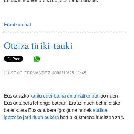
Esteban Montoriorena da, eta hemen duzue:
Erantzun bat
Oteiza tiriki-tauki
Share in WhatsApp
LUISTXO FERNANDEZ
2008/10/25 11:45
Euskarazko
kantu eder baina enigmatiko bat
igo nuen
Euskaltubera lehengo batean. Erauzi nuen behin disko
batetik, eta Euskaltubera igo: gune honek
audioa
igotzeko jarri duen aukera
berria kristorena iruditzen zait.