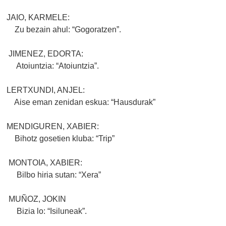
JAIO, KARMELE:
Zu bezain ahul: “Gogoratzen”.
JIMENEZ, EDORTA:
Atoiuntzia: “Atoiuntzia”.
LERTXUNDI, ANJEL:
Aise eman zenidan eskua: “Hausdurak”
MENDIGUREN, XABIER:
Bihotz gosetien kluba: “Trip”
MONTOIA, XABIER:
Bilbo hiria sutan: “Xera”
MUÑOZ, JOKIN
Bizia lo: “Isiluneak”.