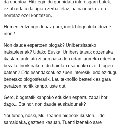
da ebentoa. Hitz egin du gonbidatu interesgarri batek,
eztabaidatu da agian zerbaitetaz, baina inork ez du
horretaz ezer kontatzen.
Hemen entzungo denaz gaur, inork blogeatuko duzue
inon?
Non daude espertoen blogak? Unibertsitateko
irakasleenak? Udako Euskal Unibersitateak dozenaka
ikastaro antolatu zituen pasa den udan, aurreko urteetan
bezala. Inork irakurri du haietan esandako ezer blogen
batean? Edo esandakoak ez zuen interesik, edo ez dugu
benetako blogosferarik. Lau teknofilo besterik ez gara
geratzen hortik kanpo, uste dut.
Gero, blogetatik kanpoko edukien esparru zabal hori
dago... Eta hor, non daude euskaldunak?
Youtuben, noski, Mr. Beanen bideoak ikusten. Edo
samaldaka, gazteen kasuan, Tuenti izeneko sare