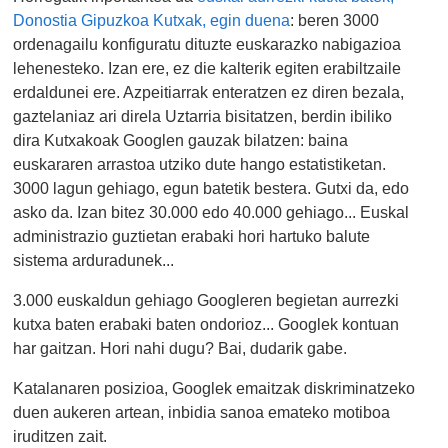
Donostia Gipuzkoa Kutxak, egin duena
: beren 3000
ordenagailu konfiguratu dituzte euskarazko nabigazioa
lehenesteko. Izan ere, ez die kalterik egiten erabiltzaile
erdaldunei ere. Azpeitiarrak enteratzen ez diren bezala,
gaztelaniaz ari direla Uztarria bisitatzen, berdin ibiliko
dira Kutxakoak Googlen gauzak bilatzen: baina
euskararen arrastoa utziko dute hango estatistiketan.
3000 lagun gehiago, egun batetik bestera. Gutxi da, edo
asko da. Izan bitez 30.000 edo 40.000 gehiago... Euskal
administrazio guztietan erabaki hori hartuko balute
sistema arduradunek...
3.000 euskaldun gehiago Googleren begietan aurrezki
kutxa baten erabaki baten ondorioz... Googlek kontuan
har gaitzan. Hori nahi dugu? Bai, dudarik gabe.
Katalanaren posizioa, Googlek emaitzak diskriminatzeko
duen aukeren artean, inbidia sanoa emateko motiboa
iruditzen zait.