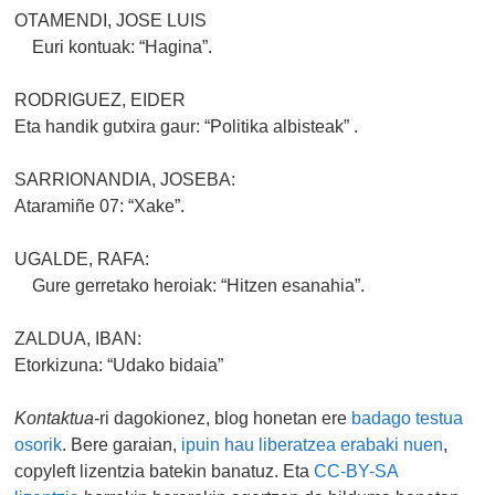
OTAMENDI, JOSE LUIS
Euri kontuak: “Hagina”.
RODRIGUEZ, EIDER
Eta handik gutxira gaur: “Politika albisteak” .
SARRIONANDIA, JOSEBA:
Ataramiñe 07: “Xake”.
UGALDE, RAFA:
Gure gerretako heroiak: “Hitzen esanahia”.
ZALDUA, IBAN:
Etorkizuna: “Udako bidaia”
Kontaktua
-ri dagokionez, blog honetan ere
badago testua
osorik
. Bere garaian,
ipuin hau liberatzea erabaki nuen
,
copyleft lizentzia batekin banatuz. Eta
CC-BY-SA