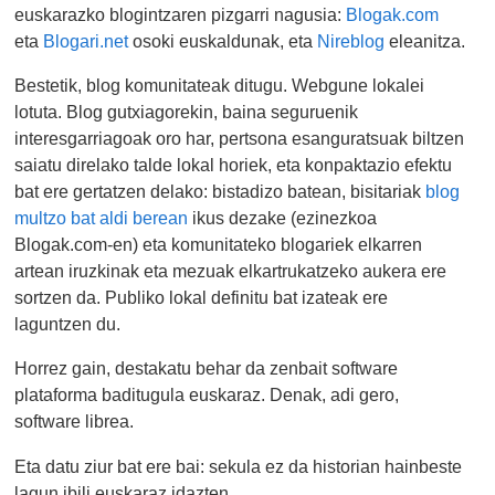
euskarazko blogintzaren pizgarri nagusia:
Blogak.com
eta
Blogari.net
osoki euskaldunak, eta
Nireblog
eleanitza.
Bestetik, blog komunitateak ditugu. Webgune lokalei
lotuta. Blog gutxiagorekin, baina seguruenik
interesgarriagoak oro har, pertsona esanguratsuak biltzen
saiatu direlako talde lokal horiek, eta konpaktazio efektu
bat ere gertatzen delako: bistadizo batean, bisitariak
blog
multzo bat aldi berean
ikus dezake (ezinezkoa
Blogak.com-en) eta komunitateko blogariek elkarren
artean iruzkinak eta mezuak elkartrukatzeko aukera ere
sortzen da. Publiko lokal definitu bat izateak ere
laguntzen du.
Horrez gain, destakatu behar da zenbait software
plataforma baditugula euskaraz. Denak, adi gero,
software librea.
Eta datu ziur bat ere bai: sekula ez da historian hainbeste
lagun ibili euskaraz idazten.