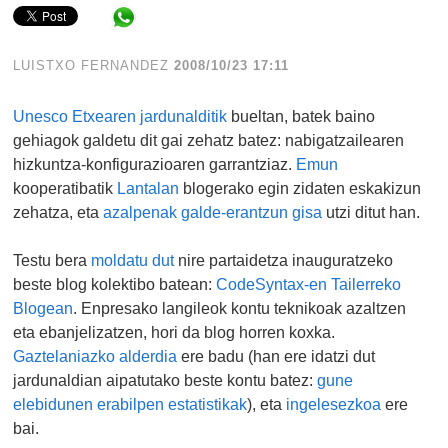
Share in WhatsApp
LUISTXO FERNANDEZ
2008/10/23 17:11
Unesco Etxearen jardunalditik
bueltan, batek baino
gehiagok galdetu dit gai zehatz batez: nabigatzailearen
hizkuntza-konfigurazioaren garrantziaz.
Emun
kooperatibatik
Lantalan
blogerako egin zidaten eskakizun
zehatza, eta
azalpenak galde-erantzun gisa
utzi ditut han.
Testu bera
moldatu dut
nire partaidetza inauguratzeko
beste blog kolektibo batean:
CodeSyntax-en Tailerreko
Blogean
. Enpresako langileok kontu teknikoak azaltzen
eta ebanjelizatzen, hori da blog horren koxka.
Gaztelaniazko alderdia
ere badu (han ere idatzi dut
jardunaldian aipatutako beste kontu batez:
gune
elebidunen erabilpen estatistikak
), eta
ingelesezkoa
ere
bai.