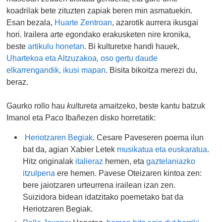
koadrilak bete zituzten zapiak beren min asmatuekin.
Esan bezala,
Huarte Zentroan
, azarotik aurrera ikusgai
hori. Irailera arte egondako erakusketen nire kronika,
beste
artikulu honetan
. Bi kulturetxe handi hauek,
Uhartekoa eta Altzuzakoa, oso gertu daude
elkarrengandik, ikusi mapan
. Bisita bikoitza merezi du,
beraz.
Gaurko rollo hau
kultureta
amaitzeko, beste kantu batzuk
Imanol eta Paco Ibañezen disko horretatik:
Heriotzaren Begiak
. Cesare Paveseren poema ilun
bat da, agian Xabier Letek
musikatua eta euskaratua
.
Hitz originalak
italieraz
hemen, eta
gaztelaniazko
itzulpena
ere hemen. Pavese Oteizaren kintoa zen:
bere jaiotzaren urteurrena irailean izan zen.
Suizidora bidean idatzitako poemetako bat da
Heriotzaren Begiak.