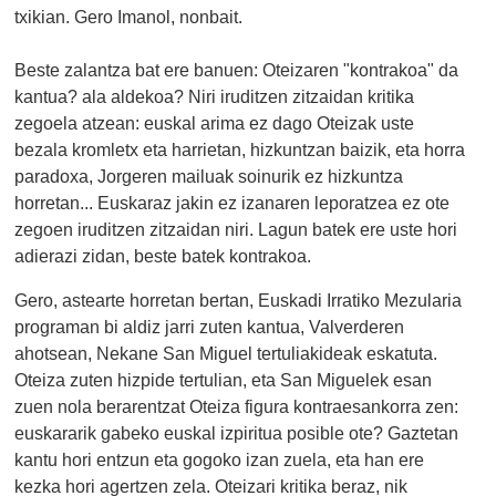
txikian. Gero Imanol, nonbait.
Beste zalantza bat ere banuen: Oteizaren "kontrakoa" da
kantua? ala aldekoa? Niri iruditzen zitzaidan kritika
zegoela atzean: euskal arima ez dago Oteizak uste
bezala kromletx eta harrietan, hizkuntzan baizik, eta horra
paradoxa, Jorgeren mailuak soinurik ez hizkuntza
horretan... Euskaraz jakin ez izanaren leporatzea ez ote
zegoen iruditzen zitzaidan niri. Lagun batek ere uste hori
adierazi zidan, beste batek kontrakoa.
Gero, astearte horretan bertan, Euskadi Irratiko Mezularia
programan bi aldiz jarri zuten kantua, Valverderen
ahotsean, Nekane San Miguel tertuliakideak eskatuta.
Oteiza zuten hizpide tertulian, eta San Miguelek esan
zuen nola berarentzat Oteiza figura kontraesankorra zen:
euskararik gabeko euskal izpiritua posible ote? Gaztetan
kantu hori entzun eta gogoko izan zuela, eta han ere
kezka hori agertzen zela. Oteizari kritika beraz, nik