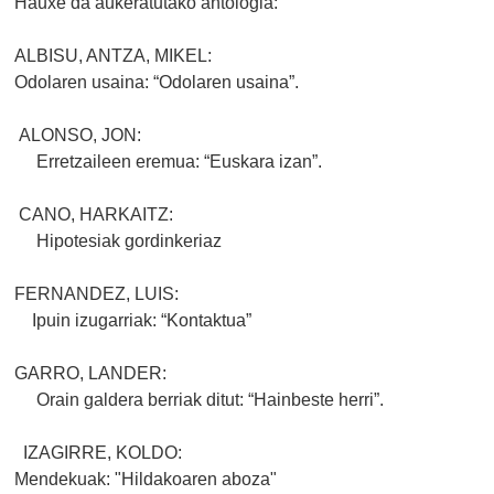
Hauxe da aukeratutako antologia:
ALBISU, ANTZA, MIKEL:
Odolaren usaina: “Odolaren usaina”.
ALONSO, JON:
Erretzaileen eremua: “Euskara izan”.
CANO, HARKAITZ:
Hipotesiak gordinkeriaz
FERNANDEZ, LUIS:
Ipuin izugarriak: “Kontaktua”
GARRO, LANDER:
Orain galdera berriak ditut: “Hainbeste herri”.
IZAGIRRE, KOLDO:
Mendekuak: "Hildakoaren aboza"