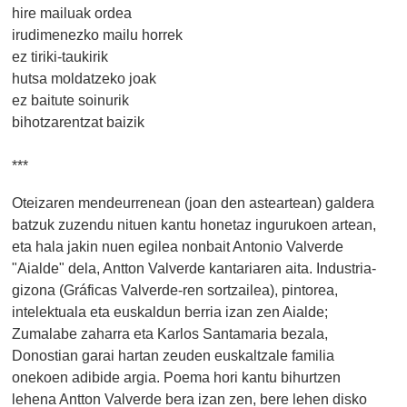
hire mailuak ordea
irudimenezko mailu horrek
ez tiriki-taukirik
hutsa moldatzeko joak
ez baitute soinurik
bihotzarentzat baizik
***
Oteizaren mendeurrenean (joan den asteartean) galdera
batzuk zuzendu nituen kantu honetaz ingurukoen artean,
eta hala jakin nuen egilea nonbait Antonio Valverde
"Aialde" dela, Antton Valverde kantariaren aita. Industria-
gizona (Gráficas Valverde-ren sortzailea), pintorea,
intelektuala eta euskaldun berria izan zen Aialde;
Zumalabe zaharra eta Karlos Santamaria bezala,
Donostian garai hartan zeuden euskaltzale familia
onekoen adibide argia. Poema hori kantu bihurtzen
lehena Antton Valverde bera izan zen, bere lehen disko