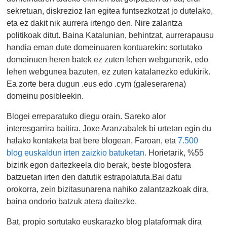
sekretuan, diskrezioz lan egitea funtsezkotzat jo dutelako,
eta ez dakit nik aurrera irtengo den. Nire zalantza
politikoak ditut. Baina Katalunian, behintzat, aurrerapausu
handia eman dute domeinuaren kontuarekin: sortutako
domeinuen heren batek ez zuten lehen webgunerik, edo
lehen webgunea bazuten, ez zuten katalanezko edukirik.
Ea zorte bera dugun .eus edo .cym (galeserarena)
domeinu posibleekin.
Blogei erreparatuko diegu orain. Sareko alor
interesgarrira baitira. Joxe Aranzabalek bi urtetan egin du
halako kontaketa bat bere blogean, Faroan, eta
7.500
blog euskaldun irten zaizkio batuketan.
Horietarik, %55
bizirik egon daitezkeela dio berak, beste blogosfera
batzuetan irten den datutik estrapolatuta.Bai datu
orokorra, zein bizitasunarena nahiko zalantzazkoak dira,
baina ondorio batzuk atera daitezke.
Bat, propio sortutako euskarazko blog plataformak dira