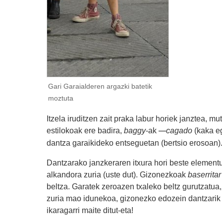
Gari Garaialderen argazki batetik
moztuta
Itzela iruditzen zait praka labur horiek janztea, mu
estilokoak ere badira,
baggy
-ak
cagado
(kaka eg
―
dantza garaikideko entseguetan (bertsio erosoan)
Dantzarako janzkeraren itxura hori beste elementu 
alkandora zuria (uste dut). Gizonezkoak
baserritar
beltza. Garatek zeroazen txaleko beltz gurutzatua
zuria mao idunekoa, gizonezko edozein dantzarik d
ikaragarri maite ditut-eta!