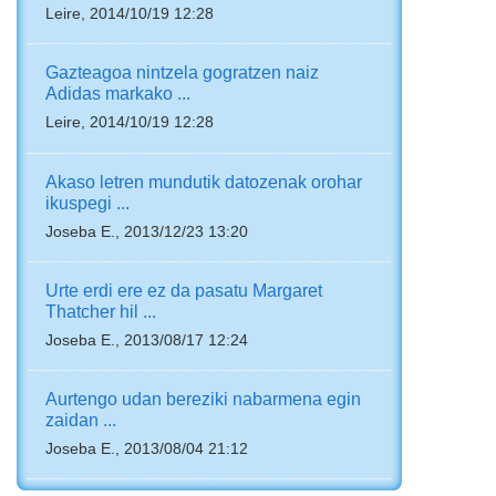
Leire, 2014/10/19 12:28
Gazteagoa nintzela gogratzen naiz
Adidas markako ...
Leire, 2014/10/19 12:28
Akaso letren mundutik datozenak orohar
ikuspegi ...
Joseba E., 2013/12/23 13:20
Urte erdi ere ez da pasatu Margaret
Thatcher hil ...
Joseba E., 2013/08/17 12:24
Aurtengo udan bereziki nabarmena egin
zaidan ...
Joseba E., 2013/08/04 21:12