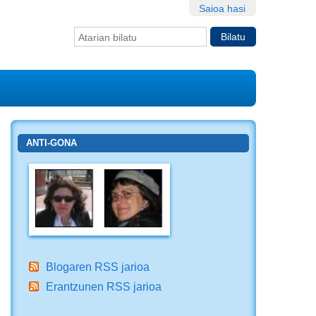
Saioa hasi
Bilatu atarian
Bilaketa
aurreratua…
ANTI-GONA
Blogaren RSS jarioa
Erantzunen RSS jarioa