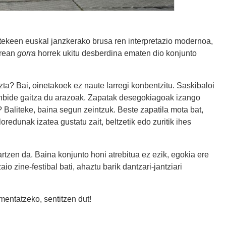
itekeen euskal janzkerako brusa ren interpretazio modernoa,
rrean
gorra
horrek ukitu desberdina ematen dio konjunto
ta? Bai, oinetakoek ez naute larregi konbentzitu. Saskibaloi
rtenbide gaitza du arazoak. Zapatak desegokiagoak izango
 Baliteke, baina segun zeintzuk. Beste zapatila mota bat,
redunak izatea gustatu zait, beltzetik edo zuritik ihes
rtzen da. Baina konjunto honi atrebitua ez ezik, egokia ere
io zine-festibal bati, ahaztu barik dantzari-jantziari
mentatzeko, sentitzen dut!