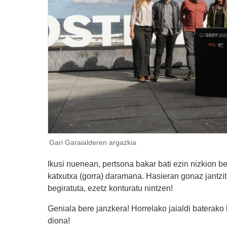
Gari Garaialderen argazkia
Ikusi nuenean, pertsona bakar bati ezin nizkion b
katxutx
a (gorra) daramana. Hasieran gonaz jantzi
begiratuta, ezetz konturatu nintzen!
Geniala bere janzkera! Horrelako jaialdi baterako 
diona!