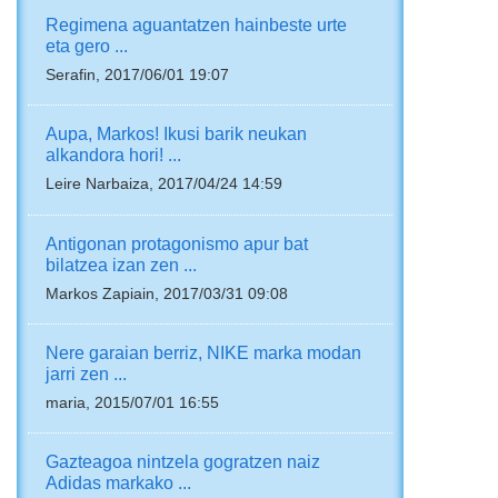
Regimena aguantatzen hainbeste urte
eta gero ...
Serafin, 2017/06/01 19:07
Aupa, Markos! Ikusi barik neukan
alkandora hori! ...
Leire Narbaiza, 2017/04/24 14:59
Antigonan protagonismo apur bat
bilatzea izan zen ...
Markos Zapiain, 2017/03/31 09:08
Nere garaian berriz, NIKE marka modan
jarri zen ...
maria, 2015/07/01 16:55
Gazteagoa nintzela gogratzen naiz
Adidas markako ...