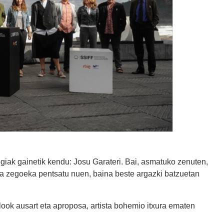
egiak gainetik kendu: Josu Garateri. Bai, asmatuko zenuten,
ta zegoeka pentsatu nuen, baina beste argazki batzuetan
look ausart eta aproposa, artista bohemio itxura ematen