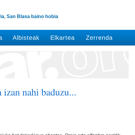
ia, San Blasa baino hobia
a
Albisteak
Elkartea
Zerrenda
 izan nahi baduzu...