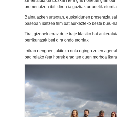
Zinemaldia da Euskal Herri gris honetan glamour p
promenatzen ibili diren ia guztiak urrunetik etorrita
Baina azken urteotan, euskaldunen presentzia sail 
paseoan ibiltzea film bat aurkezteko beste buru-ha
Tira, gizonek erraz dute traje klasiko bat aukerat
berrikuntzak beti dira ondo etorriak.
Irrikan nengoen jakiteko nola egingo zuten agerr
badirelako (eta horrek eragiten duen morboa ikara