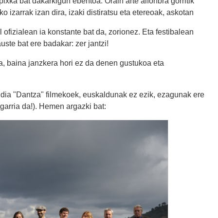
ixka bat dakarkigun ebentoa. Orain arte alfonbra gorritik
ko izarrak izan dira, izaki distiratsu eta etereoak, askotan
ofizialean ia konstante bat da, zorionez. Eta festibalean
uste bat ere badakar: zer jantzi!
uta, baina janzkera hori ez da denen gustukoa eta
aldia "Dantza" filmekoek, euskaldunak ez ezik, ezagunak ere
garria da!). Hemen argazki bat: