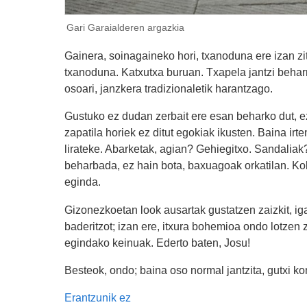
Gari Garaialderen argazkia
Gainera, soinagaineko hori, txanoduna ere izan z
txanoduna.
Katxutx
a buruan. Txapela jantzi beha
osoari, janzkera tradizionaletik harantzago.
Gustuko ez dudan zerbait ere esan beharko dut, ez
zapatila horiek ez ditut egokiak ikusten. Baina i
lirateke. Abarketak, agian? Gehiegitxo. Sandaliak?
beharbada, ez hain bota, baxuagoak orkatilan. Kolo
eginda.
Gizonezkoetan look ausartak gustatzen zaizkit, iga
baderitzot; izan ere, itxura bohemioa ondo lotzen za
egindako keinuak. Ederto baten, Josu!
Besteok, ondo; baina oso normal jantzita, gutxi ko
Erantzunik ez