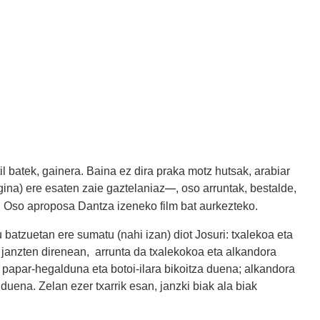
til batek, gainera. Baina ez dira praka motz hutsak, arabiar
ina) ere esaten zaie gaztelaniaz
, oso arruntak, bestalde,
―
. Oso aproposa Dantza izeneko film bat aurkezteko.
batzuetan ere sumatu (nahi izan) diot Josuri: txalekoa eta
janzten direnean, arrunta da txalekokoa eta alkandora
, papar-hegalduna eta botoi-ilara bikoitza duena; alkandora
uena. Zelan ezer txarrik esan, janzki biak ala biak