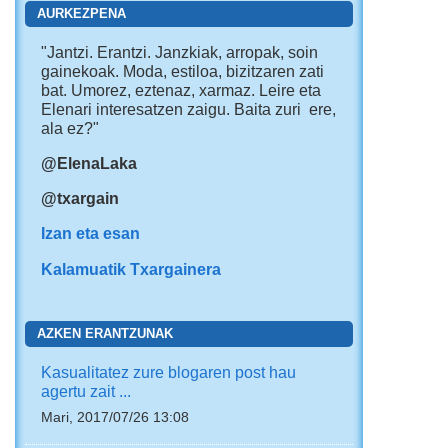
AURKEZPENA
"Jantzi. Erantzi. Janzkiak, arropak, soin
gainekoak. Moda, estiloa, bizitzaren zati
bat. Umorez, eztenaz, xarmaz. Leire eta
Elenari interesatzen zaigu. Baita zuri ere,
ala ez?"
@ElenaLaka
@txargain
Izan eta esan
Kalamuatik Txargainera
AZKEN ERANTZUNAK
Kasualitatez zure blogaren post hau
agertu zait ...
Mari, 2017/07/26 13:08