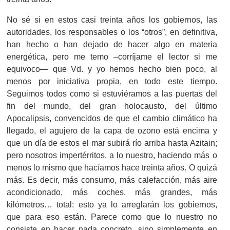
No sé si en estos casi treinta años los gobiernos, las
autoridades, los responsables o los “otros”, en definitiva,
han hecho o han dejado de hacer algo en materia
energética, pero me temo –corríjame el lector si me
equivoco— que Vd. y yo hemos hecho bien poco, al
menos por iniciativa propia, en todo este tiempo.
Seguimos todos como si estuviéramos a las puertas del
fin del mundo, del gran holocausto, del último
Apocalipsis, convencidos de que el cambio climático ha
llegado, el agujero de la capa de ozono está encima y
que un día de estos el mar subirá río arriba hasta Azitain;
pero nosotros impertérritos, a lo nuestro, haciendo más o
menos lo mismo que hacíamos hace treinta años. O quizá
más. Es decir, más consumo, más calefacción, más aire
acondicionado, más coches, más grandes, más
kilómetros… total: esto ya lo arreglarán los gobiernos,
que para eso están. Parece como que lo nuestro no
consiste en hacer nada concreto, sino simplemente en