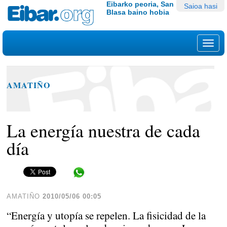
Edukira
Tresna
Eibarko peoria, San
Saioa hasi
Blasa baino hobia
salto
pertsonalak
egin
|
Nab
Salto
egin
nabigazioara
AMATIÑO
La energía nuestra de cada
día
Share in WhatsApp
AMATIÑO
2010/05/06 00:05
“Energía y utopía se repelen. La fisicidad de la