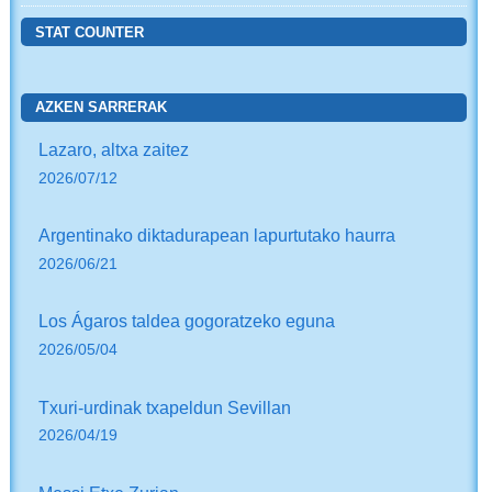
STAT COUNTER
AZKEN SARRERAK
Lazaro, altxa zaitez
2026/07/12
Argentinako diktadurapean lapurtutako haurra
2026/06/21
Los Ágaros taldea gogoratzeko eguna
2026/05/04
Txuri-urdinak txapeldun Sevillan
2026/04/19