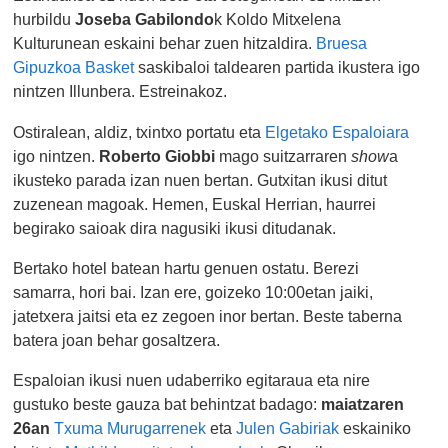
hurbildu
Joseba Gabilondo
k Koldo Mitxelena
Kulturunean eskaini behar zuen hitzaldira.
Bruesa
Gipuzkoa Basket
saskibaloi taldearen partida ikustera igo
nintzen Illunbera. Estreinakoz.
Ostiralean, aldiz, txintxo portatu eta
Elgetako Espaloiara
igo nintzen.
Roberto Giobbi
mago suitzarraren
show
a
ikusteko parada izan nuen bertan. Gutxitan ikusi ditut
zuzenean magoak. Hemen, Euskal Herrian, haurrei
begirako saioak dira nagusiki ikusi ditudanak.
Bertako hotel batean hartu genuen ostatu. Berezi
samarra, hori bai. Izan ere, goizeko 10:00etan jaiki,
jatetxera jaitsi eta ez zegoen inor bertan. Beste taberna
batera joan behar gosaltzera.
Espaloian ikusi nuen udaberriko egitaraua eta nire
gustuko beste gauza bat behintzat badago:
maiatzaren
26an
Txuma Murugarrenek
eta
Julen Gabiriak
eskainiko