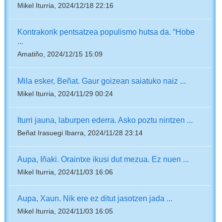
Mikel Iturria, 2024/12/18 22:16
Kontrakorik pentsatzea populismo hutsa da. “Hobe
...
Amatiño, 2024/12/15 15:09
Mila esker, Beñat. Gaur goizean saiatuko naiz ...
Mikel Iturria, 2024/11/29 00:24
Iturri jauna, laburpen ederra. Asko poztu nintzen ...
Beñat Irasuegi Ibarra, 2024/11/28 23:14
Aupa, Iñaki. Oraintxe ikusi dut mezua. Ez nuen ...
Mikel Iturria, 2024/11/03 16:06
Aupa, Xaun. Nik ere ez ditut jasotzen jada ...
Mikel Iturria, 2024/11/03 16:05