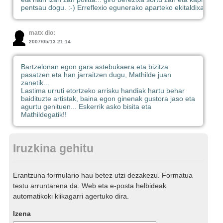
pentsau dogu. :-) Erreflexio egunerako aparteko ekitaldixa.
matx dio:
2007/05/13 21:14
Bartzelonan egon gara astebukaera eta bizitza
pasatzen eta han jarraitzen dugu, Mathilde juan
zanetik...
Lastima urruti etortzeko arrisku handiak hartu behar
baidituzte artistak, baina egon ginenak gustora jaso eta
agurtu genituen... Eskerrik asko bisita eta
Mathildegatik!!
Iruzkina gehitu
Erantzuna formulario hau betez utzi dezakezu. Formatua
testu arruntarena da. Web eta e-posta helbideak
automatikoki klikagarri agertuko dira.
Izena