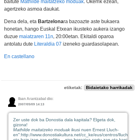
baitute
Mathilde maitatzeko moduak
. Okerrik ezean,
agertzeko asmoa daukat.
Dena dela, eta
Bartzelona
ra bazoazte aste bukaera
honetan, hango Euskal Etxean ikusteko aukera izango
duzue
maiatzaren 11n
, 20:00etan. Ekitaldi oparoa
antolatu dute
Literaldia 07
izeneko guardasolapean.
En castellano
etiketak:
Bidaietako harrikadak
Iban Arantzabal dio:
2007/05/09 14:13
Zer uste dok ba Donostia dala kapitala? Elgeta dok,
gizona!
Mathilde maitatzeko moduak
ikusi nuen Ernest Lluch-
en":http://www.donostiakultura.net/cc_ke/eus/centros/lluch/inde
eta hain izan zan politta... giro berezixa sortu zan eta kapitalera