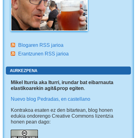
Blogaren RSS jarioa
Erantzunen RSS jarioa
AURKEZPENA
Mikel Iturria aka Iturri, irundar bat eibarnauta
elastikoarekin agit&prop egiten
.
Nuevo blog Pedradas, en castellano
Kontrakoa esaten ez den bitartean, blog honen
edukia ondorengo Creative Commons lizentzia
honen pean dago: