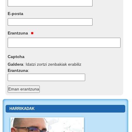
E-posta
Erantzuna
Captcha
Galdera
:
Idatzi zortzi zenbakiak erabiliz
Erantzuna
:
HARRIKADAK