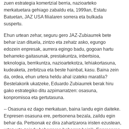
zuen estrategia komertzial berria, nazioarteko
merkatuetara gehiago zabaldu eta, 1999an, Estatu
Batuetan, JAZ USA filialaren sorrera eta bulkada
suspertu.
Ehun urtean zehar, seguru gero JAZ-Zubiaurrek bete
behar izan dituela, zintzo eta zehatz asko, egungo
edozein enpresak, aurrera egingo badu, gogoan hartu
beharreko gaitasunak, prestakuntza, inbertsioa,
teknologia, berrikuntza, nazioartekotza, lehiakortasuna,
kudeaketa, zerbitzua eta beste hainbat, kasu. Baina zein
da, ordea, ehun urtera heldu ahal izateko maratila?
Bestelakorik ukatzeke, Eduardo Zubiaurrek berak hiru
gako estrategiko ditu azpimarratzen: osasuna,
konpromisoa eta gertutasuna.
-- Osasuna ez dago merkatuan, baina landu egin daiteke.
Enpresen osasuna ere, pertsonena bezala, zaildu egin
behar da. Pertsonak ez dira zahartzarora iristen ezustean,