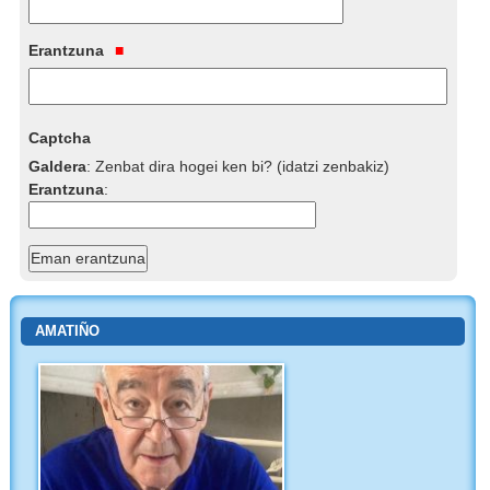
Erantzuna
Captcha
Galdera
:
Zenbat dira hogei ken bi? (idatzi zenbakiz)
Erantzuna
:
AMATIÑO