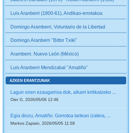
Luis Aranberri (1800-61), Andikao-errotakoa
Domingo Aramberri, Voluntario de la Libertad
Domingo Aranberri "Bittor Txiki"
Aramberri. Nuevo León (México)
Luis Aranberri Mendizabal "Amatiño"
AZKEN ERANTZUNAK
Lagun onen ezaugarrixa dok, alkarri kritikatzeko ...
Oier G, 2026/05/06 12:46
Egia diozu, Amatiño. Gorrotoa tartean izatera, ...
Markos Zapiain, 2026/05/05 11:58