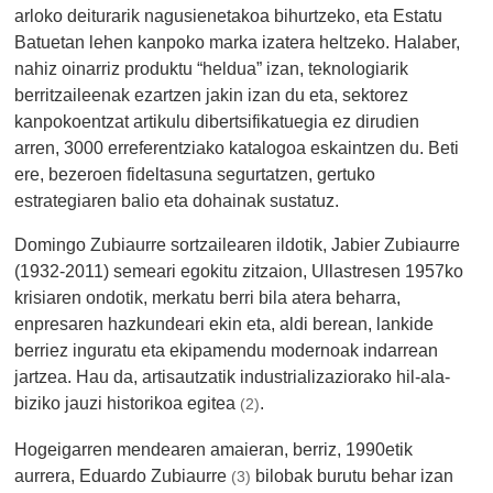
arloko deiturarik nagusienetakoa bihurtzeko, eta Estatu
Batuetan lehen kanpoko marka izatera heltzeko. Halaber,
nahiz oinarriz produktu “heldua” izan, teknologiarik
berritzaileenak ezartzen jakin izan du eta, sektorez
kanpokoentzat artikulu dibertsifikatuegia ez dirudien
arren, 3000 erreferentziako katalogoa eskaintzen du. Beti
ere, bezeroen fideltasuna segurtatzen, gertuko
estrategiaren balio eta dohainak sustatuz.
Domingo Zubiaurre sortzailearen ildotik, Jabier Zubiaurre
(1932-2011) semeari egokitu zitzaion, Ullastresen 1957ko
krisiaren ondotik, merkatu berri bila atera beharra,
enpresaren hazkundeari ekin eta, aldi berean, lankide
berriez inguratu eta ekipamendu modernoak indarrean
jartzea. Hau da, artisautzatik industrializaziorako hil-ala-
biziko jauzi historikoa egitea
.
(2)
Hogeigarren mendearen amaieran, berriz, 1990etik
aurrera, Eduardo Zubiaurre
bilobak burutu behar izan
(3)