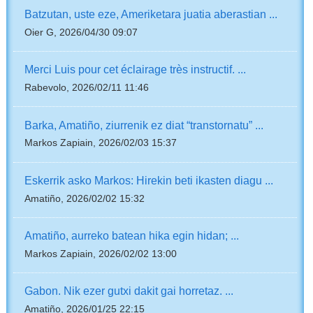
Batzutan, uste eze, Ameriketara juatia aberastian ...
Oier G, 2026/04/30 09:07
Merci Luis pour cet éclairage très instructif. ...
Rabevolo, 2026/02/11 11:46
Barka, Amatiño, ziurrenik ez diat “transtornatu” ...
Markos Zapiain, 2026/02/03 15:37
Eskerrik asko Markos: Hirekin beti ikasten diagu ...
Amatiño, 2026/02/02 15:32
Amatiño, aurreko batean hika egin hidan; ...
Markos Zapiain, 2026/02/02 13:00
Gabon. Nik ezer gutxi dakit gai horretaz. ...
Amatiño, 2026/01/25 22:15