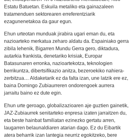
Estatu Batuetan. Eskuila metaliko eta gainazaleen
tratamenduen sektorearen erreferentziarik
ezagunenetakoa da gaur egun.
Ehun urteotan munduak jirabira ugari eman du, eta
nazioarteko merkatua zeharo aldatu da. Espainiako gerra
zibila lehenik, Bigarren Mundu Gerra gero, diktadura,
autarkia frankista, denetariko krisiak, Europar
Batasunaren erronka, nazioartekotza, teknologien
berrikuntza, dibertsifikazio anitza, bezeroekiko nahiera-
zerbitzua… Aldaketarik ez da falta izan, une latzik ere ez,
baina Domingo Zubiaurreren ondorengoek aurrera
jarraitu baino ez dute egin.
Ehun urte geroago, globalizazioaren aje guztien gainetik,
JAZ-Zubiaurrek senitarteko enpresa izaten jarraitzen du,
eta beste hainbat familiatan ezinezko gertatu arren,
laugarren belaunaldiaren atarian dago. Ez du Eibartik
atera beharrik izan lantegia neurriz egokitzeko, bere