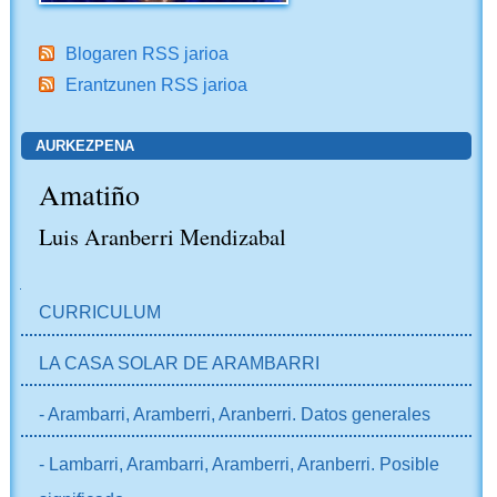
Blogaren RSS jarioa
Erantzunen RSS jarioa
AURKEZPENA
Amatiño
Luis Aranberri Mendizabal
NABIGAZIOA
CURRICULUM
LA CASA SOLAR DE ARAMBARRI
- Arambarri, Aramberri, Aranberri. Datos generales
- Lambarri, Arambarri, Aramberri, Aranberri. Posible