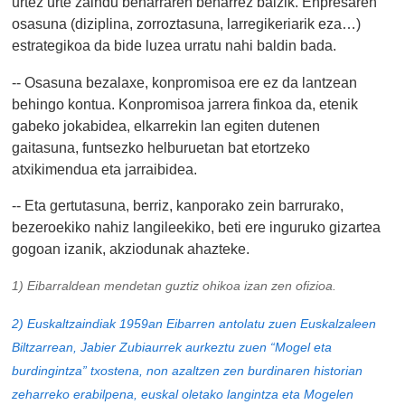
urtez urte zaindu beharraren beharrez baizik. Enpresaren
osasuna (diziplina, zorroztasuna, larregikeriarik eza…)
estrategikoa da bide luzea urratu nahi baldin bada.
-- Osasuna bezalaxe, konpromisoa ere ez da lantzean
behingo kontua. Konpromisoa jarrera finkoa da, etenik
gabeko jokabidea, elkarrekin lan egiten dutenen
gaitasuna, funtsezko helburuetan bat etortzeko
atxikimendua eta jarraibidea.
-- Eta gertutasuna, berriz, kanporako zein barrurako,
bezeroekiko nahiz langileekiko, beti ere inguruko gizartea
gogoan izanik, akziodunak ahazteke.
1) Eibarraldean mendetan guztiz ohikoa izan zen ofizioa.
2) Euskaltzaindiak 1959an Eibarren antolatu zuen Euskalzaleen
Biltzarrean, Jabier Zubiaurrek aurkeztu zuen “Mogel eta
burdingintza” txostena, non azaltzen zen burdinaren historian
zeharreko erabilpena, euskal oletako langintza eta Mogelen