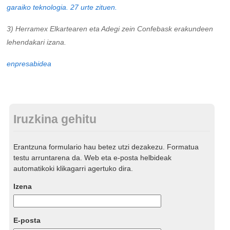
garaiko teknologia. 27 urte zituen.
3) Herramex Elkartearen eta Adegi zein Confebask erakundeen
lehendakari izana.
enpresabidea
Iruzkina gehitu
Erantzuna formulario hau betez utzi dezakezu. Formatua
testu arruntarena da. Web eta e-posta helbideak
automatikoki klikagarri agertuko dira.
Izena
E-posta