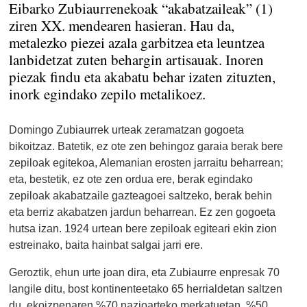
Eibarko Zubiaurrenekoak “akabatzaileak” (1)
ziren XX. mendearen hasieran. Hau da,
metalezko piezei azala garbitzea eta leuntzea
lanbidetzat zuten behargin artisauak. Inoren
piezak findu eta akabatu behar izaten zituzten,
inork egindako zepilo metalikoez.
Domingo Zubiaurrek urteak zeramatzan gogoeta
bikoitzaz. Batetik, ez ote zen behingoz garaia berak bere
zepiloak egitekoa, Alemanian erosten jarraitu beharrean;
eta, bestetik, ez ote zen ordua ere, berak egindako
zepiloak akabatzaile gazteagoei saltzeko, berak behin
eta berriz akabatzen jardun beharrean. Ez zen gogoeta
hutsa izan. 1924 urtean bere zepiloak egiteari ekin zion
estreinako, baita hainbat salgai jarri ere.
Geroztik, ehun urte joan dira, eta Zubiaurre enpresak 70
langile ditu, bost kontinenteetako 65 herrialdetan saltzen
du, ekoizpenaren %70 nazioarteko merkatuetan, %50