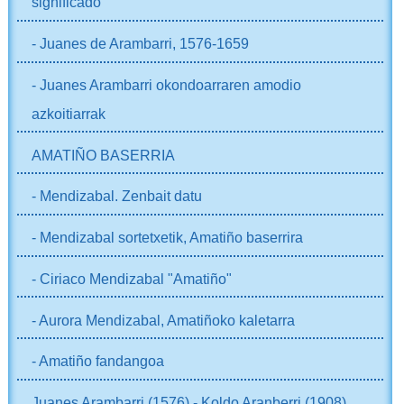
significado
- Juanes de Arambarri, 1576-1659
- Juanes Arambarri okondoarraren amodio
azkoitiarrak
AMATIÑO BASERRIA
- Mendizabal. Zenbait datu
- Mendizabal sortetxetik, Amatiño baserrira
- Ciriaco Mendizabal "Amatiño"
- Aurora Mendizabal, Amatiñoko kaletarra
- Amatiño fandangoa
Juanes Arambarri (1576) - Koldo Aranberri (1908)