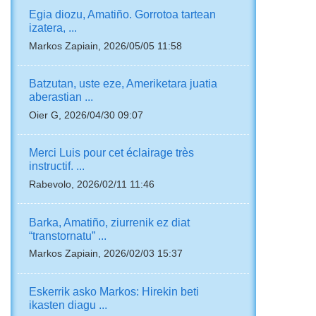
Egia diozu, Amatiño. Gorrotoa tartean
izatera, ...
Markos Zapiain, 2026/05/05 11:58
Batzutan, uste eze, Ameriketara juatia
aberastian ...
Oier G, 2026/04/30 09:07
Merci Luis pour cet éclairage très
instructif. ...
Rabevolo, 2026/02/11 11:46
Barka, Amatiño, ziurrenik ez diat
“transtornatu” ...
Markos Zapiain, 2026/02/03 15:37
Eskerrik asko Markos: Hirekin beti
ikasten diagu ...