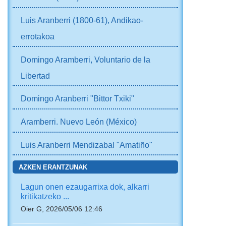
Luis Aranberri (1800-61), Andikao-
errotakoa
Domingo Aramberri, Voluntario de la
Libertad
Domingo Aranberri "Bittor Txiki"
Aramberri. Nuevo León (México)
Luis Aranberri Mendizabal "Amatiño"
AZKEN ERANTZUNAK
Lagun onen ezaugarrixa dok, alkarri
kritikatzeko ...
Oier G, 2026/05/06 12:46