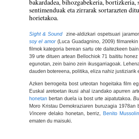
bakardadea, bihozgabekeria, bortizkeria, 
sentimenduak eta zirrarak sortarazten dit
horietakoa.
Sight & Sound
zine-aldizkari ospetsuari jaram
soy el amor
(Luca Guadagnino, 2009) filmarekin ba
filmok kategoria berean sartu ote daitezkeen bai
39 urte dituen artean Bellochiok 71 baititu hone
egunotan, zein baino zein ikusgarriagoak. Lehena,
dauden botereena, politika, eliza nahiz justiziarik 
Azken berrogeita bost urteotan hogeitaka film e
Euskal aretoetan ikusi ahal izandako apurren ar
honetan
bertan duela ia bost urte aipatutakoa.
Bu
Moro Kristau Demokraziaren buruzagia 1978an ba
Vincere
delako honetan, berriz,
Benito Mussolin
ematen du maisuki.