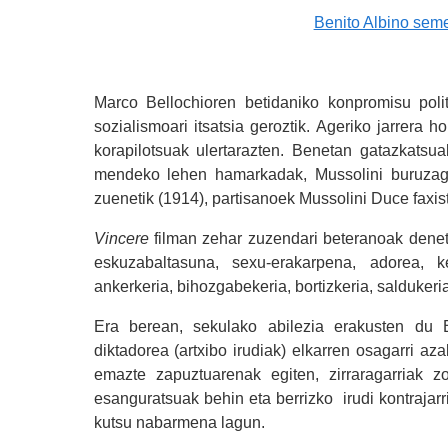
Benito Albino sem
Marco Bellochioren betidaniko konpromisu poli
sozialismoari itsatsia geroztik. Ageriko jarrera h
korapilotsuak ulertarazten. Benetan gatazkatsua
mendeko lehen hamarkadak, Mussolini buruzag
zuenetik (1914), partisanoek Mussolini Duce faxist
Vincere
filman zehar zuzendari beteranoak denet
eskuzabaltasuna, sexu-erakarpena, adorea, k
ankerkeria, bihozgabekeria, bortizkeria, salduker
Era berean, sekulako abilezia erakusten du B
diktadorea (artxibo irudiak) elkarren osagarri az
emazte zapuztuarenak egiten, zirraragarriak z
esanguratsuak behin eta berrizko irudi kontrajar
kutsu nabarmena lagun.