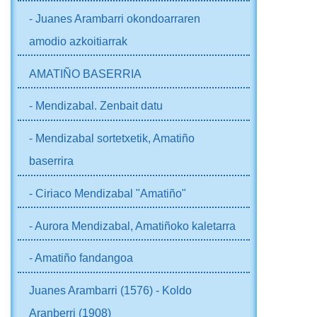
- Juanes Arambarri okondoarraren
amodio azkoitiarrak
AMATIÑO BASERRIA
- Mendizabal. Zenbait datu
- Mendizabal sortetxetik, Amatiño
baserrira
- Ciriaco Mendizabal "Amatiño"
- Aurora Mendizabal, Amatiñoko kaletarra
- Amatiño fandangoa
Juanes Arambarri (1576) - Koldo
Aranberri (1908)