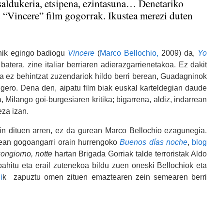
saldukeria, etsipena, ezintasuna… Denetariko
u “Vincere” film gogorrak. Ikustea merezi duten
onik egingo badiogu
Vincere
(
Marco Bellochio,
2009) da,
Yo
tera, zine italiar berriaren adierazgarrienetakoa. Ez dakit
na ez behintzat zuzendariok hildo berri berean, Guadagninok
z gero. Dena den, aipatu film biak euskal karteldegian daude
 Milango goi-burgesiaren kritika; bigarrena, aldiz, indarrean
eza izan.
gin dituen arren, ez da gurean Marco Bellochio ezagunegia.
tean gogoangarri orain hurrengoko
Buenos días noche
,
blog
ongiorno, notte
hartan Brigada Gorriak talde terroristak Aldo
hitu eta erail zutenekoa bildu zuen oneski Bellochiok eta
i
k zapuztu omen zituen emaztearen zein semearen berri