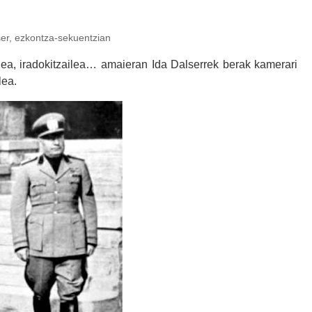
ontza-sekuentzian
ailea, iradokitzailea… amaieran Ida Dalserrek berak kamerari
ilea.