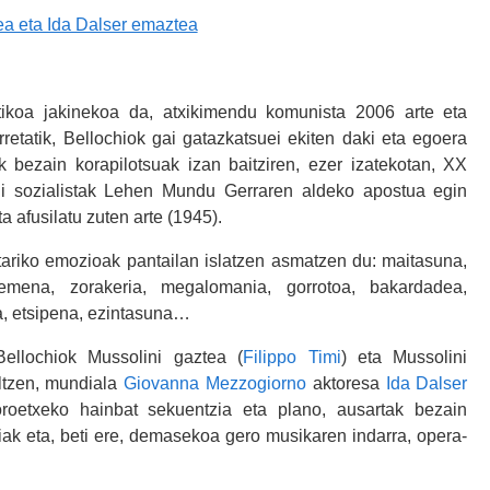
ea eta Ida Dalser emaztea
tikoa jakinekoa da, atxikimendu komunista 2006 arte eta
orretatik, Bellochiok gai gatazkatsuei ekiten daki eta egoera
k bezain korapilotsuak izan baitziren, ezer izatekotan, XX
i sozialistak Lehen Mundu Gerraren aldeko apostua egin
a afusilatu zuten arte (1945).
ariko emozioak pantailan islatzen asmatzen du: maitasuna,
emena, zorakeria, megalomania, gorrotoa, bakardadea,
ia, etsipena, ezintasuna…
ellochiok Mussolini gaztea (
Filippo Timi
) eta Mussolini
altzen, mundiala
Giovanna Mezzogiorno
aktoresa
Ida Dalser
oroetxeko hainbat sekuentzia eta plano, ausartak bezain
riak eta, beti ere, demasekoa gero musikaren indarra, opera-