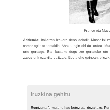
Franco eta Mussolini, elk
Addenda:
Italiarren izakera dena delarik, Mussolini z
samar egiteko tentaldia. Ahaztu egin ohi da, ordea, Mus
urte geroago. Eta ikusteke dugu zer gertatuko ote 
zapuzturik ezarriko balitzaio. Edota ohe gainean, biluzik
Iruzkina gehitu
Erantzuna formulario hau betez utzi dezakezu. Fo