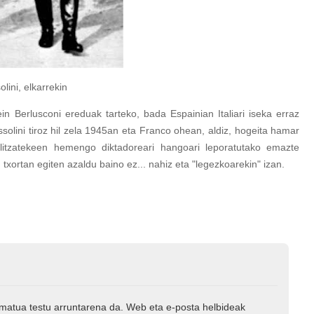
arrekin
ein Berlusconi ereduak tarteko, bada Espainian Italiari iseka erraz
solini tiroz hil zela 1945an eta Franco ohean, aldiz, hogeita hamar
litzatekeen hemengo diktadoreari hangoari leporatutako emazte
, txortan egiten azaldu baino ez... nahiz eta "legezkoarekin" izan.
rmatua testu arruntarena da. Web eta e-posta helbideak