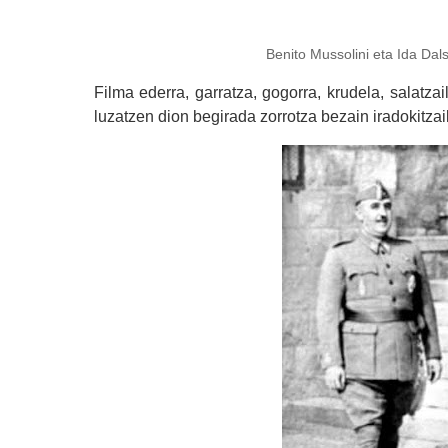
Benito Mussolini eta Ida Dalser, ezk
Filma ederra, garratza, gogorra, krudela, salatz
luzatzen dion begirada zorrotza bezain iradokitza