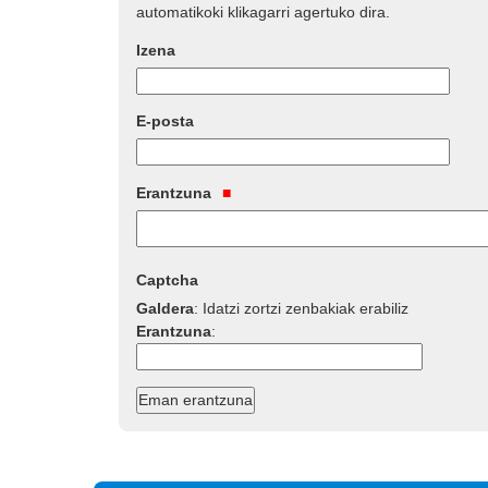
automatikoki klikagarri agertuko dira.
Izena
E-posta
Erantzuna
Captcha
Galdera
:
Idatzi zortzi zenbakiak erabiliz
Erantzuna
: