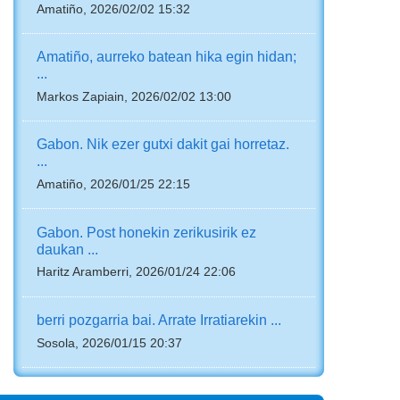
Amatiño, 2026/02/02 15:32
Amatiño, aurreko batean hika egin hidan;
...
Markos Zapiain, 2026/02/02 13:00
Gabon. Nik ezer gutxi dakit gai horretaz.
...
Amatiño, 2026/01/25 22:15
Gabon. Post honekin zerikusirik ez
daukan ...
Haritz Aramberri, 2026/01/24 22:06
berri pozgarria bai. Arrate Irratiarekin ...
Sosola, 2026/01/15 20:37