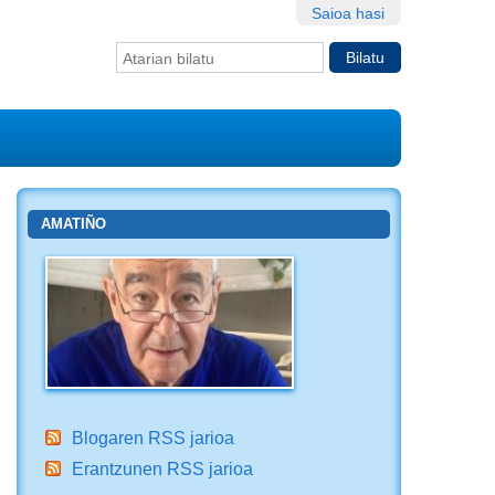
Saioa hasi
Bilatu atarian
Bilaketa
aurreratua…
AMATIÑO
Blogaren RSS jarioa
Erantzunen RSS jarioa