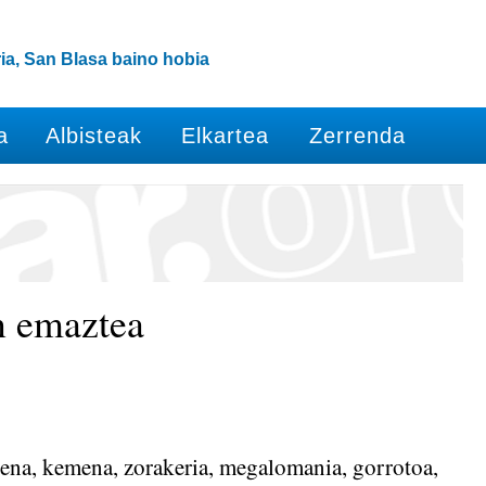
ia, San Blasa baino hobia
a
Albisteak
Elkartea
Zerrenda
n emaztea
ena, kemena, zorakeria, megalomania, gorrotoa,