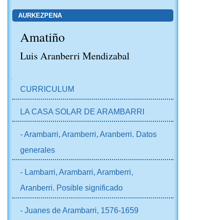
AURKEZPENA
Amatiño
Luis Aranberri Mendizabal
NABIGAZIOA
CURRICULUM
LA CASA SOLAR DE ARAMBARRI
- Arambarri, Aramberri, Aranberri. Datos
generales
- Lambarri, Arambarri, Aramberri,
Aranberri. Posible significado
- Juanes de Arambarri, 1576-1659