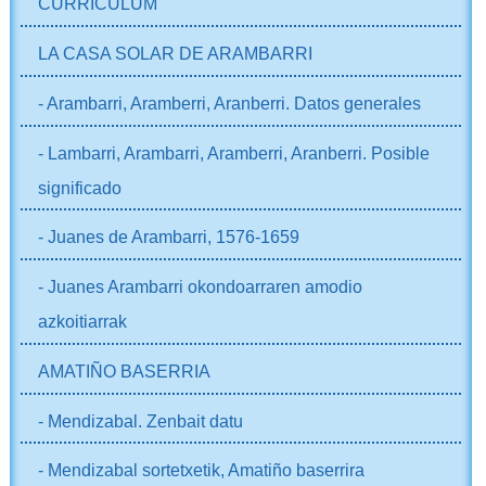
CURRICULUM
LA CASA SOLAR DE ARAMBARRI
- Arambarri, Aramberri, Aranberri. Datos generales
- Lambarri, Arambarri, Aramberri, Aranberri. Posible
significado
- Juanes de Arambarri, 1576-1659
- Juanes Arambarri okondoarraren amodio
azkoitiarrak
AMATIÑO BASERRIA
- Mendizabal. Zenbait datu
- Mendizabal sortetxetik, Amatiño baserrira