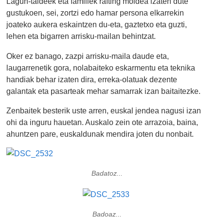
Lagun-taldeek eta familiek rafting moldea izaten dute
gustukoen, sei, zortzi edo hamar persona elkarrekin
joateko aukera eskaintzen du-eta, gaztetxo eta guzti,
lehen eta bigarren arrisku-mailan behintzat.
Oker ez banago, zazpi arrisku-maila daude eta,
laugarrenetik gora, nolabaiteko eskarmentu eta teknika
handiak behar izaten dira, erreka-olatuak dezente
galantak eta pasarteak mehar samarrak izan baitaitezke.
Zenbaitek besterik uste arren, euskal jendea nagusi izan
ohi da inguru hauetan. Auskalo zein ote arrazoia, baina,
ahuntzen pare, euskaldunak mendira joten du nonbait.
Badatoz...
Badoaz...