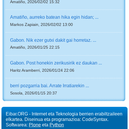
Amatiño, 2026/02/02 15:32
Amatiño, aurreko batean hika egin hidan; ...
Markos Zapiain, 2026/02/02 13:00
Gabon. Nik ezer gutxi dakit gai horretaz. ...
Amatiño, 2026/01/25 22:15
Gabon. Post honekin zerikusirik ez daukan ...
Haritz Aramberri, 2026/01/24 22:06
berri pozgarria bai. Arrate Irratiarekin ...
Sosola, 2026/01/15 20:37
Eibar.ORG - Internet eta Teknologia berrien erabiltzaileen
elkartea. Diseinua eta programazioa: CodeSyntax.
Softwarea:
Plone
eta
Python