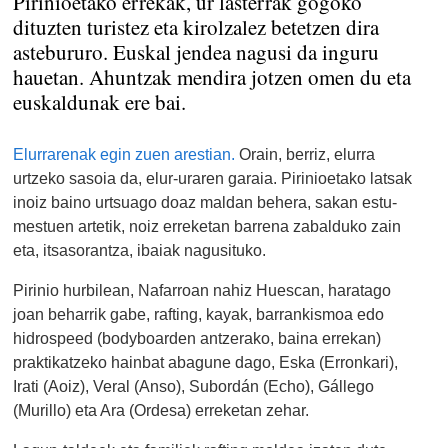
Pirinioetako errekak, ur lasterrak gogoko
dituzten turistez eta kirolzalez betetzen dira
astebururo. Euskal jendea nagusi da inguru
hauetan. Ahuntzak mendira jotzen omen du eta
euskaldunak ere bai.
Elurrarenak egin zuen arestian.
Orain, berriz, elurra
urtzeko sasoia da, elur-uraren garaia. Pirinioetako latsak
inoiz baino urtsuago doaz maldan behera, sakan estu-
mestuen artetik, noiz erreketan barrena zabalduko zain
eta, itsasorantza, ibaiak nagusituko.
Pirinio hurbilean, Nafarroan nahiz Huescan, haratago
joan beharrik gabe, rafting, kayak, barrankismoa edo
hidrospeed (bodyboarden antzerako, baina errekan)
praktikatzeko hainbat abagune dago, Eska (Erronkari),
Irati (Aoiz), Veral (Anso), Subordán (Echo), Gállego
(Murillo) eta Ara (Ordesa) erreketan zehar.