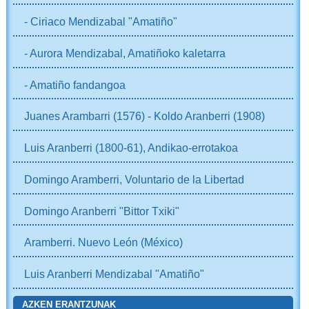
- Ciriaco Mendizabal "Amatiño"
- Aurora Mendizabal, Amatiñoko kaletarra
- Amatiño fandangoa
Juanes Arambarri (1576) - Koldo Aranberri (1908)
Luis Aranberri (1800-61), Andikao-errotakoa
Domingo Aramberri, Voluntario de la Libertad
Domingo Aranberri "Bittor Txiki"
Aramberri. Nuevo León (México)
Luis Aranberri Mendizabal "Amatiño"
AZKEN ERANTZUNAK