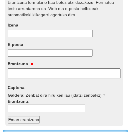
Erantzuna formulario hau betez utzi dezakezu. Formatua
testu arruntarena da. Web eta e-posta helbideak
automatikoki klikagarri agertuko dira.
Izena
E-posta
Erantzuna
Captcha
Galdera
:
Zenbat dira hiru ken lau (idatzi zenbakiz) ?
Erantzuna
: