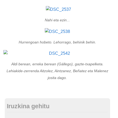
Nahi eta ezin...
Hurrengoan hobeto. Lehorrago, behinik behin.
Aldi berean, erreka berean (Gállego), gazte-txapelketa.
Lehiakide-zerrenda Aitzolez, Aintzanez, Beñatez eta Malenez
josita dago.
Iruzkina gehitu