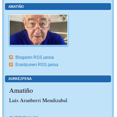
AMATIÑO
Blogaren RSS jarioa
Erantzunen RSS jarioa
AURKEZPENA
Amatiño
Luis Aranberri Mendizabal
NABIGAZIOA