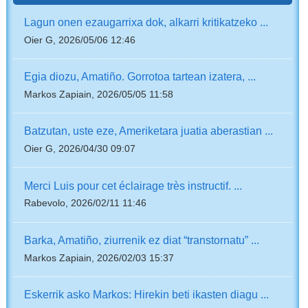
Lagun onen ezaugarrixa dok, alkarri kritikatzeko ...
Oier G, 2026/05/06 12:46
Egia diozu, Amatiño. Gorrotoa tartean izatera, ...
Markos Zapiain, 2026/05/05 11:58
Batzutan, uste eze, Ameriketara juatia aberastian ...
Oier G, 2026/04/30 09:07
Merci Luis pour cet éclairage très instructif. ...
Rabevolo, 2026/02/11 11:46
Barka, Amatiño, ziurrenik ez diat “transtornatu” ...
Markos Zapiain, 2026/02/03 15:37
Eskerrik asko Markos: Hirekin beti ikasten diagu ...