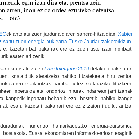
rmenak egin izan dira eta, prentsa zein
zan arren, inon ez da ordea ezusteko defentsa
ws… ote?
EC
ek antolatu zuen jardunaldiaren sarrera-hitzaldian,
Xabier
sartu zuen energia nuklearra Eusko Jaurlaritzak etorkizun-
re, kazetari bat bakarrak ere ez zuen uste izan, nonbait,
urik esaten ari zenik.
arrekin eratu zuten
Faro Intergune 2010
delako topaketaren
, krisialditik ateratzeko nahiko litzatekeela hiru zentral
nuklearren eraikuntzak hainbat urtez sortaraziko lituzkeen
keen inbertsioa eta, ondorioz, hirurak indarrean jarri izanak
ta kanpotik inportatu beharrik eza, bestetik, nahiko izango
anak esan, kazetari bakarrari ere ez zitzaion iruditu, antza,
rduradunak hurrengo hamarkadetako energia-egitasmoa
… bost axola. Euskal ekonomiaren informazio-arloan eraginik