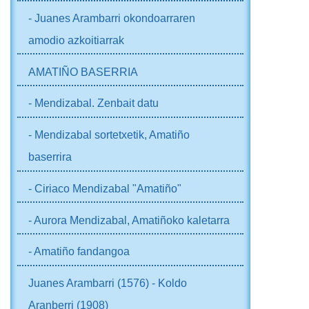
- Juanes Arambarri okondoarraren
amodio azkoitiarrak
AMATIÑO BASERRIA
- Mendizabal. Zenbait datu
- Mendizabal sortetxetik, Amatiño
baserrira
- Ciriaco Mendizabal "Amatiño"
- Aurora Mendizabal, Amatiñoko kaletarra
- Amatiño fandangoa
Juanes Arambarri (1576) - Koldo
Aranberri (1908)