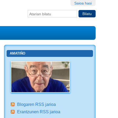
Saioa hasi
Bilatu atarian
Bilaketa
aurreratua…
AMATIÑO
Blogaren RSS jarioa
Erantzunen RSS jarioa