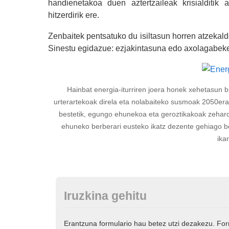
handienetakoa duen aztertzaileak krisialditik
hitzerdirik ere.
Zenbaitek pentsatuko du isiltasun horren atzekald
Sinestu egidazue: ezjakintasuna edo axolagabeke
Hainbat energia-iturriren joera honek xehetasun b
urterartekoak direla eta nolabaiteko susmoak 2050erar
bestetik, egungo ehunekoa eta geroztikakoak zeharo
ehuneko berberari eusteko ikatz dezente gehiago beh
ika
Iruzkina gehitu
Erantzuna formulario hau betez utzi dezakezu. Fo