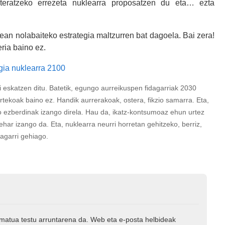
 ateratzeko errezeta nuklearra proposatzen du eta… ezta
ean nolabaiteko estrategia maltzurren bat dagoela. Bai zera!
ria baino ez.
i eskatzen ditu. Batetik, egungo aurreikuspen fidagarriak 2030
tekoak baino ez. Handik aurrerakoak, ostera, fikzio samarra. Eta,
 ezberdinak izango direla. Hau da, ikatz-kontsumoaz ehun urtez
ar izango da. Eta, nuklearra neurri horretan gehitzeko, berriz,
ragarri gehiago.
rmatua testu arruntarena da. Web eta e-posta helbideak