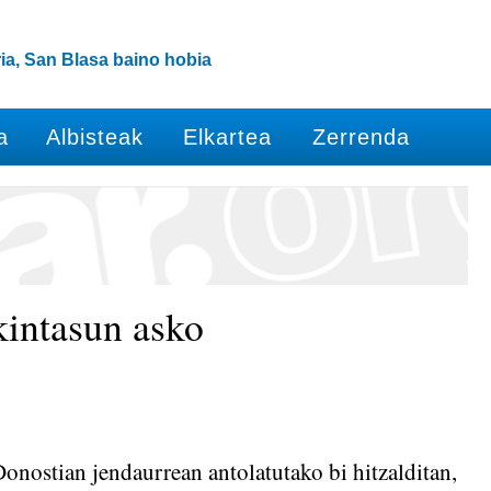
ia, San Blasa baino hobia
a
Albisteak
Elkartea
Zerrenda
akintasun asko
onostian jendaurrean antolatutako bi hitzalditan,