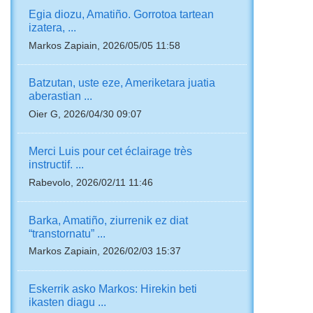
Egia diozu, Amatiño. Gorrotoa tartean
izatera, ...
Markos Zapiain, 2026/05/05 11:58
Batzutan, uste eze, Ameriketara juatia
aberastian ...
Oier G, 2026/04/30 09:07
Merci Luis pour cet éclairage très
instructif. ...
Rabevolo, 2026/02/11 11:46
Barka, Amatiño, ziurrenik ez diat
“transtornatu” ...
Markos Zapiain, 2026/02/03 15:37
Eskerrik asko Markos: Hirekin beti
ikasten diagu ...