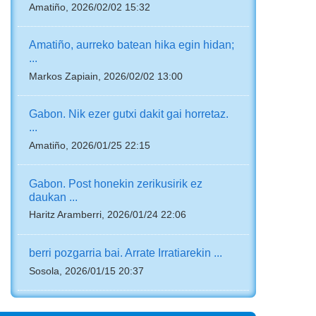
Amatiño, 2026/02/02 15:32
Amatiño, aurreko batean hika egin hidan;
...
Markos Zapiain, 2026/02/02 13:00
Gabon. Nik ezer gutxi dakit gai horretaz.
...
Amatiño, 2026/01/25 22:15
Gabon. Post honekin zerikusirik ez
daukan ...
Haritz Aramberri, 2026/01/24 22:06
berri pozgarria bai. Arrate Irratiarekin ...
Sosola, 2026/01/15 20:37