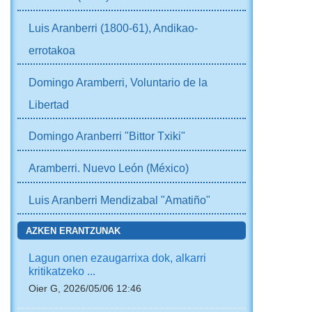
Luis Aranberri (1800-61), Andikao-
errotakoa
Domingo Aramberri, Voluntario de la
Libertad
Domingo Aranberri "Bittor Txiki"
Aramberri. Nuevo León (México)
Luis Aranberri Mendizabal "Amatiño"
AZKEN ERANTZUNAK
Lagun onen ezaugarrixa dok, alkarri
kritikatzeko ...
Oier G, 2026/05/06 12:46