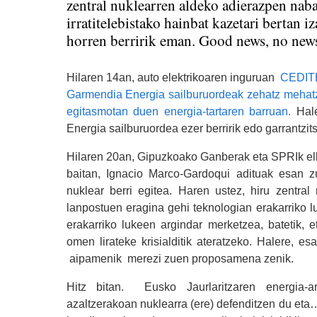
zentral nuklearren aldeko adierazpen naba
irratitelebistako hainbat kazetari bertan i
horren berririk eman. Good news, no ne
Hilaren 14an, auto elektrikoaren inguruan
CEDIT
Garmendia Energia sailburuordeak zehatz mehatz 
egitasmotan duen energia-tartaren barruan.
Hale
Energia sailburuordea ezer berririk edo garrantzits
Hilaren 20an, Gipuzkoako Ganberak eta SPRIk elk
baitan, Ignacio Marco-Gardoqui adituak esan zuen
nuklear berri egitea. Haren ustez, hiru zentral 
lanpostuen eragina gehi teknologian erakarriko lu
erakarriko lukeen argindar merketzea, batetik, e
omen lirateke krisialditik ateratzeko. Halere, es
aipamenik merezi zuen proposamena zenik.
Hitz bitan. Eusko Jaurlaritzaren energia-a
azaltzerakoan nuklearra (ere) defenditzen du eta