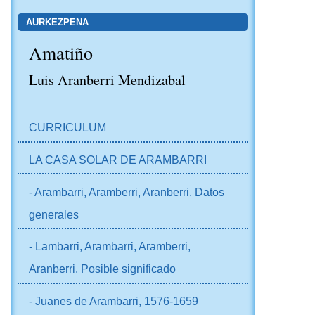
AURKEZPENA
Amatiño
Luis Aranberri Mendizabal
NABIGAZIOA
CURRICULUM
LA CASA SOLAR DE ARAMBARRI
- Arambarri, Aramberri, Aranberri. Datos
generales
- Lambarri, Arambarri, Aramberri,
Aranberri. Posible significado
- Juanes de Arambarri, 1576-1659