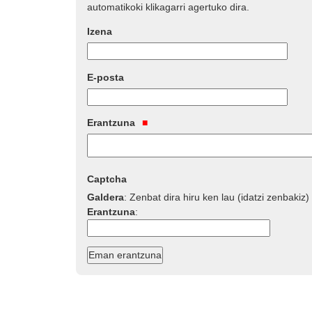
automatikoki klikagarri agertuko dira.
Izena
E-posta
Erantzuna
Captcha
Galdera
:
Zenbat dira hiru ken lau (idatzi zenbakiz)
Erantzuna
: