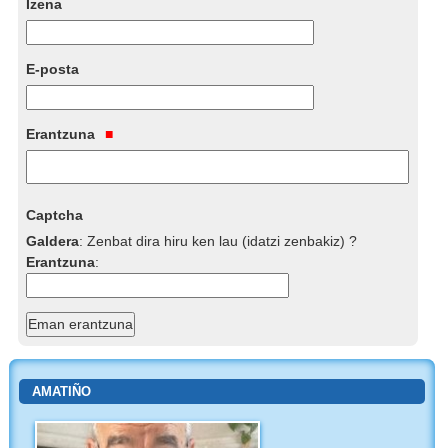
Izena
E-posta
Erantzuna
Captcha
Galdera
:
Zenbat dira hiru ken lau (idatzi zenbakiz) ?
Erantzuna
:
AMATIÑO