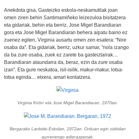
Anekdota gisa, Gasteizko eskola-neskamutilak joan
omen ziren behin Santimamiñeko leizezuloa bisitatzera
eta gidariak, behin eta berriz, Jose Migel Barandiaran
gora eta Jose Migel Barandiaran behera aipatu baino ez
zuenez egiten, Virginia ausartu omen zen esatera: “Nire
osaba da”. Eta gidariak, berriz, uzkur samar, “nola izango
da ba zure osaba, zuek ez zarete ba gasteiztarrak…
Barandiaran ataundarra da, beraz, ezin da zure osaba
izan”. Eta gure neskatoa, isil-isilik, makur-makur, lotsa-
lotsa eginda… etxera, amari kontatzera.
Virginia Knörr eta Jose Migel Barandiaran, 1970an.
Bergarako Lanbide-Eskolan, 1972an. Orduan egin zizkidan
aurrenengo adierazpenak.