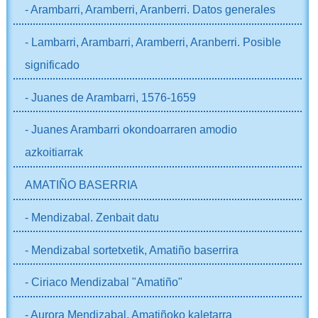
- Arambarri, Aramberri, Aranberri. Datos generales
- Lambarri, Arambarri, Aramberri, Aranberri. Posible
significado
- Juanes de Arambarri, 1576-1659
- Juanes Arambarri okondoarraren amodio
azkoitiarrak
AMATIÑO BASERRIA
- Mendizabal. Zenbait datu
- Mendizabal sortetxetik, Amatiño baserrira
- Ciriaco Mendizabal "Amatiño"
- Aurora Mendizabal, Amatiñoko kaletarra