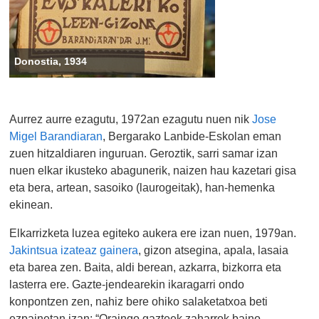
Donostia, 1934
Aurrez aurre ezagutu, 1972an ezagutu nuen nik
Jose
Migel Barandiaran
, Bergarako Lanbide-Eskolan eman
zuen hitzaldiaren inguruan. Geroztik, sarri samar izan
nuen elkar ikusteko abagunerik, naizen hau kazetari gisa
eta bera, artean, sasoiko (laurogeitak), han-hemenka
ekinean.
Elkarrizketa luzea egiteko aukera ere izan nuen, 1979an.
Jakintsua izateaz gainera
, gizon atsegina, apala, lasaia
eta barea zen. Baita, aldi berean, azkarra, bizkorra eta
lasterra ere. Gazte-jendearekin ikaragarri ondo
konpontzen zen, nahiz bere ohiko salaketatxoa beti
ezpainetan izan: “Oraingo gazteek zaharrok baino