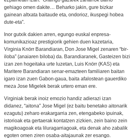
gehiago omen dakite… Beharko jakin, gure bizkar
gainean altxata baitaude eta, ondorioz, ikuspegi hobea
dute-eta”.
Inor gutxik dakien arren, egungo euskal enpresa-
komunikazioaz prestigiorik gehien duen kazetaria,
Virginia Knörr Barandiaran, Don Jose Migel zenaren “bir-
iloba” (anaiaren biloba) da. Barandiaranek, Gasteizen bizi
izan zen hogeitaka urte luzetan, Luis Knörr (KAS) eta
Maritere Barandiaran senar-emazteen familiaren baitan
igaro izan zuen Gabon-gaua, baita afalostean gauerdiko
meza Jose Migelek berak urtero eman ere.
Virginiak berak inoiz emozio handiz adierazi izan
didanez, “aitona” Jose Migel (ez baitu benetako aitonarik
ezagutu) zeharo erakargarria zen, etengabeko ipuinak,
istorioak eta gertaerak kontatzen zizkien, zein baino zein
magikoagoak eta liluragarriagoak, eta denak aho zabalik
egoten omen ziren osaba-aitajaunak zer esango.