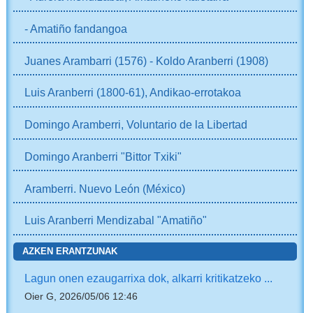
- Amatiño fandangoa
Juanes Arambarri (1576) - Koldo Aranberri (1908)
Luis Aranberri (1800-61), Andikao-errotakoa
Domingo Aramberri, Voluntario de la Libertad
Domingo Aranberri "Bittor Txiki"
Aramberri. Nuevo León (México)
Luis Aranberri Mendizabal "Amatiño"
AZKEN ERANTZUNAK
Lagun onen ezaugarrixa dok, alkarri kritikatzeko ...
Oier G, 2026/05/06 12:46