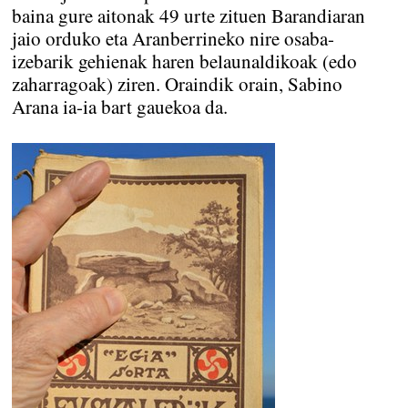
baina gure aitonak 49 urte zituen Barandiaran
jaio orduko eta Aranberrineko nire osaba-
izebarik gehienak haren belaunaldikoak (edo
zaharragoak) ziren. Oraindik orain, Sabino
Arana ia-ia bart gauekoa da.