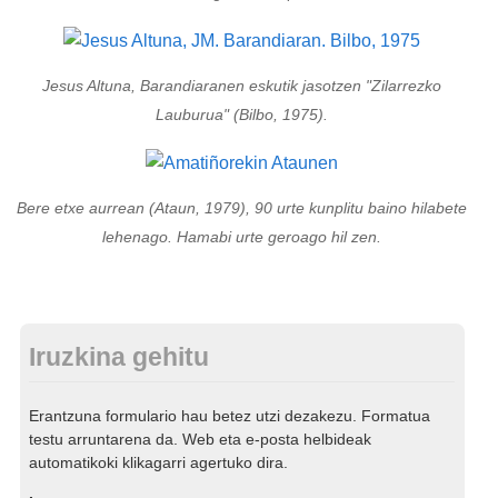
Jesus Altuna, Barandiaranen eskutik jasotzen "Zilarrezko
Lauburua" (Bilbo, 1975).
Bere etxe aurrean (Ataun, 1979), 90 urte kunplitu baino hilabete
lehenago. Hamabi urte geroago hil zen.
Iruzkina gehitu
Erantzuna formulario hau betez utzi dezakezu. Formatua
testu arruntarena da. Web eta e-posta helbideak
automatikoki klikagarri agertuko dira.