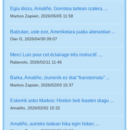
Egia diozu, Amatiño. Gorrotoa tartean izatera, ...
Markos Zapiain, 2026/05/05 11:58
Batzutan, uste eze, Ameriketara juatia aberastian ...
Oier G, 2026/04/30 09:07
Merci Luis pour cet éclairage très instructif. ...
Rabevolo, 2026/02/11 11:46
Barka, Amatiño, ziurrenik ez diat “transtornatu” ...
Markos Zapiain, 2026/02/03 15:37
Eskerrik asko Markos: Hirekin beti ikasten diagu ...
Amatiño, 2026/02/02 15:32
Amatiño, aurreko batean hika egin hidan; ...