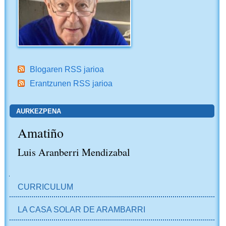
Blogaren RSS jarioa
Erantzunen RSS jarioa
AURKEZPENA
Amatiño
Luis Aranberri Mendizabal
NABIGAZIOA
CURRICULUM
LA CASA SOLAR DE ARAMBARRI