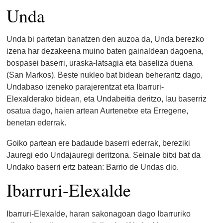
Unda
Unda bi partetan banatzen den auzoa da, Unda berezko
izena har dezakeena muino baten gainaldean dagoena,
bospasei baserri, uraska-latsagia eta baseliza duena
(San Markos). Beste nukleo bat bidean beherantz dago,
Undabaso izeneko parajerentzat eta Ibarruri-
Elexalderako bidean, eta Undabeitia deritzo, lau baserriz
osatua dago, haien artean Aurtenetxe eta Erregene,
benetan ederrak.
Goiko partean ere badaude baserri ederrak, bereziki
Jauregi edo Undajauregi deritzona. Seinale bitxi bat da
Undako baserri ertz batean: Barrio de Undas dio.
Ibarruri-Elexalde
Ibarruri-Elexalde, haran sakonagoan dago Ibarruriko