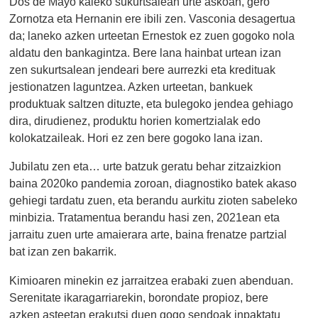
Dos de Mayo kaleko sukurtsalean urte askoan, gero
Zornotza eta Hernanin ere ibili zen. Vasconia desagertua
da; laneko azken urteetan Ernestok ez zuen gogoko nola
aldatu den bankagintza. Bere lana hainbat urtean izan
zen sukurtsalean jendeari bere aurrezki eta kredituak
jestionatzen laguntzea. Azken urteetan, bankuek
produktuak saltzen dituzte, eta bulegoko jendea gehiago
dira, dirudienez, produktu horien komertzialak edo
kolokatzaileak. Hori ez zen bere gogoko lana izan.
Jubilatu zen eta… urte batzuk geratu behar zitzaizkion
baina 2020ko pandemia zoroan, diagnostiko batek akaso
gehiegi tardatu zuen, eta berandu aurkitu zioten sabeleko
minbizia. Tratamentua berandu hasi zen, 2021ean eta
jarraitu zuen urte amaierara arte, baina frenatze partzial
bat izan zen bakarrik.
Kimioaren minekin ez jarraitzea erabaki zuen abenduan.
Serenitate ikaragarriarekin, borondate propioz, bere
azken asteetan erakutsi duen gogo sendoak inpaktatu