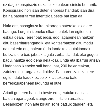
ez dago konspirazio eukaliptiko batean sinistu beharrik.
K
onspirazio hori izan duten enpresa handiak izan dira,
baina baserritarren intentzioa beste bat izan da.
Hala ere, basogintza iraunkorrago baterako tokia ere
badago. Lurgaia izeneko elkarte batek lan egiten du
eskualdean. Terrenoak erosi, edo lagapenean hartzen
ditu baserritarrengandik, eta kontserbatzen ditu modu
natural edo originalean (edo landaketa autoktonoak
bultzatu ere bai, jabeak lagata zerbait landatzeko gogoa
badu, haritza edo dena delakoa). Unda eta Ibarruri artean
Undabaso izeneko sail handi bat, 200 hektareakoa,
zaintzen du Lurgaiak adibidez. Faunaren zaintzan ere
egiten dute hauek; zapo txiki autoktono baten
berreskurapenean lagundu ei dute.
Artadi guneren bat edo beste ere geratuko da, sasoi
batean ugariagoak izango ziren. Haien arrastoa,
Besangizen, non arte bikain solte batzuk dauden, eta