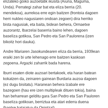
elizateko goiko auzoetatik ikusita (Aiuria, Maguma,
Unda). Perrategi zahar bat eta eliza berria (20.
mendekoa), aurrekoa erre egin baitzen (frontoia dagoen
herri nukleo nagusiaren ondoan zegoen) dira herriko
bista nagusiak, eta baita, bidean behera,
Ormaetxe
auzorantz, Ibarzelai baserria baino lehen, dagoen
baseliza gotikoa, San Pedro eta San Paulorena (izen
bikoitz hori dauka).
Andre Mariaren Jasokundearen eliza da berria, 1939ean
eraiki zen bi urte lehenago erre baitzen kaskoan
zegoena. Argazki zaharrik bada harena.
Iburri esaten diote auzoari bertakoek, eta haran batean
kokatzen da, zeinaren gainean Burdaria auzoa dagoen
(ez dugu bisitatu). Haranean behera Izabale ere
bazegoen (hau ere izen multipleak dituen tokia), baina
han beharrean gelditu gara San Pedro eta San Pauloren
baseliza gotikoan, berriztua eta atari ederra duena
(hantxe bataiatua da Onintza!)