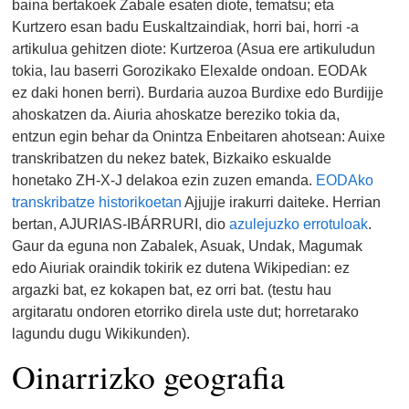
baina bertakoek Zabale esaten diote, tematsu; eta
Kurtzero esan badu Euskaltzaindiak, horri bai, horri -a
artikulua gehitzen diote: Kurtzeroa (Asua ere artikuludun
tokia, lau baserri Gorozikako Elexalde ondoan. EODAk
ez daki honen berri). Burdaria auzoa Burdixe edo Burdijje
ahoskatzen da. Aiuria ahoskatze bereziko tokia da,
entzun egin behar da Onintza Enbeitaren ahotsean: Auixe
transkribatzen du nekez batek, Bizkaiko eskualde
honetako ZH-X-J delakoa ezin zuzen emanda.
EODAko
transkribatze historikoetan
Ajjujje irakurri daiteke. Herrian
bertan, AJURIAS-IBÁRRURI, dio
azulejuzko errotuloak
.
Gaur da eguna non Zabalek, Asuak, Undak, Magumak
edo Aiuriak oraindik tokirik ez dutena Wikipedian: ez
argazki bat, ez kokapen bat, ez orri bat. (testu hau
argitaratu ondoren etorriko direla uste dut; horretarako
lagundu dugu Wikikunden).
Oinarrizko geografia