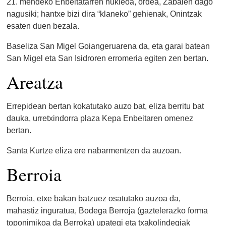
21. mendeko Enbeitatarren nukleoa, ordea, Zabalen dago
nagusiki; hantxe bizi dira “klaneko” gehienak, Onintzak
esaten duen bezala.
Baseliza San Migel Goiangeruarena da, eta garai batean
San Migel eta San Isidroren erromeria egiten zen bertan.
Areatza
Errepidean bertan kokatutako auzo bat, eliza berritu bat
dauka, urretxindorra plaza Kepa Enbeitaren omenez
bertan.
Santa Kurtze eliza ere nabarmentzen da auzoan.
Berroia
Berroia, etxe bakan batzuez osatutako auzoa da,
mahastiz inguratua, Bodega Berroja (gaztelerazko forma
toponimikoa da Berroka) upategi eta txakolindegiak