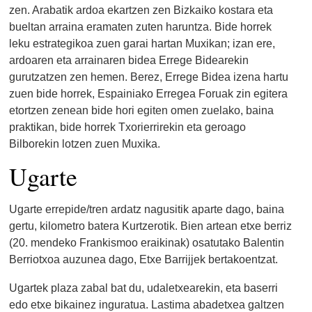
zen. Arabatik ardoa ekartzen zen Bizkaiko kostara eta
bueltan arraina eramaten zuten haruntza. Bide horrek
leku estrategikoa zuen garai hartan Muxikan; izan ere,
ardoaren eta arrainaren bidea Errege Bidearekin
gurutzatzen zen hemen. Berez, Errege Bidea izena hartu
zuen bide horrek, Espainiako Erregea Foruak zin egitera
etortzen zenean bide hori egiten omen zuelako, baina
praktikan, bide horrek Txorierrirekin eta geroago
Bilborekin lotzen zuen Muxika.
Ugarte
Ugarte errepide/tren ardatz nagusitik aparte dago, baina
gertu, kilometro batera Kurtzerotik. Bien artean etxe berriz
(20. mendeko Frankismoo eraikinak) osatutako Balentin
Berriotxoa auzunea dago, Etxe Barrijjek bertakoentzat.
Ugartek plaza zabal bat du, udaletxearekin, eta baserri
edo etxe bikainez inguratua. Lastima abadetxea galtzen