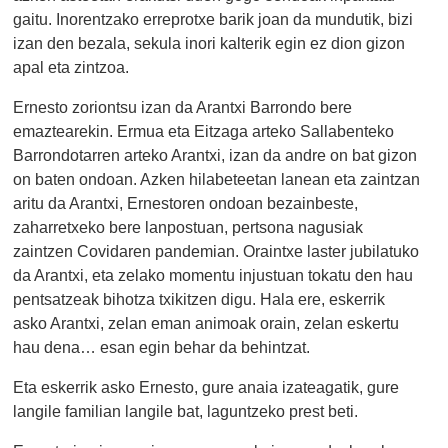
gaitu. Inorentzako erreprotxe barik joan da mundutik, bizi
izan den bezala, sekula inori kalterik egin ez dion gizon
apal eta zintzoa.
Ernesto zoriontsu izan da Arantxi Barrondo bere
emaztearekin. Ermua eta Eitzaga arteko Sallabenteko
Barrondotarren arteko Arantxi, izan da andre on bat gizon
on baten ondoan. Azken hilabeteetan lanean eta zaintzan
aritu da Arantxi, Ernestoren ondoan bezainbeste,
zaharretxeko bere lanpostuan, pertsona nagusiak
zaintzen Covidaren pandemian. Oraintxe laster jubilatuko
da Arantxi, eta zelako momentu injustuan tokatu den hau
pentsatzeak bihotza txikitzen digu. Hala ere, eskerrik
asko Arantxi, zelan eman animoak orain, zelan eskertu
hau dena… esan egin behar da behintzat.
Eta eskerrik asko Ernesto, gure anaia izateagatik, gure
langile familian langile bat, laguntzeko prest beti.