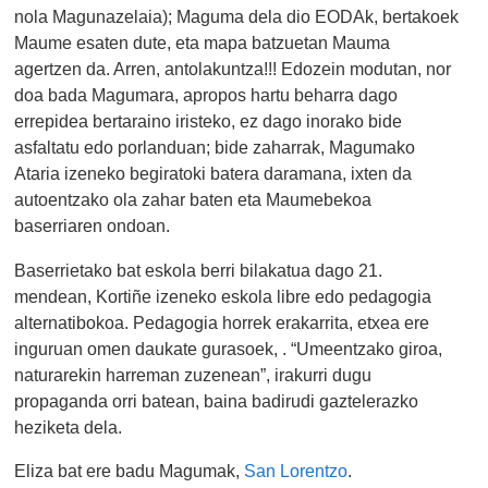
nola Magunazelaia); Maguma dela dio EODAk, bertakoek
Maume esaten dute, eta mapa batzuetan Mauma
agertzen da. Arren, antolakuntza!!! Edozein modutan, nor
doa bada Magumara, apropos hartu beharra dago
errepidea bertaraino iristeko, ez dago inorako bide
asfaltatu edo porlanduan; bide zaharrak, Magumako
Ataria izeneko begiratoki batera daramana, ixten da
autoentzako ola zahar baten eta Maumebekoa
baserriaren ondoan.
Baserrietako bat eskola berri bilakatua dago 21.
mendean, Kortiñe izeneko eskola libre edo pedagogia
alternatibokoa. Pedagogia horrek erakarrita, etxea ere
inguruan omen daukate gurasoek, . “
Umeentzako giroa,
naturarekin harreman zuzenean”, irakurri dugu
propaganda orri batean, baina badirudi gaztelerazko
heziketa dela.
Eliza bat ere badu Magumak,
San Lorentzo
.