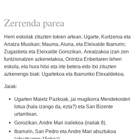
Zerrenda parea
Herri eskolak zituzten tokien artean,
Ugarte, Kurtzeroa eta
Ariatza Muxikan; Mauma, Aiuria, eta Eleixalde Ibarrurin;
Zugastieta eta Eleixalde Gorozikan.
Areatzakoa izan zen
funtzionatzen azkenetakoa, Onintza Enbeitaren lehen
eskola, eta hura hitxi eta irte betera-edo
itxi zituzten
azkenengo biak: Ugartekoa eta Ibarruriko Elexaldekoa.
Jaiak:
Ugarten Maietz Pazkoak, jai mugikorra Mendekosteri
lotua (hala izango da, ezta?) eta San Bizente
urtarrilean.
Gorozikan, Andre Mari irailekoa (irailak 8).
Ibarrurin, San Pedro eta Andre Mari abuztukoa
(abuztuaren 15ekoa)