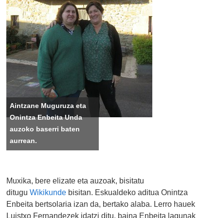
Aintzane Muguruza eta
Onintza Enbeita Unda
auzoko baserri baten
aurrean.
Muxika, bere elizate eta auzoak, bisitatu
ditugu
Wikikunde
bisitan. Eskualdeko aditua Onintza
Enbeita bertsolaria izan da, bertako alaba.
Lerro hauek
Luistxo Fernandezek idatzi ditu, baina Enbeita lagunak