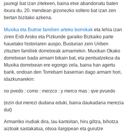
jauregi bat izan zitekeen, baina etxe abandonatu baten
itxura du. 20. mendean gizonezko soltero bat izan zen
bertan bizitako azkena.
Muxika eta Butroe familien arteko borrokak
eta lehia izan
ziren Erdi Aroko eta Pizkunde garaiko Bizkaiko parte
hauetako historiaren auspo, Busturian zein Uriben
zituzten familiek dorretxeak armarriekin. Muxikan Okako
dorretxean bada armarri bikain bat, eta pentsatzekoa da
Muxika dorretxean ere egongo zela, baina han agertu
barik, ondoan den Torrebarri baserrian dago armarri hori,
idazkunarekin:
no pvedo : como : merzco : y merco mas : qve pvuedo
(ezin dut merezi dudana eduki, baina daukadana merezia
dut)
Armarriko irudiak dira, lau kantoitan, hiru giltza, bihotza
aiztoak sastakatua, otsoa ilargipean eta gurutze