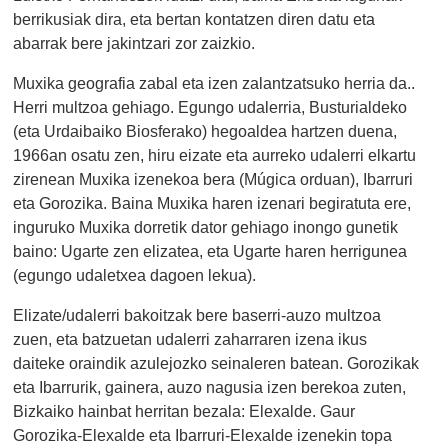
berrikusiak dira, eta bertan kontatzen diren datu eta
abarrak bere jakintzari zor zaizkio.
Muxika geografia zabal eta izen zalantzatsuko herria da..
Herri multzoa gehiago. Egungo udalerria, Busturialdeko
(eta Urdaibaiko Biosferako) hegoaldea hartzen duena,
1966an osatu zen, hiru eizate eta aurreko udalerri elkartu
zirenean Muxika izenekoa bera (Múgica orduan), Ibarruri
eta Gorozika. Baina Muxika haren izenari begiratuta ere,
inguruko Muxika dorretik dator gehiago inongo gunetik
baino: Ugarte zen elizatea, eta Ugarte haren herrigunea
(egungo udaletxea dagoen lekua).
Elizate/udalerri bakoitzak bere baserri-auzo multzoa
zuen, eta batzuetan udalerri zaharraren izena ikus
daiteke oraindik azulejozko seinaleren batean. Gorozikak
eta Ibarrurik, gainera, auzo nagusia izen berekoa zuten,
Bizkaiko hainbat herritan bezala: Elexalde. Gaur
Gorozika-Elexalde eta Ibarruri-Elexalde izenekin topa