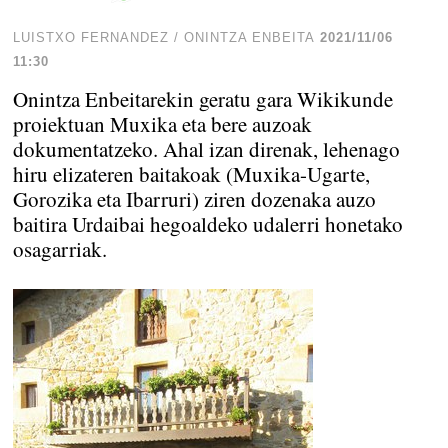
LUISTXO FERNANDEZ / ONINTZA ENBEITA
2021/11/06
11:30
Onintza Enbeitarekin geratu gara Wikikunde
proiektuan Muxika eta bere auzoak
dokumentatzeko. Ahal izan direnak, lehenago
hiru elizateren baitakoak (Muxika-Ugarte,
Gorozika eta Ibarruri) ziren dozenaka auzo
baitira Urdaibai hegoaldeko udalerri honetako
osagarriak.