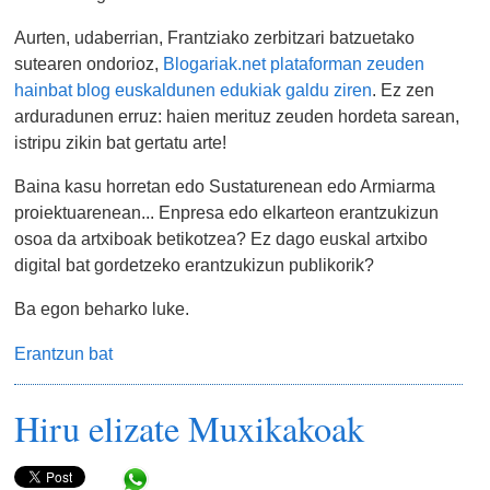
Aurten, udaberrian, Frantziako zerbitzari batzuetako
sutearen ondorioz,
Blogariak.net plataforman zeuden
hainbat blog euskaldunen edukiak galdu ziren
. Ez zen
arduradunen erruz: haien merituz zeuden hordeta sarean,
istripu zikin bat gertatu arte!
Baina kasu horretan edo Sustaturenean edo Armiarma
proiektuarenean... Enpresa edo elkarteon erantzukizun
osoa da artxiboak betikotzea? Ez dago euskal artxibo
digital bat gordetzeko erantzukizun publikorik?
Ba egon beharko luke.
Erantzun bat
Hiru elizate Muxikakoak
Share in WhatsApp