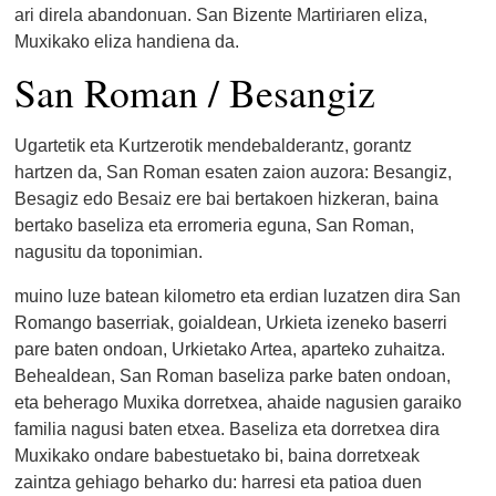
ari direla abandonuan. San Bizente Martiriaren eliza,
Muxikako eliza handiena da.
San Roman / Besangiz
Ugartetik eta Kurtzerotik mendebalderantz, gorantz
hartzen da, San Roman esaten zaion auzora: Besangiz,
Besagiz edo Besaiz ere bai bertakoen hizkeran, baina
bertako baseliza eta erromeria eguna, San Roman,
nagusitu da toponimian.
muino luze batean kilometro eta erdian luzatzen dira San
Romango baserriak, goialdean, Urkieta izeneko baserri
pare baten ondoan, Urkietako Artea, aparteko zuhaitza.
Behealdean, San Roman baseliza parke baten ondoan,
eta beherago Muxika dorretxea, ahaide nagusien garaiko
familia nagusi baten etxea. Baseliza eta dorretxea dira
Muxikako ondare babestuetako bi, baina dorretxeak
zaintza gehiago beharko du: harresi eta patioa duen