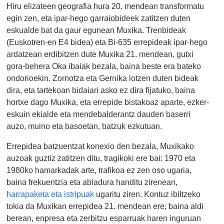
Hiru elizateen geografia hura 20. mendean transformatu
egin zen, eta ipar-hego garraiobideek zatitzen duten
eskualde bat da gaur egunean Muxika. Trenbideak
(Euskotren-en E4 bidea) eta Bi-635 errepideak ipar-hego
ardatzean erdibitzen dute Muxika 21. mendean, gutxi
gora-behera Oka ibaiak bezala, baina beste era bateko
ondorioekin. Zornotza eta Gernika lotzen duten bideak
dira, eta tartekoan bidaiari asko ez dira fijatuko, baina
hortxe dago Muxika, eta errepide bistakoaz aparte, ezker-
eskuin ekialde eta mendebalderantz dauden baserri
auzo, muino eta basoetan, batzuk ezkutuan.
Errepidea batzuentzat konexio den bezala, Muxikako
auzoak guztiz zatitzen ditu, tragikoki ere bai: 1970 eta
1980ko hamarkadak arte, trafikoa ez zen oso ugaria,
baina frekuentzia eta abiadura handitu zirenean,
harrapaketa eta istripuak
ugaritu ziren. Kontuz ibiltzeko
tokia da Muxikan errepidea 21. mendean ere; baina aldi
berean, enpresa eta zerbitzu esparruak haren inguruan