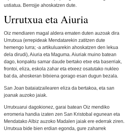
ustiatua.
Berrojje
ahoskatzen dute.
Urrutxua eta Aiuria
Oiz mendiaren magal aldera ematen duten auzoak dira
Urrutxua (errepideak Mendatarekin zatitzen dute
hemengo lurra; -a artikuluarekin ahoskatzen den lekua
dela dirudi), Aiuria eta Maguma. Aiuriak muino batean
dago, konpaktu samar daude bertako etxe eta baserriak,
frontoi, eliza, eskola zahar eta etxeez osatutako nukleo
bat da, ahoskeran bitxiena gorago esan dugun bezala.
San Joan bataiatzailearen eliza da bertakoa, eta san
joanak auzoko jaiak.
Urrutxuarui dagokionez, g
arai batean Oiz mendiko
erromeria handia izaten zen San Kristobal egunean eta
Mendatako Albiz auzoko Madalen jaiak ere ederrak ziren.
Urrutxua bide bien erdian egonda, gure zaharrek