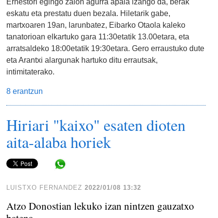
Ernestori egingo zaion agurra apala izango da, berak
eskatu eta prestatu duen bezala. Hiletarik gabe,
martxoaren 19an, larunbatez, Eibarko Otaola kaleko
tanatorioan elkartuko gara 11:30etatik 13.00etara, eta
arratsaldeko 18:00etatik 19:30etara. Gero erraustuko dute
eta Arantxi alargunak hartuko ditu errautsak,
intimitaterako.
8 erantzun
Hiriari "kaixo" esaten dioten
aita-alaba horiek
Share in WhatsApp
LUISTXO FERNANDEZ
2022/01/08 13:32
Atzo Donostian lekuko izan nintzen gauzatxo
batena.