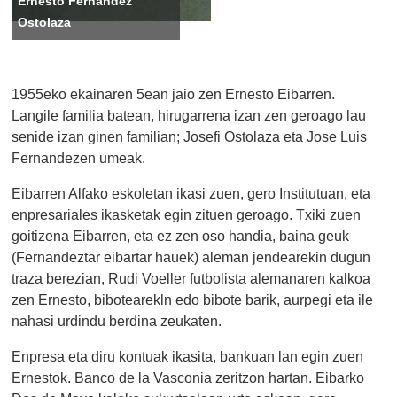
Ernesto Fernandez
Ostolaza
1955eko ekainaren 5ean jaio zen Ernesto Eibarren.
Langile familia batean, hirugarrena izan zen geroago lau
senide izan ginen familian; Josefi Ostolaza eta Jose Luis
Fernandezen umeak.
Eibarren Alfako eskoletan ikasi zuen, gero Institutuan, eta
enpresariales ikasketak egin zituen geroago. Txiki zuen
goitizena Eibarren, eta ez zen oso handia, baina geuk
(Fernandeztar eibartar hauek) aleman jendearekin dugun
traza berezian, Rudi Voeller futbolista alemanaren kalkoa
zen Ernesto, bibotearekln edo bibote barik, aurpegi eta ile
nahasi urdindu berdina zeukaten.
Enpresa eta diru kontuak ikasita, bankuan lan egin zuen
Ernestok. Banco de la Vasconia zeritzon hartan. Eibarko