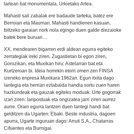
tartean bat monumentala, Urkietako Artea.
Mahasti sail zabalak ere badaude tarteka, batez ere
Berroian eta Mauman. Mahasti handienen kasuan,
biltzeko garaian nork nola egingo duen galde diezaioke
batek bere buruari…
XX. mendearen bigarren erdi aldean egurra egiteko
zerrategiak ireki ziren. Zugastietan bi egon ziren,
Gorozikan, eta Muxikan hiru: Astelarran bat eta
Kurtzeroan bi. Ideia horrekin etorri omen zen FINSA
izeneko enpresa Muxikara 1962an. Egun itxita dago
lantegia eta herrian eztabaida handia sortu zuen haren
hazkundeak eta gauzak egiteko moduak. Urte gogorrak
izan ziren: lanpostuak eta ongizatea jarri ziren aurrez
aurre. Orain egurra lantzen duen lantegi handi bat
gelditzen da Ugarten: Ebaki. Beste industria, dagoen
apurra, Ugarte inguruan dago: Arruti S.A., Chatarras
Cifuentes eta Burnigai.