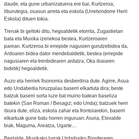
daude, eta gune urbanizatuena ere bai, Kurtzeroa,
liburutegia, osasun arreta eta eskola (Urretxindorre Herri
Eskola) dituen tokia.
Trenak bi geltoki ditu, hegoaldetik etorrita, Zugastietan
bata eta Muxika izenekoa bestea, Kurtzeroaren
parean.
Kurtzeroa bi errepide nagusien gurutzebidea da,
Ardoaren bidea dator mendebaldetik, bestea (errepide
nagusiaren eta trenbidearen ardatza, Oka ibaiaren
bidetik) hegoaldetik.
Auzo eta herriek fisonomia desberdina dute. Agirre, Asua
edo Undabeitia hiruzpalau baserri elkartuta dira; beste
batzuk baserri sorta luze bat muino batean baseliza
batekin (San Roman / Besagiz; edo Unda); batzuek herri
itxura dute, eliza, eskola zahar eta frontoiarekin, baserri
elkartuak gune batu horren inguruan: Aiuria, Elexalde
biak, Maguma, Areatza, Ugarte…
Bestalde, Muxikako lurrak Urdaibaiko Biosferaren