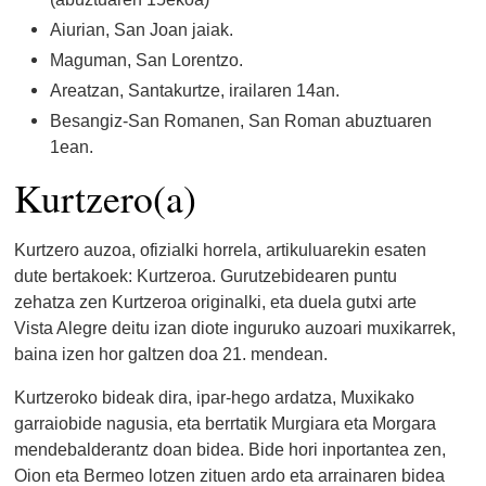
Aiurian, San Joan jaiak.
Maguman, San Lorentzo.
Areatzan, Santakurtze, irailaren 14an.
Besangiz-San Romanen, San Roman abuztuaren
1ean.
Kurtzero(a)
Kurtzero auzoa, ofizialki horrela, artikuluarekin esaten
dute bertakoek: Kurtzeroa. Gurutzebidearen puntu
zehatza zen Kurtzeroa originalki, eta duela gutxi arte
Vista Alegre deitu izan diote inguruko auzoari muxikarrek,
baina izen hor galtzen doa 21. mendean.
Kurtzeroko bideak dira, ipar-hego ardatza, Muxikako
garraiobide nagusia, eta berrtatik Murgiara eta Morgara
mendebalderantz doan bidea. Bide hori inportantea zen
,
Oion eta Bermeo lotzen zituen ardo eta arrainaren bidea