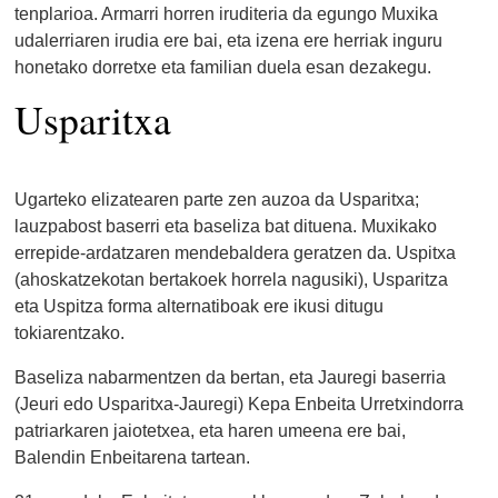
tenplarioa. Armarri horren iruditeria da egungo Muxika
udalerriaren irudia ere bai, eta izena ere herriak inguru
honetako dorretxe eta familian duela esan dezakegu.
Usparitxa
Ugarteko elizatearen parte zen auzoa da Usparitxa;
lauzpabost baserri eta baseliza bat dituena. Muxikako
errepide-ardatzaren mendebaldera geratzen da. Uspitxa
(ahoskatzekotan bertakoek horrela nagusiki), Usparitza
eta Uspitza forma alternatiboak ere ikusi ditugu
tokiarentzako.
Baseliza nabarmentzen da bertan, eta Jauregi baserria
(Jeuri edo Usparitxa-Jauregi) Kepa Enbeita Urretxindorra
patriarkaren jaiotetxea, eta haren umeena ere bai,
Balendin Enbeitarena tartean.