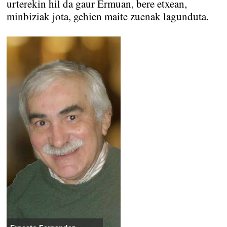
urterekin hil da gaur Ermuan, bere etxean,
minbiziak jota, gehien maite zuenak lagunduta.