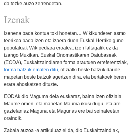
daitezke auzo zerrendetan.
Izenak
Izenena bada kontua toki honetan… Wikikunderen asmo
teorikoa bada izen eta izaera duen Euskal Herriko gune
populatuak Wikipediara eroatea, izen faltagatik ez da
izango Muxikan. Euskal Onomastikaren Datubaseak
(EODA), Euskaltzaindiaren forma arautuen erreferentziak,
forma batzuk ematen ditu
, ofizialki beste batzuk daude,
mapetan beste batzuk agertzen dira, eta bertakoek beren
erara ahoskatzen dituzte.
EODAk dio Maguma dela euskaraz, baina izen ofiziala
Maume omen, eta mapetan Mauma ikusi dugu, eta are
gaztelaniaz Maguna eta Magunas ere bai seinaleetan
oraindik.
Zabala auzoa -a artikuluaz ei da, dio Euskaltzaindiak,