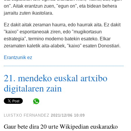
on". Aitak erantzun zuen, "egun on", eta bidean behera
jarraitu zuten ikastolara.
Ez dakit aitak zeraman haurra, edo haurrak aita. Ez dakit
"kaixo" espontaneoak ziren, edo "mugikortasun
estrategia", termino moderno batekin esateko. Elkar
zeramaten kaletik aita-alabek, "kaixo" esaten Donostiari.
Erantzunik ez
21. mendeko euskal artxibo
digitalaren zain
Share in WhatsApp
LUISTXO FERNANDEZ
2021/12/06 10:09
Gaur bete dira 20 urte Wikipedian euskarazko