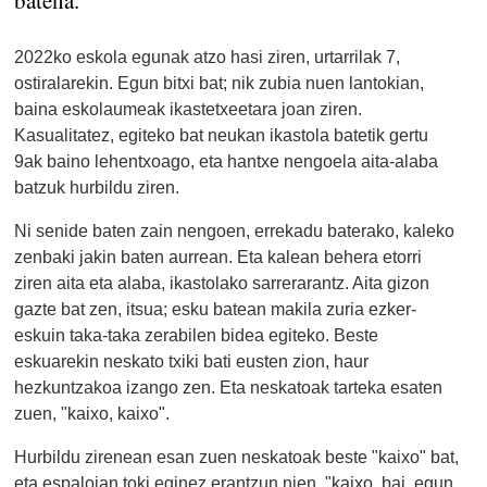
2022ko eskola egunak atzo hasi ziren, urtarrilak 7,
ostiralarekin. Egun bitxi bat; nik zubia nuen lantokian,
baina eskolaumeak ikastetxeetara joan ziren.
Kasualitatez, egiteko bat neukan ikastola batetik gertu
9ak baino lehentxoago, eta hantxe nengoela aita-alaba
batzuk hurbildu ziren.
Ni senide baten zain nengoen, errekadu baterako, kaleko
zenbaki jakin baten aurrean. Eta kalean behera etorri
ziren aita eta alaba, ikastolako sarrerarantz. Aita gizon
gazte bat zen, itsua; esku batean makila zuria ezker-
eskuin taka-taka zerabilen bidea egiteko. Beste
eskuarekin neskato txiki bati eusten zion, haur
hezkuntzakoa izango zen. Eta neskatoak tarteka esaten
zuen, "kaixo, kaixo".
Hurbildu zirenean esan zuen neskatoak beste "kaixo" bat,
eta espaloian toki eginez erantzun nien, "kaixo, bai, egun