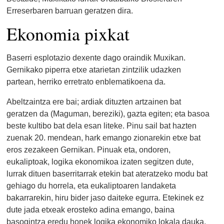
Erreserbaren barruan geratzen dira.
Ekonomia pixkat
Baserri esplotazio dexente dago oraindik Muxikan.
Gernikako piperra etxe atarietan zintzilik udazken
partean, herriko erretrato enblematikoena da.
Abeltzaintza ere bai; ardiak dituzten artzainen bat
geratzen da (Maguman, bereziki), gazta egiten; eta basoa
beste kultibo bat dela esan liteke. Pinu sail bat hazten
zuenak 20. mendean, hark emango zionarekin etxe bat
eros zezakeen Gernikan. Pinuak eta, ondoren,
eukaliptoak, logika ekonomikoa izaten segitzen dute,
lurrak dituen baserritarrak etekin bat ateratzeko modu bat
gehiago du horrela, eta eukaliptoaren landaketa
bakarrarekin, hiru bider jaso daiteke egurra. Etekinek ez
dute jada etxeak erosteko adina emango, baina
basogintza eredu honek logika ekonomiko lokala dauka,