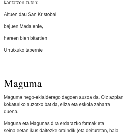
kantatzen zuten:
Altuen dau San Kristobal
bajuen Madalenie,
hareen bien bitartien
Urrutxuko tabernie
Maguma
Maguma hego-ekialderago dagoen auzoa da. Oiz azpian
kokaturiko auzotxo bat da, eliza eta eskola zaharra
duena.
Maguna eta Magunas dira erdarazko formak eta
seinaleetan ikus daitezke oraindik (eta deituretan, hala