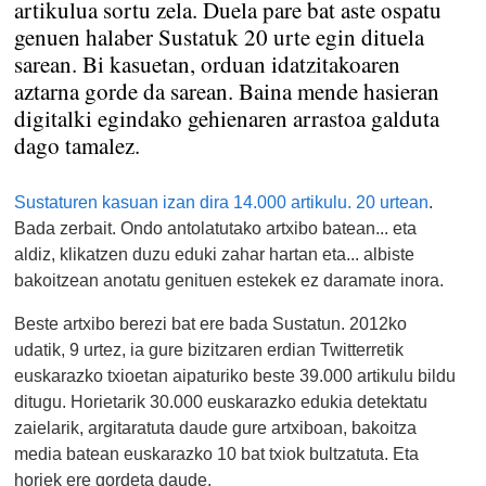
artikulua sortu zela. Duela pare bat aste ospatu
genuen halaber Sustatuk 20 urte egin dituela
sarean. Bi kasuetan, orduan idatzitakoaren
aztarna gorde da sarean. Baina mende hasieran
digitalki egindako gehienaren arrastoa galduta
dago tamalez.
Sustaturen kasuan izan dira 14.000 artikulu. 20 urtean
.
Bada zerbait. Ondo antolatutako artxibo batean... eta
aldiz, klikatzen duzu eduki zahar hartan eta... albiste
bakoitzean anotatu genituen estekek ez daramate inora.
Beste artxibo berezi bat ere bada Sustatun.
2012ko
udatik, 9 urtez, ia gure bizitzaren erdian Twitterretik
euskarazko txioetan aipaturiko beste 39.000 artikulu bildu
ditugu. Horietarik 30.000 euskarazko edukia detektatu
zaielarik, argitaratuta daude gure artxiboan, bakoitza
media batean euskarazko 10 bat txiok bultzatuta. Eta
horiek ere gordeta daude.