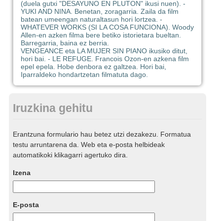
(duela gutxi "DESAYUNO EN PLUTON" ikusi nuen). -
YUKI AND NINA. Benetan, zoragarria. Zaila da film
batean umeengan naturaltasun hori lortzea. -
WHATEVER WORKS (SI LA COSA FUNCIONA). Woody
Allen-en azken filma bere betiko istorietara bueltan.
Barregarria, baina ez berria.
VENGEANCE eta LA MUJER SIN PIANO ikusiko ditut,
hori bai. - LE REFUGE. Francois Ozon-en azkena film
epel epela. Hobe denbora ez galtzea. Hori bai,
Iparraldeko hondartzetan filmatuta dago.
Iruzkina gehitu
Erantzuna formulario hau betez utzi dezakezu. Formatua
testu arruntarena da. Web eta e-posta helbideak
automatikoki klikagarri agertuko dira.
Izena
E-posta