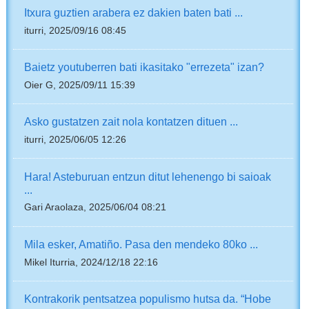
Itxura guztien arabera ez dakien baten bati ...
iturri, 2025/09/16 08:45
Baietz youtuberren bati ikasitako "errezeta" izan?
Oier G, 2025/09/11 15:39
Asko gustatzen zait nola kontatzen dituen ...
iturri, 2025/06/05 12:26
Hara! Asteburuan entzun ditut lehenengo bi saioak
...
Gari Araolaza, 2025/06/04 08:21
Mila esker, Amatiño. Pasa den mendeko 80ko ...
Mikel Iturria, 2024/12/18 22:16
Kontrakorik pentsatzea populismo hutsa da. “Hobe