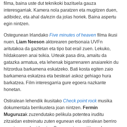
filma, baina uste dut teknikoki bazituela gauza
interesgarriak. Kamera nola paratzen eta mugitzen duen,
adibidez, eta ahal da/ezin da jolas horiek. Baina aspertu
egin nintzen.
Ostegunean Irlandako
Five minutes of heaven
filma ikusi
nuen.
Liam Neeson
aktorearen pertsonaia UVFn
aritutakoa da gaztetan eta tipo bat erail zuen. Lekuko,
hildakoaren anai txikia. Urteak pasa dira, amaitu da
gatazka armatua, eta lehenak bigarrenaren anaiarekin du
hitzordua barkamena eskatzeko. Bati kosta egiten zaio
barkamena eskatzea eta besteari askoz gehiago hura
barkatzea. Film interesgarria gure egoera nazkante
honetan.
Ostiralean lehendik ikusitako
Check point rock
musika
dokumentala berrikustera joan nintzen.
Fermin
Muguruza
k zuzendutako pelikula potentea iruditu
zitzaidan estreinatu zuten egunean eta ostiralean berriro