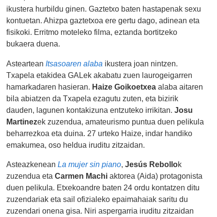
ikustera hurbildu ginen. Gaztetxo baten hastapenak sexu
kontuetan. Ahizpa gaztetxoa ere gertu dago, adinean eta
fisikoki. Erritmo moteleko filma, eztanda bortitzeko
bukaera duena.
Asteartean
Itsasoaren alaba
ikustera joan nintzen.
Txapela etakidea GALek akabatu zuen laurogeigarren
hamarkadaren hasieran.
Haize Goikoetxea
alaba aitaren
bila abiatzen da Txapela ezagutu zuten, eta bizirik
dauden, lagunen kontakizuna entzuteko irrikitan.
Josu
Martinez
ek zuzendua, amateurismo puntua duen pelikula
beharrezkoa eta duina. 27 urteko Haize, indar handiko
emakumea, oso heldua iruditu zitzaidan.
Asteazkenean
La mujer sin piano
,
Jesús Rebollo
k
zuzendua eta
Carmen Machi
aktorea (Aida) protagonista
duen pelikula. Etxekoandre baten 24 ordu kontatzen ditu
zuzendariak eta sail ofizialeko epaimahaiak saritu du
zuzendari onena gisa. Niri aspergarria iruditu zitzaidan