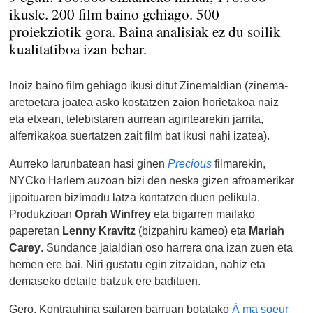
ikusle. 200 film baino gehiago. 500
proiekziotik gora. Baina analisiak ez du soilik
kualitatiboa izan behar.
Inoiz baino film gehiago ikusi ditut Zinemaldian (zinema-
aretoetara joatea asko kostatzen zaion horietakoa naiz
eta etxean, telebistaren aurrean agintearekin jarrita,
alferrikakoa suertatzen zait film bat ikusi nahi izatea).
Aurreko larunbatean hasi ginen
Precious
filmarekin,
NYCko Harlem auzoan bizi den neska gizen afroamerikar
jipoituaren bizimodu latza kontatzen duen pelikula.
Produkzioan
Oprah Winfrey
eta bigarren mailako
paperetan
Lenny Kravitz
(bizpahiru kameo) eta
Mariah
Carey
. Sundance jaialdian oso harrera ona izan zuen eta
hemen ere bai. Niri gustatu egin zitzaidan, nahiz eta
demaseko detaile batzuk ere badituen.
Gero, Kontrauhina sailaren barruan botatako
À ma soeur