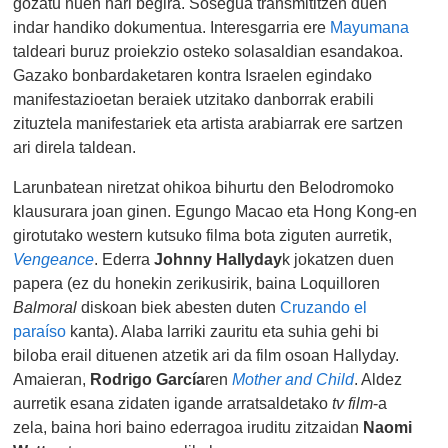
gozatu nuen hari begira. Sosegua transmititzen duen
indar handiko dokumentua. Interesgarria ere
Mayumana
taldeari buruz proiekzio osteko solasaldian esandakoa.
Gazako bonbardaketaren kontra Israelen egindako
manifestazioetan beraiek utzitako danborrak erabili
zituztela manifestariek eta artista arabiarrak ere sartzen
ari direla taldean.
Larunbatean niretzat ohikoa bihurtu den Belodromoko
klausurara joan ginen. Egungo Macao eta Hong Kong-en
girotutako western kutsuko filma bota ziguten aurretik,
Vengeance
. Ederra
Johnny Hallyday
k jokatzen duen
papera (ez du honekin zerikusirik, baina Loquilloren
Balmoral
diskoan biek abesten duten
Cruzando el
paraíso
kanta). Alaba larriki zauritu eta suhia gehi bi
biloba erail dituenen atzetik ari da film osoan Hallyday.
Amaieran,
Rodrigo García
ren
Mother and Child
. Aldez
aurretik esana zidaten igande arratsaldetako
tv film
-a
zela, baina hori baino ederragoa iruditu zitzaidan
Naomi