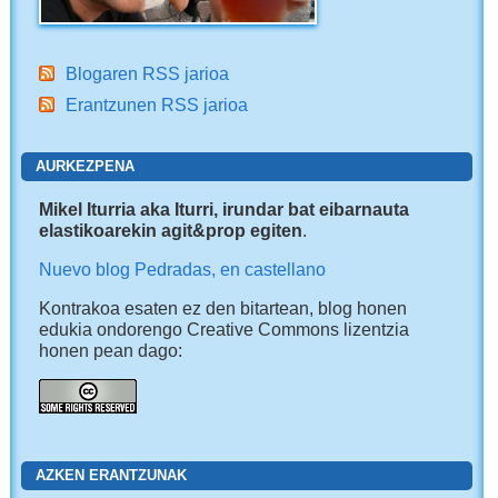
Blogaren RSS jarioa
Erantzunen RSS jarioa
AURKEZPENA
Mikel Iturria aka Iturri, irundar bat eibarnauta
elastikoarekin agit&prop egiten
.
Nuevo blog Pedradas, en castellano
Kontrakoa esaten ez den bitartean, blog honen
edukia ondorengo Creative Commons lizentzia
honen pean dago:
AZKEN ERANTZUNAK