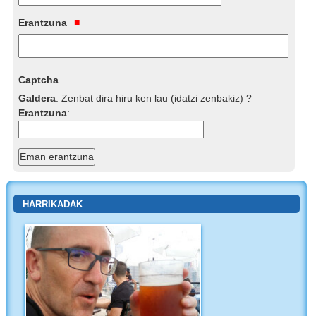
Erantzuna
Captcha
Galdera
:
Zenbat dira hiru ken lau (idatzi zenbakiz) ?
Erantzuna
:
HARRIKADAK