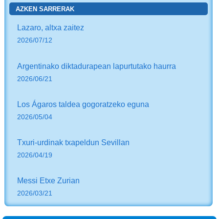
AZKEN SARRERAK
Lazaro, altxa zaitez
2026/07/12
Argentinako diktadurapean lapurtutako haurra
2026/06/21
Los Ágaros taldea gogoratzeko eguna
2026/05/04
Txuri-urdinak txapeldun Sevillan
2026/04/19
Messi Etxe Zurian
2026/03/21