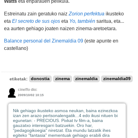
Watts
eta enparauen pelikula.
Estreinatu zain geratuko naiz
Zorion perfektua
ikusteko
eta
El secreto de sus ojos
eta
Yo, también
saritua, eta...
ea aurten gehiago joaten naizen zinema-aretoetara.
Balance personal del Zinemaldia 09
(este apunte en
castellano)
etiketak:
donostia
zinema
zinemaldia
zinemaldia09
cineffo dio:
2009/10/02 10:15
Nik gehiago ikusteko asmoa neukan, baina ezinezkoa
izan zen arazo pertsonalengatik...4 edo ikusi nituen bi
egunetan: - PRECIOUS. Pixkat tv film-a, baina
gauzatxo interesgarri batzuekin. Oro har,
"pedagogikoegia" niretzat. Eta mundu latzatik ihes
egiteko "fantasia" mementuak gehiago erabili dira