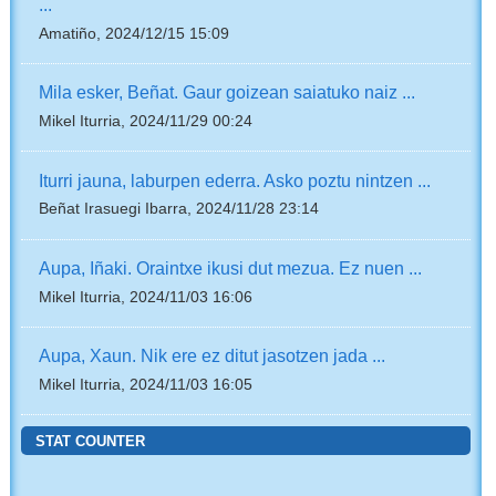
...
Amatiño, 2024/12/15 15:09
Mila esker, Beñat. Gaur goizean saiatuko naiz ...
Mikel Iturria, 2024/11/29 00:24
Iturri jauna, laburpen ederra. Asko poztu nintzen ...
Beñat Irasuegi Ibarra, 2024/11/28 23:14
Aupa, Iñaki. Oraintxe ikusi dut mezua. Ez nuen ...
Mikel Iturria, 2024/11/03 16:06
Aupa, Xaun. Nik ere ez ditut jasotzen jada ...
Mikel Iturria, 2024/11/03 16:05
STAT COUNTER