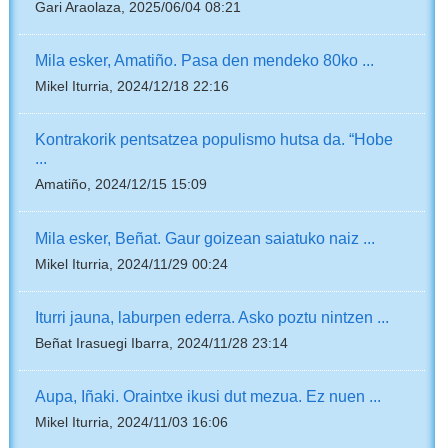
Gari Araolaza, 2025/06/04 08:21
Mila esker, Amatiño. Pasa den mendeko 80ko ...
Mikel Iturria, 2024/12/18 22:16
Kontrakorik pentsatzea populismo hutsa da. “Hobe
...
Amatiño, 2024/12/15 15:09
Mila esker, Beñat. Gaur goizean saiatuko naiz ...
Mikel Iturria, 2024/11/29 00:24
Iturri jauna, laburpen ederra. Asko poztu nintzen ...
Beñat Irasuegi Ibarra, 2024/11/28 23:14
Aupa, Iñaki. Oraintxe ikusi dut mezua. Ez nuen ...
Mikel Iturria, 2024/11/03 16:06