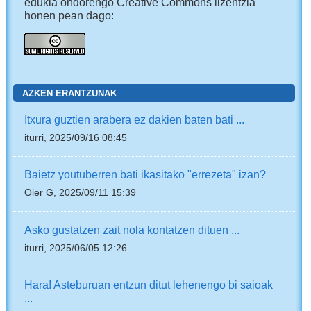
edukia ondorengo Creative Commons lizentzia
honen pean dago:
AZKEN ERANTZUNAK
Itxura guztien arabera ez dakien baten bati ...
iturri, 2025/09/16 08:45
Baietz youtuberren bati ikasitako "errezeta" izan?
Oier G, 2025/09/11 15:39
Asko gustatzen zait nola kontatzen dituen ...
iturri, 2025/06/05 12:26
Hara! Asteburuan entzun ditut lehenengo bi saioak
...