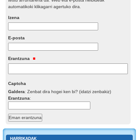
automatikoki klikagarri agertuko dira.
Izena
E-posta
Erantzuna
Captcha
Galdera
:
Zenbat dira hogei ken bi? (idatzi zenbakiz)
Erantzuna
:
HARRIKADAK