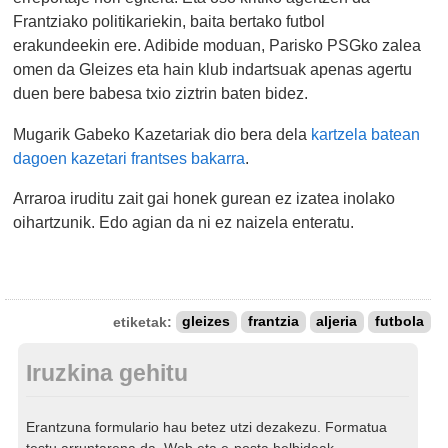
Frantziako politikariekin, baita bertako futbol
erakundeekin ere. Adibide moduan, Parisko PSGko zalea
omen da Gleizes eta hain klub indartsuak apenas agertu
duen bere babesa txio ziztrin baten bidez.
Mugarik Gabeko Kazetariak dio bera dela
kartzela batean
dagoen kazetari frantses bakarra
.
Arraroa iruditu zait gai honek gurean ez izatea inolako
oihartzunik. Edo agian da ni ez naizela enteratu.
etiketak:
gleizes
frantzia
aljeria
futbola
Iruzkina gehitu
Erantzuna formulario hau betez utzi dezakezu. Formatua
testu arruntarena da. Web eta e-posta helbideak