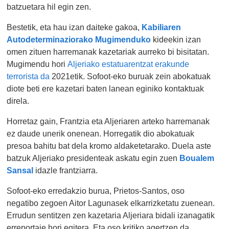
batzuetara hil egin zen.
Bestetik, eta hau izan daiteke gakoa,
Kabiliaren
Autodeterminaziorako Mugimenduko
kideekin izan
omen zituen harremanak kazetariak aurreko bi bisitatan.
Mugimendu hori
Aljeriako estatuarentzat erakunde
terrorista da
2021etik. Sofoot-eko buruak zein abokatuak
diote beti ere kazetari baten lanean eginiko kontaktuak
direla.
Horretaz gain, Frantzia eta Aljeriaren arteko harremanak
ez daude unerik onenean. Horregatik dio abokatuak
presoa bahitu bat dela kromo aldaketetarako. Duela aste
batzuk Aljeriako presidenteak askatu egin zuen
Boualem
Sansal
idazle frantziarra.
Sofoot-eko erredakzio burua, Prietos-Santos, oso
negatibo zegoen Aitor Lagunasek elkarrizketatu zuenean.
Errudun sentitzen zen kazetaria Aljeriara bidali izanagatik
erreportaje hori egitera. Eta oso kritiko agertzen da