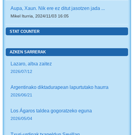
Aupa, Xaun. Nik ere ez ditut jasotzen jada ...
Mikel Iturria, 2024/11/03 16:05
STAT COUNTER
AZKEN SARRERAK
Lazaro, altxa zaitez
2026/07/12
Argentinako diktadurapean lapurtutako haurra
2026/06/21
Los Ágaros taldea gogoratzeko eguna
2026/05/04
Txuri-urdinak txapeldun Sevillan