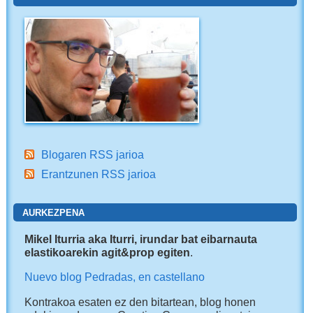
Blogaren RSS jarioa
Erantzunen RSS jarioa
AURKEZPENA
Mikel Iturria aka Iturri, irundar bat eibarnauta
elastikoarekin agit&prop egiten
.
Nuevo blog Pedradas, en castellano
Kontrakoa esaten ez den bitartean, blog honen