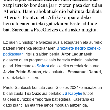
zazpi urteko kondena jarri zioten pasa den udan
Aljerian. Haren abokatuak dio bahituta daukala
Aljeriak. Frantzia eta Afrikako ipar aldeko
herrialdearen arteko gatazkaren beste adibide
bat. Sareetan #FreeGleizes ez da asko mugitu.
Ez nuen Christophe Gleizes auzia ezagutzen eta aurreko
batean Panenka aldizkariaren
Brazalete negro
izeneko
podkastean
iritsi zitzaidan berria.
Aitor Lagunas
ek
gidatzen duen programak saio berezia eskaini baitzion
gaiari. Horretarako
Sofoot
aldizkariko erredakzio burua,
Javier Prieto-Santos
, eta abokatua,
Emmanuel Daoud
,
elkarrizketatu zituen.
Prieto-Santosek kontatu zuen Gleizes 2024ko maiatzean
bidali zuela
Tizi Ouzou
ra bertako
JS Kabylie
futbol
taldeari buruzko erreportaje bat egitera. Kazetaria ez
dago plantillan eta free lance moduan aritzen da.