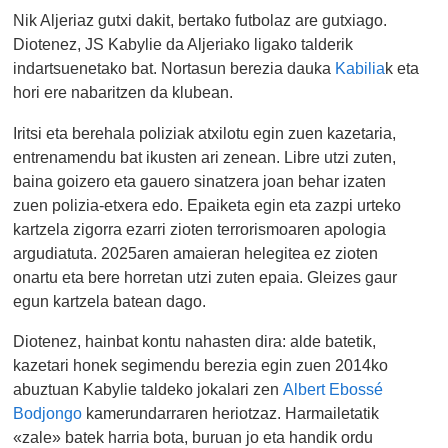
Nik Aljeriaz gutxi dakit, bertako futbolaz are gutxiago.
Diotenez, JS Kabylie da Aljeriako ligako talderik
indartsuenetako bat. Nortasun berezia dauka
Kabilia
k eta
hori ere nabaritzen da klubean.
Iritsi eta berehala poliziak atxilotu egin zuen kazetaria,
entrenamendu bat ikusten ari zenean. Libre utzi zuten,
baina goizero eta gauero sinatzera joan behar izaten
zuen polizia-etxera edo. Epaiketa egin eta zazpi urteko
kartzela zigorra ezarri zioten terrorismoaren apologia
argudiatuta. 2025aren amaieran helegitea ez zioten
onartu eta bere horretan utzi zuten epaia. Gleizes gaur
egun kartzela batean dago.
Diotenez, hainbat kontu nahasten dira: alde batetik,
kazetari honek segimendu berezia egin zuen 2014ko
abuztuan Kabylie taldeko jokalari zen
Albert Ebossé
Bodjongo
kamerundarraren heriotzaz. Harmailetatik
«zale» batek harria bota, buruan jo eta handik ordu