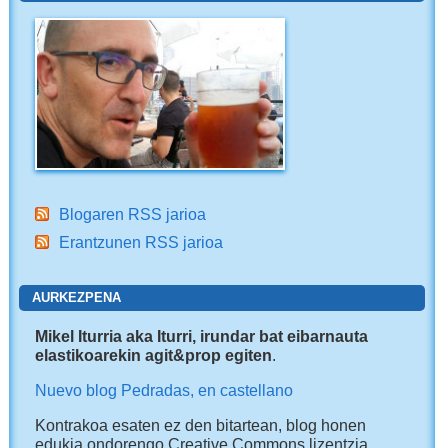
Blogaren RSS jarioa
Erantzunen RSS jarioa
AURKEZPENA
Mikel Iturria aka Iturri, irundar bat eibarnauta
elastikoarekin agit&prop egiten
.
Nuevo blog Pedradas, en castellano
Kontrakoa esaten ez den bitartean, blog honen
edukia ondorengo Creative Commons lizentzia