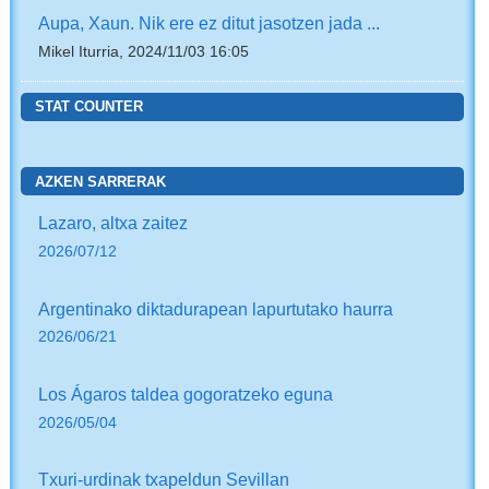
Aupa, Xaun. Nik ere ez ditut jasotzen jada ...
Mikel Iturria, 2024/11/03 16:05
STAT COUNTER
AZKEN SARRERAK
Lazaro, altxa zaitez
2026/07/12
Argentinako diktadurapean lapurtutako haurra
2026/06/21
Los Ágaros taldea gogoratzeko eguna
2026/05/04
Txuri-urdinak txapeldun Sevillan