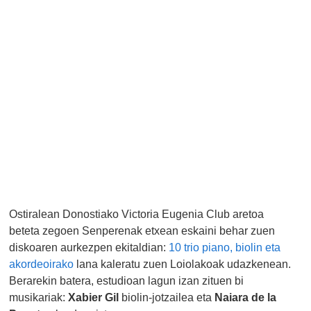
Ostiralean Donostiako Victoria Eugenia Club aretoa
beteta zegoen Senperenak etxean eskaini behar zuen
diskoaren aurkezpen ekitaldian:
10 trio piano, biolin eta
akordeoirako
lana kaleratu zuen Loiolakoak udazkenean.
Berarekin batera, estudioan lagun izan zituen bi
musikariak:
Xabier Gil
biolin-jotzailea eta
Naiara de la