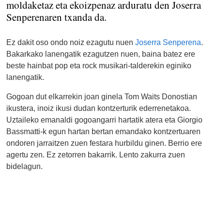
moldaketaz eta ekoizpenaz arduratu den Joserra
Senperenaren txanda da.
Ez dakit oso ondo noiz ezagutu nuen
Joserra Senperena
.
Bakarkako lanengatik ezagutzen nuen, baina batez ere
beste hainbat pop eta rock musikari-talderekin eginiko
lanengatik.
Gogoan dut elkarrekin joan ginela Tom Waits Donostian
ikustera, inoiz ikusi dudan kontzerturik ederrenetakoa.
Uztaileko emanaldi gogoangarri hartatik atera eta Giorgio
Bassmatti-k egun hartan bertan emandako kontzertuaren
ondoren jarraitzen zuen festara hurbildu ginen. Berrio ere
agertu zen. Ez zetorren bakarrik. Lento zakurra zuen
bidelagun.