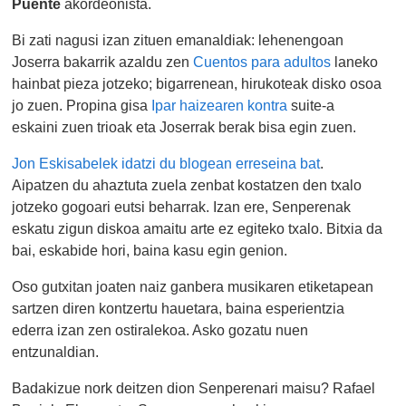
Puente
akordeonista.
Bi zati nagusi izan zituen emanaldiak: lehenengoan
Joserra bakarrik azaldu zen
Cuentos para adultos
laneko
hainbat pieza jotzeko; bigarrenean, hirukoteak disko osoa
jo zuen. Propina gisa
Ipar haizearen kontra
suite-a
eskaini zuen trioak eta Joserrak berak bisa egin zuen.
Jon Eskisabelek idatzi du blogean erreseina bat
.
Aipatzen du ahaztuta zuela zenbat kostatzen den txalo
jotzeko gogoari eutsi beharrak. Izan ere, Senperenak
eskatu zigun diskoa amaitu arte ez egiteko txalo. Bitxia da
bai, eskabide hori, baina kasu egin genion.
Oso gutxitan joaten naiz ganbera musikaren etiketapean
sartzen diren kontzertu hauetara, baina esperientzia
ederra izan zen ostiralekoa. Asko gozatu nuen
entzunaldian.
Badakizue nork deitzen dion Senperenari maisu? Rafael