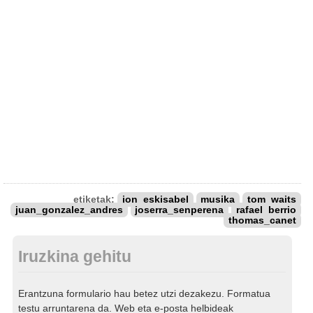
etiketak:
jon_eskisabel
musika
tom_waits
juan_gonzalez_andres
joserra_senperena
rafael_berrio
thomas_canet
Iruzkina gehitu
Erantzuna formulario hau betez utzi dezakezu. Formatua
testu arruntarena da. Web eta e-posta helbideak