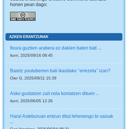
honen pean dago:
AZKEN ERANTZUNAK
Itxura guztien arabera ez dakien baten bati ...
iturri, 2025/09/16 08:45
Baietz youtuberren bati ikasitako "errezeta" izan?
Oier G, 2025/09/11 15:39
Asko gustatzen zait nola kontatzen dituen ...
iturri, 2025/06/05 12:26
Hara! Asteburuan entzun ditut lehenengo bi saioak
...