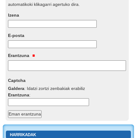
automatikoki klikagarri agertuko dira.
Izena
E-posta
Erantzuna
Captcha
Galdera
:
Idatzi zortzi zenbakiak erabiliz
Erantzuna
:
HARRIKADAK