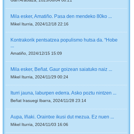
Gari Araolaza, 2025/06/04 08:21
Mila esker, Amatiño. Pasa den mendeko 80ko ...
Mikel Iturria, 2024/12/18 22:16
Kontrakorik pentsatzea populismo hutsa da. “Hobe
...
Amatiño, 2024/12/15 15:09
Mila esker, Beñat. Gaur goizean saiatuko naiz ...
Mikel Iturria, 2024/11/29 00:24
Iturri jauna, laburpen ederra. Asko poztu nintzen ...
Beñat Irasuegi Ibarra, 2024/11/28 23:14
Aupa, Iñaki. Oraintxe ikusi dut mezua. Ez nuen ...
Mikel Iturria, 2024/11/03 16:06