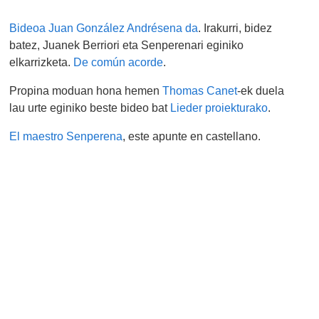
Bideoa Juan González Andrésena da
. Irakurri, bidez
batez, Juanek Berriori eta Senperenari eginiko
elkarrizketa.
De común acorde
.
Propina moduan hona hemen
Thomas Canet
-ek duela
lau urte eginiko beste bideo bat
Lieder proiekturako
.
El maestro Senperena
, este apunte en castellano.