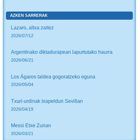
AZKEN SARRERAK
Lazaro, altxa zaitez
2026/07/12
Argentinako diktadurapean lapurtutako haurra
2026/06/21
Los Ágaros taldea gogoratzeko eguna
2026/05/04
Txuri-urdinak txapeldun Sevillan
2026/04/19
Messi Etxe Zurian
2026/03/21