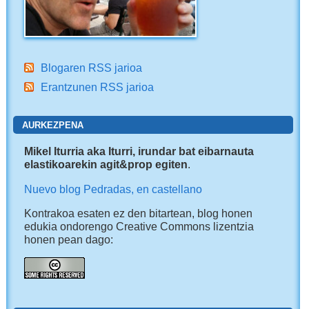
Blogaren RSS jarioa
Erantzunen RSS jarioa
AURKEZPENA
Mikel Iturria aka Iturri, irundar bat eibarnauta
elastikoarekin agit&prop egiten
.
Nuevo blog Pedradas, en castellano
Kontrakoa esaten ez den bitartean, blog honen
edukia ondorengo Creative Commons lizentzia
honen pean dago: