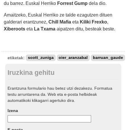
du barrez. Euskal Herriko
Forrest Gump
dela dio.
Amaitzeko, Euskal Herriko ze talde ezagutzen dituen
galderari erantzunez,
Chill Mafia
eta
Kiliki Frexko
,
Xiberoots
eta
La Txama
aipatzen ditu, besteak beste.
etiketak:
scott_zuniga
oier_aranzabal
barruan_gaude
Iruzkina gehitu
Erantzuna formulario hau betez utzi dezakezu. Formatua
testu arruntarena da. Web eta e-posta helbideak
automatikoki klikagarri agertuko dira.
Izena
E-posta