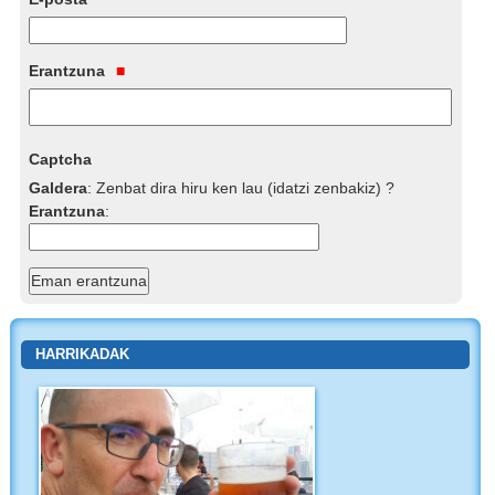
Erantzuna
Captcha
Galdera
:
Zenbat dira hiru ken lau (idatzi zenbakiz) ?
Erantzuna
:
HARRIKADAK