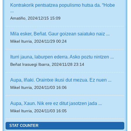
Kontrakorik pentsatzea populismo hutsa da. “Hobe
...
Amatiño, 2024/12/15 15:09
Mila esker, Beñat. Gaur goizean saiatuko naiz ...
Mikel Iturria, 2024/11/29 00:24
Iturri jauna, laburpen ederra. Asko poztu nintzen ...
Beñat Irasuegi Ibarra, 2024/11/28 23:14
Aupa, Iñaki. Oraintxe ikusi dut mezua. Ez nuen ...
Mikel Iturria, 2024/11/03 16:06
Aupa, Xaun. Nik ere ez ditut jasotzen jada ...
Mikel Iturria, 2024/11/03 16:05
STAT COUNTER