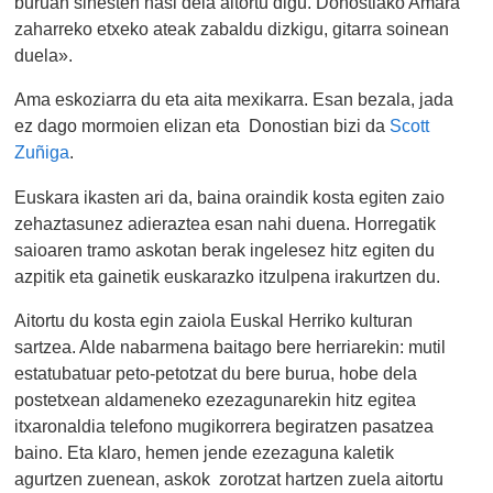
buruan sinesten hasi dela aitortu digu. Donostiako Amara
zaharreko etxeko ateak zabaldu dizkigu, gitarra soinean
duela
».
Ama eskoziarra du eta aita mexikarra. Esan bezala, jada
ez dago mormoien elizan eta Donostian bizi da
Scott
Zuñiga
.
Euskara ikasten ari da, baina oraindik kosta egiten zaio
zehaztasunez adieraztea esan nahi duena. Horregatik
saioaren tramo askotan berak ingelesez hitz egiten du
azpitik eta gainetik euskarazko itzulpena irakurtzen du.
Aitortu du kosta egin zaiola Euskal Herriko kulturan
sartzea. Alde nabarmena baitago bere herriarekin: mutil
estatubatuar peto-petotzat du bere burua, hobe dela
postetxean aldameneko ezezagunarekin hitz egitea
itxaronaldia telefono mugikorrera begiratzen pasatzea
baino. Eta klaro, hemen jende ezezaguna kaletik
agurtzen zuenean, askok zorotzat hartzen zuela aitortu