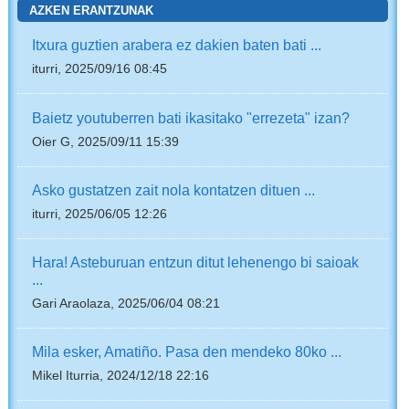
AZKEN ERANTZUNAK
Itxura guztien arabera ez dakien baten bati ...
iturri, 2025/09/16 08:45
Baietz youtuberren bati ikasitako "errezeta" izan?
Oier G, 2025/09/11 15:39
Asko gustatzen zait nola kontatzen dituen ...
iturri, 2025/06/05 12:26
Hara! Asteburuan entzun ditut lehenengo bi saioak
...
Gari Araolaza, 2025/06/04 08:21
Mila esker, Amatiño. Pasa den mendeko 80ko ...
Mikel Iturria, 2024/12/18 22:16