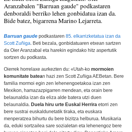
Aranzabalen "Barruan gaude" podkastaren
denboraldi berriko lehen gonbidatua izan da.
Bide batez, bigarrena Marino Lejarreta.
Barruan gaude
podkastaren
85. elkarrizketatua izan da
Scott Zuñiga
. Beti bezala, gonbidatuaren etxean sartzen
da Oier Aranzabal eta harekin egindako hitz aspertutik
sortzen du podkasta.
Oierrek horrelaxe aurkezten du: «
Utah-ko
mormoien
komunitate batea
n hazi zen Scott Zuñiga AEBetan. Bere
familia mormoi egin zen lehenengoetakoa izan zen
Mexikon, hamazazpigarren mendean, eta orain bere
belaunaldia izan da eliza alde batera utzi duen
belaunaldia.
Duela hiru urte Euskal Herrira
etorri zen
bere sustrai euskaldunetatik tiraka, eta euskara
menperatzea bihurtu du bere bizitza helburua. Musikaria
da, eduki sortzailea sare sozialetan eta lehenengoz bere