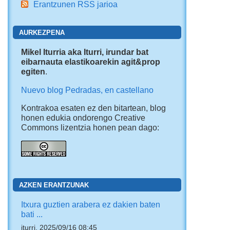
Erantzunen RSS jarioa
AURKEZPENA
Mikel Iturria aka Iturri, irundar bat
eibarnauta elastikoarekin agit&prop
egiten
.
Nuevo blog Pedradas, en castellano
Kontrakoa esaten ez den bitartean, blog
honen edukia ondorengo Creative
Commons lizentzia honen pean dago:
AZKEN ERANTZUNAK
Itxura guztien arabera ez dakien baten
bati ...
iturri, 2025/09/16 08:45