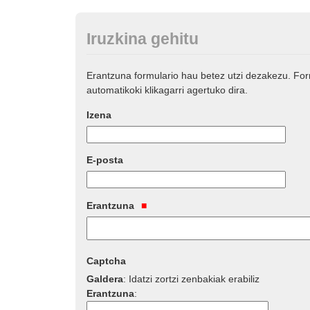
Iruzkina gehitu
Erantzuna formulario hau betez utzi dezakezu. Fo
automatikoki klikagarri agertuko dira.
Izena
E-posta
Erantzuna
Captcha
Galdera
:
Idatzi zortzi zenbakiak erabiliz
Erantzuna
: