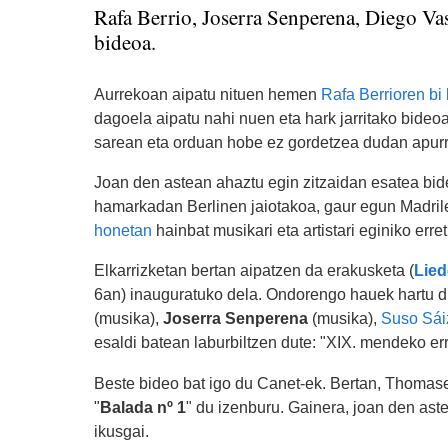
Rafa Berrio, Joserra Senperena, Diego Va
bideoa.
Aurrekoan aipatu nituen hemen
Rafa Berrioren bi
dagoela aipatu nahi nuen eta hark jarritako bideoa
sarean eta orduan hobe ez gordetzea dudan apurr
Joan den astean ahaztu egin zitzaidan esatea bi
hamarkadan Berlinen jaiotakoa, gaur egun Madrile
honetan
hainbat musikari eta artistari eginiko erre
Elkarrizketan bertan aipatzen da erakusketa (
Lied
6an) inauguratuko dela. Ondorengo hauek hartu 
(musika),
Joserra Senperena
(musika),
Suso Sái
esaldi batean laburbiltzen dute: "XIX. mendeko er
Beste bideo bat igo du Canet-ek. Bertan, Thomas
"
Balada nº 1
" du izenburu. Gainera, joan den ast
ikusgai.