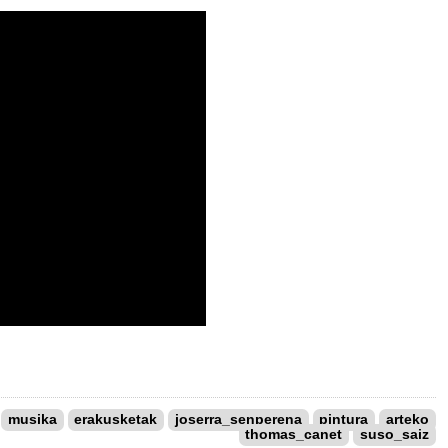
musika
erakusketak
joserra_senperena
pintura
arteko
thomas_canet
suso_saiz