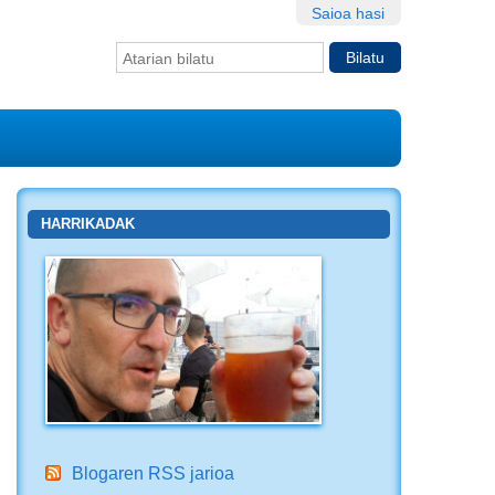
Saioa hasi
Bilatu atarian
Bilaketa
aurreratua…
HARRIKADAK
Blogaren RSS jarioa