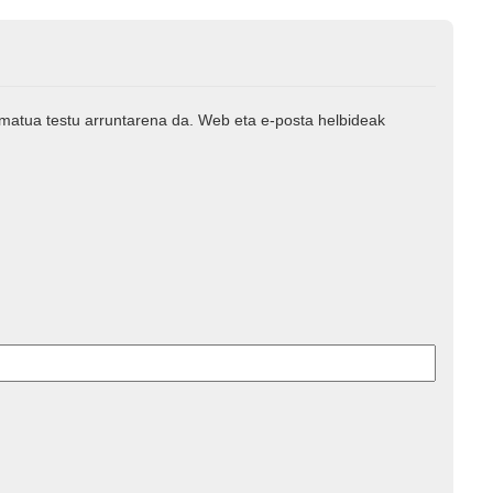
rmatua testu arruntarena da. Web eta e-posta helbideak