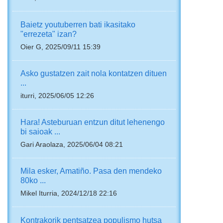
Baietz youtuberren bati ikasitako
"errezeta" izan?
Oier G, 2025/09/11 15:39
Asko gustatzen zait nola kontatzen dituen
...
iturri, 2025/06/05 12:26
Hara! Asteburuan entzun ditut lehenengo
bi saioak ...
Gari Araolaza, 2025/06/04 08:21
Mila esker, Amatiño. Pasa den mendeko
80ko ...
Mikel Iturria, 2024/12/18 22:16
Kontrakorik pentsatzea populismo hutsa