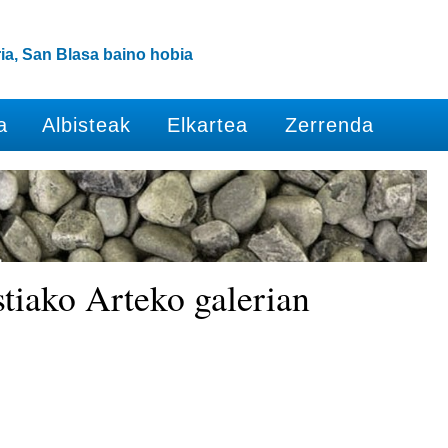
ia, San Blasa baino hobia
a
Albisteak
Elkartea
Zerrenda
tiako Arteko galerian