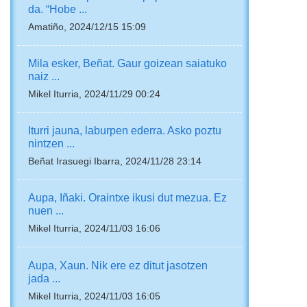
da. “Hobe ...
Amatiño, 2024/12/15 15:09
Mila esker, Beñat. Gaur goizean saiatuko
naiz ...
Mikel Iturria, 2024/11/29 00:24
Iturri jauna, laburpen ederra. Asko poztu
nintzen ...
Beñat Irasuegi Ibarra, 2024/11/28 23:14
Aupa, Iñaki. Oraintxe ikusi dut mezua. Ez
nuen ...
Mikel Iturria, 2024/11/03 16:06
Aupa, Xaun. Nik ere ez ditut jasotzen
jada ...
Mikel Iturria, 2024/11/03 16:05