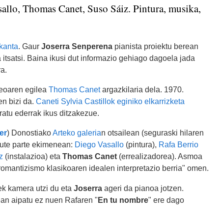
sallo, Thomas Canet, Suso Sáiz. Pintura, musika,
 kanta
. Gaur
Joserra Senperena
pianista proiektu berean
 itsatsi. Baina ikusi dut informazio gehiago dagoela jada
a.
deoaren egilea
Thomas Canet
argazkilaria dela. 1970.
n bizi da.
Caneti Sylvia Castillok eginiko elkarrizketa
tratu ederrak ikus ditzakezue.
er
) Donostiako
Arteko galeria
n otsailean (seguraski hilaren
dute parte ekimenean:
Diego Vasallo
(pintura),
Rafa Berrio
z
(instalazioa) eta
Thomas Canet
(errealizadorea). Asmoa
romantizismo klasikoaren idealen interpretazio berria" omen.
ek kamera utzi du eta
Joserra
ageri da pianoa jotzen.
ean aipatu ez nuen Rafaren "
En tu nombre
" ere dago