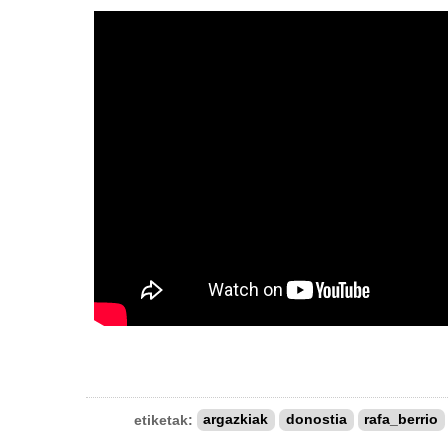
etiketak:
argazkiak
donostia
rafa_berrio