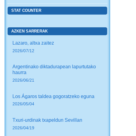
STAT COUNTER
AZKEN SARRERAK
Lazaro, altxa zaitez
2026/07/12
Argentinako diktadurapean lapurtutako
haurra
2026/06/21
Los Ágaros taldea gogoratzeko eguna
2026/05/04
Txuri-urdinak txapeldun Sevillan
2026/04/19