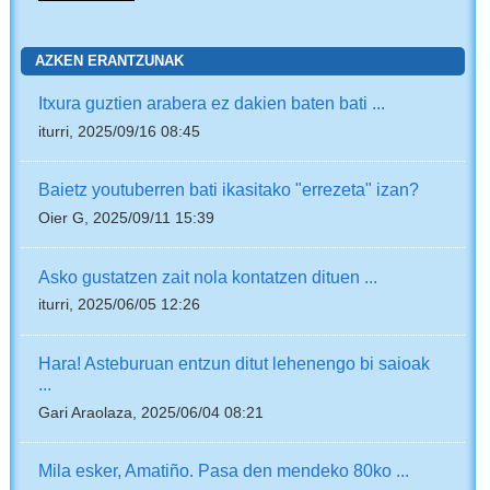
AZKEN ERANTZUNAK
Itxura guztien arabera ez dakien baten bati ...
iturri, 2025/09/16 08:45
Baietz youtuberren bati ikasitako "errezeta" izan?
Oier G, 2025/09/11 15:39
Asko gustatzen zait nola kontatzen dituen ...
iturri, 2025/06/05 12:26
Hara! Asteburuan entzun ditut lehenengo bi saioak
...
Gari Araolaza, 2025/06/04 08:21
Mila esker, Amatiño. Pasa den mendeko 80ko ...