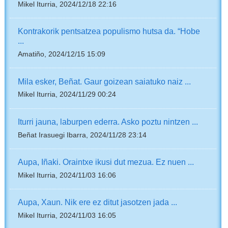
Mikel Iturria, 2024/12/18 22:16
Kontrakorik pentsatzea populismo hutsa da. “Hobe
...
Amatiño, 2024/12/15 15:09
Mila esker, Beñat. Gaur goizean saiatuko naiz ...
Mikel Iturria, 2024/11/29 00:24
Iturri jauna, laburpen ederra. Asko poztu nintzen ...
Beñat Irasuegi Ibarra, 2024/11/28 23:14
Aupa, Iñaki. Oraintxe ikusi dut mezua. Ez nuen ...
Mikel Iturria, 2024/11/03 16:06
Aupa, Xaun. Nik ere ez ditut jasotzen jada ...
Mikel Iturria, 2024/11/03 16:05