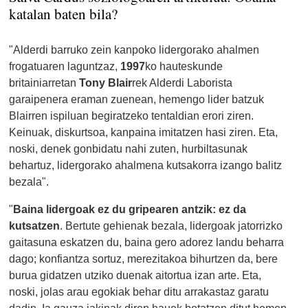
katalan baten bila?
"Alderdi barruko zein kanpoko lidergorako ahalmen
frogatuaren laguntzaz,
1997
ko hauteskunde
britainiarretan
Tony Blair
rek Alderdi Laborista
garaipenera eraman zuenean, hemengo lider batzuk
Blairren ispiluan begiratzeko tentaldian erori ziren.
Keinuak, diskurtsoa, kanpaina imitatzen hasi ziren. Eta,
noski, denek gonbidatu nahi zuten, hurbiltasunak
behartuz, lidergorako ahalmena kutsakorra izango balitz
bezala".
"
Baina lidergoak ez du gripearen antzik: ez da
kutsatzen
. Bertute gehienak bezala, lidergoak jatorrizko
gaitasuna eskatzen du, baina gero adorez landu beharra
dago; konfiantza sortuz, merezitakoa bihurtzen da, bere
burua gidatzen utziko duenak aitortua izan arte. Eta,
noski, jolas arau egokiak behar ditu arrakastaz garatu