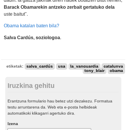
dadin. Ia gauza jakinak diren hauek botatzen ditut hemen,
Barack Obamarekin antzeko zerbait gertatuko dela
uste baitut".
Obama katalan baten bila?
Salva Cardús, soziologoa
.
etiketak:
salva_cardús
usa
la_vanguardia
catalunya
tony_blair
obama
Iruzkina gehitu
Erantzuna formulario hau betez utzi dezakezu. Formatua
testu arruntarena da. Web eta e-posta helbideak
automatikoki klikagarri agertuko dira.
Izena