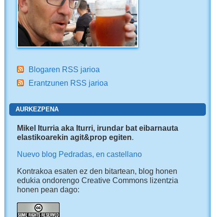
Blogaren RSS jarioa
Erantzunen RSS jarioa
AURKEZPENA
Mikel Iturria aka Iturri, irundar bat eibarnauta
elastikoarekin agit&prop egiten
.
Nuevo blog Pedradas, en castellano
Kontrakoa esaten ez den bitartean, blog honen
edukia ondorengo Creative Commons lizentzia
honen pean dago: