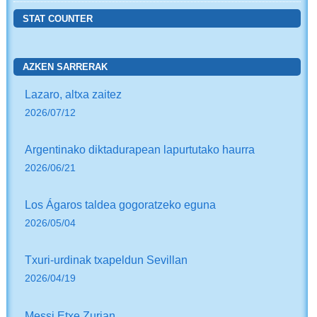
STAT COUNTER
AZKEN SARRERAK
Lazaro, altxa zaitez
2026/07/12
Argentinako diktadurapean lapurtutako haurra
2026/06/21
Los Ágaros taldea gogoratzeko eguna
2026/05/04
Txuri-urdinak txapeldun Sevillan
2026/04/19
Messi Etxe Zurian