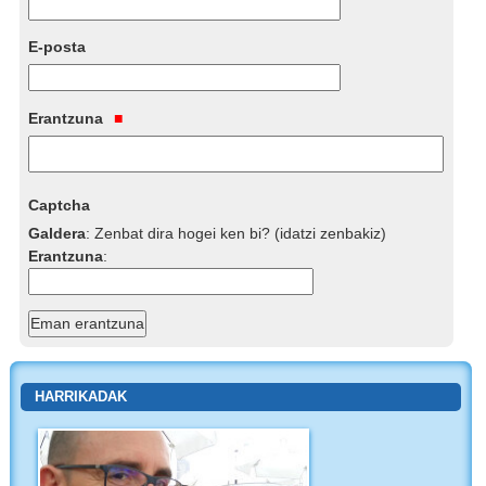
E-posta
Erantzuna
Captcha
Galdera
:
Zenbat dira hogei ken bi? (idatzi zenbakiz)
Erantzuna
:
HARRIKADAK