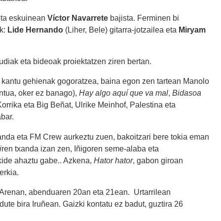
a eta eskuinean
Víctor Navarrete
bajista. Ferminen bi
ak:
Lide Hernando
(Liher, Bele) gitarra-jotzailea eta
Miryam
udiak eta bideoak proiektatzen ziren bertan.
 kantu gehienak gogoratzea, baina egon zen tartean Manolo
ntua, oker ez banago),
Hay algo aquí que va mal
,
Bidasoa
Korrika eta Big Beñat, Ulrike Meinhof, Palestina eta
bar.
Banda eta FM Crew aurkeztu zuen, bakoitzari bere tokia eman
i
ren txanda izan zen, Iñigoren seme-alaba eta
kide ahaztu gabe.. Azkena,
Hator hator
, gabon giroan
erkia.
o Arenan, abenduaren 20an eta 21ean. Urtarrilean
te bira Iruñean. Gaizki kontatu ez badut, guztira 26