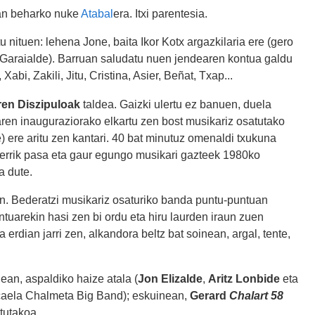
oan beharko nuke
Atabal
era. Itxi parentesia.
 nituen: lehena Jone, baita Ikor Kotx argazkilaria ere (gero
i Garaialde). Barruan saludatu nuen jendearen kontua galdu
abi, Zakili, Jitu, Cristina, Asier, Beñat, Txap...
ren Diszipuloak
taldea. Gaizki ulertu ez banuen, duela
ren inauguraziorako elkartu zen bost musikariz osatutako
e) ere aritu zen kantari. 40 bat minutuz omenaldi txukuna
alferrik pasa eta gaur egungo musikari gazteek 1980ko
a dute.
en. Bederatzi musikariz osaturiko banda puntu-puntuan
tuarekin hasi zen bi ordu eta hiru laurden iraun zuen
erdian jarri zen, alkandora beltz bat soinean, argal, tente,
ean, aspaldiko haize atala (
Jon Elizalde
,
Aritz Lonbide
eta
caela Chalmeta Big Band); eskuinean,
Gerard
Chalart 58
tutakoa.