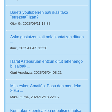
Baietz youtuberren bati ikasitako
"errezeta" izan?
Oier G, 2025/09/11 15:39
Asko gustatzen zait nola kontatzen dituen
...
iturri, 2025/06/05 12:26
Hara! Asteburuan entzun ditut lehenengo
bi saioak ...
Gari Araolaza, 2025/06/04 08:21
Mila esker, Amatiño. Pasa den mendeko
80ko ...
Mikel Iturria, 2024/12/18 22:16
Kontrakorik pentsatzea populismo hutsa