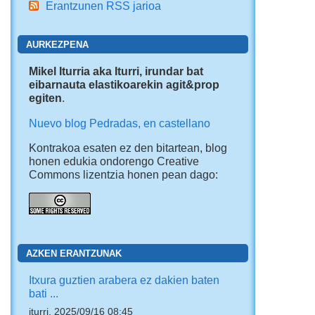
Erantzunen RSS jarioa
AURKEZPENA
Mikel Iturria aka Iturri, irundar bat
eibarnauta elastikoarekin agit&prop
egiten
.
Nuevo blog Pedradas, en castellano
Kontrakoa esaten ez den bitartean, blog
honen edukia ondorengo Creative
Commons lizentzia honen pean dago:
AZKEN ERANTZUNAK
Itxura guztien arabera ez dakien baten
bati ...
iturri, 2025/09/16 08:45