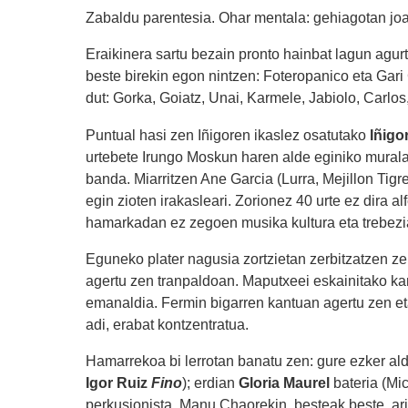
Zabaldu parentesia. Ohar mentala: gehiagotan j
Eraikinera sartu bezain pronto hainbat lagun agurtu
beste birekin egon nintzen: Foteropanico eta Gar
dut: Gorka, Goiatz, Unai, Karmele, Jabiolo, Carlos, X
Puntual hasi zen Iñigoren ikaslez osatutako
Iñigo
urtebete Irungo Moskun haren alde eginiko murala
banda. Miarritzen Ane Garcia (Lurra, Mejillon Tigr
egin zioten irakasleari. Zorionez 40 urte ez dira 
hamarkadan ez zegoen musika kultura eta trebezi
Eguneko plater nagusia zortzietan zerbitzatzen z
agertu zen tranpaldoan. Maputxeei eskainitako kan
emanaldia. Fermin bigarren kantuan agertu zen eta 
adi, erabat kontzentratua.
Hamarrekoa bi lerrotan banatu zen: gure ezker ald
Igor Ruiz
Fino
); erdian
Gloria Maurel
bateria (Mi
perkusionista, Manu Chaorekin, besteak beste, ari