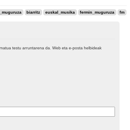
o_muguruza
biarritz
euskal_musika
fermin_muguruza
fm
rmatua testu arruntarena da. Web eta e-posta helbideak