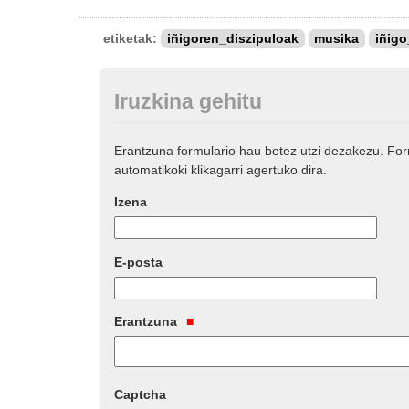
etiketak:
iñigoren_diszipuloak
musika
iñig
Iruzkina gehitu
Erantzuna formulario hau betez utzi dezakezu. Fo
automatikoki klikagarri agertuko dira.
Izena
E-posta
Erantzuna
Captcha