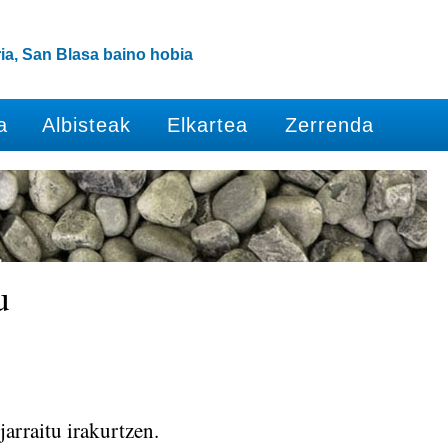
ia, San Blasa baino hobia
a
Albisteak
Elkartea
Zerrenda
u
rraitu irakurtzen.