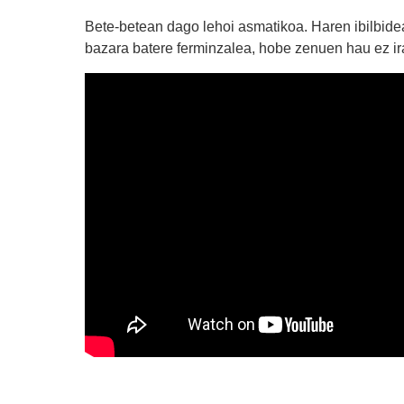
Bete-betean dago lehoi asmatikoa. Haren ibilbide
bazara batere ferminzalea, hobe zenuen hau ez ir