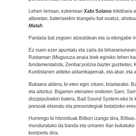
Lehen lerroan, ezkerrean
Xabi Solano
trikitilari
alboetan, bateriarekin triangelu bat osatuz, ahots
Matah
.
Pantaila bat zegoen atzealdean eta ia etengabe ir
Ez nuen ezer apuntatu eta zaila da biharamunean
Rastaman (Muguruza anaia biek eginiko lehen ka
fundamentalista
, Z
enbat polizia bazter guztietan
, 
Kurdistanen aldeko aldarrikapenak, eta abar, eta a
Bukaera aldera, bi eten egin zituen, bisetarako. 
eta aitortuz. Bigarren etenaren ondoren
Sarri, Sarr
diszpipuloekin batera, Bad Sound System-eko bi 
presoak etxeratu eta presondegiak botatzeko eres
Hurrengo bi hitzorduak Bilbon izango dira, Bilba
munduratuko da banda eta urriaren 4an bukatuko du
kontzertu dira.