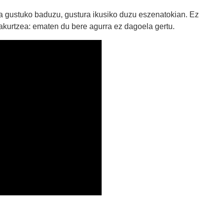
a gustuko baduzu, gustura ikusiko duzu eszenatokian. Ez
akurtzea: ematen du bere agurra ez dagoela gertu.