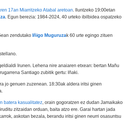
en 17an Miarritzeko Atabal aretoan
. Iluntzeko 19:00etan
za
. Egun berezia: 1984-2024, 40 urteko ibilbidea ospatzeko
n 5ean zendutako
Iñigo Muguruza
k 60 urte egingo zituen
stellano.
geldialdi Irunen. Lehena nire anaiaren etxean: bertan Mañu
rugarrena Santiago zubitik gertu: Iñaki.
a jo genuen zuzenean. 18:30ak aldera iritsi ginen
a.
n batera kasualitatez
, orain gogoratzen ez dudan Jamaikako
ruditu zitzaidan orduan, baita atzo ere. Garai hartan jada
arrok, askotan bezala, berandu iritsi ginen neurri osasuntsu