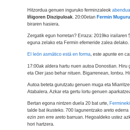
Hitzordua genuen inguruko ferminzaleok
abenduar
Iñigoren Diszipuloak
. 20:00etan
Fermin Muguru
biraren hasiera.
Zergatik egun horretan? Erraza: 2019ko irailare
eguna zelako eta Fermin efemeride zalea delako.
El león asmático está en forma
, este apunte en ca
17:00ak aldera hartu nuen autoa Donostian. Hiru 
eta Oier jaso behar nituen. Bigarrenean, Iontxu. Hi
Autoa beteta gurutzatu genuen muga eta Miarritzer
Atabalera. Azkar eta gertu lortu genuen aparkatze
Bertan egona nintzen duela 20 bat urte,
Fermineki
talde bat ikusteko. 700 lagunentzako areto ederra i
ezin zen erre areto barruan. Hegoaldeko ustez azk
hori hartzera.