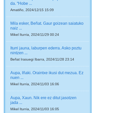
da. “Hobe ...
Amatiño, 2024/12/15 15:09
Mila esker, Beñat. Gaur goizean saiatuko
naiz ...
Mikel Iturria, 2024/11/29 00:24
Iturri jauna, laburpen ederra. Asko poztu
nintzen ...
Beñat Irasuegi Ibarra, 2024/11/28 23:14
Aupa, Iñaki. Oraintxe ikusi dut mezua. Ez
nuen ...
Mikel Iturria, 2024/11/03 16:06
Aupa, Xaun. Nik ere ez ditut jasotzen
jada ...
Mikel Iturria, 2024/11/03 16:05