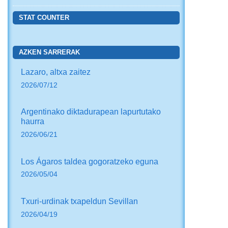
STAT COUNTER
AZKEN SARRERAK
Lazaro, altxa zaitez
2026/07/12
Argentinako diktadurapean lapurtutako
haurra
2026/06/21
Los Ágaros taldea gogoratzeko eguna
2026/05/04
Txuri-urdinak txapeldun Sevillan
2026/04/19