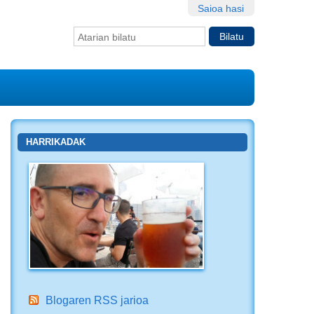
Saioa hasi
Bilatu atarian
Bilaketa
aurreratua…
HARRIKADAK
Blogaren RSS jarioa