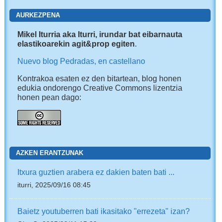
AURKEZPENA
Mikel Iturria aka Iturri, irundar bat eibarnauta
elastikoarekin agit&prop egiten
.
Nuevo blog Pedradas, en castellano
Kontrakoa esaten ez den bitartean, blog honen
edukia ondorengo Creative Commons lizentzia
honen pean dago:
AZKEN ERANTZUNAK
Itxura guztien arabera ez dakien baten bati ...
iturri, 2025/09/16 08:45
Baietz youtuberren bati ikasitako "errezeta" izan?