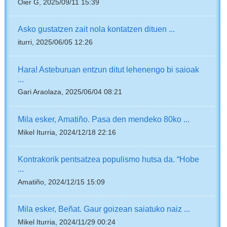
Oier G, 2025/09/11 15:39
Asko gustatzen zait nola kontatzen dituen ...
iturri, 2025/06/05 12:26
Hara! Asteburuan entzun ditut lehenengo bi saioak
...
Gari Araolaza, 2025/06/04 08:21
Mila esker, Amatiño. Pasa den mendeko 80ko ...
Mikel Iturria, 2024/12/18 22:16
Kontrakorik pentsatzea populismo hutsa da. “Hobe
...
Amatiño, 2024/12/15 15:09
Mila esker, Beñat. Gaur goizean saiatuko naiz ...
Mikel Iturria, 2024/11/29 00:24