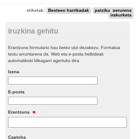
etiketak:
Besteen harrikadak
patziku_perurena
irakurketa
Iruzkina gehitu
Erantzuna formulario hau betez utzi dezakezu. Formatua
testu arruntarena da. Web eta e-posta helbideak
automatikoki klikagarri agertuko dira.
Izena
E-posta
Erantzuna
Captcha