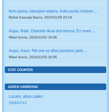
Iturri jauna, laburpen ederra. Asko poztu nintzen ...
Beñat Irasuegi Ibarra, 2024/11/28 23:14
Aupa, Iñaki. Oraintxe ikusi dut mezua. Ez nuen ...
Mikel Iturria, 2024/11/03 16:06
Aupa, Xaun. Nik ere ez ditut jasotzen jada ...
Mikel Iturria, 2024/11/03 16:05
STAT COUNTER
AZKEN SARRERAK
Lazaro, altxa zaitez
2026/07/12