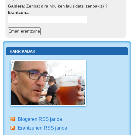
Galdera
:
Zenbat dira hiru ken lau (idatzi zenbakiz) ?
Erantzuna
:
HARRIKADAK
Blogaren RSS jarioa
Erantzunen RSS jarioa