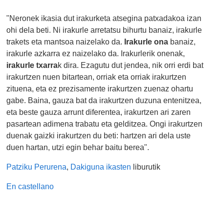
"Neronek ikasia dut irakurketa atsegina patxadakoa izan
ohi dela beti. Ni irakurle arretatsu bihurtu banaiz, irakurle
trakets eta mantsoa naizelako da.
Irakurle ona
banaiz,
irakurle azkarra ez naizelako da. Irakurlerik onenak,
irakurle txarra
k dira. Ezagutu dut jendea, nik orri erdi bat
irakurtzen nuen bitartean, orriak eta orriak irakurtzen
zituena, eta ez prezisamente irakurtzen zuenaz ohartu
gabe. Baina, gauza bat da irakurtzen duzuna entenitzea,
eta beste gauza arrunt diferentea, irakurtzen ari zaren
pasartean adimena trabatu eta gelditzea. Ongi irakurtzen
duenak gaizki irakurtzen du beti: hartzen ari dela uste
duen hartan, utzi egin behar baitu berea".
Patziku Perurena
,
Dakiguna ikasten
liburutik
En castellano