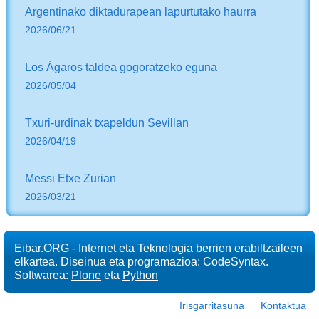
Argentinako diktadurapean lapurtutako haurra
2026/06/21
Los Ágaros taldea gogoratzeko eguna
2026/05/04
Txuri-urdinak txapeldun Sevillan
2026/04/19
Messi Etxe Zurian
2026/03/21
Eibar.ORG - Internet eta Teknologia berrien erabiltzaileen
elkartea. Diseinua eta programazioa: CodeSyntax.
Softwarea:
Plone
eta
Python
Irisgarritasuna
Kontaktua