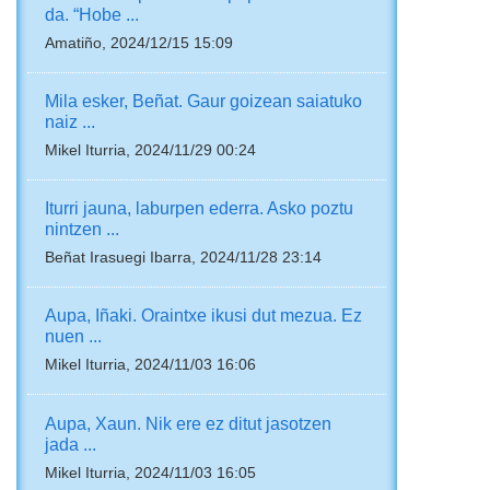
da. “Hobe ...
Amatiño, 2024/12/15 15:09
Mila esker, Beñat. Gaur goizean saiatuko
naiz ...
Mikel Iturria, 2024/11/29 00:24
Iturri jauna, laburpen ederra. Asko poztu
nintzen ...
Beñat Irasuegi Ibarra, 2024/11/28 23:14
Aupa, Iñaki. Oraintxe ikusi dut mezua. Ez
nuen ...
Mikel Iturria, 2024/11/03 16:06
Aupa, Xaun. Nik ere ez ditut jasotzen
jada ...
Mikel Iturria, 2024/11/03 16:05