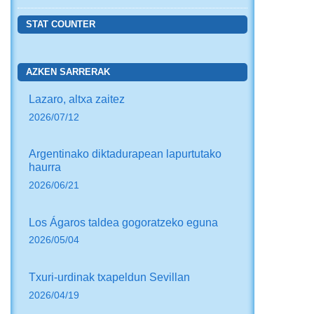
STAT COUNTER
AZKEN SARRERAK
Lazaro, altxa zaitez
2026/07/12
Argentinako diktadurapean lapurtutako
haurra
2026/06/21
Los Ágaros taldea gogoratzeko eguna
2026/05/04
Txuri-urdinak txapeldun Sevillan
2026/04/19