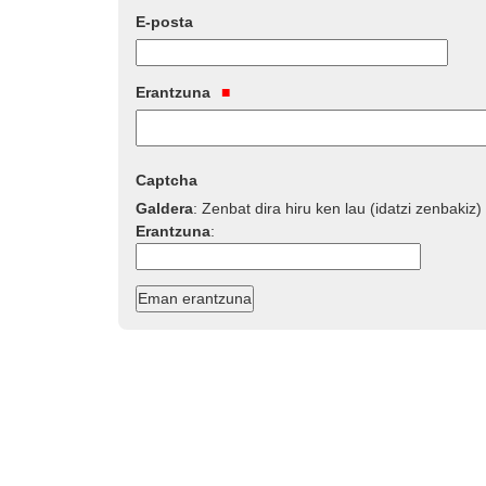
E-posta
Erantzuna
Captcha
Galdera
:
Zenbat dira hiru ken lau (idatzi zenbakiz)
Erantzuna
: