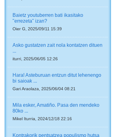
Baietz youtuberren bati ikasitako
"errezeta" izan?
Oier G, 2025/09/11 15:39
Asko gustatzen zait nola kontatzen dituen
...
iturri, 2025/06/05 12:26
Hara! Asteburuan entzun ditut lehenengo
bi saioak ...
Gari Araolaza, 2025/06/04 08:21
Mila esker, Amatiño. Pasa den mendeko
80ko ...
Mikel Iturria, 2024/12/18 22:16
Kontrakorik pentsatzea populismo hutsa