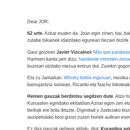
Dear JOR:
62 urte
. Azkar esaten da. Joan egin zinen, bai, ba
zutabe bikainek idatzitako egunean bezain bizirik 
Gaur goizean
Javier Vizcaíno
k
Más que palabras
Harrisen kanta jarri dizu,
hainbeste miresten zen
buzoian utzitako mezua entzun dut. Zurekin gogora
Eta zu Jamaikan.
Whisky botila inguruan
, musika 
bainujantzia soinean, Ricardo eta Nacho bikoteak
Hemen gauzak berdintsu segitzen dute
. Atzo h
Kursaalen egindako ekitaldian Aznar egon zen eta 
berbak ere bota dituzte. Dignidad y Justiciako bo
auzipetutako bost gizon zuzen horiek aulkian eseri
Ez dira gauzak gehiegi aldatu, diot.
Korapiloa ask