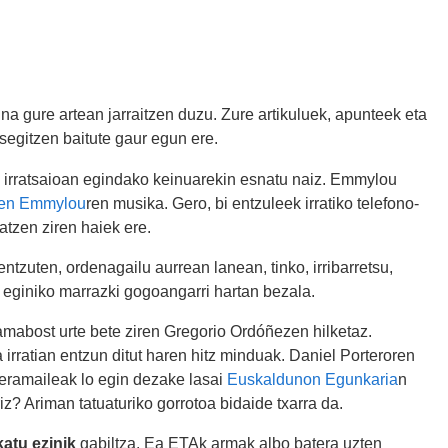
ina gure artean jarraitzen duzu. Zure artikuluek, apunteek eta
segitzen baitute gaur egun ere.
irratsaioan egindako keinuarekin esnatu naiz. Emmylou
uen Emmylou
ren musika. Gero, bi entzuleek irratiko telefono-
tzen ziren haiek ere.
entzuten, ordenagailu aurrean lanean, tinko, irribarretsu,
 eginiko marrazki gogoangarri hartan bezala.
amabost urte bete ziren Gregorio Ordóñezen hilketaz.
irratian entzun ditut haren hitz minduak. Daniel Porteroren
zeramaileak lo egin dezake lasai
Euskaldunon Egunkaria
n
z? Ariman tatuaturiko gorrotoa bidaide txarra da.
atu ezinik
gabiltza. Ea ETAk armak albo batera uzten