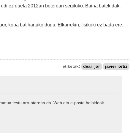
irudi ez duela 2012an boterean segituko. Baina batek daki.
ur, kopa bat hartuko dugu. Elkarrekin, fisikoki ez bada ere.
etiketak:
dear_jor
javier_ortiz
rmatua testu arruntarena da. Web eta e-posta helbideak