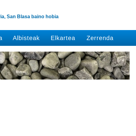
ia, San Blasa baino hobia
a
Albisteak
Elkartea
Zerrenda
.