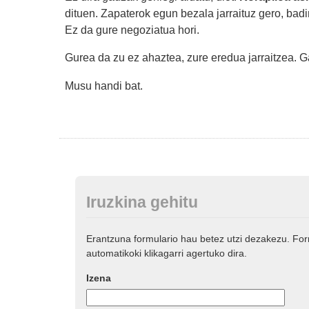
dituen. Zapaterok egun bezala jarraituz gero, bad
Ez da gure negoziatua hori.
Gurea da zu ez ahaztea, zure eredua jarraitzea. Ga
Musu handi bat.
Iruzkina gehitu
Erantzuna formulario hau betez utzi dezakezu. Fo
automatikoki klikagarri agertuko dira.
Izena