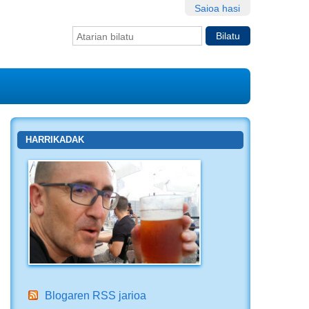
Saioa hasi
Bilatu atarian
Bilaketa
aurreratua…
HARRIKADAK
Blogaren RSS jarioa