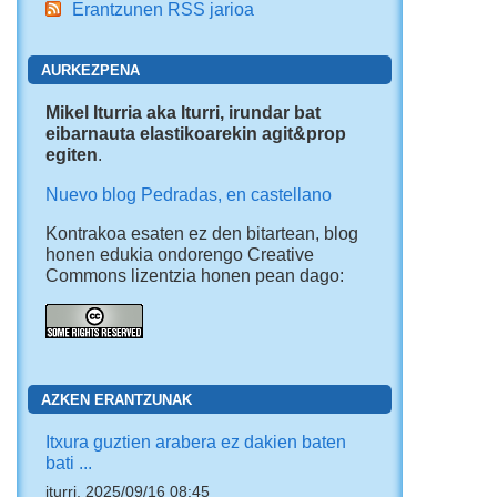
Erantzunen RSS jarioa
AURKEZPENA
Mikel Iturria aka Iturri, irundar bat
eibarnauta elastikoarekin agit&prop
egiten
.
Nuevo blog Pedradas, en castellano
Kontrakoa esaten ez den bitartean, blog
honen edukia ondorengo Creative
Commons lizentzia honen pean dago:
AZKEN ERANTZUNAK
Itxura guztien arabera ez dakien baten
bati ...
iturri, 2025/09/16 08:45