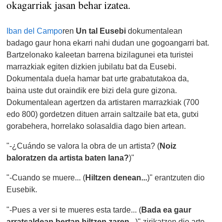
okagarriak jasan behar izatea.
Iban del Campo
ren
Un tal Eusebi
dokumentalean
badago gaur hona ekarri nahi dudan une gogoangarri bat.
Bartzelonako kaleetan barrena bizilagunei eta turistei
marrazkiak egiten dizkien jubilatu bat da Eusebi.
Dokumentala duela hamar bat urte grabatutakoa da,
baina uste dut oraindik ere bizi dela gure gizona.
Dokumentalean agertzen da artistaren marrazkiak (700
edo 800) gordetzen dituen arrain saltzaile bat eta, gutxi
gorabehera, horrelako solasaldia dago bien artean.
"-¿Cuándo se valora la obra de un artista? (
Noiz
baloratzen da artista baten lana?
)"
"-Cuando se muere... (
Hiltzen denean...
)" erantzuten dio
Eusebik.
"-Pues a ver si te mueres esta tarde... (
Bada ea gaur
arratsaldean bertan hiltzen zaren...
)" zirikatzen dio arte