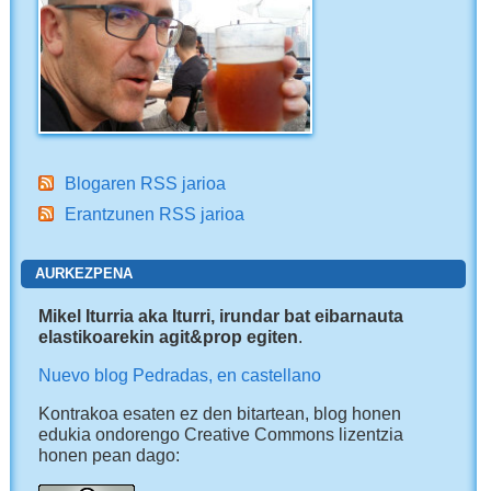
Blogaren RSS jarioa
Erantzunen RSS jarioa
AURKEZPENA
Mikel Iturria aka Iturri, irundar bat eibarnauta
elastikoarekin agit&prop egiten
.
Nuevo blog Pedradas, en castellano
Kontrakoa esaten ez den bitartean, blog honen
edukia ondorengo Creative Commons lizentzia
honen pean dago: