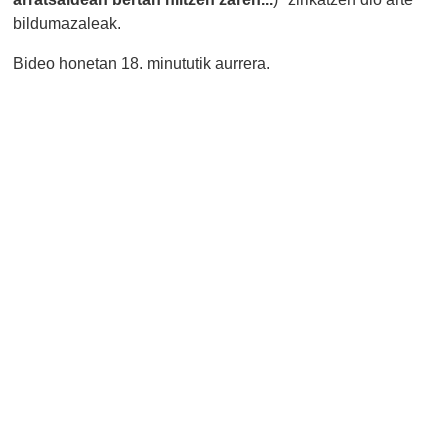
bildumazaleak.
Bideo honetan 18. minututik aurrera.