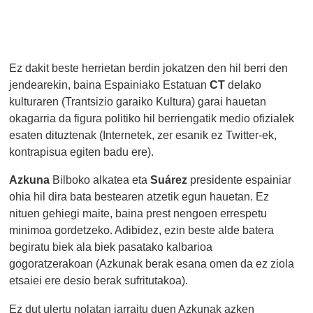
Ez dakit beste herrietan berdin jokatzen den hil berri den
jendearekin, baina Espainiako Estatuan
CT
delako
kulturaren (Trantsizio garaiko Kultura) garai hauetan
okagarria da figura politiko hil berriengatik medio ofizialek
esaten dituztenak (Internetek, zer esanik ez Twitter-ek,
kontrapisua egiten badu ere).
Azkuna
Bilboko alkatea eta
Suárez
presidente espainiar
ohia hil dira bata bestearen atzetik egun hauetan. Ez
nituen gehiegi maite, baina prest nengoen errespetu
minimoa gordetzeko. Adibidez, ezin beste alde batera
begiratu biek ala biek pasatako kalbarioa
gogoratzerakoan (Azkunak berak esana omen da ez ziola
etsaiei ere desio berak sufritutakoa).
Ez dut ulertu nolatan jarraitu duen Azkunak azken