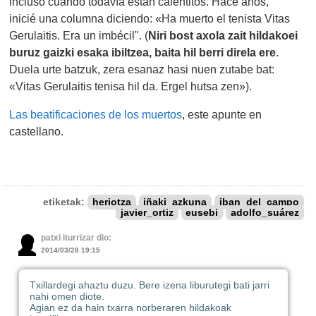
incluso cuando todavía están calentitos. Hace años,
inicié una columna diciendo: «Ha muerto el tenista Vitas
Gerulaitis. Era un imbécil". (
Niri bost axola zait hildakoei
buruz gaizki esaka ibiltzea, baita hil berri direla ere
.
Duela urte batzuk, zera esanaz hasi nuen zutabe bat:
«Vitas Gerulaitis tenisa hil da. Ergel hutsa zen»).
Las beatificaciones de los muertos
, este apunte en
castellano.
etiketak:
heriotza
iñaki_azkuna
iban_del_campo
javier_ortiz
eusebi
adolfo_suárez
patxi iturrizar dio:
2014/03/28 19:15
Txillardegi ahaztu duzu. Bere izena liburutegi bati jarri
nahi omen diote.
Agian ez da hain txarra norberaren hildakoak