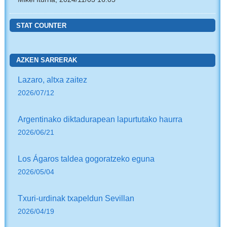
STAT COUNTER
AZKEN SARRERAK
Lazaro, altxa zaitez
2026/07/12
Argentinako diktadurapean lapurtutako haurra
2026/06/21
Los Ágaros taldea gogoratzeko eguna
2026/05/04
Txuri-urdinak txapeldun Sevillan
2026/04/19