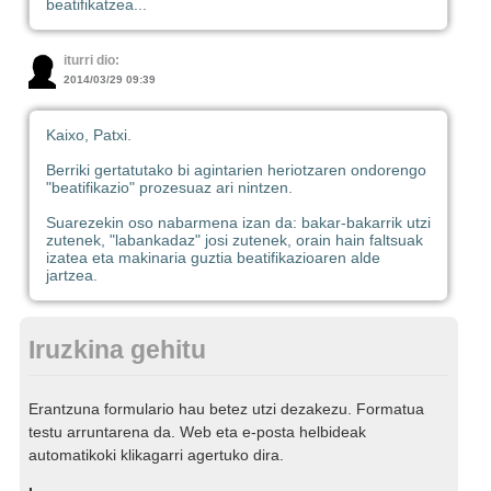
beatifikatzea...
iturri dio:
2014/03/29 09:39
Kaixo, Patxi.
Berriki gertatutako bi agintarien heriotzaren ondorengo
"beatifikazio" prozesuaz ari nintzen.
Suarezekin oso nabarmena izan da: bakar-bakarrik utzi
zutenek, "labankadaz" josi zutenek, orain hain faltsuak
izatea eta makinaria guztia beatifikazioaren alde
jartzea.
Iruzkina gehitu
Erantzuna formulario hau betez utzi dezakezu. Formatua
testu arruntarena da. Web eta e-posta helbideak
automatikoki klikagarri agertuko dira.