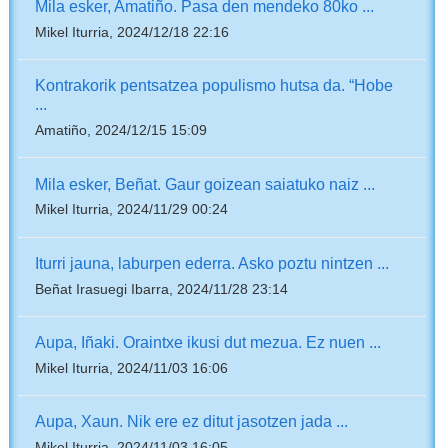
Mila esker, Amatiño. Pasa den mendeko 80ko ...
Mikel Iturria, 2024/12/18 22:16
Kontrakorik pentsatzea populismo hutsa da. “Hobe
...
Amatiño, 2024/12/15 15:09
Mila esker, Beñat. Gaur goizean saiatuko naiz ...
Mikel Iturria, 2024/11/29 00:24
Iturri jauna, laburpen ederra. Asko poztu nintzen ...
Beñat Irasuegi Ibarra, 2024/11/28 23:14
Aupa, Iñaki. Oraintxe ikusi dut mezua. Ez nuen ...
Mikel Iturria, 2024/11/03 16:06
Aupa, Xaun. Nik ere ez ditut jasotzen jada ...
Mikel Iturria, 2024/11/03 16:05