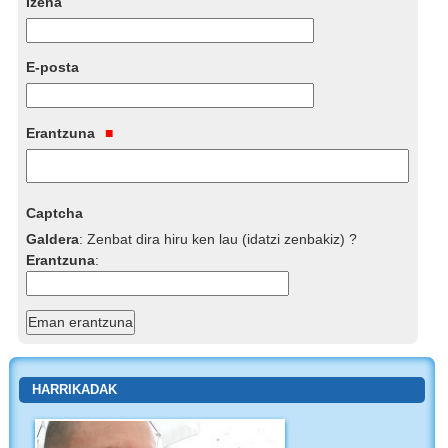
Izena
E-posta
Erantzuna
Captcha
Galdera
:
Zenbat dira hiru ken lau (idatzi zenbakiz) ?
Erantzuna
:
HARRIKADAK