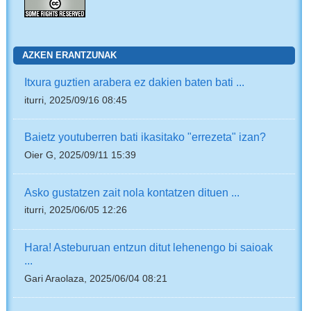
AZKEN ERANTZUNAK
Itxura guztien arabera ez dakien baten bati ...
iturri, 2025/09/16 08:45
Baietz youtuberren bati ikasitako "errezeta" izan?
Oier G, 2025/09/11 15:39
Asko gustatzen zait nola kontatzen dituen ...
iturri, 2025/06/05 12:26
Hara! Asteburuan entzun ditut lehenengo bi saioak
...
Gari Araolaza, 2025/06/04 08:21