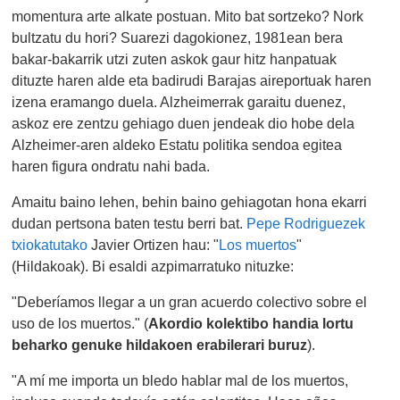
momentura arte alkate postuan. Mito bat sortzeko? Nork
bultzatu du hori? Suarezi dagokionez, 1981ean bera
bakar-bakarrik utzi zuten askok gaur hitz hanpatuak
dituzte haren alde eta badirudi Barajas aireportuak haren
izena eramango duela. Alzheimerrak garaitu duenez,
askoz ere zentzu gehiago duen jendeak dio hobe dela
Alzheimer-aren aldeko Estatu politika sendoa egitea
haren figura ondratu nahi bada.
Amaitu baino lehen, behin baino gehiagotan hona ekarri
dudan pertsona baten testu berri bat.
Pepe Rodriguezek
txiokatutako
Javier Ortizen hau: "
Los muertos
"
(Hildakoak). Bi esaldi azpimarratuko nituzke:
"Deberíamos llegar a un gran acuerdo colectivo sobre el
uso de los muertos." (
Akordio kolektibo handia lortu
beharko genuke hildakoen erabilerari buruz
).
"A mí me importa un bledo hablar mal de los muertos,